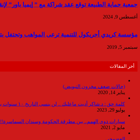
جمعية حماية الطبيعة توقع عقد شراكة مع ” إيميا باور” لإ
أغسطس 9, 2024
مؤسسة كريدي أجريكول للتنمية ترعى المواهب وتحتفل بتخري
سبتمبر 5, 2019
أخر المقالات
(حالات ضعف مخزون التبويض)
يناير 14, 2020
كلمة حق : د.شاكر أديت ماعليك .. لن ينسى التاريخ ١٠ سنوات بدون انقطاعات
يوليو 29, 2023
سيارات ذوى الهمم.. بين مطرقة الحكومة وسندان السماسرة!!
مايو 2, 2021
العضمجى