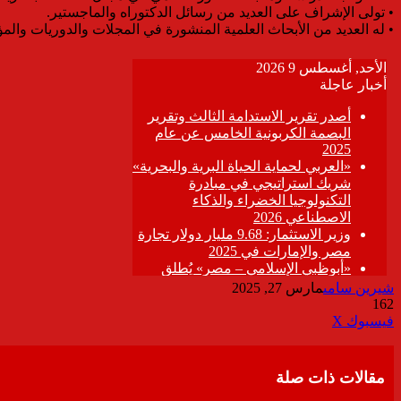
• تولى الإشراف على العديد من رسائل الدكتوراه والماجستير.
• له العديد من الأبحاث العلمية المنشورة في المجلات والدوريات والمؤ
شيرين سامى
مارس 27, 2025
162
ڤايبر
طباعة
تيلقرام
واتساب
مشاركة
فيسبوك
‫X
عبر
البريد
مقالات ذات صلة