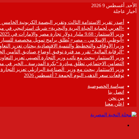
الأحد, أغسطس 9 2026
أخبار عاجلة
أصدر تقرير الاستدامة الثالث وتقرير البصمة الكربونية الخامس عن 
«العربي لحماية الحياة البرية والبحرية» شريك استراتيجي في مبادر
وزير الاستثمار: 9.68 مليار دولار تجارة مصر والإمارات في 2025
«أبوظبي الإسلامي – مصر» يُطلق برامج تمويل مخصصة للسيارات
وزيرا الأوقاف والتخطيط والتنمية الاقتصادية يبحثان تعزيز التع
“الرقابة المالية” تقرر مد فترة توفيق أوضاع صناديق التأمين الخاصة حتى 31 د
وزير الاستثمار يبحث مع نائب وزير التجارة الصيني تعزيز التعا
التضامن الاجتماعي تطلق مبادرة “بكرة المدرسة .. الخير في م
وزير الاستثمار يبحث مع وزير الصناعية البرازيلي تعزيز التجارة
توقعات سعر الذهب اليوم الجمعة 7 أغسطس 2026
سياسة الخصوصية
اتصل بنا
من نحن
اعلن معنا
القائمة