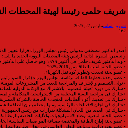
شريف حلمى رئيسا لهيئة المحطات الن
شيرين سامى
مارس 27, 2025
162
أصدر الدكتور مصطفى مدبولى رئيس مجلس الوزراء قرارا بتعيين الدكت
و تتضمن السيرة الذاتية لرئيس هيئة المحطات النووية الجديد ما يلى :
• ولد الدكتور شريف حلمى في أكتوبر ١٩٧٩ وهو حاصل على الدكتوراه في الهندسة الكهربية من جامعة تورونتو بكندا.
• عضو اللجنة الفنية للطاقة من 2016 -2025.
• عضو لجنة تحديث وتطوير كود نقل الكهرباء.
• عضو وحدة تخطيط الطاقة برئاسة مجلس الوزراء (قرار السيد رئيس مجلس الوزرا
• تولى التصميم والإشراف والمراجعة للعديد من المشروعات القومية الك
• شارك في دورة “هيئة التصميم” بالاشتراك مع الوكالة الدولية للطاقة ا
• شارك فى مراجعة النسخ المختلفة من الاستراتيجية المتكاملة والمس
• شارك في تحديث أكواد الطاقات المتجددة الخاصة بالشركة المصرية ل
• شارك في لجان الافتتاحات الرئاسية ومنها محطة بنبان للطاقة الشمس
• شارك في العديد من اللجان المشكلة بقرارات من رئيس الجمهورية 
• عضو اللجنة المعنية بوضع الاستراتيجيات والآليات الخاصة بالربط الكه
• عضو لجنة إدارة الطاقة والمختصة بصياغة المواصفات القياسية الخاص
• عضو لجنة دراسة ومتابعة التطور العالمي في مجال صناعة البطاريا