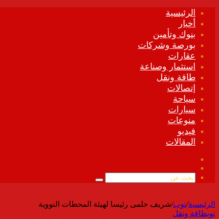
الرئيسية
أخبار
بنوك وتأمين
بورصة وشركات
عقارات
استثمار وصناعة
طاقة ونقل
إتصالات
سياحة
سيارات
منوعات
فيديو
المقالات
فيسبوك
ملخص
الموقع
بحث
RSS
عن
الرئيسية
/
توب
/
شريف حلمى رئيسا لهيئة المحطات النووية
توب
طاقة ونقل