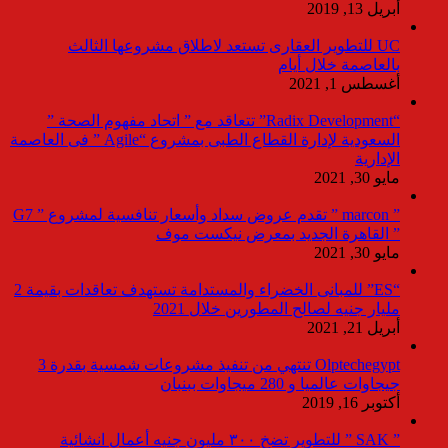
أبريل 13, 2019
UC للتطوير العقارى تستعد لاطلاق مشروعها الثالث
بالعاصمة خلال أيام
أغسطس 1, 2021
“Radix Development” تتعاقد مع ” اتحاد مفهوم الصحة ”
السعودية لإدارة القطاع الطبى بمشروع “Agile ” فى العاصمة
الإدارية
مايو 30, 2021
” marcon ” تقدم عروض سداد وأسعار تنافسية لمشروع ” G7
” القاهرة الجديد بمعرض نيكست موف
مايو 30, 2021
“ES” للمبانى الخضراء والمستدامة تستهدف تعاقدات بقيمة 2
مليار جنيه لصالح المطورين خلال 2021
أبريل 21, 2021
Olptechegypt تنتهي من تنفيذ مشروعات شمسية بقدرة 3
جيجاوات عالميا و 280 ميجاوات ببنبان
أكتوبر 16, 2019
” SAK ” للتطوير تضخ ٣٠٠ مليون جنيه أعمال انشائية