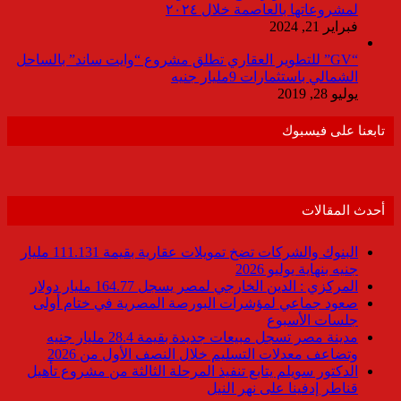
لمشروعاتها بالعاصمة خلال ٢٠٢٤
فبراير 21, 2024
“GV” للتطوير العقاري تطلق مشروع “وايت ساند” بالساحل
الشمالي باستثمارات 9مليار جنيه
يوليو 28, 2019
تابعنا على فيسبوك
أحدث المقالات
البنوك والشركات تضخ تمويلات عقارية بقيمة 111.131 مليار
جنيه بنهاية يوليو 2026
المركزي : الدين الخارجي لمصر يسجل 164.77 مليار دولار
صعود جماعي لمؤشرات البورصة المصرية في ختام أولى
جلسات الأسبوع
مدينة مصر تسجل مبيعات جديدة بقيمة 28.4 مليار جنيه
وتضاعف معدلات التسليم خلال النصف الأول من 2026
الدكتور سويلم يتابع تنفيذ المرحلة الثالثة من مشروع تأهيل
قناطر إدفينا على نهر النيل