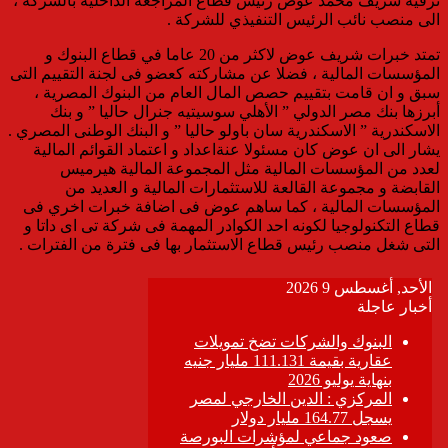
ترقية شريف محمد عوض رئيس قطاع المراجعة الداخلية بالشركة ،
الى منصب نائب الرئيس التنفيذي للشركة .
تمتد خبرات شريف عوض لاكثر من 20 عاما في قطاع البنوك و
المؤسسات المالية ، فضلا عن مشاركته كعضو فى لجنة التقييم التى
سبق و ان قامت بتقييم حصص المال العام من البنوك المصرية ،
أبرزها بنك مصر الدولي ” الأهلي سوسيتيه جنرال حاليا ” و بنك
الاسكندرية ” الاسكندرية سان باولو حاليا ” و البنك الوطنى المصري .
يشار الى ان عوض كان مسئولا عنةاعداد و اعتماد القوائم المالية
لعدد من المؤسسات المالية مثل المجموعة المالية هيرميس
القابضة و مجموعة القالعة للاستثمارات المالية و العديد من
المؤسسات المالية ، كما ساهم عوض فى اضافة خبرات اخري فى
قطاع التكنولوجيا لكونه احد الكوادر المهمة فى شركة تى اى داتا و
التى شغل منصب رئيس قطاع الاستثمار بها فى فترة من الفترات .