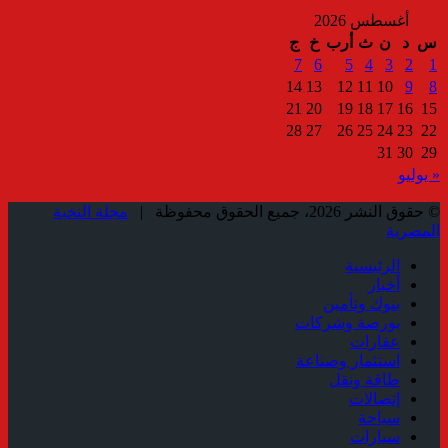
أغسطس 2026
س
د
ن
ث
أرب
خ
ج
7
6
5
4
3
2
1
14
13
12
11
10
9
8
21
20
19
18
17
16
15
28
27
26
25
24
23
22
31
30
29
« يوليو
© حقوق النشر 2026، جميع الحقوق محفوظة |
مجلة النخبة
المصرية
الرئيسية
أخبار
بنوك وتأمين
بورصة وشركات
عقارات
استثمار وصناعة
طاقة ونقل
إتصالات
سياحة
سيارات