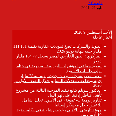
بفايدة ٣٪
مايو 21, 2021