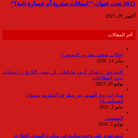
2025 تحت عنوان:” انبعاثات صفرية أم خسارة تامة؟”
أكتوبر 29, 2025
أخر المقالات
(حالات ضعف مخزون التبويض)
يناير 14, 2020
كلمة حق : د.شاكر أديت ماعليك .. لن ينسى التاريخ ١٠ سنوات
بدون انقطاعات
يوليو 29, 2023
سيارات ذوى الهمم.. بين مطرقة الحكومة وسندان
السماسرة!!
مايو 2, 2021
العضمجى
يوليو 2, 2019
كيف تقدم على وحدة سكنية فى مبادرة التمويل العقاري