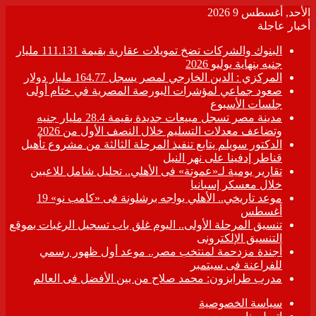
الأحد, أغسطس 9 2026
أخبار عاجلة
البنوك والشركات تضخ تمويلات عقارية بقيمة 111.131 مليار
جنيه بنهاية يوليو 2026
المركزي : الدين الخارجي لمصر يسجل 164.77 مليار دولار
صعود جماعي لمؤشرات البورصة المصرية في ختام أولى
جلسات الأسبوع
مدينة مصر تسجل مبيعات جديدة بقيمة 28.4 مليار جنيه
وتضاعف معدلات التسليم خلال النصف الأول من 2026
الدكتور سويلم يتابع تنفيذ المرحلة الثالثة من مشروع تأهيل
قناطر إدفينا على نهر النيل
تقارير يومية لـ«عموتة» فى الأهلي.. تحليل شامل للاعبين
خلال معسكر إسبانيا
موعد تاريخي.. الأهلي يواجه برشلونة فى «كامب نو» 19
أغسطس
تنسيق المرحلة الأولى.. اليوم غلق باب تسجيل الرغبات بموقع
التنسيق الإلكترونى
أجندة مزدحمة لمنتخب مصر.. موعد أول ظهور رسمي
للفراعنة فى سبتمبر
مدرب طرابزون: محمد صلاح من بين الأفضل فى العالم
سياسة الخصوصية