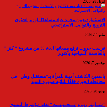
أبريل 28, 2025
الاستثمار: تعيين محمد عياد مساعدًا للوزير لشئون
الترويج والتواصل الاستراتيجي
مايو 11, 2026
فرست جروب ترفع مبيعاتها ل٨٥ % من مشروع ” كنز ”
بالعاصمة السياحية بأكتوبر
نوفمبر 7, 2020
ياسمين الكاشف أمينة للمرأة بـ”مستقبل وطن” في
محافظة الجيزة خلفًا للنائبة صبورة السيد
يونيو 28, 2026
“شــابـتر زيـرو إيـــجــيـبــت” تعقد مؤتمرها السنوي