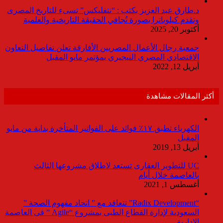
د.طارق عبد العزيز يكتب : “نتفليكس” تسىء للتاريخ المصرى
وتقدم كيلوباترا بصورة تُجافي الحقيقة التاريخية والعلمية
أكتوبر 20, 2025
جمعية رجال الأعمال المصريين الأفارقة تعلن تفاصيل التعاون
الاقتصادي المصري النيجيري بمؤتمر مايو المقبل
أبريل 12, 2022
أكثر المقالات مشاهدة
الكهرباء تطبق ١٧٪ فوائد على الفواتير المتأخرة بداية من مايو
المقبل
أبريل 13, 2019
UC للتطوير العقارى تستعد لاطلاق مشروعها الثالث
بالعاصمة خلال أيام
أغسطس 1, 2021
“Radix Development” تتعاقد مع ” اتحاد مفهوم الصحة ”
السعودية لإدارة القطاع الطبى بمشروع “Agile ” فى العاصمة
الإدارية