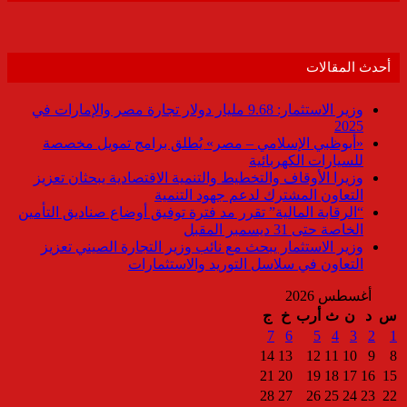
أحدث المقالات
وزير الاستثمار: 9.68 مليار دولار تجارة مصر والإمارات في
2025
«أبوظبي الإسلامي – مصر» يُطلق برامج تمويل مخصصة
للسيارات الكهربائية
وزيرا الأوقاف والتخطيط والتنمية الاقتصادية يبحثان تعزيز
التعاون المشترك لدعم جهود التنمية
“الرقابة المالية” تقرر مد فترة توفيق أوضاع صناديق التأمين
الخاصة حتى 31 ديسمبر المقبل
وزير الاستثمار يبحث مع نائب وزير التجارة الصيني تعزيز
التعاون في سلاسل التوريد والاستثمارات
أغسطس 2026
س
د
ن
ث
أرب
خ
ج
7
6
5
4
3
2
1
14
13
12
11
10
9
8
21
20
19
18
17
16
15
28
27
26
25
24
23
22