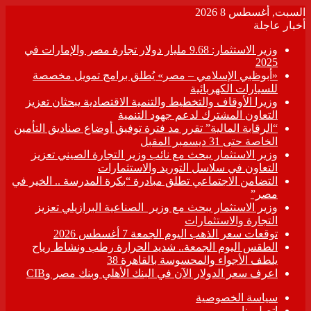
السبت, أغسطس 8 2026
أخبار عاجلة
وزير الاستثمار: 9.68 مليار دولار تجارة مصر والإمارات في
2025
«أبوظبي الإسلامي – مصر» يُطلق برامج تمويل مخصصة
للسيارات الكهربائية
وزيرا الأوقاف والتخطيط والتنمية الاقتصادية يبحثان تعزيز
التعاون المشترك لدعم جهود التنمية
“الرقابة المالية” تقرر مد فترة توفيق أوضاع صناديق التأمين
الخاصة حتى 31 ديسمبر المقبل
وزير الاستثمار يبحث مع نائب وزير التجارة الصيني تعزيز
التعاون في سلاسل التوريد والاستثمارات
التضامن الاجتماعي تطلق مبادرة “بكرة المدرسة .. الخير في
مصر”
وزير الاستثمار يبحث مع وزير الصناعية البرازيلي تعزيز
التجارة والاستثمارات
توقعات سعر الذهب اليوم الجمعة 7 أغسطس 2026
الطقس اليوم الجمعة.. شديد الحرارة رطب ونشاط رياح
يلطف الأجواء والمحسوسة بالقاهرة 38
اعرف سعر الدولار الآن في البنك الأهلي وبنك مصر وCIB
سياسة الخصوصية
اتصل بنا