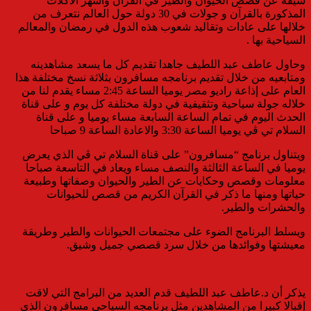
شيقة عن قصص الحيوان والطير في القرآن وأشهر الأكلات
المذكورة بالقرآن و جولات في 30 دولة حول العالم نتعرف من
خلالها على عادات وتقاليد شعوب هذه الدول في رمضان والمعالم
السياحية بها .
وحاول عاطف عبد اللطيف جاهدا تقديم كل ما يسعد مشاهدينه
ومتابعيه من خلال تقديم برنامجه مسافرون بثلاثة نسخ مختلفة هذا
العام على إذاعة راديو مصر يوميا الساعة 2:45 مساء يقدم لنا من
خلاله جولة سياحية وتثقيفية في دولة مختلفة كل يوم و على قناة
الحدث اليوم في تمام الساعة السابعة مساء يوميا و على قناة
السلام تي ڤي يوميا الساعة 3:30 والاعادة الساعة 9 صباحا
ويتناول برنامج “مسافرون” على قناة السلام تي ڤي الذي يعرض
يوميا في الساعة الثالثة والنصف مساء ويعاد في التاسعة صباحا
معلومات وقصص وحكايات عن الطير والحيوان وصفاتها وطبيعة
حياتها ومنها ما ذكر في القرآن الكريم من قصص للحيوانات
والحشرات والطير.
ويسلط البرنامج الضوء على مجتمعات الحيوانات والطير وطريقة
معيشتها وفوائدها من خلال سرد قصصي جميل وشيق.
يذكر أن د.عاطف عبد اللطيف قدم العديد من البرامج التي لاقت
إقبالا كبيرا من المشاهدين مثل برنامجه السياحي مسافرون الذي