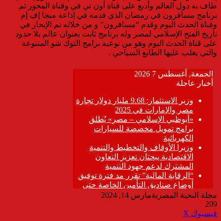
طاف به دول العالم وأذيع على قناة أون تي في وقناة المحور ثم
برنامج مسافرون في رمضان الذي قدمه في إذاعة ميجا إف إم
وقناة الحدث اليوم وقدم “مسافرون” و من خلاله تم الإبحار في
تاريخ الفتح الإسلامي لمصر وله برنامج ثابت بعنوان عالم بلا حدود
على قناة الحدث اليوم وهو من نوعية برامج التوك شو المتنوعة
والتي يغلب عليها الطابع السياحي .
مجلة النخبة المصرية
مارس 14, 2024
209
ڤايبر
طباعة
تيلقرام
واتساب
مشاركة
فيسبوك
‫X