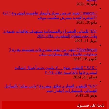
مايو 30, 2021
” marcon ” تقدم عروض سداد وأسعار تنافسية لمشروع ” G7
” القاهرة الجديد بمعرض نيكست موف
مايو 30, 2021
“ES” للمبانى الخضراء والمستدامة تستهدف تعاقدات بقيمة 2
مليار جنيه لصالح المطورين خلال 2021
أبريل 21, 2021
Olptechegypt تنتهي من تنفيذ مشروعات شمسية بقدرة 3
جيجاوات عالميا و 280 ميجاوات ببنبان
أكتوبر 16, 2019
” SAK ” للتطوير تضخ ٣٠٠ مليون جنيه أعمال انشائية
لمشروعاتها بالعاصمة خلال ٢٠٢٤
فبراير 21, 2024
“GV” للتطوير العقاري تطلق مشروع “وايت ساند” بالساحل
الشمالي باستثمارات 9مليار جنيه
يوليو 28, 2019
تابعنا على فيسبوك