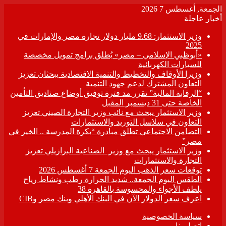
الجمعة, أغسطس 7 2026
أخبار عاجلة
وزير الاستثمار: 9.68 مليار دولار تجارة مصر والإمارات في
2025
«أبوظبي الإسلامي – مصر» يُطلق برامج تمويل مخصصة
للسيارات الكهربائية
وزيرا الأوقاف والتخطيط والتنمية الاقتصادية يبحثان تعزيز
التعاون المشترك لدعم جهود التنمية
“الرقابة المالية” تقرر مد فترة توفيق أوضاع صناديق التأمين
الخاصة حتى 31 ديسمبر المقبل
وزير الاستثمار يبحث مع نائب وزير التجارة الصيني تعزيز
التعاون في سلاسل التوريد والاستثمارات
التضامن الاجتماعي تطلق مبادرة “بكرة المدرسة .. الخير في
مصر”
وزير الاستثمار يبحث مع وزير الصناعية البرازيلي تعزيز
التجارة والاستثمارات
توقعات سعر الذهب اليوم الجمعة 7 أغسطس 2026
الطقس اليوم الجمعة.. شديد الحرارة رطب ونشاط رياح
يلطف الأجواء والمحسوسة بالقاهرة 38
اعرف سعر الدولار الآن في البنك الأهلي وبنك مصر وCIB
سياسة الخصوصية
اتصل بنا