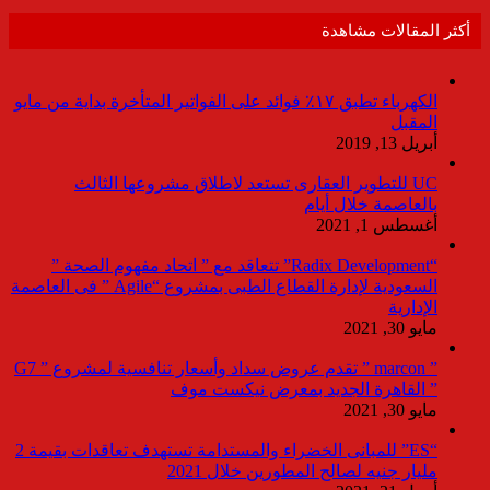
أكثر المقالات مشاهدة
الكهرباء تطبق ١٧٪ فوائد على الفواتير المتأخرة بداية من مايو
المقبل
أبريل 13, 2019
UC للتطوير العقارى تستعد لاطلاق مشروعها الثالث
بالعاصمة خلال أيام
أغسطس 1, 2021
“Radix Development” تتعاقد مع ” اتحاد مفهوم الصحة ”
السعودية لإدارة القطاع الطبى بمشروع “Agile ” فى العاصمة
الإدارية
مايو 30, 2021
” marcon ” تقدم عروض سداد وأسعار تنافسية لمشروع ” G7
” القاهرة الجديد بمعرض نيكست موف
مايو 30, 2021
“ES” للمبانى الخضراء والمستدامة تستهدف تعاقدات بقيمة 2
مليار جنيه لصالح المطورين خلال 2021