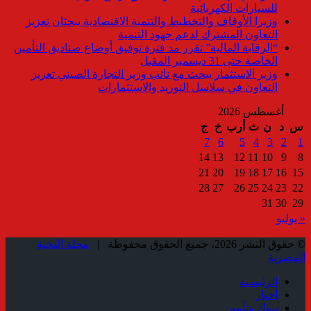
للسيارات الكهربائية
وزيرا الأوقاف والتخطيط والتنمية الاقتصادية يبحثان تعزيز
التعاون المشترك لدعم جهود التنمية
“الرقابة المالية” تقرر مد فترة توفيق أوضاع صناديق التأمين
الخاصة حتى 31 ديسمبر المقبل
وزير الاستثمار يبحث مع نائب وزير التجارة الصيني تعزيز
التعاون في سلاسل التوريد والاستثمارات
أغسطس 2026
س
د
ن
ث
أرب
خ
ج
7
6
5
4
3
2
1
14
13
12
11
10
9
8
21
20
19
18
17
16
15
28
27
26
25
24
23
22
31
30
29
« يوليو
© حقوق النشر 2026، جميع الحقوق محفوظة |
مجلة النخبة
المصرية
الرئيسية
أخبار
بنوك وتأمين