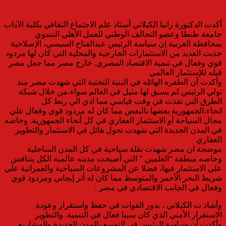
أكدت الدكتورة رانيا الكيلاني أستاذ علم الاجتماع الثقافي بكلية الآداب
جامعة طنطا وعضو التحالف الوطني للعمل الأهلي التنموي
بمحافظة الغربية إن سياسة الرئيس عبدالفتاح السيسي، الإصلاحية
جذبت العديد من الاستثمارات الخارجية والمحلية التي كان لها مردود
قوي وفعال في تنمية الاقتصاد المصري. خارج مصر مما جعل مصر
قبله للإستثمار العالمي
وأكدت أن الطفره الهائله في البنية التحتية التي شهدت مصر منذ
تولي الرئيس لم يسبق لها مثيل في العالم سواء،من خلال شبكة
الطرق التي نفذت في وقت قياسي مما ادي الي ربط كل
انحاء،الجمهورية بعضها بالبعض مما كان له مردود قوي وفعال علي
مجال السياحة أو الاستثمار العقاري في كل أنحاء الجمهورية. وخاصه
في المدن الجديدة التي شهدت تحول هائل في الاستثمار والتطوير
العقاري
موضحة ان مصر شهدت نقلة سياحية في كل المدن الساحلية
وخاصه منطقة “العلمين ” التي أصبحت مدينه عالمية الكل يتنافس
علي الاستثمار فيها، فضلا عن المشروعات السياحية والعمرانية علي
شريط البحر الأحمر والمتوسط مما كان له أثر إيجابي ومردود قوي
وفعال في الجانب الاقتصادي في مصر .
وأشاد ت الكيلاني ، بدور القوات في حفظ واستقرار وعودة
الاستقرار الأمني الذي كان سببا فعال في التنمية. والتطوير
وأكدت أن سياسة الرئيس في التوسع بالمدن الجديدة والمشاريع