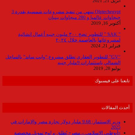
أبريل 21, 2021
Olptechegypt تنتهي من تنفيذ مشروعات شمسية بقدرة 3
جيجاوات عالميا و 280 ميجاوات ببنبان
أكتوبر 16, 2019
” SAK ” للتطوير تضخ ٣٠٠ مليون جنيه أعمال انشائية
لمشروعاتها بالعاصمة خلال ٢٠٢٤
فبراير 21, 2024
“GV” للتطوير العقاري تطلق مشروع “وايت ساند” بالساحل
الشمالي باستثمارات 9مليار جنيه
يوليو 28, 2019
تابعنا على فيسبوك
أحدث المقالات
وزير الاستثمار: 9.68 مليار دولار تجارة مصر والإمارات في
2025
«أبوظبي الإسلامي – مصر» يُطلق برامج تمويل مخصصة