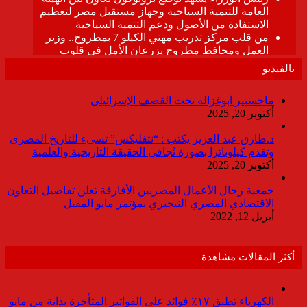
بالفيديو
ماجستير ابوغزاله تحت القصف الإسرائيلى
أكتوبر 20, 2025
د.طارق عبد العزيز يكتب : “نتفليكس” تسىء للتاريخ المصرى
وتقدم كيلوباترا بصورة تُجافي الحقيقة التاريخية والعلمية
أكتوبر 20, 2025
جمعية رجال الأعمال المصريين الأفارقة تعلن تفاصيل التعاون
الاقتصادي المصري النيجيري بمؤتمر مايو المقبل
أبريل 12, 2022
أكثر المقالات مشاهدة
الكهرباء تطبق ١٧٪ فوائد على الفواتير المتأخرة بداية من مايو