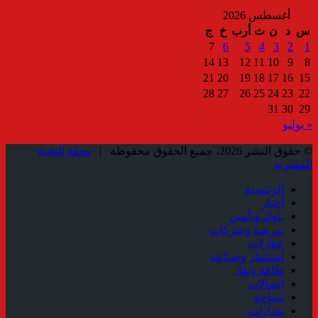
أغسطس 2026
س
د
ن
ث
أرب
خ
ج
7
6
5
4
3
2
1
14
13
12
11
10
9
8
21
20
19
18
17
16
15
28
27
26
25
24
23
22
31
30
29
« يوليو
© حقوق النشر 2026، جميع الحقوق محفوظة |
مجلة النخبة
المصرية
الرئيسية
أخبار
بنوك وتأمين
بورصة وشركات
عقارات
استثمار وصناعة
طاقة ونقل
إتصالات
سياحة
سيارات