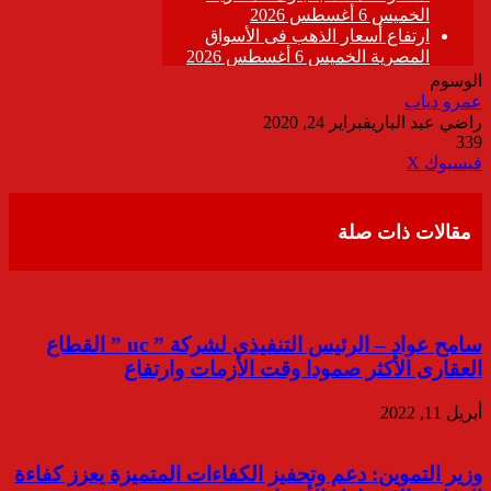
الوسوم
عمرو دياب
راضي عبد الباري
فبراير 24, 2020
339
ڤايبر
طباعة
تيلقرام
واتساب
مشاركة
فيسبوك
‫X
عبر
البريد
مقالات ذات صلة
سامح عواد – الرئيس التنفيذى لشركة ” uc ” القطاع
العقارى الأكثر صمودا وقت الأزمات وارتفاع
أبريل 11, 2022
وزير التموين: دعم وتحفيز الكفاءات المتميزة يعزز كفاءة