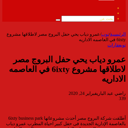
فيسبوك
ملخص
الموقع
بحث
RSS
عن
الرئيسية
/
توب
/
عمرو دياب يحي حفل البروج مصر لاطلاقها مشروع
6ixty في العاصمه الاداريه
توب
عقارات
عمرو دياب يحي حفل البروج مصر
لاطلاقها مشروع 6ixty في العاصمه
الاداريه
راضي عبد الباري
فبراير 24, 2020
339
أطلقت شركة البروج مصر أحدث مشروعاتها 6ixty business park
بالعاصمة الإدارية الجديدة فى حفل كبير احياة المطرب عمرو دياب