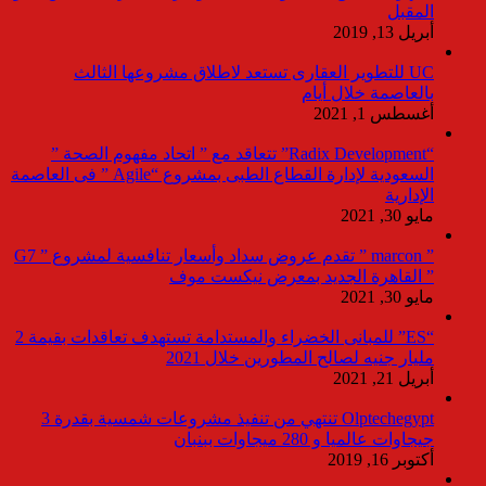
المقبل
أبريل 13, 2019
UC للتطوير العقارى تستعد لاطلاق مشروعها الثالث
بالعاصمة خلال أيام
أغسطس 1, 2021
“Radix Development” تتعاقد مع ” اتحاد مفهوم الصحة ”
السعودية لإدارة القطاع الطبى بمشروع “Agile ” فى العاصمة
الإدارية
مايو 30, 2021
” marcon ” تقدم عروض سداد وأسعار تنافسية لمشروع ” G7
” القاهرة الجديد بمعرض نيكست موف
مايو 30, 2021
“ES” للمبانى الخضراء والمستدامة تستهدف تعاقدات بقيمة 2
مليار جنيه لصالح المطورين خلال 2021
أبريل 21, 2021
Olptechegypt تنتهي من تنفيذ مشروعات شمسية بقدرة 3
جيجاوات عالميا و 280 ميجاوات ببنبان
أكتوبر 16, 2019