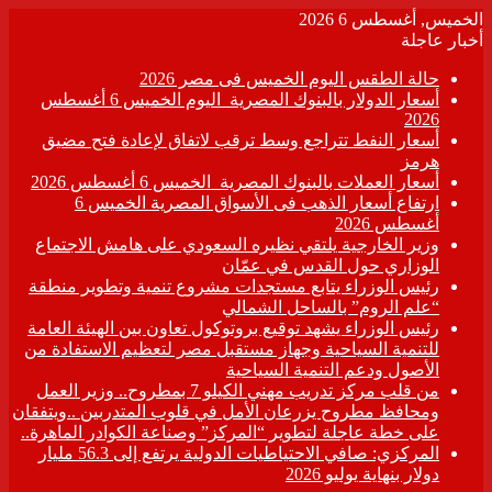
الخميس, أغسطس 6 2026
أخبار عاجلة
حالة الطقس اليوم الخميس فى مصر 2026
أسعار الدولار بالبنوك المصرية اليوم الخميس 6 أغسطس
2026
أسعار النفط تتراجع وسط ترقب لاتفاق لإعادة فتح مضيق
هرمز
أسعار العملات بالبنوك المصرية الخميس 6 أغسطس 2026
ارتفاع أسعار الذهب فى الأسواق المصرية الخميس 6
أغسطس 2026
وزير الخارجية يلتقي نظيره السعودي على هامش الاجتماع
الوزاري حول القدس في عمّان
رئيس الوزراء يتابع مستجدات مشروع تنمية وتطوير منطقة
“علم الروم” بالساحل الشمالي
رئيس الوزراء يشهد توقيع بروتوكول تعاون بين الهيئة العامة
للتنمية السياحية وجهاز مستقبل مصر لتعظيم الاستفادة من
الأصول ودعم التنمية السياحية
من قلب مركز تدريب مهني الكيلو 7 بمطروح.. وزير العمل
ومحافظ مطروح يزرعان الأمل في قلوب المتدربين ..ويتفقان
على خطة عاجلة لتطوير “المركز” وصناعة الكوادر الماهرة..
المركزي: صافي الاحتياطيات الدولية يرتفع إلى 56.3 مليار
دولار بنهاية يوليو 2026