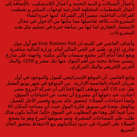
بأعمال الشبكات و البنية التحتية و أعمال اللاندسكيب بالإضافة إلى
أعمال التشطيبات المختلفة الخارجية لوجهات المباني و تشطيب
الفراغات الداخليه، مشيراً إلى الشركة لديها خبرة انشاء
المشروعات بكافة تفاصيلها مما مكنها من الدخول في مجال
الاستثمار العقاري لما ليها من سابقة خبرة في تسليم مثل هذه
المشروعات.
وأضاف العاصي في كلمته ان Sixty Business Park هو أول مول
تجاري، إداري، طبي في الحي المالي أمام وزارة المالية مباشرة،
ويقع أيضآ أمام أكبر مجمع سينمات وأكبر مكتبة واجهته على شارع
رئيسي محاط بنخبة من أهم البنوك منها بنك مصر و QNB، والبنك
العربي الإفريقي والبنك المركزي.
وتابع العاصى :أن الموقع الإستراتيجي للمول والموجود في أول
شريان الحياة بالعاصمة الإدارية، من المتوقع في شهر يونيو المقبل
نقل عدد 150 ألف موظف إليها،لافتا إلى أن شركة البروج مصر
اعتادت عند دخولها أي مشروع أن تبحث عن احتياجات السوق،
وأيضاً احتياجات العملاء؛ لتحقيق عائد سريع وقصير الأجل للعميل،
وبالفعل نجحنا في تسويق فكرة المول حيث أن مساحة المكان 60
متراً فيما أقل وهذا هو المطلوب في السوق حاًليا؛ فدائًما يكون هناك
طلب على المساحات الصغيرة، ويتم تسويقها أسرع وهو ما يشجع
العملاء على الشراء في حدود إمكانياتهم مع الاحتفاظ بتحقيق العائد
السريع.