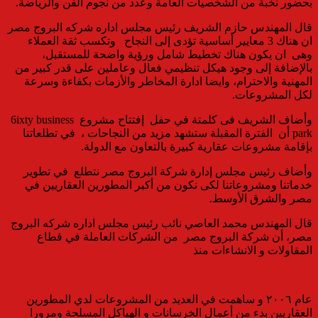
بحضور نخبة من الشخصيات العامة وعدد من نجوم الفن والرياضة.
قال المهندس حازم الشريف رئيس مجلس اداره شركه البروج مصر
ان هناك 3 معايير أساسية تؤدى إلى النجاح وتكسب ثقة العملاء
وهى ان يكون هناك تخطيط شامل ورؤية واضحة للمستقبل،
بالإضافة إلى وجود هيكل تنظيمي فعال وعاملين على قدر كبير من
المهنية والاحترام، وايضا ادارة المخاطر والأزمات بكفاءة وسرعة
لكل المشروعات.
وأضاف الشريف فى كلمتة في حفل إفتتاح مشروع 6ixty business
park أن الفترة المقبلة ستشهد مزيد من النجاحات ، في تطلعاتنا
بإقامة مشروعات عقارية كبيرة بالتعاون مع الدولة.
وأضاف رئيس مجلس إدارة شركة البروج مصر نتطلع في تطوير
خدماتنا ومشروعاتنا لكى نكون من أكبر المطورين العقاريين في
مصر والشرق الأوسط.
قال المهندس محمد العاصي نائب رئيس مجلس اداره شركه البروج
مصر، أن شركة البروج مصر من الشركات العاملة في قطاع
المقاولات و الانشاءات منذ
عام ٢٠٠٦ و ساهمت في العديد من المشروعات لدي المطورين
العقاريين بدء من أعمال الخرسانات و الهياكل المسلحة ومرورا