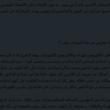
تثمار الأجنبي على أرض مصر، ما يعود بالإيجاب على الاقتصاد المصري، هذ
ركة إيجيتك التى ستنظم معرض إيجى ترافيك جذب 150 شركة منها شركات من الصين وألمانيا وتركيا وتونس
ة معارض من هذا النوع فى مصر ؟
على بكالوريوس كهرباء وبكالوريوس الكترونيات ،وبعد التخرج عدت الى مص
ان استاذى المباشر الذى ساعدنى وساندنى وعلمنى كثيرا ، حيث انه بمثابة 
خر بكون الدكتور محمد شاكر استاذنا و عندما نذكر ذلك أمامه من جمال أخلا
لمثال عند تعريفه لي للأخرين كان يقول دائما هذا ابن استاذي الدكتور ج
و لكنه من حسن اخلاقه ينظر لكل اساتذة هندسة القاهرة على انهم اساتذته 
ساعدتي مع الدكتور شاكر بل و إجبارى على اقامة اول معرض للكهرباء والط
 لانه من المهتمين بالصناعه المحليه وشارك معى بافكار جيده و له تاريخ ع
 الكهرباء والطاقه ، و شرفت بأن اتولى منصب اول رئيس للجمعيه فى ذاك 