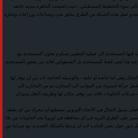
ه الى سوء التخطيط المستقبلي ، حيث اصبحت القاهره مدينه خانقه
سكانيه و عمل هذه الشبكه من الطرق يخلق مدن وصناعات وزراعات وتجاره
قد فيها المستخدم لان عمليه التطوير تستلزم تعاون المستخدم مع
التوعيه هنا ليس فقط للمستخدم بل المسؤولين فلابد من شعور المستخدم
نتقال وهي اما خاصه او عامه ، والوسيله الخاصه لابد من ان نوفر لها
 تشمل حركه استيراد من الموانئ الى المخازن ثم من المخازن الى
 شركات الحاويات فلابد من توفير مكان لها وطريقه النقل وميزان
فعلى سبيل المثال فى الاتحاد الاوروبي نستطيع ان نتحرك من اي نقطه
نسير على الطرق البريه في اي محافظه في اوروبا نجد الحاويات من بلاد
ندور حول نفس الدائره لابد ان نرتبط بالسكك الحديديه مع جيراننا من