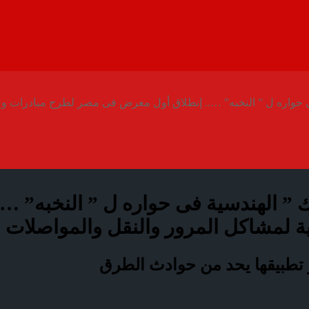
حواره ل ” النخبه” ….. إنطلاق أول معرض فى مصر لطرح مبادرات وح
” الهندسية فى حواره ل ” النخبه” …
 لمشاكل المرور والنقل والمواصلات و
 و تطبيقها يحد من حوادث الطرق