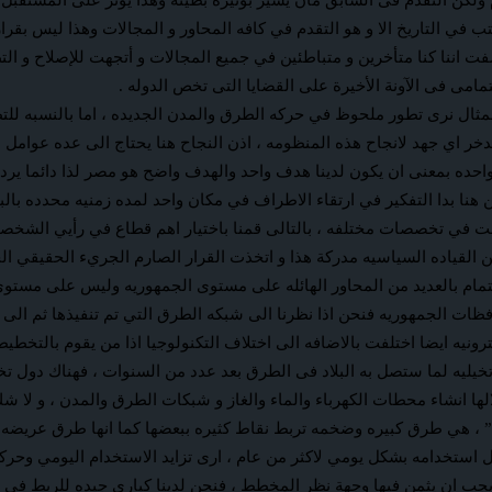
م ولكن التقدم فى السابق مان يسير بوتيرة بطيئه وهذا يؤثر على المستقبل
 في التاريخ الا و هو التقدم في كافه المحاور و المجالات وهذا ليس بقرار
امى فى الآونة الأخيرة على القضايا التى تخص الدوله .
مثال نرى تطور ملحوظ في حركه الطرق والمدن الجديده ، اما بالنسبه للتط
دخر اي جهد لانجاح هذه المنظومه ، اذن النجاح هنا يحتاج الى عده عوامل اهمه
 واحده بمعنى ان يكون لدينا هدف واحد والهدف واضح هو مصر لذا دائما ير
هنا بدا التفكير في ارتقاء الاطراف في مكان واحد لمده زمنيه محدده بالب
ات اخرى ايضا عظيمه نجحت في تخصصات مختلفه ، بالتالى قمنا باختيار اهم قطاع في رأ
القياده السياسيه مدركة هذا و اتخذت القرار الصارم الجريء الحقيقي الجا
هتمام بالعديد من المحاور الهائله على مستوى الجمهوريه وليس على مستوى 
ت الجمهوريه فنحن اذا نظرنا الى شبكه الطرق التي تم تنفيذها ثم الى 
لكترونيه ايضا اختلفت بالاضافه الى اختلاف التكنولوجيا اذا من يقوم با
 من خلالها انشاء محطات الكهرباء والماء والغاز و شبكات الطرق والمدن ، و
هي طرق كبيره وضخمه تربط نقاط كثيره ببعضها كما انها طرق عريضه جدا و
امه بشكل يومي لاكثر من عام ، ارى تزايد الاستخدام اليومي وحركه الن
ب ان يثمن فيها وجهة نظر المخطط ، فنحن لدينا كبارى جيده للربط في ال