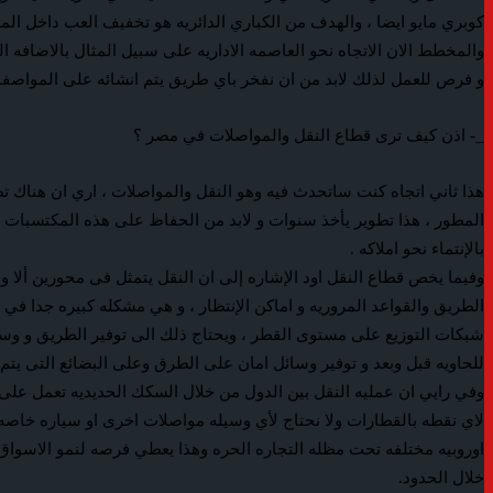
كوبري مايو ايضا ، والهدف من الكباري الدائريه هو تخفيف العب داخل ا
والمخطط الان الاتجاه نحو العاصمه الاداريه على سبيل المثال بالاضاف
و فرص للعمل لذلك لابد من ان نفخر باي طريق يتم انشائه على المواصف
_- اذن كيف ترى قطاع النقل والمواصلات في مصر ؟
هذا ثاني اتجاه كنت ساتحدث فيه وهو النقل والمواصلات ، اري ان هناك تط
المطور ، هذا تطوير يأخذ سنوات و لابد من الحفاظ على هذه المكتسبات ون
بالإنتماء نحو املاكه .
وفيما يخص قطاع النقل اود الإشاره إلى ان النقل يتمثل فى محورين ألا و 
الطريق والقواعد المروريه و اماكن الإنتظار ، و هي مشكله كبيره جدا في
شبكات التوزيع على مستوى القطر ، ويحتاج ذلك الى توفير الطريق و وسيلة
للحاويه قبل وبعد و توفير وسائل امان على الطرق وعلى البضائع التى يتم 
وفي رايي ان عمليه النقل بين الدول من خلال السكك الحديديه تعمل على 
لاي نقطه بالقطارات ولا نحتاج لأي وسيله مواصلات اخرى او سياره خاصه ،
اوروبيه مختلفه تحت مظله التجاره الحره وهذا يعطي فرصه لنمو الاسواق 
خلال الحدود.