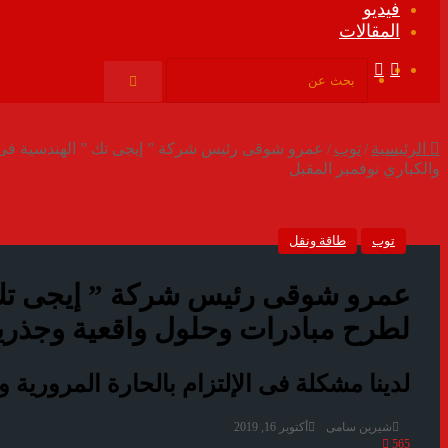
فيديو
المقالات
فيسبوك
ملخص
الموقع
بحث
RSS
عن
الرئيسية
/
توب
/
عمرو شوقى رئيس شركة ” إيجى تك ” الهندسية فى 
والكباري نوفمبر المقبل
توب
طاقة ونقل
عمرو شوقى رئيس شركة ” إيجى تك 
لطرح مبادرات وحلول واقعية وجذرية
لدينا مشكلة فى الإلتزام بالحارة المرورية
شيرين سامى
أكتوبر 16, 2019
565