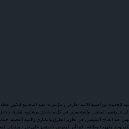
ية للحديث عن أهمية إقامة معارض و مؤتمرات تفيد المجتمع لتكون نقطه ا
على ما سيقدمه معرض “إيجى ترافيك ” المقرر إنعقاده في الفترة من 4 إلى 6 نوفمبر المقبل ، والمتخصص ف
رئيس عبد الفتاح السيسي، فى تطوير الطرق والكباري والبنية التحتية، حي
كنولوجيا وكهرباء وطاقة ، كما أن المعرض لا يقتصر على طرح منتجات فقط