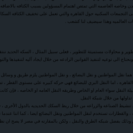
لمدن وخاصه العاصمه التي تمتص اهتمام المسؤولين بسبب الكثافه بالاضاف
ه الى التجمعات السكنيه حول القاهره والتي تعمل على تخفيف الكثافه ال
ات العالميه وهذا سيضيف لنا كشعب .
وير و محاولات مستميتة للتطوير ، فعلى سبيل المثال ، السكه الحديد ننت
حتاج الى توعيه لتنفيذ القوانين الرادعه من خلال ايجاد آليه لتنفيذها و
هما نقل المواطنين و نقل البضائع ، و نقل المواطنين يلزم طريق و وسائل ا
 القاهره ، اما النقل البري للبضائع فهى حركه كبيره على مستوى القطر ،
 النقل سواء العام او الخاص وطريقه النقل العامه او الخاصه ، فإن كانت
تداولها من خلال شبكة النقل.
تنشيط الصناعه والزراعه من خلال ربط السكك الحديديه بالدول الأخرى ، 
 والقطارات تستخدم لنقل المواطنين ونقل البضائع ايضا ، كما اننا عندما 
وذلك بفضل شبكه الطرق والنقل ، ولكن بالمقارنه في مصر لا يصح ان نظل 