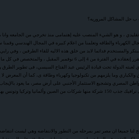
ه ب حل المشاكل المروريه؟
قليدي ، و هو الشيء المنصب عليه إهتمامى منذ تخرجي من الجامعه وانا 
كر والمستخدم فدائما لابد من خلق هذه الاليه للقاء الطرفين ، وفي رايي
الاحتياجات لدي الاخرين و هو ما نقوم به الآن فى معرض إيجى ترافيك المقرر إ
ي لعبته الدولة تحت قيادة الرئيس عبد الفتاح السيسي، فى تطوير الطرق و
 والكباري وما يلزمهم من تكنولوجيا وكهرباء وطاقة ى، كما أن المعرض ل
اطن المصري وتشجيع الاستثمار الأجنبي على أرض مصر، ما يعود بالإيجاب ع
الحوادث المرورية ، كما تستهدف شركة إيجيتك التى ستنظم معرض إيجى ترافيك جذب 150 شركة م
 لنا جميعا ان مصر تمر بمرحله من التطور والانتفاضه وهي ليست انتفاض