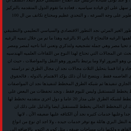
 ، و عند تولى سياده الرئيس عبد الفتاح السيسي حكم البلاد أكتشف ان
 سهل على اي قياده سياسيه ، فعاده ما تقوم الدول المتقدمه بالتركيز
على مجال او مجالين فقط ثم تتجه لمجال اخر ولكن قيادتنا الحكيمه اكتشفت اننا كنا متأخرين و متباطئين في جميع المجالات و أتجهت للإصلاح و التطوير على وجه السرعه ، و التحدي عظيم ومحتاج تكاتف من ال 100
ور الغير المرئي نجد التطور الاقتصادي والسياسي التعليمي والتطبيقي
ا الرغبه فالنجاح لا ياتي الا بالرغبه وهذا ما تم من خلال تنميه الرغبه
دد تحيا مصر وهي جمله تشجيعيه ولتذكري وتعني اننا ناحيه لمصر ومصر
حث عن المجالات التي تحتاج لهذا النوع من اللقاءات العلميه الهندسيه
يي الشخصي وهو المرور اولا وما يرتبط بالمرور وهو النقل والمواصلات ، حيث ان
د و اذا قمنا بتحليل الثلاث مجالات نجد ان مجال الطرق تم دراسته
العاصمه فقط ، ويتضح لنا أن ذلك يؤكد الاهتمام بالدوله ، فالحقوق
الجاري تنفيذها ثم شبكه الطرق المخطط لتنفيذها نجد ان المواصفات
لتخطيط يخطط للمستقبل وليس لليوم فقط ، ونجد تحفظات من البعض على
جدول الاحتياج للطرق بهذا الشكل الكبير ولكن لا شك انه يتم وضع خطط تخيليه لما ستصل به البلاد فى الطرق بعد عدد من السنوات ، فهناك دول تخطط لشبكه الطرق على مدار 20 عاما و دول اخرى متقدمه تخطط لها
 لا شك ان المخطط الحالي يخطط للمستقبل ايضا والدليل على ذلك ان
عليها خدمات كثيره نجد أن الكثافه عليها ضعيفه الأن ، لانها
قل البري هائلة مع توفر خدمات جيده ، ولا اجد اي نوع من انواع
قاهره ولكنها ذات مساحات ضيقه ، مثل كوبري اكتوبر بالاضافه الى