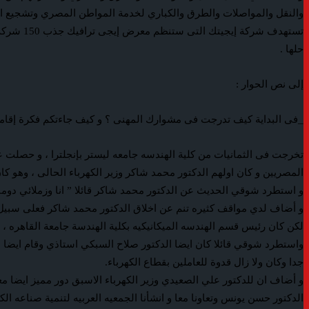
والنقل والمواصلات والطرق والكباري لخدمة المواطن المصري وتشجيع الاس
تستهدف ش
حلها .
إلى نص الحوار :
_فى البداية كيف تدرجت فى مشوارك المهنى ؟ و كيف جاءتكم فكرة إقام
تخرجت فى الثمانيات من كلية الهندسه جامعه ليستر بإنجلترا ، و حصلت 
المصريين و كان اولهم الدكتور محمد شاكر وزير الكهرباء الحالى ، وهو ك
و استطرد شوقي الحديث عن الدكتور محمد شاكر قائلا ” انا وزملائي دوما نف
و أضاف لدي مواقف كثيره تنم عن اخلاق الدكتور محمد شاكر فعلى سبيل ا
لكن كان رئيس قسم الهندسه الميكانيكيه بكلية الهندسة جامعة القاهره ، 
واستطرد شوقي قائلا كان ايضا الدكتور صلاح السبكي استاذي وقام ايضا بم
جدا وكان ولا زال قدوة للعاملين بقطاع الكهرباء.
و أضاف ان للدكتور علي الصعيدي وزير الكهرباء الاسبق دور مميز ايضا معى
الدكتور حسن يونس وتعاونا معا و انشأنا الجمعيه العربيه لتنمية صناعه