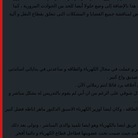
ا بالإضافة إلى وضع حلولا أيضا للحد من الحوادث المرورية ، كما
 بهدف المشاركة فى المعرض لمناقشة جميع القضايا و المشكلات التى تتعلق بقطاع النقل و آلية
ر و عملت في مجال الكهرباء والطاقه و ساعدنى في بداياتى اساتذتى
صديق واخ كبير .
قه يرد قائلا انتم زملائي الآن .
لال شوقي على الرغم من ان أبي لم يقوم بالتدريس له بشكل مباشر و
.
اقه ، وكان ايضا لوزير الكهرباء الاسبق الدكتور ماهر اباظه فضل كبير
ريق ايضا بالكهرباء وهو ايضا تلميذ والدى المباشر ، وتولى بعد ذلك
الوقت حيث ضمت تحت عضويتها فطاحل قطاع الكهرباء و دائما أفخر