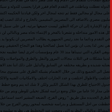
جميع المجالات للتقدم الى الامام وبلا شك مصر دائما في تقدم الى الاما
الدوله تعطلت وتباطئت في التقدم العام فقرر قرارا يحسب للدوله و سيكتب
مليون مصري بالاضافه الى المصريين المقيمين بالخارج و لذلك انصب إهتم
و اود الإشارة إلى ان حركة التطور ليست جميعها مرئيه، في على سبيل ال
كل هذه الامور متداخله و تشعرنا بالفخر و الإنتماء تجاه مصر وبالتالي لن ن
في التقدم ودائما ما نجد رئيس الجمهوريه يطالب المصريين ان يكونوا يد
هي نحن لذا يجب ان نؤمن اننا نعمل لصالحنا وهذا هو النجاح الحقيقي ومن 
،وهي الفكره التي تبنيناها منذ 30 عام ومؤسس
لدينا مشكلات في الثلاث مجالات المرور والنقل والطرق والمواصلات ولكن 
بعنايه شديده و بطريقه مختلفه عن السابق والدليل على ذلك اننا نجد الا
تصل الى الجميع وذلك من خلال الاهتمام بشبكه الطرق على مستوى محافظا
اختلفت والاطوال اختلفت و عدد الحارات اختلف والامكانيات الفنيه والا
على مدار 50 عاما من خلال وضع دراسه لشكل تخيلي للوطن ويتم
الطرق الجديده مثل طريق ” روض الفرج، الضبعه المشير احمد اسماعيل” ، 
خططت من اجل المستقبل و بدراسه شخصيه لمحور روض الفرج من خلال استخد
المشاكل وبالتالي النظريه التي وضعت عند التخطيط هي نظريه سليمه ويج