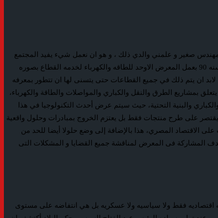
مهندس صغير و علمني والدي ذلك ، و هو ان نعمل شيء يفيد المجتمع
بجانب العمل ، بدانا العمل منذ 30 عاما عندما بدا التفكير في العمل في مجال الكهرباء والطاقه وتعلمنا من اعلام كبيره في المجال الهندسي وقمنا سنه 90 بعمل المعرض الاوحد للطاقه والكهرباء لخدمه القطاع بصوره
 لابد ان يتم ذلك في جميع القطاعات حتى يتسنى لها ان تتطور بمعرفه
نعقاده في الفترة من 4 إلى 6 نوفمبر المقبل ، والمتخصص في كل ما يتعلق بمشاريع الطرق والنقل والكباري والمواصلات والطاقة والكهرباء،
الكباري والبنية التحتية، حيث سيتم عرض أحدث التكنولوجيا في هذا
ا يقتصر على طرح منتجات فقط بل يعتزم الخروج بمبادرات وحلول واقعية
لى الاقتصاد المصري، هذا بالإضافة إلى وضع حلولا أيضا للحد من
نها شركات من الصين وألمانيا وتركيا وتونس بهدف المشاركة فى المعرض لمناقشة جميع القضايا و المشكلات التى
ه اقتصاديه فقط ولا سياسيه ولا عسكريه بل هي انتفاضه على مستوى