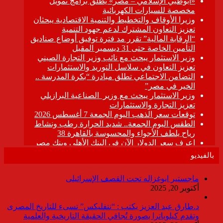
بالفيديو
ماجستير ابوغزاله تحت القصف الإسرائيلى
أكتوبر 20, 2025
د.طارق عبد العزيز يكتب : “نتفليكس” تسىء للتاريخ المصرى
وتقدم كيلوباترا بصورة تُجافي الحقيقة التاريخية والعلمية