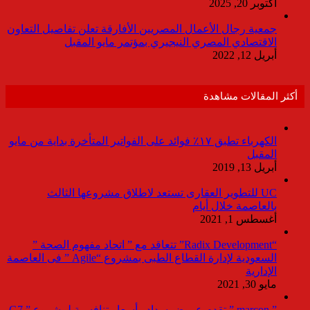
أكتوبر 20, 2025
جمعية رجال الأعمال المصريين الأفارقة تعلن تفاصيل التعاون
الاقتصادي المصري النيجيري بمؤتمر مايو المقبل
أبريل 12, 2022
أكثر المقالات مشاهدة
الكهرباء تطبق ١٧٪ فوائد على الفواتير المتأخرة بداية من مايو
المقبل
أبريل 13, 2019
UC للتطوير العقارى تستعد لاطلاق مشروعها الثالث
بالعاصمة خلال أيام
أغسطس 1, 2021
“Radix Development” تتعاقد مع ” اتحاد مفهوم الصحة ”
السعودية لإدارة القطاع الطبى بمشروع “Agile ” فى العاصمة
الإدارية
مايو 30, 2021
” marcon ” تقدم عروض سداد وأسعار تنافسية لمشروع ” G7