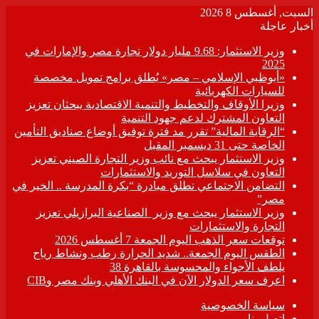
السبت, أغسطس 8 2026
أخبار عاجلة
وزير الاستثمار: 9.68 مليار دولار تجارة مصر والإمارات في
2025
«أبوظبي الإسلامي – مصر» يُطلق برامج تمويل مخصصة
للسيارات الكهربائية
وزيرا الأوقاف والتخطيط والتنمية الاقتصادية يبحثان تعزيز
التعاون المشترك لدعم جهود التنمية
“الرقابة المالية” تقرر مد فترة توفيق أوضاع صناديق التأمين
الخاصة حتى 31 ديسمبر المقبل
وزير الاستثمار يبحث مع نائب وزير التجارة الصيني تعزيز
التعاون في سلاسل التوريد والاستثمارات
التضامن الاجتماعي تطلق مبادرة “بكرة المدرسة .. الخير في
مصر”
وزير الاستثمار يبحث مع وزير الصناعية البرازيلي تعزيز
التجارة والاستثمارات
توقعات سعر الذهب اليوم الجمعة 7 أغسطس 2026
الطقس اليوم الجمعة.. شديد الحرارة رطب ونشاط رياح
يلطف الأجواء والمحسوسة بالقاهرة 38
اعرف سعر الدولار الآن في البنك الأهلي وبنك مصر وCIB
سياسة الخصوصية
اتصل بنا