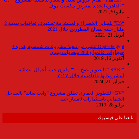
” القاهرة الجديد بمعرض نيكست موف
مايو 30, 2021
“ES” للمبانى الخضراء والمستدامة تستهدف تعاقدات بقيمة 2
مليار جنيه لصالح المطورين خلال 2021
أبريل 21, 2021
Olptechegypt تنتهي من تنفيذ مشروعات شمسية بقدرة 3
جيجاوات عالميا و 280 ميجاوات ببنبان
أكتوبر 16, 2019
” SAK ” للتطوير تضخ ٣٠٠ مليون جنيه أعمال انشائية
لمشروعاتها بالعاصمة خلال ٢٠٢٤
فبراير 21, 2024
“GV” للتطوير العقاري تطلق مشروع “وايت ساند” بالساحل
الشمالي باستثمارات 9مليار جنيه
يوليو 28, 2019
تابعنا على فيسبوك