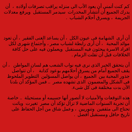
كم كنت أتمنى أن يعود الأب الى منزله يراقب تصرفات أولاده ، أن
يدرك الجميع أن أنتشار المخدرات سيدمر المستقبل ويرفع معدلات
الجريمة ، ويسرق أحلام الشباب .
أن أرى الشهامة فى عيون الكل ، أن يساعد الغنى الفقير ، أن تعود
موائد المحبة ، أن أرى رابطة لشباب مصر ، وأجتماع شهرى لكل
افراد الاسرة يبحثون فيه المستقبل ويعملون فيه على حل كافة
الخلافات قبل أن تفلت الزمام .
أن يتحقق الخبر الذى نرى فيه نواب الشعب هم لسان المواطن ، أن
يقف الجميع أمام من يسرق أحلامهم بوعود كذابة ، أن تتواصل
جذور المحبة بين الجميع ، أن يواصل المسؤلين التطوير الملحوظ
فى الشكل والمضمون الذى تشهده مصر .. فمن المؤكد أن بلدنا
الأن بدت مختلفة فى كل شىء.
هذه التوقعات والأمنيات لا أتصور أنها جسيمه أو مستحيلة .. خاصة
أن تجربة السنوات الماضية لا تزال تؤكد أن مصر تغيرت وباتت
تحتاج الى مثقفين وتنوريين ، وعمل شاق من أجل الحفاظ على
تاريخ حافل ومستقبل أفضل .