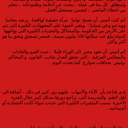
ولينطلق كل منا فى عمله ، يبحث عن أحلامة وطموحاته ، نتعلم
من أخطاء الماضى ، لنضمن مستقبل أفضل .
كم كنت أتمنى أن يصبح نوابنا مرآة حقيقية لواقعنا ، يرصد معانتنا
وويدعم وعي شبابنا ؛ ويلقى الضوء على المجهوادت الكبيرة التى تتم
على الأرض من الحكومة ،والمشاكل والتحديات الكبيرة التى نواجهها
كدولة يبلغ عدد سكانها 100 مليون نسمة ، فمصر تستحق وبحق ما هو
أكثر وأكثر.
كم أتمنى أن تعود مصر الى الوراء قليلا ، حيث القيم والعادات
والمجالس العرفية ، التى تحقق العدل بجانب القانون و المحاكم
،وليس بخناقات شوارع كما يحدث اليوم .
لدى قناعة بأن الآباء والأمهات عليهم دور كبير فى ذلك ، أضافة الى
أهل العلم والمدرسة التى تراجع دورها بشكل كبير خلال الفترة
الأخيرة بسبب المتغيرات الكثيرة التى حدثت سواء كانت أقتصادية أو
أجتماعية .
رحلة العودة الى الجذور و التطوير التى أتحدث عنها ليست