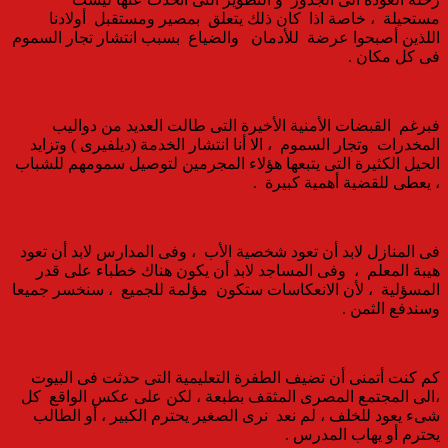
مستحيلة ، خاصة اذا كان ذلك يتعلق بمصير ومستقبل أولادنا
اللذين أصبحوا عرضة للأدمان والضياع بسبب انتشار تجار السموم
فى كل مكان .
فبرغم القبضات الأمنية الأخيرة التى طالت العديد من دواليب
المخدرات وتجار السموم ، الا أنا انتشار الخدمة (ديلفيرى ) وتزايد
الحيل الكثيرة التى يتبعها هؤلاء المجرمين لتوصيل سمومهم للشباب
، يعطى للقضية أهمية كبيرة .
فى المنازل لابد أن تعود شخصية الأب ، وفى المدارس لابد أن تعود
هيبة المعلم ، وفى المساجد لابد أن يكون هناك خطباء على قدر
المسؤلية ، لأن الانعكاسات ستكون مؤلمة للجميع ، سنخسر جميعا
وسندفع الثمن .
كم كنت أتمنى أن تضيف الطفرة التعليمية التى حدثت فى البيوت
،الى المجتمع المصرى المثقف بطبعة ، لكن على عكس الواقع كل
شىء يعود للخلف ، لم نعد نرى الصغير يحترم الكبير ، أو الطالب
يحترم أو يهاب المدرس .