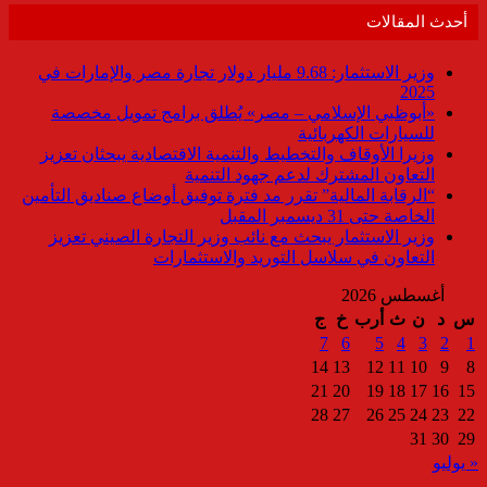
أحدث المقالات
وزير الاستثمار: 9.68 مليار دولار تجارة مصر والإمارات في
2025
«أبوظبي الإسلامي – مصر» يُطلق برامج تمويل مخصصة
للسيارات الكهربائية
وزيرا الأوقاف والتخطيط والتنمية الاقتصادية يبحثان تعزيز
التعاون المشترك لدعم جهود التنمية
“الرقابة المالية” تقرر مد فترة توفيق أوضاع صناديق التأمين
الخاصة حتى 31 ديسمبر المقبل
وزير الاستثمار يبحث مع نائب وزير التجارة الصيني تعزيز
التعاون في سلاسل التوريد والاستثمارات
أغسطس 2026
س
د
ن
ث
أرب
خ
ج
7
6
5
4
3
2
1
14
13
12
11
10
9
8
21
20
19
18
17
16
15
28
27
26
25
24
23
22
31
30
29
« يوليو