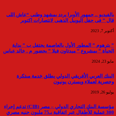
بالفيديو .. جمهور الأوبرا يردد بمشهد وطنى “عاش اللى
قال ” فى حفل اليوبيل الذهبى لانتصارات اكتوبر
أكتوبر 7, 2023
” بترهوم ” المطور الأول بالعاصمة يحتفل ب ” بداية
الحياة ” بمشروع ” ميدتاون فيلا ” بحضور م . خالد عباس
مايو 23, 2024
البنك العربي الأفريقي الدولي يطلق خدمة مبتكرة
وحصرية لعملاء ويسترن يونيون
يوليو 26, 2019
مؤسسة البنك التجاري الدولي – مصر (CIB) تدعم إجراء
300 عملية للأطفال عبر اتفاقية بـ75 مليون جنيه مصري