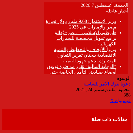
الوسوم
دعونا نترك الامر للساسة
محمود مقلد
ديسمبر 24, 2021
388
ڤايبر
طباعة
تيلقرام
واتساب
مشاركة
فيسبوك
‫X
عبر
البريد
مقالات ذات صلة