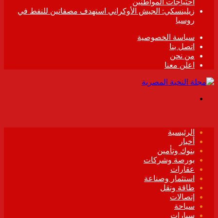
احتياجات المواطنين
زيلينسكي: الجيش الأوكراني استهدف مصفاتين للنفط في
روسيا
سياسة الخصوصية
اتصل بنا
من نحن
اعلن معنا
القائمة
الرئيسية
أخبار
بنوك وتأمين
بورصة وشركات
عقارات
استثمار وصناعة
طاقة ونقل
إتصالات
سياحة
سيارات