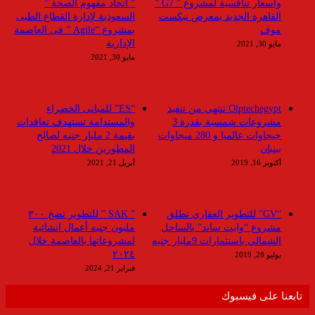
وأسعار تنافسية لمشروع ” G7 ”
” اتحاد مفهوم الصحة ”
القاهرة الجديد بمعرض نيكست
السعودية لإدارة القطاع الطبى
موف
بمشروع “Agile ” فى العاصمة
الإدارية
مايو 30, 2021
مايو 30, 2021
Olptechegypt تنتهي من تنفيذ
“ES” للمبانى الخضراء
مشروعات شمسية بقدرة 3
والمستدامة تستهدف تعاقدات
جيجاوات عالميا و 280 ميجاوات
بقيمة 2 مليار جنيه لصالح
ببنبان
المطورين خلال 2021
أكتوبر 16, 2019
أبريل 21, 2021
“GV” للتطوير العقاري تطلق
” SAK ” للتطوير تضخ ٣٠٠
مشروع “وايت ساند” بالساحل
مليون جنيه أعمال انشائية
الشمالي باستثمارات 9مليار جنيه
لمشروعاتها بالعاصمة خلال
٢٠٢٤
يوليو 28, 2019
فبراير 21, 2024
تابعنا على فيسبوك