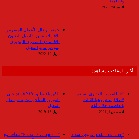
والعلمية
أكتوبر 20, 2025
جمعية رجال الأعمال المصريين
الأفارقة تعلن تفاصيل التعاون
الاقتصادي المصري النيجيري
بمؤتمر مايو المقبل
أبريل 12, 2022
أكثر المقالات مشاهدة
UC للتطوير العقارى تستعد
الكهرباء تطبق ١٧٪ فوائد على
لاطلاق مشروعها الثالث
الفواتير المتأخرة بداية من مايو
بالعاصمة خلال أيام
المقبل
أغسطس 1, 2021
أبريل 13, 2019
” marcon ” تقدم عروض سداد
“Radix Development” تتعاقد مع