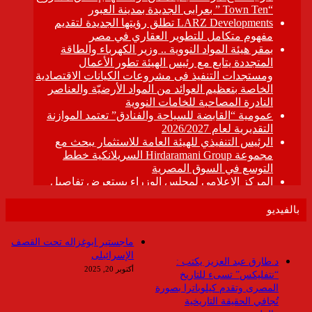
بالفيديو
ماجستير ابوغزاله تحت القصف
الإسرائيلى
د.طارق عبد العزيز يكتب :
أكتوبر 20, 2025
“نتفليكس” تسىء للتاريخ
المصرى وتقدم كيلوباترا بصورة
تُجافي الحقيقة التاريخية