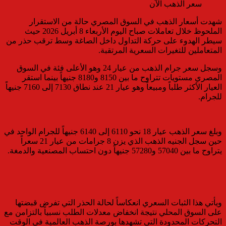
شهدت أسعار الذهب في السوق المصري حالة من الاستقرار
الملحوظ خلال تعاملات صباح اليوم الأربعاء 8 أبريل 2026 حيث
سيطر الهدوء على حركة التداول داخل الصاغة وسط ترقب حذر من
المتعاملين للتغيرات السعرية المرتقبة.
وسجل سعر جرام الذهب من عيار 24 وهو الأعلى فئة في السوق
المصري مستويات تتراوح ما بين 8150 و8180 جنيهاً بينما استقر
العيار الأكثر طلباً ومبيعاً وهو عيار 21 عند نطاق 7130 إلى 7160 جنيهاً
للجرام.
وبلغ سعر الذهب عيار 18 نحو 6110 إلى 6140 جنيهاً للجرام الواحد في
حين سجل الجنيه الذهب الذي يزن 8 جرامات من عيار 21 سعراً
يتراوح ما بين 57040 و57280 جنيهاً دون احتساب المصنعية والدمغة.
ويأتي هذا الثبات السعري انعكاساً لحالة الحذر التي تفرض قبضتها
على السوق المحلي نتيجة انخفاض معدلات الطلب نسبياً بالتزامن مع
التحركات المحدودة التي تشهدها بورصة الذهب العالمية في الوقت