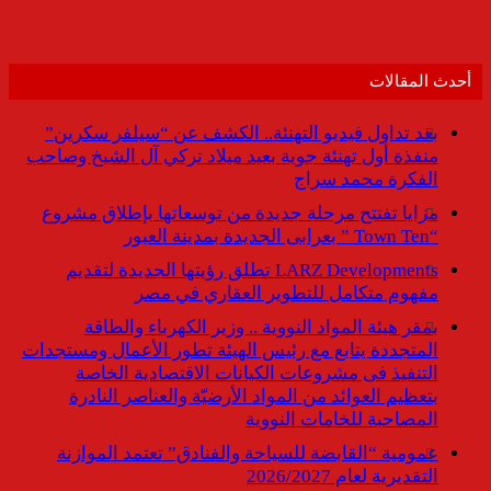
أحدث المقالات
بعد تداول فيديو التهنئة.. الكشف عن “سيلفر سكرين”
منفذة أول تهنئة جوية بعيد ميلاد تركي آل الشيخ وصاحب
الفكرة محمد سراج
مزايا تفتتح مرحلة جديدة من توسعاتها بإطلاق مشروع
“Town Ten ” بعرابى الجديدة بمدينة العبور
LARZ Developments تطلق رؤيتها الجديدة لتقديم
مفهوم متكامل للتطوير العقاري في مصر
بمقر هيئة المواد النووية .. وزير الكهرباء والطاقة
المتجددة يتابع مع رئيس الهيئة تطور الأعمال ومستجدات
التنفيذ فى مشروعات الكيانات الاقتصادية الخاصة
بتعظيم العوائد من المواد الأرضيّة والعناصر النادرة
المصاحبة للخامات النووية
عمومية “القابضة للسياحة والفنادق” تعتمد الموازنة
التقديرية لعام 2026/2027