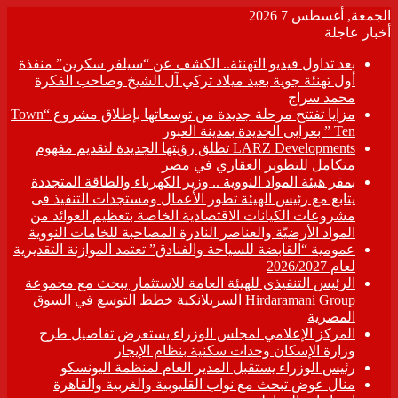
الجمعة, أغسطس 7 2026
أخبار عاجلة
بعد تداول فيديو التهنئة.. الكشف عن “سيلفر سكرين” منفذة
أول تهنئة جوية بعيد ميلاد تركي آل الشيخ وصاحب الفكرة
محمد سراج
مزايا تفتتح مرحلة جديدة من توسعاتها بإطلاق مشروع “Town
Ten ” بعرابى الجديدة بمدينة العبور
LARZ Developments تطلق رؤيتها الجديدة لتقديم مفهوم
متكامل للتطوير العقاري في مصر
بمقر هيئة المواد النووية .. وزير الكهرباء والطاقة المتجددة
يتابع مع رئيس الهيئة تطور الأعمال ومستجدات التنفيذ فى
مشروعات الكيانات الاقتصادية الخاصة بتعظيم العوائد من
المواد الأرضيّة والعناصر النادرة المصاحبة للخامات النووية
عمومية “القابضة للسياحة والفنادق” تعتمد الموازنة التقديرية
لعام 2026/2027
الرئيس التنفيذي للهيئة العامة للاستثمار يبحث مع مجموعة
Hirdaramani Group السريلانكية خطط التوسع في السوق
المصرية
المركز الإعلامي لمجلس الوزراء يستعرض تفاصيل طرح
وزارة الإسكان وحدات سكنية بنظام الإيجار
رئيس الوزراء يستقبل المدير العام لمنظمة اليونسكو
منال عوض تبحث مع نواب القليوبية والغربية والقاهرة