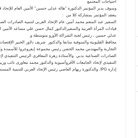
احتياجات المجتمع
وسوف يدير المؤتمر الدكتورة “هالة عدلى حسين” الأمين العام للإتحاد قي
ينعقد المؤتمر بمشاركة كلا من :
السفير عبد المنعم محمد أمين عام الإتحاد العربى لتنمية الصادرات الص
قيادات المرأة العربية والسفيرالدكتور كمال حسن علي مساعد الأمين الع
عدلي حسين ، رئيس لجنة الشراكة الأورو متوسطة و
محافظ القليوبية والمنوفية سابقا والدكتور شريف دلاور الخبير الإقتصا
التجارية والمهندس محمد الخشن رئيس مجموعة إيفروجروا للأسمدة والأس
الصادرات الصناعية بدبي والأستاذة زهرة المعافرى الرئيس التنفيذي ل
التنفيذي لإتحاد الجامعات الأفروآسيوية والدكتور محمد مغاورى نائب وز
إدارة IPG. والدكتورة ريهام العاصي رئيس الإتحاد العربي للتنمية المستدامة .