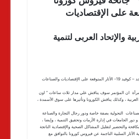
غدا “مؤتمر عن بعد “ WEBINAR ” جائحة فيروس كورونا
الأثار المتوقعة على الإقتصاديات
ية والإتحاد العربى لتنمية
ينعقد غدا “مؤتمر عن بعد “ WEBINAR ” ، جائحة فيروس كورونا المستجد – كوفيد 19- الأثار المتوقعة على الإقتصاديات والصناعات
المرأة ان المؤتمر سوف يناقش علي مدار ثلاث ساعات ” اون
العربية ، وكذلك يناقش الكورونا وتأثيرها على سوق الأسمدة ،
لصناعات التحولية بصفة خاصة ودور رجال التجارة والصناعة
و دور الجامعات في إدارة الأزمات وتحقيق التنمية ، وإيضا ،
افحة والتحضير لتقليل المشاكل الصحية والإقتصادية الناتجة
مواجهة الآثار السلبية الناجمة عن فيروس كورونا بالتوافق مع