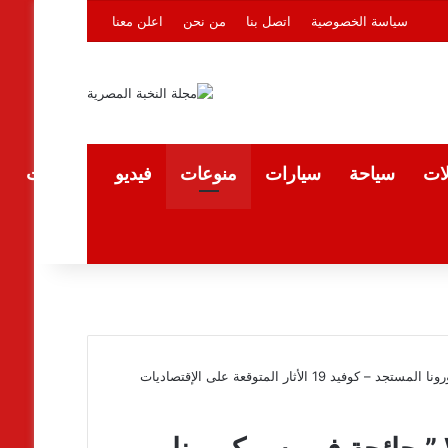
سياسة الخصوصية
اتصل بنا
من نحن
اعلن معنا
لات
سياحة
سيارات
منوعات
فيديو
المقالات
غدا “مؤتمر عن بعد “ WEBINAR ” جائحة فيروس كورونا المستجد – كوفيد 19 الأثار المتوقعة على الإقتصاديات