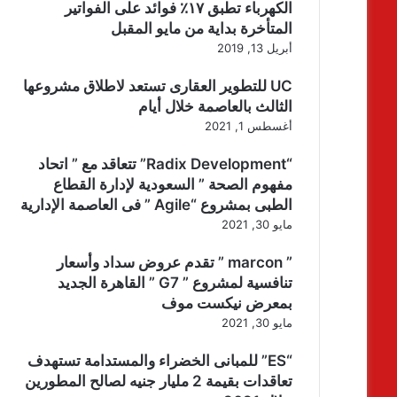
الكهرباء تطبق ١٧٪ فوائد على الفواتير
المتأخرة بداية من مايو المقبل
أبريل 13, 2019
UC للتطوير العقارى تستعد لاطلاق مشروعها
الثالث بالعاصمة خلال أيام
أغسطس 1, 2021
“Radix Development” تتعاقد مع ” اتحاد
مفهوم الصحة ” السعودية لإدارة القطاع
الطبى بمشروع “Agile ” فى العاصمة الإدارية
مايو 30, 2021
” marcon ” تقدم عروض سداد وأسعار
تنافسية لمشروع ” G7 ” القاهرة الجديد
بمعرض نيكست موف
مايو 30, 2021
“ES” للمبانى الخضراء والمستدامة تستهدف
تعاقدات بقيمة 2 مليار جنيه لصالح المطورين