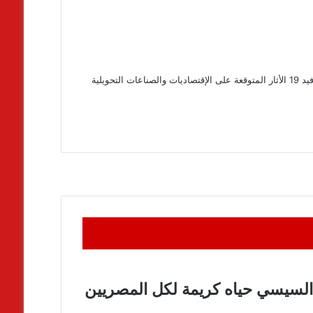
غدا "مؤتمر عن بعد “ WEBINAR " جائحة فيروس كورونا المستجد – كوفيد 19 الأثار المتوقعة على الإقتصاديات والصناعات التحويلية
 السيسي حياه كريمة لكل المصريين