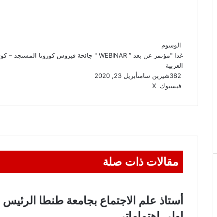
الوسوم
العربية
382
شيرين سامى
أبريل 23, 2020
ڤايبر
واتساب
تيلقرام
طباعة
مشاركة
فيسبوك
‫X
عبر
البريد
مقالات ذات صلة
أستاذ علم الاجتماع بجامعة طنطا الرئيس
اولي اهتماماتي