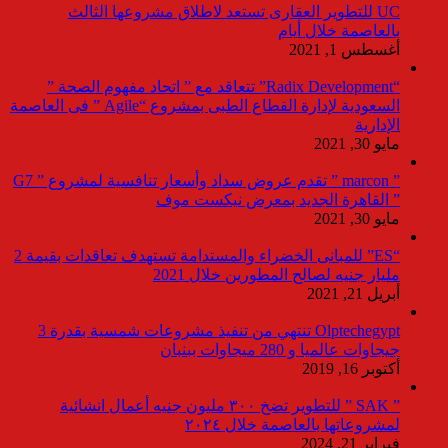
UC للتطوير العقارى تستعد لاطلاق مشروعها الثالث
بالعاصمة خلال أيام
أغسطس 1, 2021
“Radix Development” تتعاقد مع ” اتحاد مفهوم الصحة ”
السعودية لإدارة القطاع الطبى بمشروع “Agile ” فى العاصمة
الإدارية
مايو 30, 2021
” marcon ” تقدم عروض سداد وأسعار تنافسية لمشروع ” G7
” القاهرة الجديد بمعرض نيكست موف
مايو 30, 2021
“ES” للمبانى الخضراء والمستدامة تستهدف تعاقدات بقيمة 2
مليار جنيه لصالح المطورين خلال 2021
أبريل 21, 2021
Olptechegypt تنتهي من تنفيذ مشروعات شمسية بقدرة 3
جيجاوات عالميا و 280 ميجاوات ببنبان
أكتوبر 16, 2019
” SAK ” للتطوير تضخ ٣٠٠ مليون جنيه أعمال انشائية
لمشروعاتها بالعاصمة خلال ٢٠٢٤
فبراير 21, 2024