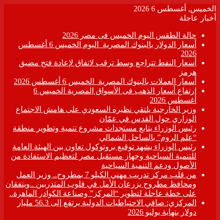
الخميس, أغسطس 6 2026
أخبار عاجلة
حالة الطقس اليوم الخميس فى مصر 2026
أسعار الدولار بالبنوك المصرية اليوم الخميس 6 أغسطس
2026
أسعار النفط تتراجع وسط ترقب لاتفاق لإعادة فتح مضيق
هرمز
أسعار العملات بالبنوك المصرية الخميس 6 أغسطس 2026
ارتفاع أسعار الذهب فى الأسواق المصرية الخميس 6
أغسطس 2026
وزير الخارجية يلتقي نظيره السعودي على هامش الاجتماع
الوزاري حول القدس في عمّان
رئيس الوزراء يتابع مستجدات مشروع تنمية وتطوير منطقة
“علم الروم” بالساحل الشمالي
رئيس الوزراء يشهد توقيع بروتوكول تعاون بين الهيئة العامة
للتنمية السياحية وجهاز مستقبل مصر لتعظيم الاستفادة من
الأصول ودعم التنمية السياحية
من قلب مركز تدريب مهني الكيلو 7 بمطروح.. وزير العمل
ومحافظ مطروح يزرعان الأمل في قلوب المتدربين ..ويتفقان
على خطة عاجلة لتطوير “المركز” وصناعة الكوادر الماهرة..
المركزي: صافي الاحتياطيات الدولية يرتفع إلى 56.3 مليار
دولار بنهاية يوليو 2026