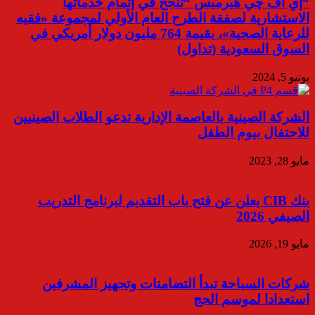
“إي اف چي هيرميس “تنجح في إتمام خدماتها
الاستشارية لصفقة الطرح العام الأولي لمجموعة «فقيه
للرعاية الصحية»، بقيمة 764 مليون دولار أمريكي في
السوق السعودية (تداول)
يونيو 5, 2024
الشركة الصينية بالعاصمة الإدارية تدعو الطلاب الصينيين
للاحتفال بيوم الطفل
مايو 28, 2023
بنك CIB يعلن عن فتح باب التقديم لبرنامج التدريب
الصيفي 2026
مايو 19, 2026
شركات السياحة تبدأ التضامنات وتجهيز المشرفين
استعدادا لموسم الحج