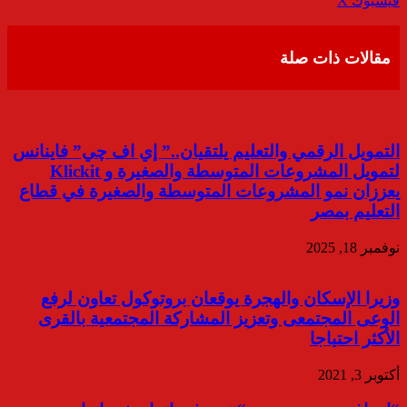
فيسبوك
‫X
عبر
البريد
مقالات ذات صلة
التمويل الرقمي والتعليم يلتقيان..” إي اف چي” فاينانس
لتمويل المشروعات المتوسطة والصغيرة و Klickit
يعززان نمو المشروعات المتوسطة والصغيرة في قطاع
التعليم بمصر
نوفمبر 18, 2025
وزيرا الإسكان والهجرة يوقعان بروتوكول تعاون لرفع
الوعى المجتمعى وتعزيز المشاركة المجتمعية بالقرى
الأكثر احتياجا
أكتوبر 3, 2021