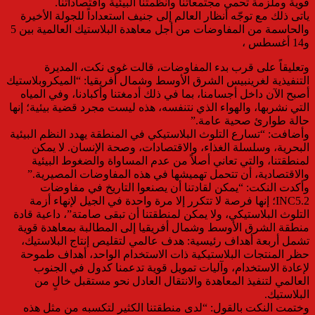
قوية وملزمة تحمي مجتمعاتنا وأنظمتنا البيئية واقتصاداتنا.
ياتى ذلك مع توجّه أنظار العالم إلى جنيف استعداداً للجولة الأخيرة
والحاسمة من المفاوضات من أجل معاهدة البلاستيك العالمية بين 5
و14 أغسطس ،
وتعليقاً على قرب بدء المفاوضات، قالت غوى نكت، المديرة
التنفيذية لغرينبيس الشرق الأوسط وشمال أفريقيا: “الميكروبلاستيك
أصبح الآن داخل أجسامنا، بما في ذلك أدمغتنا وأكبادنا، وفي المياه
التي نشربها، والهواء الذي نتنفسه، هذه ليست مجرد قضية بيئية؛ إنها
حالة طوارئ صحية عامة.”
وأضافت: “تسارع التلوث البلاستيكي في المنطقة يهدد النظم البيئية
البحرية، وسلسلة الغذاء، والاقتصادات، وصحة الإنسان. لا يمكن
لمنطقتنا، والتي تعاني أصلاً من عدم المساواة والضغوط البيئية
والاقتصادية، أن تتحمل تهميشها في هذه المفاوضات المصيرية.”
وأكدت النكت: “يمكن لقادتنا أن يصنعوا التاريخ في مفاوضات
INC5.2؛ إنها فرصة لا تتكرر إلا مرة واحدة في الجيل لإنهاء أزمة
التلوث البلاستيكي، ولا يمكن لمنطقتنا أن تبقى صامتة”، داعية قادة
منطقة الشرق الأوسط وشمال أفريقيا إلى المطالبة بمعاهدة قوية
تشمل أربعة أهداف رئيسية: هدف عالمي لتقليص إنتاج البلاستيك،
حظر المنتجات البلاستيكية ذات الاستخدام الواحد، أهداف طموحة
لإعادة الاستخدام، وآليات تمويل قوية تدعمنا كدول في الجنوب
العالمي لتنفيذ المعاهدة والانتقال العادل نحو مستقبل خالٍ من
البلاستيك.
وختمت النكت بالقول: “لدى منطقتنا الكثير لتكسبه من مثل هذه