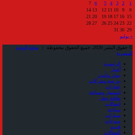
7
6
5
4
3
2
1
14
13
12
11
10
9
8
21
20
19
18
17
16
15
28
27
26
25
24
23
22
31
30
29
« يوليو
© حقوق النشر 2026، جميع الحقوق محفوظة |
مجلة النخبة
المصرية
الرئيسية
أخبار
بنوك وتأمين
بورصة وشركات
عقارات
استثمار وصناعة
طاقة ونقل
إتصالات
سياحة
سيارات
منوعات
فيديو
المقالات