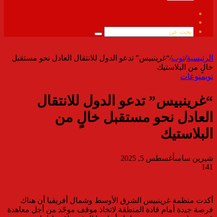
فيسبوك
ملخص
الموقع
بحث
RSS
عن
الرئيسية
/
توب
/
“غرينبيس” تدعو الدول للانتقال العادل نحو مستقبل
خالٍ من البلاستيك
توب
منوعات
“غرينبيس” تدعو الدول للانتقال
العادل نحو مستقبل خالٍ من
البلاستيك
شيرين سامى
أغسطس 5, 2025
141
أكدت منظمة غرينبيس الشرق الأوسط وشمال أفريقيا أن هناك
فرصة جيدة أمام قادة المنطقة لاتخاذ موقف موحّد من أجل معاهدة