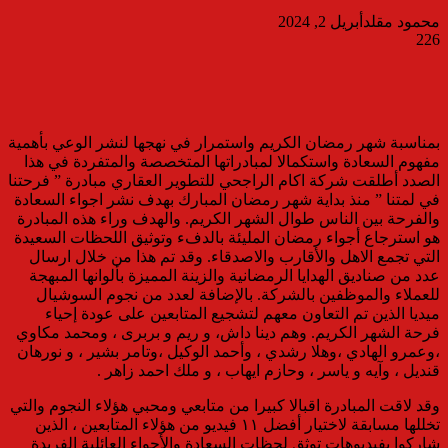
محمود مقلد
أبريل 2, 2024
226
بمناسبة شهر رمضان الكريم واستمرار في نهجها لنشر الوعي بأهمية
مفهوم السعادة واستكمالا لمبادراتها المتخصصة والمتفردة في هذا
الصدد أطلقت شركة اكام الراجحي للتطوير العقاري مبادرة ” فرحتنا
في لمتنا ” منذ بداية شهر رمضان المبارك بهدف نشر اجواء السعادة
والفرحة بين الناس طوال الشهر الكريم. والهدف وراء هذه المبادرة
هو استرجاع أجواء رمضان المليئة بالدفء وتوثيق اللحظات السعيدة
التي تجمع الاهل والأقارب والاصدقاء. وقد تم هذا من خلال ارسال
عدد من صناديق الهدايا الرمضانية والزينة المميزة بألوانها المبهجة
للعملاء والموظفين بالشركة. بالإضافة لعدد من نجوم السوشيال
ميديا الذين تم التعاون معهم لتشجيع المتابعين على عودة إحياء
فرحة الشهر الكريم. وهم دينا داش، و ريم و بربرى ، ومحمد مكاوي
،وعمرو الهادي ،وهلا رشدي ، وأحمد الوكيل ،وتامر بشير ، و نورهان
قنديل ، وآيه و ياسر ، وحازم ايهاب ، و ملك احمد زاهر .
وقد لاقت المبادرة اقبالا كبيرا من متابعي ومحبي هؤلاء النجوم والتي
تخللها مسابقة لاختيار أفضل ١١ فيديو من هؤلاء المتابعين ، الذين
شاركوا بفيديوهات توثق لحظات السعادة والأجواء العائلية الفريدة