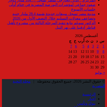
المركزي : الدين الخارجي لمصر يسجل 164.77 مليار دولار
صعود جماعي لمؤشرات البورصة المصرية في ختام أولى
جلسات الأسبوع
مدينة مصر تسجل مبيعات جديدة بقيمة 28.4 مليار جنيه
وتضاعف معدلات التسليم خلال النصف الأول من 2026
الدكتور سويلم يتابع تنفيذ المرحلة الثالثة من مشروع تأهيل
قناطر إدفينا على نهر النيل
أغسطس 2026
س
د
ن
ث
أرب
خ
ج
7
6
5
4
3
2
1
14
13
12
11
10
9
8
21
20
19
18
17
16
15
28
27
26
25
24
23
22
31
30
29
« يوليو
© حقوق النشر 2026، جميع الحقوق محفوظة |
مجلة النخبة
المصرية
الرئيسية
أخبار
بنوك وتأمين