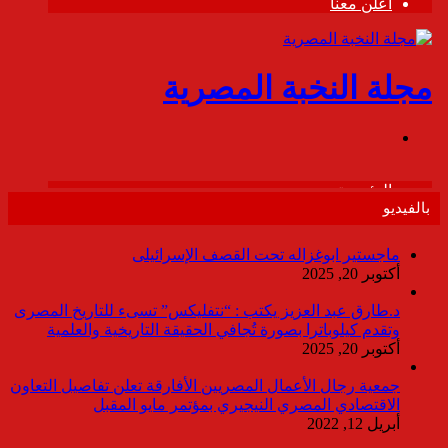
بالفيديو
ماجستير ابوغزاله تحت القصف الإسرائيلى
أكتوبر 20, 2025
د.طارق عبد العزيز يكتب : “نتفليكس” تسىء للتاريخ المصرى
وتقدم كيلوباترا بصورة تُجافي الحقيقة التاريخية والعلمية
أكتوبر 20, 2025
جمعية رجال الأعمال المصريين الأفارقة تعلن تفاصيل التعاون
الاقتصادي المصري النيجيري بمؤتمر مايو المقبل
أبريل 12, 2022