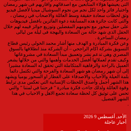
التى يعيشها هؤلاء المتابعين مع اصدقائهم واقاربهم فى شهر رمضان
واختيار فائز واحد لكل نجم من نجوم السوشيال ميديا لأفضل فيديو
وثق لحظات سعادة حقيقة وسط العائلة والاصحاب في رمضان ،
والتى كانت جائزة هذه المسابقة دعوة الفائزين بافضل فيديوهات
على حفل سحور مع نجومهم المفضلين وتوزيع جوائز قيمه لهم خلال
الحفل الذى شهد حالة من السعادة والبهجة فى ليلة من ليالى
رمضان الساحرة .
وعن فكرة المبادرة و الهدف منها أشار محمد الخولى رئيس قطاع
التسويق بشركة اكام الراجحي – أن الشركة منذ انطلاقها بالسوق
المصري وهى تدعم نشر وتعميق مبدأ السعادة في مشروعاتها
وكيف تقدم لعملائها أفضل الخدمات وأهمها والتي من خلالها يشعر
العميل بالراحة والرفاهية المتكاملة التي تحقق له السعادة مشيرا
إلى أن شهر رمضان هو شهر السعادة والفرحة والتي تكتمل دائما
بلمة العيلة والأحباب والاصدقاء على الفطار او السحور يوميا ويشهد
هذا الشهر أجمل وأصدق اللحظات الإنسانية التي تعكس مدى ترابط
وقوة العائلة ولذلك جاءت فكرة مبادرة ” فرحتنا في لمتنا ” والتي
تحس على توثيق كل لحظة سعادة تجمع الاهل و الاحباب في هذا
الشهر الفضيل.
.