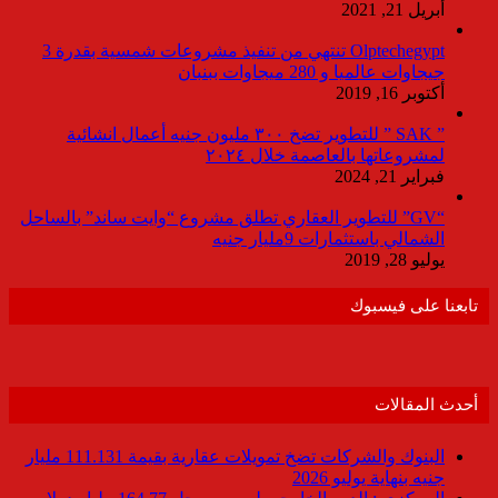
أبريل 21, 2021
Olptechegypt تنتهي من تنفيذ مشروعات شمسية بقدرة 3
جيجاوات عالميا و 280 ميجاوات ببنبان
أكتوبر 16, 2019
” SAK ” للتطوير تضخ ٣٠٠ مليون جنيه أعمال انشائية
لمشروعاتها بالعاصمة خلال ٢٠٢٤
فبراير 21, 2024
“GV” للتطوير العقاري تطلق مشروع “وايت ساند” بالساحل
الشمالي باستثمارات 9مليار جنيه
يوليو 28, 2019
تابعنا على فيسبوك
أحدث المقالات
البنوك والشركات تضخ تمويلات عقارية بقيمة 111.131 مليار
جنيه بنهاية يوليو 2026