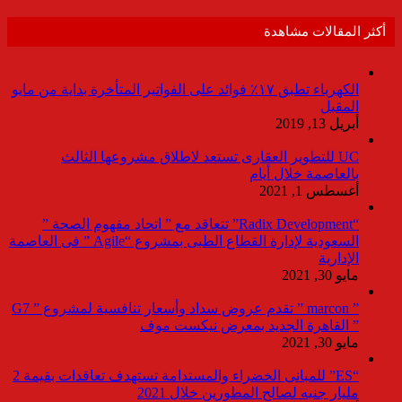
أكثر المقالات مشاهدة
الكهرباء تطبق ١٧٪ فوائد على الفواتير المتأخرة بداية من مايو
المقبل
أبريل 13, 2019
UC للتطوير العقارى تستعد لاطلاق مشروعها الثالث
بالعاصمة خلال أيام
أغسطس 1, 2021
“Radix Development” تتعاقد مع ” اتحاد مفهوم الصحة ”
السعودية لإدارة القطاع الطبى بمشروع “Agile ” فى العاصمة
الإدارية
مايو 30, 2021
” marcon ” تقدم عروض سداد وأسعار تنافسية لمشروع ” G7
” القاهرة الجديد بمعرض نيكست موف
مايو 30, 2021
“ES” للمبانى الخضراء والمستدامة تستهدف تعاقدات بقيمة 2
مليار جنيه لصالح المطورين خلال 2021