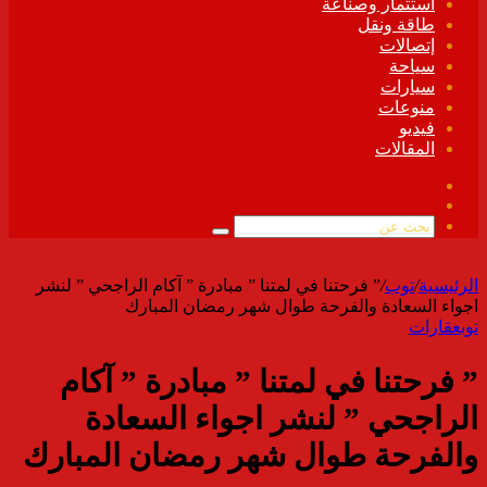
استثمار وصناعة
طاقة ونقل
إتصالات
سياحة
سيارات
منوعات
فيديو
المقالات
فيسبوك
ملخص
الموقع
بحث
RSS
عن
الرئيسية
/
توب
/
” فرحتنا في لمتنا ” مبادرة ” آكام الراجحي ” لنشر
اجواء السعادة والفرحة طوال شهر رمضان المبارك
توب
عقارات
” فرحتنا في لمتنا ” مبادرة ” آكام
الراجحي ” لنشر اجواء السعادة
والفرحة طوال شهر رمضان المبارك