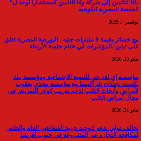
دلتا للتأمين إلى شركة وفا للتأمين كمستشارا أوحد ل”
القابضة المصرية الكويتيه
نوفمبر 4, 2025
مع خسائر بقيمة 8 مليارات جنيه.. البورصة المصرية تغلق
على تباين بالمؤشرات في ختام جلسة الأربعاء
مايو 13, 2026
مؤسسة إي اف چي للتنمية الاجتماعية ومؤسسة بنك
نكست تجددان شراكتهما مع مؤسسة مجدي يعقوب
لأمراض وأبحاث القلب لدعم تدريب كوادر التمريض في
مجال أمراض القلب
مايو 21, 2026
تحالف دولي يدعو لتوحيد جهود القطاعين العام والخاص
لمكافحة التجارة غير المشروعة في جنوب أفريقيا