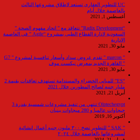
UC للتطوير العقارى تستعد لاطلاق مشروعها الثالث
بالعاصمة خلال أيام
أغسطس 1, 2021
“Radix Development” تتعاقد مع ” اتحاد مفهوم الصحة ”
السعودية لإدارة القطاع الطبى بمشروع “Agile ” فى العاصمة
الإدارية
مايو 30, 2021
” marcon ” تقدم عروض سداد وأسعار تنافسية لمشروع ” G7
” القاهرة الجديد بمعرض نيكست موف
مايو 30, 2021
“ES” للمبانى الخضراء والمستدامة تستهدف تعاقدات بقيمة 2
مليار جنيه لصالح المطورين خلال 2021
أبريل 21, 2021
Olptechegypt تنتهي من تنفيذ مشروعات شمسية بقدرة 3
جيجاوات عالميا و 280 ميجاوات ببنبان
أكتوبر 16, 2019
” SAK ” للتطوير تضخ ٣٠٠ مليون جنيه أعمال انشائية
لمشروعاتها بالعاصمة خلال ٢٠٢٤
فبراير 21, 2024