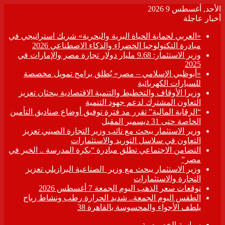
الأحد, أغسطس 9 2026
أخبار عاجلة
«العربي لحماية الحياة البرية والبحرية» شريك استراتيجي في
مبادرة التكنولوجيا الخضراء والذكاء الاصطناعي 2026
وزير الاستثمار: 9.68 مليار دولار تجارة مصر والإمارات في
2025
«أبوظبي الإسلامي – مصر» يُطلق برامج تمويل مخصصة
للسيارات الكهربائية
وزيرا الأوقاف والتخطيط والتنمية الاقتصادية يبحثان تعزيز
التعاون المشترك لدعم جهود التنمية
“الرقابة المالية” تقرر مد فترة توفيق أوضاع صناديق التأمين
الخاصة حتى 31 ديسمبر المقبل
وزير الاستثمار يبحث مع نائب وزير التجارة الصيني تعزيز
التعاون في سلاسل التوريد والاستثمارات
التضامن الاجتماعي تطلق مبادرة “بكرة المدرسة .. الخير في
مصر”
وزير الاستثمار يبحث مع وزير الصناعية البرازيلي تعزيز
التجارة والاستثمارات
توقعات سعر الذهب اليوم الجمعة 7 أغسطس 2026
الطقس اليوم الجمعة.. شديد الحرارة رطب ونشاط رياح
يلطف الأجواء والمحسوسة بالقاهرة 38
سياسة الخصوصية