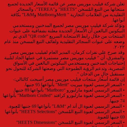
تعلن شركة فيليب موريس مصر عن قائمة الأسعار الجديدة لجميع
منتجاتها من التبغ المٌسخن “HEETS” و”TEREA”، والسجائر
التقليدية من العلامات التجارية ” MeritوMarlboro وL&M” بكافة
أنواعها.
وتؤكد شركة فيليب موريس مصر لجميع المدخنين ومستخدمي
النيكوتين البالغين أن الأسعار الجديدة معلنة بشفافية على عبوات
المنتجات من خلال رابط الاستجابة السريع “QR code” الذي تم
وضعه على عبوات السجائر التقليدية ولفائف التبغ المسخن منذ عام
٢۰٢٢.
وقد صرح علي نفزات كرمان، المدير العام لفيليب موريس مصر
والمشرق، أن ” فيليب موريس مصر مستمرة في عملها الجاد لتلبية
إحتياجات المدخنين ومستخدمي النيكوتين البالغين في الأسواق
المصرية، وتدعم الرؤية الطموحة التي وضعتها الشركة للتحول نحو
مستقبل خالٍ من الدخان “.
إن قائمة أسعار منتجات فيليب موريس مصر أصبحت كالتالي:-
• السعر الرسمي لعبوة ميريت “Merit” بأنواعها 95 جنيها.
• السعر الرسمي لعبوة مارلبورو “Marlboro” بأنواعها 89 جنيها.
• السعر الرسمي لعبوة مارلبورو كرافتد “Marlboro Crafted” بأنواعها
74 جنيها.
• السعر الرسمي لعبوة ال أند ام “L&M” بأنواعها 69 جنيها للعبوة.
• السعر الرسمي لعبوة التبغ المُسخن “HEETS Selections” بأنواعها
69 جنيها للعبوة.
• السعر الرسمي لعبوة التبغ المُسخن “HEETS Dimensions”