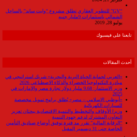
“GV” للتطوير العقاري تطلق مشروع “وايت ساند” بالساحل
الشمالي باستثمارات 9مليار جنيه
يوليو 28, 2019
تابعنا على فيسبوك
أحدث المقالات
«العربي لحماية الحياة البرية والبحرية» شريك استراتيجي في
مبادرة التكنولوجيا الخضراء والذكاء الاصطناعي 2026
وزير الاستثمار: 9.68 مليار دولار تجارة مصر والإمارات في
2025
«أبوظبي الإسلامي – مصر» يُطلق برامج تمويل مخصصة
للسيارات الكهربائية
وزيرا الأوقاف والتخطيط والتنمية الاقتصادية يبحثان تعزيز
التعاون المشترك لدعم جهود التنمية
“الرقابة المالية” تقرر مد فترة توفيق أوضاع صناديق التأمين
الخاصة حتى 31 ديسمبر المقبل