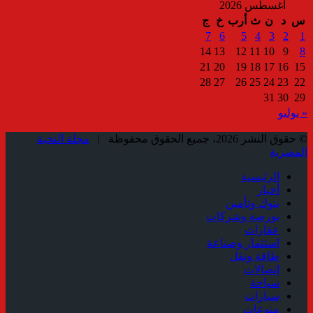
أغسطس 2026
س
د
ن
ث
أرب
خ
ج
7
6
5
4
3
2
1
14
13
12
11
10
9
8
21
20
19
18
17
16
15
28
27
26
25
24
23
22
31
30
29
« يوليو
© حقوق النشر 2026، جميع الحقوق محفوظة |
مجلة النخبة
المصرية
الرئيسية
أخبار
بنوك وتأمين
بورصة وشركات
عقارات
استثمار وصناعة
طاقة ونقل
إتصالات
سياحة
سيارات
منوعات