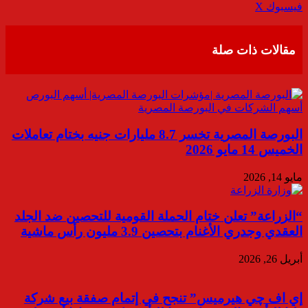
ڤايبر
طباعة
تيلقرام
واتساب
مشاركة
فيسبوك
‫X
عبر
البريد
مقالات ذات صلة
البورصة المصرية تخسر 8.7 مليارات جنيه بختام تعاملات
الخميس 14 مايو 2026
مايو 14, 2026
“الزراعة” تعلن ختام الحملة القومية للتحصين ضد الجلد
العقدي وجدري الأغنام بتحصين 3.9 مليون رأس ماشية
أبريل 26, 2026
إي اف چي هيرميس” تنجح في إتمام صفقة بيع شركة