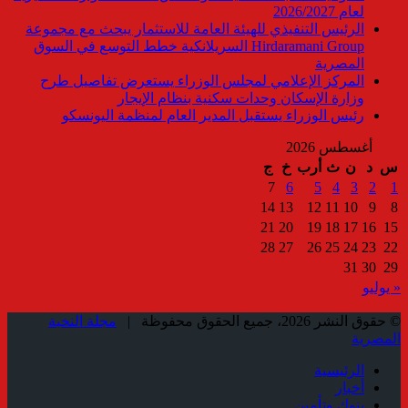
لعام 2026/2027
الرئيس التنفيذي للهيئة العامة للاستثمار يبحث مع مجموعة
Hirdaramani Group السريلانكية خطط التوسع في السوق
المصرية
المركز الإعلامي لمجلس الوزراء يستعرض تفاصيل طرح
وزارة الإسكان وحدات سكنية بنظام الإيجار
رئيس الوزراء يستقبل المدير العام لمنظمة اليونسكو
أغسطس 2026
س
د
ن
ث
أرب
خ
ج
7
6
5
4
3
2
1
14
13
12
11
10
9
8
21
20
19
18
17
16
15
28
27
26
25
24
23
22
31
30
29
« يوليو
© حقوق النشر 2026، جميع الحقوق محفوظة |
مجلة النخبة
المصرية
الرئيسية
أخبار
بنوك وتأمين