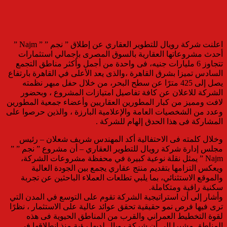
اعلنت شركة رويال للتطوير العقاري عن إطلاق ” نجم ” ” Najm ”
أحدث مشروعاتها العقارية بالسوق المصرى بإجمالي استثمارات
تتجاوز 6 مليارات جنيه، فى واحدة من أجمل وأكثر مناطق التجمع
السادس تميزا بشرق القاهرة ،والذى يعد الأعلى في القاهرة بارتفاع
يصل إلى 425 مترًا عن سطح البحر، من خلال حفل مبهر نظمته
الشركة للاعلان عن كافة تفاصيل امتيازات المشروع ، وبحضور
لافت ومميز من كبار المطورين العقاريين وأعضاء جمعية المطورين
وعدد من الشخصيات العامة والإعلامية البارزة ، والذين حرصوا على
المشاركة فى هذا الحدق إلهام للشركة .
وخلال كلمته فى الاحتفالية أكد المهندس شريف شعلان – رئيس
مجلس إدارة شركة رويال للتطوير العقاري – أن مشروع ” نجم ” ”
Najm ” يمثل نقلة نوعية كبيرة في محفظة مشروعات الشركة،
ويعكس التزامها بتقديم منتج عقاري يجمع بين الجودة العالية
والموقع الاستثنائي، بما يلبي تطلعات العملاء الباحثين عن تجربة
سكنية راقية ومتكاملة.
وأشار إلى أن استراتيجية الشركة تقوم على التوسع في المدن التي
ترى فيها فرص نمو حقيقية تحقق عوائد عالية على الاستثمار ، نظرًا
لقوة التخطيط العمراني والقرب من المناطق الحيوية فى هذه
المناطق مشيرا إلى أن شركة رويال لديها رؤية منذ انطلاقها فى