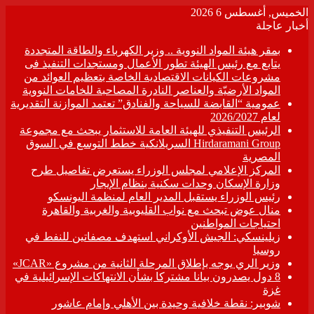
الخميس, أغسطس 6 2026
أخبار عاجلة
بمقر هيئة المواد النووية .. وزير الكهرباء والطاقة المتجددة
يتابع مع رئيس الهيئة تطور الأعمال ومستجدات التنفيذ فى
مشروعات الكيانات الاقتصادية الخاصة بتعظيم العوائد من
المواد الأرضيّة والعناصر النادرة المصاحبة للخامات النووية
عمومية “القابضة للسياحة والفنادق” تعتمد الموازنة التقديرية
لعام 2026/2027
الرئيس التنفيذي للهيئة العامة للاستثمار يبحث مع مجموعة
Hirdaramani Group السريلانكية خطط التوسع في السوق
المصرية
المركز الإعلامي لمجلس الوزراء يستعرض تفاصيل طرح
وزارة الإسكان وحدات سكنية بنظام الإيجار
رئيس الوزراء يستقبل المدير العام لمنظمة اليونسكو
منال عوض تبحث مع نواب القليوبية والغربية والقاهرة
احتياجات المواطنين
زيلينسكي: الجيش الأوكراني استهدف مصفاتين للنفط في
روسيا
وزير الري يوجه بإطلاق المرحلة الثانية من مشروع «JCAR»
8 دول يصدرون بيانا مشتركا بشأن الانتهاكات الإسرائيلية في
غزة
شوبير: نقطة خلافية وحيدة بين الأهلي وإمام عاشور