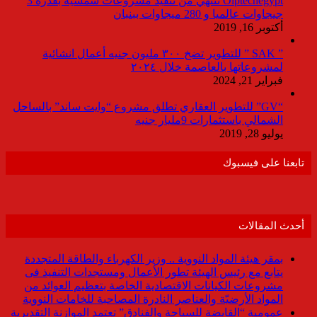
Olptechegypt تنتهي من تنفيذ مشروعات شمسية بقدرة 3
جيجاوات عالميا و 280 ميجاوات ببنبان
أكتوبر 16, 2019
” SAK ” للتطوير تضخ ٣٠٠ مليون جنيه أعمال انشائية
لمشروعاتها بالعاصمة خلال ٢٠٢٤
فبراير 21, 2024
“GV” للتطوير العقاري تطلق مشروع “وايت ساند” بالساحل
الشمالي باستثمارات 9مليار جنيه
يوليو 28, 2019
تابعنا على فيسبوك
أحدث المقالات
بمقر هيئة المواد النووية .. وزير الكهرباء والطاقة المتجددة
يتابع مع رئيس الهيئة تطور الأعمال ومستجدات التنفيذ فى
مشروعات الكيانات الاقتصادية الخاصة بتعظيم العوائد من
المواد الأرضيّة والعناصر النادرة المصاحبة للخامات النووية
عمومية “القابضة للسياحة والفنادق” تعتمد الموازنة التقديرية