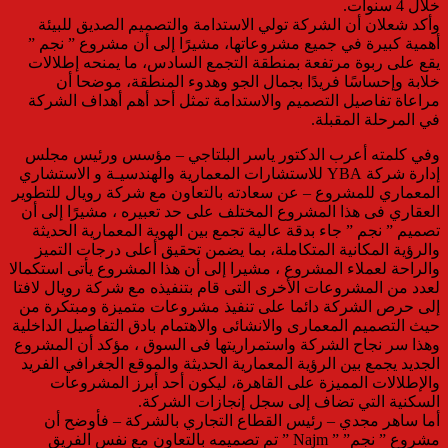
خلال 4 سنوات.
وأكد شعلان أن الشركة تولي الاستدامة والتصميم الصديق للبيئة
أهمية كبيرة في جميع مشروعاتها، مشيرًا إلى أن مشروع ” نجم ”
يقع على ربوة مرتفعة بمنطقة التجمع السادس، ما يمنحه إطلالات
خلابة وإحساسًا فريدًا بجمال الجو وهدوء المنطقة، موضحا أن
مراعاة تفاصيل التصميم والاستدامة تمثل أحد أهم أهداف الشركة
في المرحلة المقبلة.
وفي كلمته أعرب الدكتور ياسر البلتاجي – مؤسس ورئيس مجلس
إدارة شركة YBA للاستشارات المعمارية والهندسيـة و الاستشاري
المعماري للمشروع – عن سعادته بالتعاون مع شركة رويال للتطوير
العقاري فى هذا المشروع المختلف على حد تعبيره ، مشيرًا إلى أن
تصميم ” نجم ” جاء بدقة عالية تجمع بين الهوية المعمارية الحديثة
والرؤية المكانية المتكاملة، بما يضمن تحقيق أعلى درجات التميز
والراحة لعملاء المشروع ، مشيرا إلى أن هذا المشروع يأتى استكمالا
لعدد من المشروعات الأخرى التى قام بتنفيذه مع شركة رويال لافتا
إلى حرص الشركة دائما على تنفيذ مشروعات متميزة ومبتكرة من
حيث التصميم المعمارى والانشائى والاهتمام بادق التفاصيل الداخلية
وهذا سر نجاح الشركة واستمراريتها فى السوق ، مؤكد أن المشروع
الجديد يجمع بين الرؤية المعمارية الحديثة والموقع الجغرافي الفريد
والإطلالات المميزة على القاهرة، ليكون أحد أبرز المشروعات
السكنية التي تضاف إلى سجل إنجازات الشركة.
أما ساهر مجدي – رئيس القطاع التجاري بالشركة – فأوضح أن
مشروع ” نجم” ” Najm ” تم تصميمه بالتعاون مع نفس الفريق