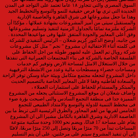
السوق المصرى والتى تتجاوز ١٨ عاما تعتمد على التواجد فى المدن
الجديدة التى ترى بها فرص حقيقية للنمو والتوسع والتخطيط الجيد
وهذا ما جعل مشروعاتها فى شرق القاهرة والعاصمة الإدارية
والمستقبل سيتى من أميز المشروعات بشهادة عملائها ، مؤكدًا أن
الشركة ملتزمة تمامًا بالجداول الزمنية لتنفيذ وتسليم مشروعاتها
وفق أعلى المعايير والجودة المتفق عليها وفى مواعيدها المحددة .
من جانبه، أوضح الدكتور كريم شعلان – الرئيس التنفيذي للشركة
فى كلمته أثناء الاحتفالية أن مشروع ” نجم ” مثل كل مشروعات
شركة رويال تم العمل عليه لشهور طويلة من اجل الحفاظ على
الفلسفة الخاصة بالشركة فى بناء المجتمعات العمرانية التى تنفذها
من خلال الاستغلال الامثل لمساحة الارض وتوفير كم خدمات
ومساحات خضراء ومسطحات مالية وعدد من الانشطة الترفيهية
داخل المشروع لتجعله مجتمع متكامل وبيئة حياة وسكن توفر الراحة
والسعادة لقاطنيه وفقا لاعلى المعايير الخاصة بالتصميم الحديث
والمبتكر والمستدام للحفاظ على استثمارات العملاء ،
واضاف شعلان ان موقع المشروع الاستثنائى يجعله من المشروع
المميزة جدا فى منطقة التجمع السادس والتى اصبحت بؤرة ضوء
فى مخطط التنمية للدولة والتوسع والامتداد الطبيعى للتجمع
الخامس لقربها من اهم المحاور والطرق الرئيسية التى تربط ما بين
العاصمة الادارية وشرق القاهرة بالكامل مشيرا الى ان المشروع
يقام على مساحة 17 فدانًا، ويضم نحو 1000 وحدة سكنية متنوعة
المساحات تبدأ من 70 مترًا مربعًا وتصل إلى 250 مترًا مربعًا، لافتًا
إلى أن تنفيذ المشروع سيتم على مرحلتين، على أن يتم التسليم