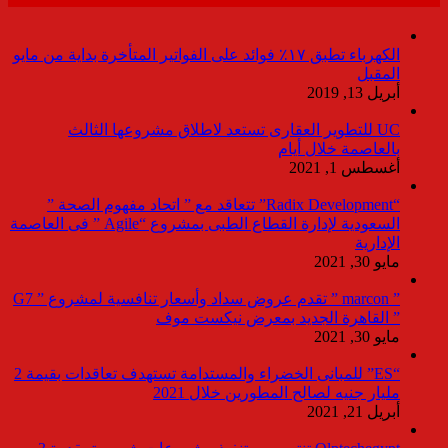
الكهرباء تطبق ١٧٪ فوائد على الفواتير المتأخرة بداية من مايو
المقبل
أبريل 13, 2019
UC للتطوير العقارى تستعد لاطلاق مشروعها الثالث
بالعاصمة خلال أيام
أغسطس 1, 2021
“Radix Development” تتعاقد مع ” اتحاد مفهوم الصحة ”
السعودية لإدارة القطاع الطبى بمشروع “Agile ” فى العاصمة
الإدارية
مايو 30, 2021
” marcon ” تقدم عروض سداد وأسعار تنافسية لمشروع ” G7
” القاهرة الجديد بمعرض نيكست موف
مايو 30, 2021
“ES” للمبانى الخضراء والمستدامة تستهدف تعاقدات بقيمة 2
مليار جنيه لصالح المطورين خلال 2021
أبريل 21, 2021