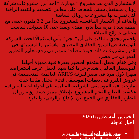
الاستشاري الذي نفذ مشروع ” مونارك ” أحد أبرز مشروعات شركة
رويال بمستقبل سيتى للحفاظ على معايير التصميم والتنفيذ الراقية
التي تميزت بها مشروعات رويال السابقة.
وأضاف أن الأسعار التنافسية للمشروع تبدأ من 3.2 مليون جنيه، مع
أنظمة سداد مرنة تبدأ بدون مقدم وتمتد حتى 10 سنوات، لتناسب
مختلف شرائح العملاء.
واختتم مجدي بالتأكيد على أن ” نجم ” يأتي استكمالًا لخطة الشركة
التوسعية في السوق العقاري المصري، واستمرارا لمسيرتها في
تقديم مشروعات ذات قيمة مضافة تسهم في رفع معايير التطوير
العمراني في مصر.
وفي ختام الحفل، استمتع الحضور بفقرة فنية مميزة أحياها
الموسيقار العالمي هشام خرما كما شهد الحفل عرضا استعراضيا
مبهرا لاول مرة فى مصر لفرقة ARIUS العالمية المتخصصة فى
عروض الليزرعلى نغمات الموسيقى فجاء الحفل مثاليا حيث
تمازجت فيه الموسيقى الشرقية بالعالمية، في أجواء احتفالية راقية
عكست الطابع الفخم للمشروع، بإطلاق مميز جسد رؤية رويال
للتطوير العقاري في الجمع بين الإبداع، والرقي، والتفرد.