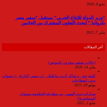
مايو 8, 2026
“وزير الدولة للإنتاج الحربي” يستقبل “سفير مصر
بكرواتيا ” لبحث التعاون المشترك بين الجانبين
يناير 7, 2023
أخر المقالات
(حالات ضعف مخزون التبويض)
يناير 14, 2020
كلمة حق : د.شاكر أديت ماعليك .. لن ينسى التاريخ ١٠ سنوات
بدون انقطاعات
يوليو 29, 2023
سيارات ذوى الهمم.. بين مطرقة الحكومة وسندان
السماسرة!!
مايو 2, 2021