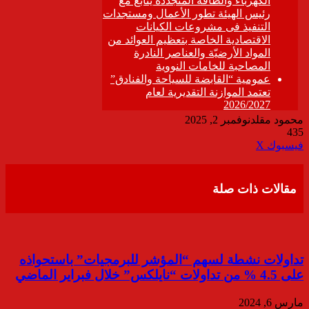
محمود مقلد
نوفمبر 2, 2025
435
ڤايبر
طباعة
تيلقرام
واتساب
مشاركة
فيسبوك
‫X
عبر
البريد
مقالات ذات صلة
تداولات نشطة لسهم “المؤشر للبرمجيات” باستحواذه
على 4.5 % من تداولات “نايلكس” خلال فبراير الماضي
مارس 6, 2024