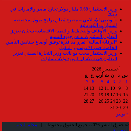
وزير الاستثمار: 9.68 مليار دولار تجارة مصر والإمارات في
2025
«أبوظبي الإسلامي – مصر» يُطلق برامج تمويل مخصصة
للسيارات الكهربائية
وزيرا الأوقاف والتخطيط والتنمية الاقتصادية يبحثان تعزيز
التعاون المشترك لدعم جهود التنمية
“الرقابة المالية” تقرر مد فترة توفيق أوضاع صناديق التأمين
الخاصة حتى 31 ديسمبر المقبل
وزير الاستثمار يبحث مع نائب وزير التجارة الصيني تعزيز
التعاون في سلاسل التوريد والاستثمارات
أغسطس 2026
س
د
ن
ث
أرب
خ
ج
7
6
5
4
3
2
1
14
13
12
11
10
9
8
21
20
19
18
17
16
15
28
27
26
25
24
23
22
31
30
29
« يوليو
© حقوق النشر 2026، جميع الحقوق محفوظة |
مجلة النخبة
المصرية