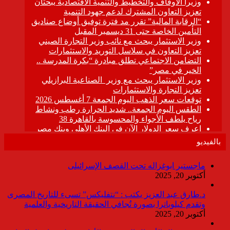
بالفيديو
ماجستير ابوغزاله تحت القصف الإسرائيلى
أكتوبر 20, 2025
د.طارق عبد العزيز يكتب : “نتفليكس” تسىء للتاريخ المصرى
وتقدم كيلوباترا بصورة تُجافي الحقيقة التاريخية والعلمية
أكتوبر 20, 2025