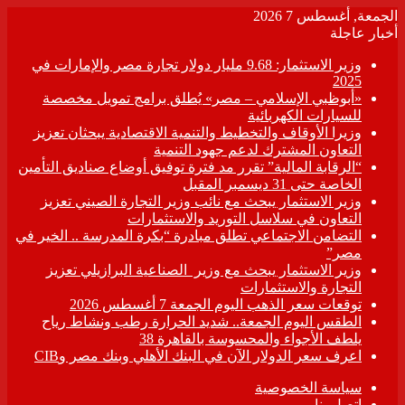
الجمعة, أغسطس 7 2026
أخبار عاجلة
وزير الاستثمار: 9.68 مليار دولار تجارة مصر والإمارات في
2025
«أبوظبي الإسلامي – مصر» يُطلق برامج تمويل مخصصة
للسيارات الكهربائية
وزيرا الأوقاف والتخطيط والتنمية الاقتصادية يبحثان تعزيز
التعاون المشترك لدعم جهود التنمية
“الرقابة المالية” تقرر مد فترة توفيق أوضاع صناديق التأمين
الخاصة حتى 31 ديسمبر المقبل
وزير الاستثمار يبحث مع نائب وزير التجارة الصيني تعزيز
التعاون في سلاسل التوريد والاستثمارات
التضامن الاجتماعي تطلق مبادرة “بكرة المدرسة .. الخير في
مصر”
وزير الاستثمار يبحث مع وزير الصناعية البرازيلي تعزيز
التجارة والاستثمارات
توقعات سعر الذهب اليوم الجمعة 7 أغسطس 2026
الطقس اليوم الجمعة.. شديد الحرارة رطب ونشاط رياح
يلطف الأجواء والمحسوسة بالقاهرة 38
اعرف سعر الدولار الآن في البنك الأهلي وبنك مصر وCIB
سياسة الخصوصية
اتصل بنا