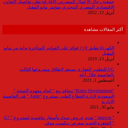
جمعية رجال الأعمال المصريين الأفارقة تعلن تفاصيل التعاون
الاقتصادي المصري النيجيري بمؤتمر مايو المقبل
أبريل 12, 2022
أكثر المقالات مشاهدة
الكهرباء تطبق ١٧٪ فوائد على الفواتير المتأخرة بداية من مايو
المقبل
أبريل 13, 2019
UC للتطوير العقارى تستعد لاطلاق مشروعها الثالث
بالعاصمة خلال أيام
أغسطس 1, 2021
“Radix Development” تتعاقد مع ” اتحاد مفهوم الصحة ”
السعودية لإدارة القطاع الطبى بمشروع “Agile ” فى العاصمة
الإدارية
مايو 30, 2021
” marcon ” تقدم عروض سداد وأسعار تنافسية لمشروع ” G7
” القاهرة الجديد بمعرض نيكست موف