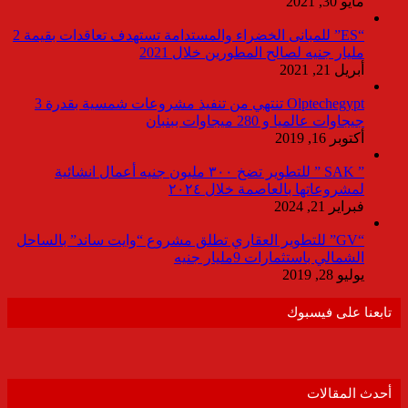
مايو 30, 2021
“ES” للمبانى الخضراء والمستدامة تستهدف تعاقدات بقيمة 2
مليار جنيه لصالح المطورين خلال 2021
أبريل 21, 2021
Olptechegypt تنتهي من تنفيذ مشروعات شمسية بقدرة 3
جيجاوات عالميا و 280 ميجاوات ببنبان
أكتوبر 16, 2019
” SAK ” للتطوير تضخ ٣٠٠ مليون جنيه أعمال انشائية
لمشروعاتها بالعاصمة خلال ٢٠٢٤
فبراير 21, 2024
“GV” للتطوير العقاري تطلق مشروع “وايت ساند” بالساحل
الشمالي باستثمارات 9مليار جنيه
يوليو 28, 2019
تابعنا على فيسبوك
أحدث المقالات