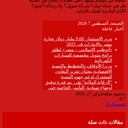
خاصة في موسم يشهد أعلى معدلات إنفاق في السنة.
هل هي حملة لبنك؟ شركة تمويل؟ ولا رسالة أعمق؟
الأيام القادمة كفيلة بالإجابة.
محمود مقلد
فبراير 17, 2026
427
ڤايبر
طباعة
تيلقرام
واتساب
مشاركة
فيسبوك
‫X
عبر
البريد
مقالات ذات صلة