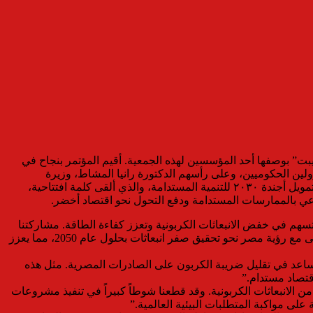
يبت” بوصفها أحد المؤسسين لهذه الجمعية. أقيم المؤتمر بنجاح في
ين الحكوميين، وعلى رأسهم الدكتورة رانيا المشاط، وزيرة
التخطيط والتنمية الاقتصادية والتعاون الدولي، التي شاركت في جلسة نقاشية، والدكتور محمود محي الدين، المبعوث الخاص للأمم المتحدة لتمويل أجندة ٢٠٣٠ للتنمية المستدامة، والذي ألقى كلمة افتتاحية،
وعي بالممارسات المستدامة ودفع التحول نحو اقتصاد أخضر.
سهم في خفض الانبعاثات الكربونية وتعزز كفاءة الطاقة. مشاركتنا
في هذا المؤتمر تأتي من إيماننا بأن الشركات تتحمل مسؤولية كبرى في التصدي للتحديات البيئية والمناخية، ونسعى دائمًا لتطوير حلول تتماشى مع رؤية مصر نحو تحقيق صفر انبعاثات بحلول عام 2050، مما يعزز
تساعد في تقليل ضريبة الكربون على الصادرات المصرية. مثل هذه
قتصاد مستدام.”
 الانبعاثات الكربونية. وقد قطعنا شوطاً كبيراً في تنفيذ مشروعات
ى مواكبة المتطلبات البيئية العالمية.”