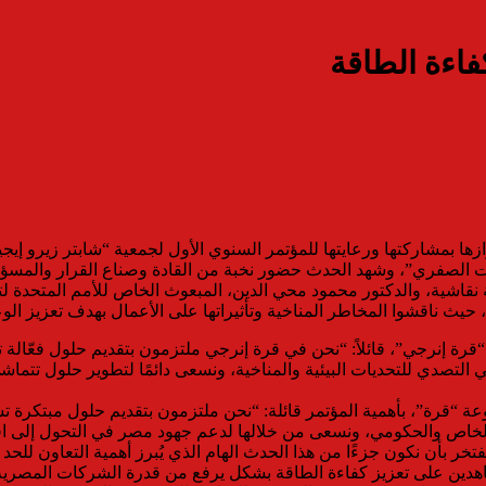
فاءة الطاقة
ا بمشاركتها ورعايتها للمؤتمر السنوي الأول لجمعية “شابتر زيرو إيج
 الصفري”، وشهد الحدث حضور نخبة من القادة وصناع القرار والمسؤول
حيث ناقشوا المخاطر المناخية وتأثيراتها على الأعمال بهدف تعزيز ال
ة إنرجي”، قائلاً: “نحن في قرة إنرجي ملتزمون بتقديم حلول فعّالة ت
ة “قرة”، بأهمية المؤتمر قائلة: “نحن ملتزمون بتقديم حلول مبتكرة 
ع الخاص والحكومي، ونسعى من خلالها لدعم جهود مصر في التحول إلى ا
بأن نكون جزءًا من هذا الحدث الهام الذي يُبرز أهمية التعاون للحد من
هدين على تعزيز كفاءة الطاقة بشكل يرفع من قدرة الشركات المصرية عل