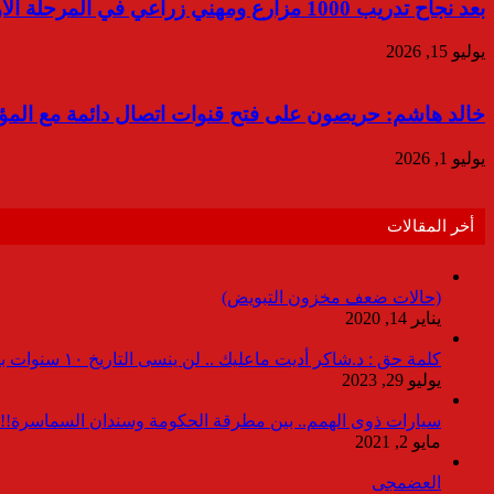
بعد نجاح تدريب 1000 مزارع ومهني زراعي في المرحلة الأولي “نستله مصر” “وإنجازات” يعلنان إطلاق المرحلة الثانية من برنامج ازرعهاSmart
يوليو 15, 2026
خالد هاشم: حريصون على فتح قنوات اتصال دائمة مع المؤسس
يوليو 1, 2026
أخر المقالات
(حالات ضعف مخزون التبويض)
يناير 14, 2020
كلمة حق : د.شاكر أديت ماعليك .. لن ينسى التاريخ ١٠ سنوات بدون انقطاعات
يوليو 29, 2023
سيارات ذوى الهمم.. بين مطرقة الحكومة وسندان السماسرة!!
مايو 2, 2021
العضمجى