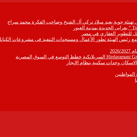
ل تهنئة جوية بعيد ميلاد تركي آل الشيخ وصاحب الفكرة محمد سراج
ابع مع رئيس الهيئة تطور الأعمال ومستجدات التنفيذ فى مشروعات الكيانا
202
إسكان وحدات سكنية بنظام الإيجار
 المواطنين