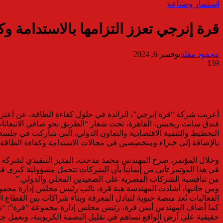
استثمار وصناعة
قرة إنرجي تعزز التزامها بالاستدامة وك
محمود مقلد
نوفمبر 6, 2024
159
أعربت شركة “قرة إنرجي”، الرائدة في حلول كفاءة الطاقة، عن اعتزازه
فندق سانت ريجيس، القاهرة، تحت شعار “الطريق نحو صافي الانبعاثات
بالإضافة إلى خبراء ومتخصصين في مجالات الاستدامة وكفاءة الطاقة، 
وخلال المؤتمر، صرح المهندس محمد مدحت، المدير التنفيذي لشركة “قر
من تنافسية الشركات المصرية على الصعيدين المحلي والدولي.”
ومن جانبها، أشادت المهندسة هبة قرة، نائب رئيس مجلس إدارة مجموع
الفعاليات تُعد منصة حيوية لتبادل المعرفة وبناء شراكات بين القطا
كما أضاف المهندس أيمن قرة، رئيس مجلس إدارة مجموعة “قرة”: “نفتخر 
حقيقية على أرض الواقع تساهم في تقليل البصمة الكربونية، ونعمل جا