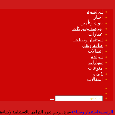
الرئيسية
أخبار
بنوك وتأمين
بورصة وشركات
عقارات
استثمار وصناعة
طاقة ونقل
إتصالات
سياحة
سيارات
منوعات
فيديو
المقالات
فيسبوك
ملخص
الموقع
بحث
RSS
عن
الرئيسية
/
استثمار وصناعة
/
قرة إنرجي تعزز التزامها بالاستدامة وكفاءة