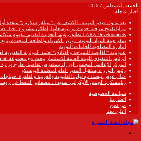
الجمعة, أغسطس 7 2026
أخبار عاجلة
بعد تداول فيديو التهنئة.. الكشف عن “سيلفر سكرين” منفذة أو
مزايا تفتتح مرحلة جديدة من توسعاتها بإطلاق مشروع “Town Ten ” بعرابى الجديدة بمدينة العبور
LARZ Developments تطلق رؤيتها الجديدة لتقديم مفهوم متكامل للتطوير العقاري في مصر
بمقر هيئة المواد النووية .. وزير الكهرباء والطاقة المتجددة يت
النادرة المصاحبة للخامات النووية
عمومية “القابضة للسياحة والفنادق” تعتمد الموازنة التقديرية لعام 6/2027
الرئيس التنفيذي للهيئة العامة للاستثمار يبحث مع مجموعة Hirdaramani Group السريلانكية خطط التوسع في السوق المصرية
المركز الإعلامي لمجلس الوزراء يستعرض تفاصيل طرح وزارة ال
رئيس الوزراء يستقبل المدير العام لمنظمة اليونسكو
منال عوض تبحث مع نواب القليوبية والغربية والقاهرة احتياجات
زيلينسكي: الجيش الأوكراني استهدف مصفاتين للنفط في روسيا
سياسة الخصوصية
اتصل بنا
من نحن
اعلن معنا
القائمة