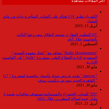
أكثر المقالات مشاهدة
الكهرباء تطبق ١٧٪ فوائد على الفواتير المتأخرة بداية من مايو
المقبل
أبريل 13, 2019
UC للتطوير العقارى تستعد لاطلاق مشروعها الثالث
بالعاصمة خلال أيام
أغسطس 1, 2021
“Radix Development” تتعاقد مع ” اتحاد مفهوم الصحة ”
السعودية لإدارة القطاع الطبى بمشروع “Agile ” فى العاصمة
الإدارية
مايو 30, 2021
” marcon ” تقدم عروض سداد وأسعار تنافسية لمشروع ” G7
” القاهرة الجديد بمعرض نيكست موف
مايو 30, 2021
“ES” للمبانى الخضراء والمستدامة تستهدف تعاقدات بقيمة 2
مليار جنيه لصالح المطورين خلال 2021
أبريل 21, 2021