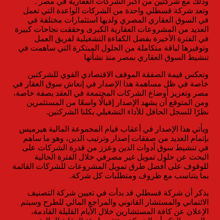
وذلك مع شركتين من اكبر الشركات العقارية في مصر .
وتعد شركة قسطلي واحدة من الشركات الواعدة التي تعمل
في السوق العقاري المصري ولديها استثمارات مختلفة في
العديد من المشروعات العقارية الكبرى وحققت نجاحات كبيرة
في الفترة الأخيرة بفضل الكفاءة التشغيلية لفريق العمل
وتوفيرها لباقة متكاملة من الحلول المبتكرة التي ساهمت في
تنشيط السوق العقاري بمصر منذ نشأتها
وتعكس قيمة الصفقة الموقف الاقتصادي القوي للشركتين
خاصة في ظل مساهمة هذا الإصدار في إنعاش سوق العقار في
مصر وتعزيز أوضاع الشركات المجتمعة في العقد بصفة خاصة،
ومن المتوقع أن يشهد الإصدار إقبالًا واسعًا من المستثمرين
نظرًا للسجل الحافل للأداء التشغيلي بكلتا الشركتين.
ويأتي هذا الإصدار في أعقاب قيام المجموعة المالية هيرميس
بإتمام العديد من صفقات إصدار وترتيب الدين، وهو ما ساهم
في تنشيط سوق أدوات الدين وعزز من قدرة الشركات على
البحث عن حلول تمويل غير مصرفي خلال الفترة الحالية
للوقوف على أفضل طرق تمويل المشروعات للشركات القائمة
بما يتناسب مع ظروف ومتطلبات كل شركة.
يذكر أن شركة قسطلي قد بدأت في تعيين شركة التصنيف
الائتماني والمستشار القانوني والمراجع المالي للطرح وسيتم
الإعلان عن كافة المستشارين خلال الأيام القليلة القادمة،