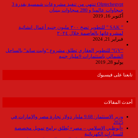
Olptechegypt تنتهي من تنفيذ مشروعات شمسية بقدرة 3
جيجاوات عالميا و 280 ميجاوات ببنبان
أكتوبر 16, 2019
” SAK ” للتطوير تضخ ٣٠٠ مليون جنيه أعمال انشائية
لمشروعاتها بالعاصمة خلال ٢٠٢٤
فبراير 21, 2024
“GV” للتطوير العقاري تطلق مشروع “وايت ساند” بالساحل
الشمالي باستثمارات 9مليار جنيه
يوليو 28, 2019
تابعنا على فيسبوك
أحدث المقالات
وزير الاستثمار: 9.68 مليار دولار تجارة مصر والإمارات في
2025
«أبوظبي الإسلامي – مصر» يُطلق برامج تمويل مخصصة
للسيارات الكهربائية