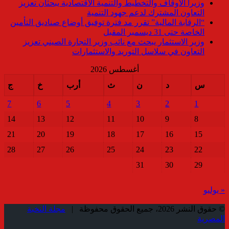
وزيرا الأوقاف والتخطيط والتنمية الاقتصادية يبحثان تعزيز
التعاون المشترك لدعم جهود التنمية
“الرقابة المالية” تقرر مد فترة توفيق أوضاع صناديق التأمين
الخاصة حتى 31 ديسمبر المقبل
وزير الاستثمار يبحث مع نائب وزير التجارة الصيني تعزيز
التعاون في سلاسل التوريد والاستثمارات
أغسطس 2026
س
د
ن
ث
أرب
خ
ج
7
6
5
4
3
2
1
14
13
12
11
10
9
8
21
20
19
18
17
16
15
28
27
26
25
24
23
22
31
30
29
« يوليو
© حقوق النشر 2026، جميع الحقوق محفوظة |
مجلة النخبة
المصرية