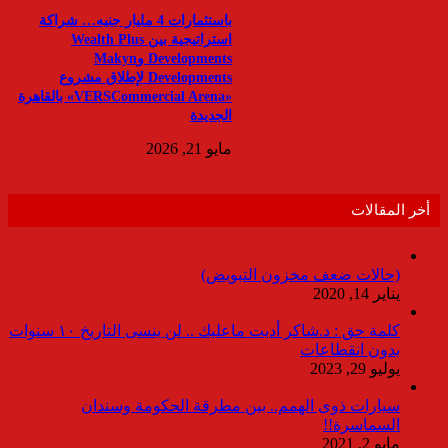
باستثمارات 4 مليار جنيه… شراكة
استراتيجية بين Wealth Plus
Developments وMakyn
Developments لإطلاق مشروع
«VERSCommercial Arena» بالقاهرة
الجديدة
مايو 21, 2026
أخر المقالات
(حالات ضعف مخزون التبويض)
يناير 14, 2020
كلمة حق : د.شاكر أديت ماعليك .. لن ينسى التاريخ ١٠ سنوات
بدون انقطاعات
يوليو 29, 2023
سيارات ذوى الهمم.. بين مطرقة الحكومة وسندان
السماسرة!!
مايو 2, 2021