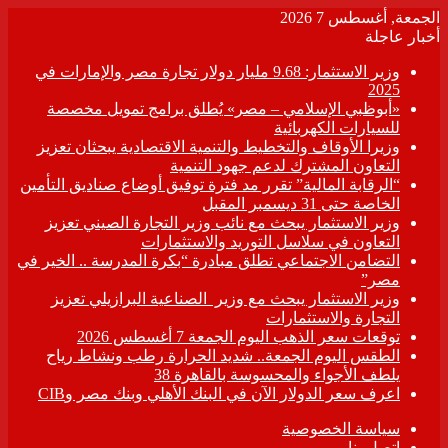
الجمعة, أغسطس 7 2026
أخبار عاجلة
وزير الاستثمار: 9.68 مليار دولار تجارة مصر والإمارات في
2025
«أبوظبي الإسلامي – مصر» يُطلق برامج تمويل مخصصة
للسيارات الكهربائية
وزيرا الأوقاف والتخطيط والتنمية الاقتصادية يبحثان تعزيز
التعاون المشترك لدعم جهود التنمية
“الرقابة المالية” تقرر مد فترة توفيق أوضاع صناديق التأمين
الخاصة حتى 31 ديسمبر المقبل
وزير الاستثمار يبحث مع نائب وزير التجارة الصيني تعزيز
التعاون في سلاسل التوريد والاستثمارات
التضامن الاجتماعي تطلق مبادرة “بكرة المدرسة .. الخير في
مصر”
وزير الاستثمار يبحث مع وزير الصناعية البرازيلي تعزيز
التجارة والاستثمارات
توقعات سعر الذهب اليوم الجمعة 7 أغسطس 2026
الطقس اليوم الجمعة.. شديد الحرارة رطب ونشاط رياح
يلطف الأجواء والمحسوسة بالقاهرة 38
اعرف سعر الدولار الآن في البنك الأهلي وبنك مصر وCIB
سياسة الخصوصية
اتصل بنا