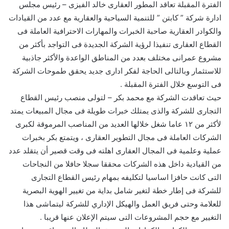
الفترة المقبلة تعاقد المطور العقارى خالد الفيزى – رئيس مجلس
ادارة شركة ” كابتن ” للتنمية السياحية والعقارية مع عدد من القيادات
والكوادر العقارية صاحبة الخبرات والمهارات الاحترافية العاملة فى
القطاع العقارى تنفيذا لرؤية الشركة الجديدة فى التواجد بأكثر من
مشروع عمرانى مختلف بعدد من المناطق الواعدة والأكثر جاذبية
للاستثمار وبالتالى الحاجة لفكر ادارى جديد يحقق طموحات الشركة
فى التوسع خلال الفترة المقبلة .
حيث تعاقدت الشركة مع محمد بكر – لتولى منصب رئيس القطاع
التجارى للشركة والذى يمتلك خبرات طويلة فى مجال المبيعات يمتد
لأكثر من ١٢ عاما شغل خلالها العديد من المناصب المرموقة لكبرى
الشركات العاملة فى مجال التطوير العقارى ، ويتمتع بكر بخبرات
عملية وعلمية فى المجال العقارى اهلته فى وقت قصير أن يتقلد عدد
من القيادية داخل هذه الشركات محققا سجلا حافلا من النجاحات
التى كانت حافزا اساسيا لتكليفه بمهام رئيس القطاع التجارى
للشركة فى إطار خطة لتغير شامل بداية من تغيير الهوية البصرية
للعلامة وحتى فريق العمل والهيكل الإداري للشركة ليتماشى هذا
التغيير مع حجم المشروعات التى سيتم الإعلان عنها قريبا .