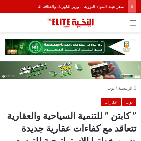
بمقر هيئة المواد النووية .. وزير الكهرباء والطاقة المتجددة يتابع مع رئيس الهيئة تطور الأعمال ومستجدات التنفيذ فى مشروعات الكيانات الاقتصادية الخاصة بتعظيم العوائد من المواد الأرضيّة والعناصر النادرة المصاحبة للخامات النووية
القائمة
الرئيسية
/
توب
توب
عقارات
” كابتن ” للتنمية السياحية والعقارية
تتعاقد مع كفاءات عقارية جديدة
ضمن خطتها الاستراتيجية للتوسع