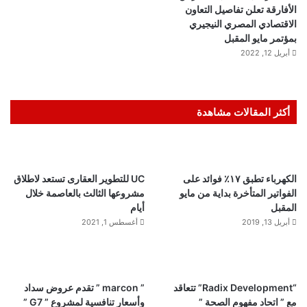
الأفارقة تعلن تفاصيل التعاون
الاقتصادي المصري النيجيري
بمؤتمر مايو المقبل
أبريل 12, 2022
أكثر المقالات مشاهدة
الكهرباء تطبق ١٧٪ فوائد على
UC للتطوير العقارى تستعد لاطلاق
الفواتير المتأخرة بداية من مايو
مشروعها الثالث بالعاصمة خلال
المقبل
أيام
أبريل 13, 2019
أغسطس 1, 2021
“Radix Development” تتعاقد
” marcon ” تقدم عروض سداد
مع ” اتحاد مفهوم الصحة ”
وأسعار تنافسية لمشروع ” G7 ”