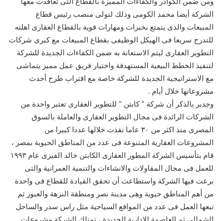
ومن ضمن الكوادر والكفاءات المميزة بالقطاع التى تعاقدت معها
الشركة أيضا محمد الكومى وذلك لتولى منصب رئيس قطاع
المبيعات والذى يتمتع بخبرات ومهارات قوية بالقطاع العقارى اهلته
للتدرج سريعا فى الهيكل الوظيفى بقطاع المبيعات مع كبرى شركات
التطوير العقارى ليتم الاستعانة به ضمن الكفاءات الجديدة للشركة
لتنفيذ الخطط البيعية المستهدفة واختيار فريق عمل مميز يتماشى
مع الاستراتيجية الجديدة للشركة خاصة مع اقتراب طرح أحدث
مشروعاتها خلال أيام .
وجدير بالذكر أن شركة ” كابتن ” للتطوير العقارى تعتبر واحدة من
الشركات الرائدة فى مجال التطوير العقارى والعاملة بالسوق
المصرى منذ اكثر من ٣٠ عاما نفذت خلالها عددا كبيرا من
المشروعات العقارية المتنوعة فى عدد من المناطق الحيوية بمصر ،
قام بتأسيس الشركة المطور العقارى الكابتن خالد الفيزى عام ١٩٩٣
للعمل فى مجال المقاولات والانشاءات والتنمية العمرانية والتى
برعت فيها الشركة واستطاعت أن تحقق القيادة للقطاع فى واحدة
من أهم المناطق حيوية وهى مدينة نصر ومنطقة النزهة والعبور ثم
تبعها العمل فى عدد من المواقع السياحية مثل راس سدر والساحل
الشمالى ثم العاصمة الادارية الجديدة ، تمتلك الشركة مشروعات