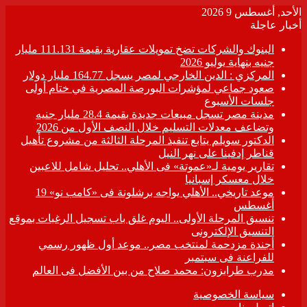
الأحد, أغسطس 9 2026
أخبار عاجلة
البنوك والشركات تضخ تمويلات عقارية بقيمة 111.131 مليار
جنيه بنهاية يوليو 2026
المركزي : الدين الخارجي لمصر يسجل 164.77 مليار دولار
صعود جماعي لمؤشرات البورصة المصرية في ختام أولى
جلسات الأسبوع
مدينة مصر تسجل مبيعات جديدة بقيمة 28.4 مليار جنيه
وتضاعف معدلات التسليم خلال النصف الأول من 2026
الدكتور سويلم يتابع تنفيذ المرحلة الثالثة من مشروع تأهيل
قناطر إدفينا على نهر النيل
تقارير يومية لـ«عموتة» فى الأهلي.. تحليل شامل للاعبين
خلال معسكر إسبانيا
موعد تاريخي.. الأهلي يواجه برشلونة فى «كامب نو» 19
أغسطس
تنسيق المرحلة الأولى.. اليوم غلق باب تسجيل الرغبات بموقع
التنسيق الإلكترونى
أجندة مزدحمة لمنتخب مصر.. موعد أول ظهور رسمي
للفراعنة فى سبتمبر
مدرب طرابزون: محمد صلاح من بين الأفضل فى العالم
سياسة الخصوصية