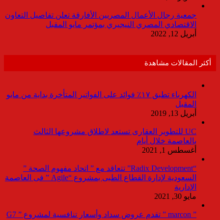
جمعية رجال الأعمال المصريين الأفارقة تعلن تفاصيل التعاون
الاقتصادي المصري النيجيري بمؤتمر مايو المقبل
أبريل 12, 2022
أكثر المقالات مشاهدة
الكهرباء تطبق ١٧٪ فوائد على الفواتير المتأخرة بداية من مايو
المقبل
أبريل 13, 2019
UC للتطوير العقارى تستعد لاطلاق مشروعها الثالث
بالعاصمة خلال أيام
أغسطس 1, 2021
“Radix Development” تتعاقد مع ” اتحاد مفهوم الصحة ”
السعودية لإدارة القطاع الطبى بمشروع “Agile ” فى العاصمة
الإدارية
مايو 30, 2021
” marcon ” تقدم عروض سداد وأسعار تنافسية لمشروع ” G7