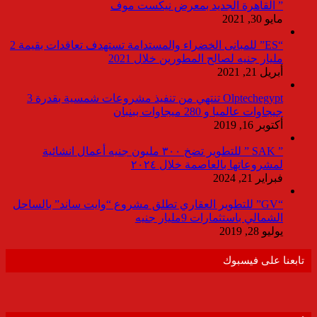
” القاهرة الجديد بمعرض نيكست موف
مايو 30, 2021
“ES” للمبانى الخضراء والمستدامة تستهدف تعاقدات بقيمة 2
مليار جنيه لصالح المطورين خلال 2021
أبريل 21, 2021
Olptechegypt تنتهي من تنفيذ مشروعات شمسية بقدرة 3
جيجاوات عالميا و 280 ميجاوات ببنبان
أكتوبر 16, 2019
” SAK ” للتطوير تضخ ٣٠٠ مليون جنيه أعمال انشائية
لمشروعاتها بالعاصمة خلال ٢٠٢٤
فبراير 21, 2024
“GV” للتطوير العقاري تطلق مشروع “وايت ساند” بالساحل
الشمالي باستثمارات 9مليار جنيه
يوليو 28, 2019
تابعنا على فيسبوك