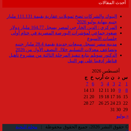
أحدث المقالات
البنوك والشركات تضخ تمويلات عقارية بقيمة 111.131 مليار
جنيه بنهاية يوليو 2026
المركزي : الدين الخارجي لمصر يسجل 164.77 مليار دولار
صعود جماعي لمؤشرات البورصة المصرية في ختام أولى
جلسات الأسبوع
مدينة مصر تسجل مبيعات جديدة بقيمة 28.4 مليار جنيه
وتضاعف معدلات التسليم خلال النصف الأول من 2026
الدكتور سويلم يتابع تنفيذ المرحلة الثالثة من مشروع تأهيل
قناطر إدفينا على نهر النيل
أغسطس 2026
س
د
ن
ث
أرب
خ
ج
7
6
5
4
3
2
1
14
13
12
11
10
9
8
21
20
19
18
17
16
15
28
27
26
25
24
23
22
31
30
29
« يوليو
© حقوق النشر 2026، جميع الحقوق محفوظة |
مجلة النخبة