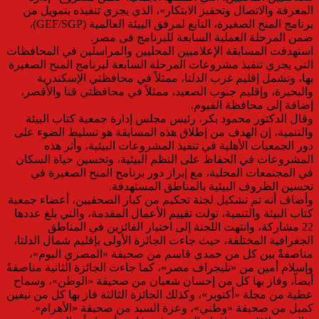
المعرفة والاتصال وتحفيز الابتكار»، الذي يجري تنفيذه بتمويل من
برنامج المنح الصغيرة، التابع لمرفق البيئة العالمية (GEF/SGP)،
ضمن المرحلة العملية السابعة للبرنامج في مصر.
استهدفت المسابقة الإعلاميين المحليين والمراسلين في المحافظات
التي يجري تنفيذ مشروعات المرحلة السابعة لبرنامج المنح الصغيرة
بها، وتشمل إقليم غرب الدلتا، ممثلاً في محافظتي الإسكندرية
والبحيرة، وإقليم جنوب الصعيد، ممثلاً في محافظتي قنا والأقصر،
إضافة إلى محافظة الفيوم.
وقال الدكتور محمود بكر، رئيس مجلس إدارة جمعية كتاب البيئة
والتنمية، إن الهدف من إطلاق هذه المسابقة هو تسليط الضوء على
دور الجمعيات الأهلية في تنفيذ المشروعات البيئية، وأثر هذه
المشروعات في الحفاظ على النظم البيئية، وتحسين حياة السكان
في المجتمعات المحلية، مع إبراز دور برنامج المنح الصغيرة في
تحسين الظروف البيئية بالمناطق المستهدفة.
وأضاف أنه تم تشكيل لجنة تحكيم من كبار الصحفيين، أعضاء جمعية
كتاب البيئة والتنمية، تولت تقييم الأعمال المقدمة، والتي بلغ عددها
22 مشاركة، وانتهت اللجنة إلى اختيار الفائزين في المناطق
الجغرافية المختلفة، حيث جاءت الجائزة الأولى بإقليم شمال الدلتا،
مناصفةً بين كل من حمدي قاسم من صحيفة «المصري اليوم»،
وإسلام أمين من «تليجراف مصر»، كما جاءت الجائزة الثانية مناصفةً
أيضاً، وفاز بها كل من إحسان شعبان من صحيفة «الوطن»، وسماح
عطية من مجلة «أكتوبر»، وكذلك الجائزة الثالثة فاز بها كل من نيفين
كميل من صحيفة «وطني»، وعزة السيد من صحيفة «الأهرام».