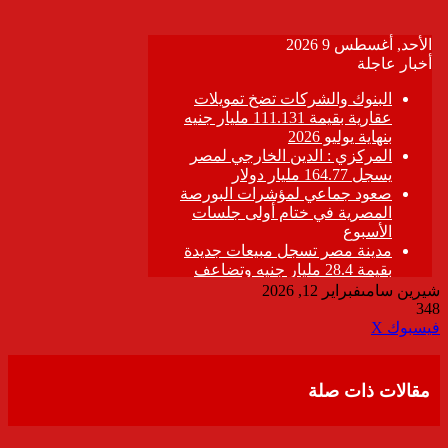
شيرين سامى
فبراير 12, 2026
348
ڤايبر
طباعة
تيلقرام
واتساب
مشاركة
فيسبوك
‫X
عبر
البريد
مقالات ذات صلة