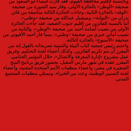
وبالنسبة لإقليم محافظة الفيوم، فقد فازت أسماء أبو السعود من
صحيفة «الوطن» بالجائزة الأولى، وفاز سيد الشورة من صحيفة
«الوفد» بالجائزة الثانية، وجاءت الجائزة الثالثة مناصفة بين فاتن
بدران من «البوابة»، وميشيل عبدالله من صحيفة «وطني».
أما بالنسبة للفائزين من إقليم جنوب الصعيد، فقد جاءت الجائزة
الأولى من نصيب أسامة أحمد من صحيفة «الوطن»، والثانية من
نصيب أماني خيري من صحيفة «وطني»، بينما فاز أحمد الأفيوني من
صحيفة «الأسبوع» بالجائزة الثالثة.
واختتم رئيس جمعية كتاب البيئة والتنمية تصريحاته بالقول إنه من
المقرر أن يتم تكريم الفائزين، وكذلك أعضاء لجنة التحكيم، وفريق
عمل مشروع «إدارة المعرفة والاتصال»، خلال المؤتمر الختامي،
المقرر عقده في شهر مارس المقبل، بحضور فريق برنامج المنح
الصغيرة في مصر، وأعضاء منظمات الأمم المتحدة المعنية، وأعضاء
لجنة التسيير الوطنية، وعدد من الخبراء، وممثلي منظمات المجتمع
المدني.