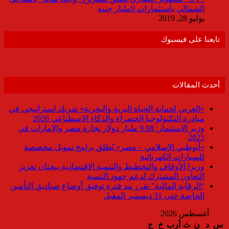
الشمالي باستثمارات 9مليار جنيه
يوليو 28, 2019
تابعنا على فيسبوك
أحدث المقالات
«العربي لحماية الحياة البرية والبحرية» شريك استراتيجي في
مبادرة التكنولوجيا الخضراء والذكاء الاصطناعي 2026
وزير الاستثمار: 9.68 مليار دولار تجارة مصر والإمارات في
2025
«أبوظبي الإسلامي – مصر» يُطلق برامج تمويل مخصصة
للسيارات الكهربائية
وزيرا الأوقاف والتخطيط والتنمية الاقتصادية يبحثان تعزيز
التعاون المشترك لدعم جهود التنمية
“الرقابة المالية” تقرر مد فترة توفيق أوضاع صناديق التأمين
الخاصة حتى 31 ديسمبر المقبل
أغسطس 2026
س
د
ن
ث
أرب
خ
ج