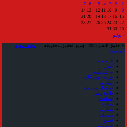
7
6
5
4
3
2
1
14
13
12
11
10
9
8
21
20
19
18
17
16
15
28
27
26
25
24
23
22
31
30
29
« يوليو
© حقوق النشر 2026، جميع الحقوق محفوظة |
مجلة النخبة
المصرية
الرئيسية
أخبار
بنوك وتأمين
بورصة وشركات
عقارات
استثمار وصناعة
طاقة ونقل
إتصالات
سياحة
سيارات
منوعات
فيديو
المقالات