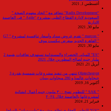
أغسطس 1, 2021
“Radix Development” تتعاقد مع ” اتحاد مفهوم الصحة ”
السعودية لإدارة القطاع الطبى بمشروع “Agile ” فى العاصمة
الإدارية
مايو 30, 2021
” marcon ” تقدم عروض سداد وأسعار تنافسية لمشروع ” G7
” القاهرة الجديد بمعرض نيكست موف
مايو 30, 2021
“ES” للمبانى الخضراء والمستدامة تستهدف تعاقدات بقيمة 2
مليار جنيه لصالح المطورين خلال 2021
أبريل 21, 2021
Olptechegypt تنتهي من تنفيذ مشروعات شمسية بقدرة 3
جيجاوات عالميا و 280 ميجاوات ببنبان
أكتوبر 16, 2019
” SAK ” للتطوير تضخ ٣٠٠ مليون جنيه أعمال انشائية
لمشروعاتها بالعاصمة خلال ٢٠٢٤
فبراير 21, 2024
“GV” للتطوير العقاري تطلق مشروع “وايت ساند” بالساحل