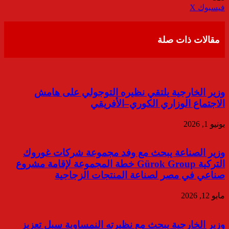
ڤايبر
طباعة
تيلقرام
واتساب
مشاركة
فيسبوك
‫X
عبر
البريد
مقالات ذات صلة
وزير الخارجية يلتقي نظيره التوجولي على هامش
الاجتماع الوزاري الكوري–الأفريقي
يونيو 1, 2026
وزير الصناعة يبحث مع وفد مجموعة شركات غوروك
التركية Gürok Group خطة المجموعة لإقامة مشروع
صناعي في مصر لصناعة المنتجات الزجاجية
مايو 12, 2026
وزير الخارجية يبحث مع نظيرته النمساوية سبل تعزيز