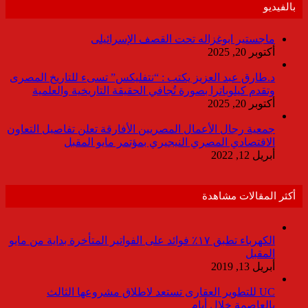
بالفيديو
ماجستير ابوغزاله تحت القصف الإسرائيلى
أكتوبر 20, 2025
د.طارق عبد العزيز يكتب : “نتفليكس” تسىء للتاريخ المصرى
وتقدم كيلوباترا بصورة تُجافي الحقيقة التاريخية والعلمية
أكتوبر 20, 2025
جمعية رجال الأعمال المصريين الأفارقة تعلن تفاصيل التعاون
الاقتصادي المصري النيجيري بمؤتمر مايو المقبل
أبريل 12, 2022
أكثر المقالات مشاهدة
الكهرباء تطبق ١٧٪ فوائد على الفواتير المتأخرة بداية من مايو
المقبل
أبريل 13, 2019
UC للتطوير العقارى تستعد لاطلاق مشروعها الثالث
بالعاصمة خلال أيام