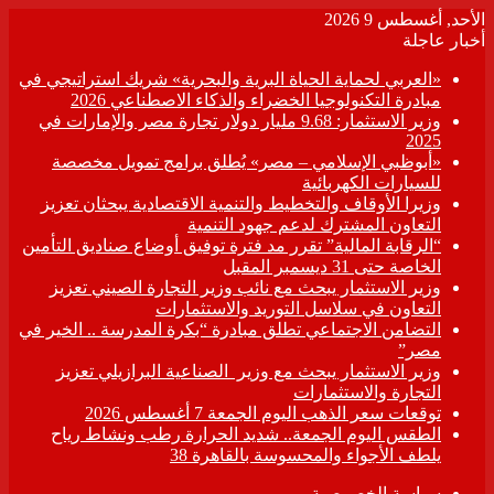
الأحد, أغسطس 9 2026
أخبار عاجلة
«العربي لحماية الحياة البرية والبحرية» شريك استراتيجي في
مبادرة التكنولوجيا الخضراء والذكاء الاصطناعي 2026
وزير الاستثمار: 9.68 مليار دولار تجارة مصر والإمارات في
2025
«أبوظبي الإسلامي – مصر» يُطلق برامج تمويل مخصصة
للسيارات الكهربائية
وزيرا الأوقاف والتخطيط والتنمية الاقتصادية يبحثان تعزيز
التعاون المشترك لدعم جهود التنمية
“الرقابة المالية” تقرر مد فترة توفيق أوضاع صناديق التأمين
الخاصة حتى 31 ديسمبر المقبل
وزير الاستثمار يبحث مع نائب وزير التجارة الصيني تعزيز
التعاون في سلاسل التوريد والاستثمارات
التضامن الاجتماعي تطلق مبادرة “بكرة المدرسة .. الخير في
مصر”
وزير الاستثمار يبحث مع وزير الصناعية البرازيلي تعزيز
التجارة والاستثمارات
توقعات سعر الذهب اليوم الجمعة 7 أغسطس 2026
الطقس اليوم الجمعة.. شديد الحرارة رطب ونشاط رياح
يلطف الأجواء والمحسوسة بالقاهرة 38
سياسة الخصوصية