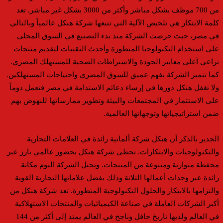
من 700 موظف بشكل مباشر وأكثر من 3000 بشكل غير مباشر. تعد
كلمة الابتكار هي تلخيص الآلية التي تتبعها شركة هنكل عالمياً وبالتالي
في مصر، حيث حرصت الشركة منذ بدء التصنيع في السوق المحلى
على استخدام التكنولوجيا المتطورة وأحدث التقنيات لتقديم منتجات
تراعي أعلى معايير الجودة والاشتراطات الصحية للمستهلك المصري.
كما تتميز الشركة بفهم عميق للسوق المصري واحتياجات المستهلكين.
ولا تغفل هنكل دورها في إرساء دعائم الاستدامة في مصر فتعمل دوماً
على الاستثمار في المجتمعات والبيئة وتطوير ممارساتها للنهوض بهم
ضمن استراتيجياتها وتوجهاتها العالمية.
الجدير بالذكر أن هنكل شركة ألمانية رائدة في العلامات التجارية
والتكنولوجيات والابتكارات. تحظى شركة هنكل بحضور عالمي بارز عبر
محفظة متوازنة ومتنوعة من المنتجات. وتحتل الشركة اليوم مكانة
رائدة عبر وحدات أعمالها الثلاثة وذلك بفضل علاماتها التجارية القوية
والتزامها بالابتكار والحلول التكنولوجية المتطورة. تعد شركة هنكل من
أكبر الشركات العاملة في صناعة الكيميائيات والمنتجات الاستهلاكية
في العالم ولديها تاريخ حافل وناجح في العالم يمتد إلى أكثر من 144