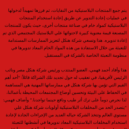
يتم جمع المنتجات البلاستيكية من النفايات، ثم فرزها تمهيداً لدخولها
في عمليات إعادة التدوير عن طريق إعادة استخدام المنتجات
البلاستيكية كمواد خام في صناعة منتجات أخرى، حيث يكون للمنتجات
المصنعة قيمة معنوية كبيرة لاحتوائها علي البلاستيك المجتمعي الذي تم
إعادة تدويره. هذا وتسعي شركة هنكل لتعزيز الممارسات المستدامة
للتعبئة من خلال الاستفادة من هذه المواد الخام المعاد تدويرها في
منظومة التعبئة الخاصة بالشركة في المستقبل.
هذا وأفاد أحمد فهمي، العضو المنتدب ورئيس شركة هنكل مصر ونائب
الرئيس لأفريقيا، في تعقيب له حول تجديد تلك الشراكة قائلاً: “أحد أهم
القيم التي تؤمن بها شركة هنكل في ممارساتها المهنية هي المساهمة
في الحفاظ على البيئة وتحسين أوضاع المجتمعات المحيطة بأعمالنا،
لذا نحرص دوماً على ترك أثر طيب ونافع حينما تواجدنا.” وأضاف فهمي:
“يتصدر الحد من المخلفات البلاستيكية أولويات شركة هنكل علي
مستوي العالم وتتخذ الشركة حياله العديد من الإجراءات الجادة لإعادة
استخدام المخلفات البلاستيكية المعاد تدويرها في أنشطتها للتعبئة