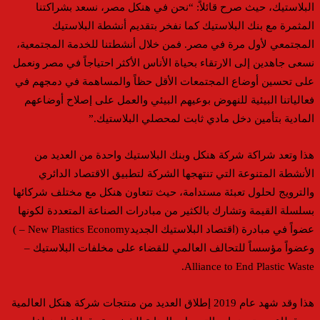
البلاستيك، حيث صرح قائلاً: “نحن في هنكل مصر، نسعد بشراكتنا
المثمرة مع بنك البلاستيك كما نفخر بتقديم أنشطة البلاستيك
المجتمعي لأول مرة في مصر. فمن خلال أنشطتنا للخدمة المجتمعية،
نسعى جاهدين إلى الارتقاء بحياة الأناس الأكثر احتياجاً في مصر ونعمل
على تحسين أوضاع المجتمعات الأقل حظاً والمساهمة في دمجهم في
فعالياتنا البيئية للنهوض بوعيهم البيئي والعمل على إصلاح أوضاعهم
المادية بتأمين دخل مادي ثابت لمحصلي البلاستيك.”
هذا وتعد شراكة شركة هنكل وبنك البلاستيك واحدة من العديد من
الأنشطة المتنوعة التي تنتهجها الشركة لتطبيق الاقتصاد الدائري
والترويج لحلول تعبئة مستدامة، حيث تتعاون هنكل مع مختلف شركائها
بسلسلة القيمة وتشارك بالكثير من مبادرات الصناعة المتعددة لكونها
عضواً في مبادرة (اقتصاد البلاستيك الجديدNew Plastics Economy – )
وعضواً مؤسساً للتحالف العالمي للقضاء على مخلفات البلاستيك –
Alliance to End Plastic Waste.
هذا وقد شهد عام 2019 إطلاق العديد من منتجات شركة هنكل العالمية