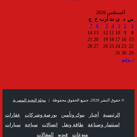
أغسطس 2026
س
د
ن
ث
أرب
خ
ج
7
6
5
4
3
2
1
14
13
12
11
10
9
8
21
20
19
18
17
16
15
28
27
26
25
24
23
22
31
30
29
« يوليو
© حقوق النشر 2026، جميع الحقوق محفوظة |
مجلة النخبة المصرية
الرئيسية
أخبار
بنوك وتأمين
بورصة وشركات
عقارات
استثمار وصناعة
طاقة ونقل
إتصالات
سياحة
سيارات
منوعات
فيديو
المقالات