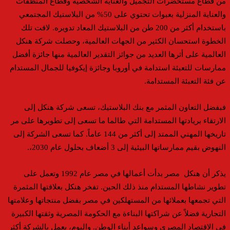
من قطاع مستحضرات التجميل والعناية الشخصية وقطاع المنظفات
والعناية المنزلية بعبوات تحتوي على 50% من البلاستيك المجتمعي
باستخدام أكثر من 200 طن من البلاستيك المعاد تدويره. لاقت تلك
الخطوة استحسان الكثير من الجهات العالمية، وحصلت شركة هنكل
العالمية على أثرها العديد من جوائز التقدير العالمية منها جائزة أفضل
ممارسات للتعبئة استدامة في أوروبا وجائزة إيكوفيا للجمال المستدام
عن فئة التعبئة المستدامة.
فبفضل التعاون المثمر مع بنك البلاستيك، تسعى شركة هنكل إلى
الارتقاء بريادتها المستدامة التي طالما ما تسعى إلى تطويرها على مر
تاريخها المهني الممتد إلى أكثر من 144 عاماً. كما تسعى الشركة إلى
النهوض بقيم ممارساتها البيئية إلى 3 أضعاف بحلول عام 2030،.
يذكر أن هنكل مصر بدأت أعمالها في مصر عام 1992 وتعمل على
تطوير نشاطها المستدام منذ ذلك الحين. تفخر هنكل بعلاقتها المثمرة
التي تجمعها بعملائها من المستهلكين في مصر بفضل منتجاتها وعلامتها
التجارية فضلاً عن شراكتها البناءة مع الحكومة المصرية وثقتها الكبيرة
في الاقتصاد المصري وسواعد أبناء الوطن. واليوم، يعمل بالشركة أكثر