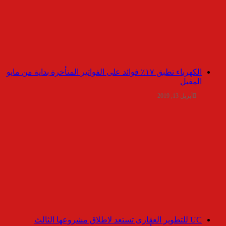
الكهرباء تطبق ١٧٪ فوائد على الفواتير المتأخرة بداية من مايو
المقبل
أبريل 13, 2019
UC للتطوير العقارى تستعد لاطلاق مشروعها الثالث