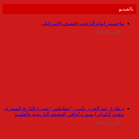
بالفيديو
ماجستير ابوغزاله تحت القصف الإسرائيلى
أكتوبر 20, 2025
د.طارق عبد العزيز يكتب : “نتفليكس” تسىء للتاريخ المصرى
وتقدم كيلوباترا بصورة تُجافي الحقيقة التاريخية والعلمية
أكتوبر 20, 2025