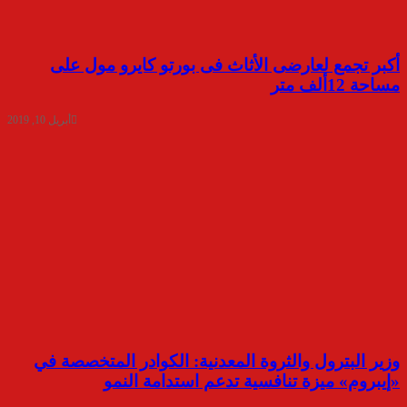
أكبر تجمع لعارضى الأثاث فى بورتو كايرو مول على
مساحة 12ألف متر
أبريل 10, 2019
وزير البترول والثروة المعدنية: الكوادر المتخصصة في
«إيبروم» ميزة تنافسية تدعم استدامة النمو