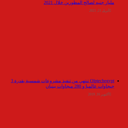
مليار جنيه لصالح المطورين خلال 2021
أبريل 21, 2021
Olptechegypt تنتهي من تنفيذ مشروعات شمسية بقدرة 3
جيجاوات عالميا و 280 ميجاوات ببنبان
أكتوبر 16, 2019