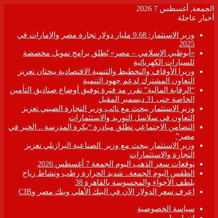
الجمعة, أغسطس 7 2026
أخبار عاجلة
وزير الاستثمار: 9.68 مليار دولار تجارة مصر والإمارات في
2025
«أبوظبي الإسلامي – مصر» يُطلق برامج تمويل مخصصة
للسيارات الكهربائية
وزيرا الأوقاف والتخطيط والتنمية الاقتصادية يبحثان تعزيز
التعاون المشترك لدعم جهود التنمية
“الرقابة المالية” تقرر مد فترة توفيق أوضاع صناديق التأمين
الخاصة حتى 31 ديسمبر المقبل
وزير الاستثمار يبحث مع نائب وزير التجارة الصيني تعزيز
التعاون في سلاسل التوريد والاستثمارات
التضامن الاجتماعي تطلق مبادرة “بكرة المدرسة .. الخير في
مصر”
وزير الاستثمار يبحث مع وزير الصناعية البرازيلي تعزيز
التجارة والاستثمارات
توقعات سعر الذهب اليوم الجمعة 7 أغسطس 2026
الطقس اليوم الجمعة.. شديد الحرارة رطب ونشاط رياح
يلطف الأجواء والمحسوسة بالقاهرة 38
اعرف سعر الدولار الآن في البنك الأهلي وبنك مصر وCIB
سياسة الخصوصية
اتصل بنا