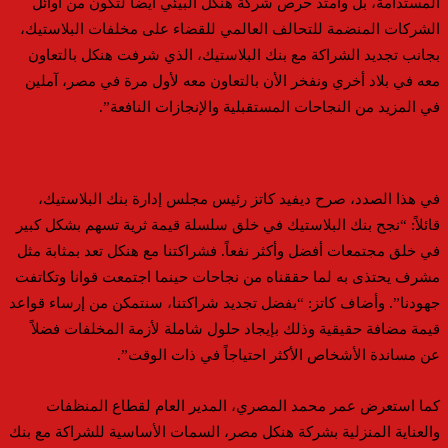
المستدامة، بل وأمتد حرص شركة هنكل البيئي أيضاً لتكون من أوائل
الشركات المنضمة للتحالف العالمي للقضاء على مخلفات البلاستيك،
بجانب تجديد الشراكة مع بنك البلاستيك، الذي شرفت هنكل بالتعاون
معه في بلاد أخري ونفخر الأن بالتعاون معه لأول مرة في مصر، آملين
في المزيد من النجاحات المستقبلية والإنجازات النافعة”.
في هذا الصدد، صرح ديفيد كاتز رئيس مجلس إدارة بنك البلاستيك،
قائلاً: “نجح بنك البلاستيك في خلق سلسلة قيمة ثرية تسهم بشكل كبير
في خلق مجتمعات أفضل وأكثر نفعاً. فشراكتنا مع هنكل تعد بمثابة مثل
مشرف يحتذى به لما حققناه من نجاحات حينما اجتمعت قوانا وتكاتفت
جهودنا”. وأضاف كاتز: “بفضل تجديد شراكتنا، سنتمكن من إرساء قواعد
قيمة مضافة حقيقية وذلك بإيجاد حلول شاملة لأزمة المخلفات فضلاً
عن مساندة الأشخاص الأكثر احتياجاً في ذات الوقت”.
كما استعرض عمر محمد المصري، المدير العام لقطاع المنظفات
والعناية المنزلية بشركة هنكل مصر، السمات الأساسية للشراكة مع بنك