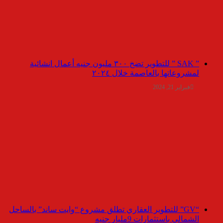
” SAK ” للتطوير تضخ ٣٠٠ مليون جنيه أعمال انشائية
لمشروعاتها بالعاصمة خلال ٢٠٢٤
فبراير 21, 2024
“GV” للتطوير العقاري تطلق مشروع “وايت ساند” بالساحل
الشمالي باستثمارات 9مليار جنيه