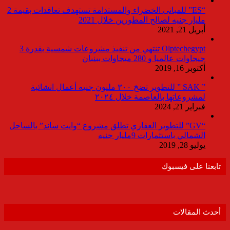
“ES” للمبانى الخضراء والمستدامة تستهدف تعاقدات بقيمة 2
مليار جنيه لصالح المطورين خلال 2021
أبريل 21, 2021
Olptechegypt تنتهي من تنفيذ مشروعات شمسية بقدرة 3
جيجاوات عالميا و 280 ميجاوات ببنبان
أكتوبر 16, 2019
” SAK ” للتطوير تضخ ٣٠٠ مليون جنيه أعمال انشائية
لمشروعاتها بالعاصمة خلال ٢٠٢٤
فبراير 21, 2024
“GV” للتطوير العقاري تطلق مشروع “وايت ساند” بالساحل
الشمالي باستثمارات 9مليار جنيه
يوليو 28, 2019
تابعنا على فيسبوك
أحدث المقالات