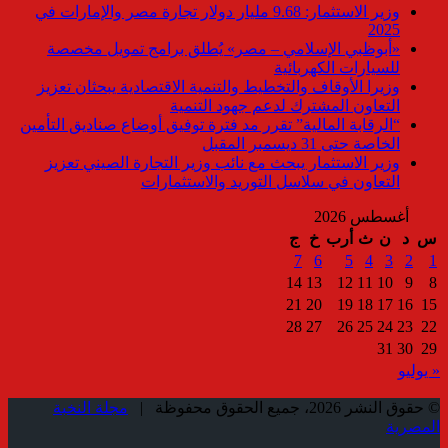
وزير الاستثمار: 9.68 مليار دولار تجارة مصر والإمارات في
2025
«أبوظبي الإسلامي – مصر» يُطلق برامج تمويل مخصصة
للسيارات الكهربائية
وزيرا الأوقاف والتخطيط والتنمية الاقتصادية يبحثان تعزيز
التعاون المشترك لدعم جهود التنمية
“الرقابة المالية” تقرر مد فترة توفيق أوضاع صناديق التأمين
الخاصة حتى 31 ديسمبر المقبل
وزير الاستثمار يبحث مع نائب وزير التجارة الصيني تعزيز
التعاون في سلاسل التوريد والاستثمارات
أغسطس 2026
س
د
ن
ث
أرب
خ
ج
7
6
5
4
3
2
1
14
13
12
11
10
9
8
21
20
19
18
17
16
15
28
27
26
25
24
23
22
31
30
29
« يوليو
© حقوق النشر 2026، جميع الحقوق محفوظة |
مجلة النخبة
المصرية