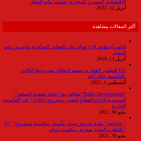
الاقتصادي المصري النيجيري بمؤتمر مايو المقبل
أبريل 12, 2022
أكثر المقالات مشاهدة
الكهرباء تطبق ١٧٪ فوائد على الفواتير المتأخرة بداية من مايو
المقبل
أبريل 13, 2019
UC للتطوير العقارى تستعد لاطلاق مشروعها الثالث
بالعاصمة خلال أيام
أغسطس 1, 2021
“Radix Development” تتعاقد مع ” اتحاد مفهوم الصحة ”
السعودية لإدارة القطاع الطبى بمشروع “Agile ” فى العاصمة
الإدارية
مايو 30, 2021
” marcon ” تقدم عروض سداد وأسعار تنافسية لمشروع ” G7
” القاهرة الجديد بمعرض نيكست موف
مايو 30, 2021