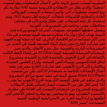
المصرية أسمنت صديق للبيئة خاص لأعمال التشطيبات وهو أسمنت
“شطبنا” والذي يقلل من الانبعاثات الكربونية بنسبة 40% مقارنة بأي
نوع اسمنت تشطيبات اخر، وأخيراً منتجات الاسمنت البوزولاني
العادة و المقاوم للكبريتات بانبعاثات كربونية أقل بنسبة 15%، ويتم
استخدام كل هذه المنتجات على نطاق واسع الآن في مختلف
محافظات مصر، وخاصة في المشروعات القومية.
وبفضل خططها الطموحة، تستهدف الشركة التوسع وزيادة هذه
النسبة بهدف إنتاج مواد بناء مبتكرة صديقة للبيئة تستخدم في بناء
مدن اكثر استدامة تدعم الاقتصاد الدائري، كما أنه نتيجة لهذه الجهود
فقد شاركت لافارج مصر بمواد البناء الصديقة للبيئة في العديد من
المشروعات البارزة والقومية، مثل مترو الأنفاق، والذي تميز
بإستخدام الخرسانة الصديقة للبيئة ECOPact في إنشاء الخط الثالث،
بالإضافة إلى البرج الأيقوني بالعاصمة الإدارية الجديدة، ومشروع
أنفاق قناة السويس، وميناء العين السخنة، وأبراج العلمين الجديدة.
وبالإشارة إلى البرج الأيقوني، فقد شاركت لافارج مصر في تنفيذ
أعمال الإنشاءات الخاصة به باستخدام 20 ألف طن من أسمنت
Prime ECOPlanet صديق البيئة في تنفيذ جميع مراحل المشروع،
والذي ساهم في تقليل البصمة الكربونية للبرج الأيقوني بما يقدر بـ
342 كجم لكل طن من الأسمنت، ليصل إجمالي تقليل الانبعاثات
الكربونية للمشروع من استخدام الأسمنت إلى 6,840 طن مقارنة
بالأسمنت التقليدي، وهو ما يتماشى مع مبادرة اتحضر للأخضر التي
أطلقتها وزارة البيئة كجزء من الاستراتيجية الوطنية للتنمية
المستدامة “مصر 2030”.