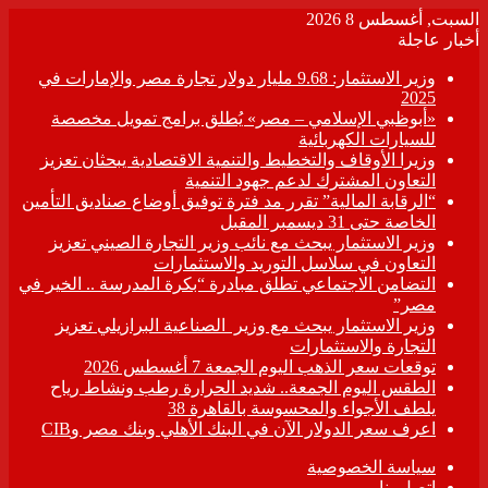
السبت, أغسطس 8 2026
أخبار عاجلة
وزير الاستثمار: 9.68 مليار دولار تجارة مصر والإمارات في
2025
«أبوظبي الإسلامي – مصر» يُطلق برامج تمويل مخصصة
للسيارات الكهربائية
وزيرا الأوقاف والتخطيط والتنمية الاقتصادية يبحثان تعزيز
التعاون المشترك لدعم جهود التنمية
“الرقابة المالية” تقرر مد فترة توفيق أوضاع صناديق التأمين
الخاصة حتى 31 ديسمبر المقبل
وزير الاستثمار يبحث مع نائب وزير التجارة الصيني تعزيز
التعاون في سلاسل التوريد والاستثمارات
التضامن الاجتماعي تطلق مبادرة “بكرة المدرسة .. الخير في
مصر”
وزير الاستثمار يبحث مع وزير الصناعية البرازيلي تعزيز
التجارة والاستثمارات
توقعات سعر الذهب اليوم الجمعة 7 أغسطس 2026
الطقس اليوم الجمعة.. شديد الحرارة رطب ونشاط رياح
يلطف الأجواء والمحسوسة بالقاهرة 38
اعرف سعر الدولار الآن في البنك الأهلي وبنك مصر وCIB
سياسة الخصوصية
اتصل بنا