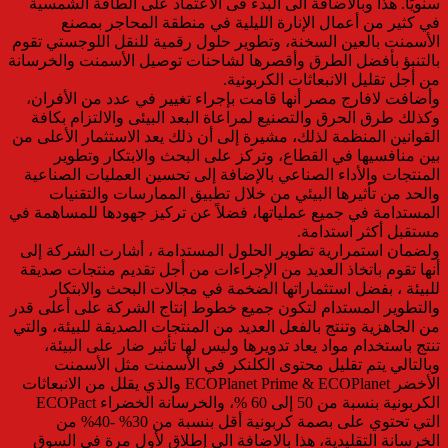
سنويًا. هذا وبالاضافة الى البدء فى الاعتماد على الطاقة الشمسية
في كثير من أعمال الإنارة الليلية في منطقة المحاجر بمصنع
الأسمنت بالعين السخنة، وتطوير حلول رقمية للنقل اللوجستي تقوم
بالتنبؤ بأفضل الطرق وأقصرها لشاحنات توصيل الأسمنت والخرسانة
من أجل تقليل الانبعاثات الكربونية.
وأضافت لافارج مصر أنها قامت بإجراء تغيير في عدد من الأفران،
وكذلك طرق الحرق والتصنيع لمراعاة البعد البيئى والالتزام بكافة
القوانين المنظمة لذلك، مشيرة إلى أن ذلك يعد الاستثمار الأعلى من
بين منافسيها في القطاع، وتركز على البحث والابتكار وتطوير
المنتجات والأداء الصناعي بالإضافة إلى تحسين العمليات الصناعية
والحد من تأثيرها البيئي من خلال تطبيق الممارسات والتقنيات
المستدامة في جميع عملياتها، فضلاً عن تركيز جهودها للمساهمة في
مستقبل أكثر استدامة.
ولضمان استمرارية تطوير الحلول المستدامة ، أشارت الشركة إلى
أنها تقوم باتخاذ العديد من الإجراءات من أجل تقديم منتجات صديقة
للبيئة ، بفضل استثماراتها الضخمة في مجالات البحث والابتكار
والتطوير المستدام لتكون جميع خطوط إنتاج الشركة على أعلى قدر
من الجاهزية وتنتج بالفعل العديد من المنتجات الصديقة للبيئة، والتي
تنتج باستخدام مواد يعاد تدويرها وليس لها تأثير ضار على البيئة،
وبالتالي يتم تقليل محتوى الكلنكر في الأسمنت مثل الأسمنت
الأخضر ECOPlanet Prime & ECOPlanet والذي يقلل من الانبعاثات
الكربونية بنسبة من 50 إلى 60 %، والخرسانة الخضراء ECOPact
التي تحتوي على بصمة كربونية أقل بنسبة من 30% -40% من
الخرسانة التقليدية، هذا بالاضافة الى إطلاق لأول مرة في السوق