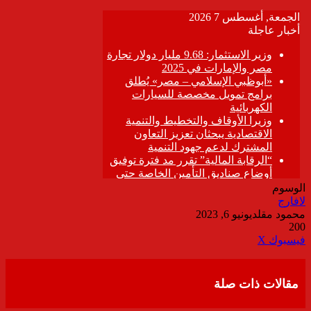
الوسوم
لافارج
محمود مقلد
يونيو 6, 2023
200
ڤايبر
طباعة
تيلقرام
واتساب
مشاركة
فيسبوك
‫X
عبر
البريد
مقالات ذات صلة