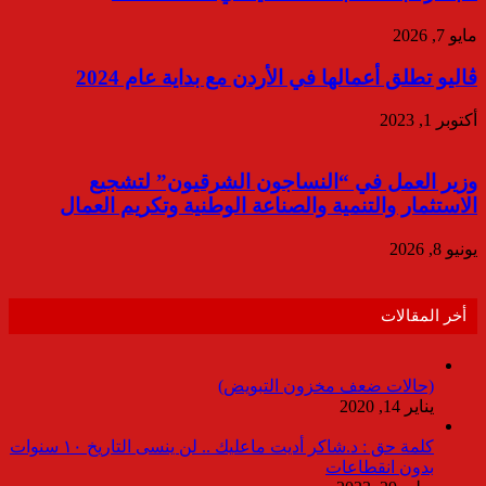
مايو 7, 2026
ڤاليو تطلق أعمالها في الأردن مع بداية عام 2024
أكتوبر 1, 2023
وزير العمل في “النساجون الشرقيون” لتشجيع
الاستثمار والتنمية والصناعة الوطنية وتكريم العمال
يونيو 8, 2026
أخر المقالات
(حالات ضعف مخزون التبويض)
يناير 14, 2020
كلمة حق : د.شاكر أديت ماعليك .. لن ينسى التاريخ ١٠ سنوات
بدون انقطاعات