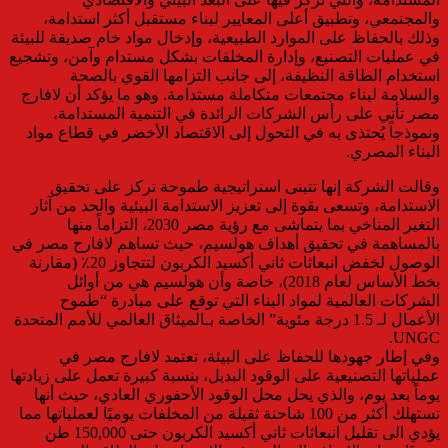
والمجتمعي، وتطبيق أعلى المعايير لبناء مستقبل أكثر استدامة،
وذلك بالحفاظ على الموارد الطبيعية، وإدخال مواد خام صديقة للبيئة
في عمليات التصنيع، وإدارة المخلفات بشكل مستدام وآمن، وتشجيع
استخدام الطاقة النظيفة، إلى جانب التزامها القوي بالصحة
والسلامة لبناء مجتمعات متكاملة مستدامة. وهو ما يؤكد أن لافارج
مصر تأتي على رأس الشركات الرائدة في التنمية المستدامة،
ونموذجاً يُحتذى به في التحول إلى الاقتصاد الأخضر في قطاع مواد
البناء المصري.
وقالت الشركة إنها تتبنى استراتيجية طموحة تركز على تحقيق
الاستدامة، وتسعى بقوة إلى تعزيز الاستدامة البيئية والحد من آثار
التغير المناخي بما يتماشى مع رؤية مصر 2030، التزاماً منها
بالمساهمة في تحقيق أهداف هولسيم، حيث تساهم لافارج مصر في
الوصول لخفض انبعاثات ثاني أكسيد الكربون لتتجاوز 20٪ (مقارنة
بخط الأساس لعام 2018)، خاصة وأن هولسيم هي من أوائل
الشركات العالمية لمواد البناء التي توقع على مبادرة “طموح
الأعمال لـ 1.5 درجة مئوية” الخاصة بـالميثاق العالمي للأمم المتحدة
UNGC.
وفي إطار جهودها للحفاظ على البيئة، تعتمد لافارج مصر في
عملياتها التصنيعية على الوقود البديل، بنسبة كبيرة تعمل على زيادتها
يوماً بعد يوم، والذي يحل محل الوقود الأحفوري العادي، حيث أنها
تستهلك أكثر من 100 شاحنة ثقيلة من المخلفات يوميًا لعملياتها مما
يؤدي الى تقليل انبعاثات ثاني أكسيد الكربون حتى 150,000 طن