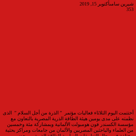
شيرين سامى
أكتوبر 15, 2019
353
أختتمت اليوم الثلاثاء فعاليات مؤتمر ” الذرة من أجل السلام ” الذى
نظمته على مدى يومين هيئة الطاقة الذرية المصرية بالتعاون مع
مؤسسة الكسندر فون هومبولت الألمانية وبمشاركة مئة وخمسين
من العلماء والباحثين المصريين والألمان من جامعات ومراكز بحثية
مختلفة فى مجال التطبيقات السلمية للطاقة الذرية ، و بحضور