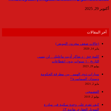
أكتوبر 29, 2025
أخر المقالات
(حالات ضعف مخزون التبويض)
يناير 14, 2020
كلمة حق : د.شاكر أديت ماعليك .. لن ينسى
التاريخ ١٠ سنوات بدون انقطاعات
يوليو 29, 2023
سيارات ذوى الهمم.. بين مطرقة الحكومة
وسندان السماسرة!!
مايو 2, 2021
العضمجى
يوليو 2, 2019
كيف تقدم على وحدة سكنية فى مبادرة
التمويل العقاري بفايدة ٣٪