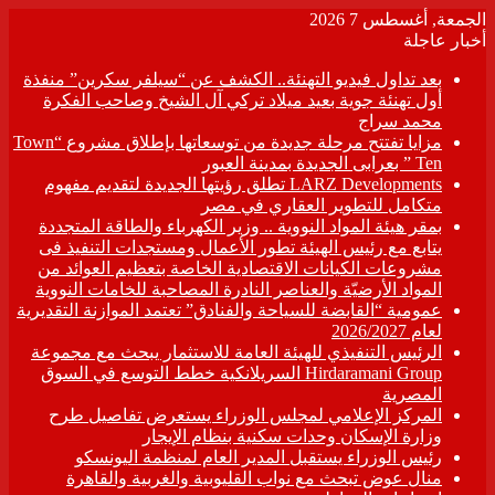
الجمعة, أغسطس 7 2026
أخبار عاجلة
بعد تداول فيديو التهنئة.. الكشف عن “سيلفر سكرين” منفذة
أول تهنئة جوية بعيد ميلاد تركي آل الشيخ وصاحب الفكرة
محمد سراج
مزايا تفتتح مرحلة جديدة من توسعاتها بإطلاق مشروع “Town
Ten ” بعرابى الجديدة بمدينة العبور
LARZ Developments تطلق رؤيتها الجديدة لتقديم مفهوم
متكامل للتطوير العقاري في مصر
بمقر هيئة المواد النووية .. وزير الكهرباء والطاقة المتجددة
يتابع مع رئيس الهيئة تطور الأعمال ومستجدات التنفيذ فى
مشروعات الكيانات الاقتصادية الخاصة بتعظيم العوائد من
المواد الأرضيّة والعناصر النادرة المصاحبة للخامات النووية
عمومية “القابضة للسياحة والفنادق” تعتمد الموازنة التقديرية
لعام 2026/2027
الرئيس التنفيذي للهيئة العامة للاستثمار يبحث مع مجموعة
Hirdaramani Group السريلانكية خطط التوسع في السوق
المصرية
المركز الإعلامي لمجلس الوزراء يستعرض تفاصيل طرح
وزارة الإسكان وحدات سكنية بنظام الإيجار
رئيس الوزراء يستقبل المدير العام لمنظمة اليونسكو
منال عوض تبحث مع نواب القليوبية والغربية والقاهرة