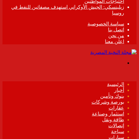
احتياجات المواطنين
زيلينسكي: الجيش الأوكراني استهدف مصفاتين للنفط في
روسيا
سياسة الخصوصية
اتصل بنا
من نحن
اعلن معنا
القائمة
الرئيسية
أخبار
بنوك وتأمين
بورصة وشركات
عقارات
استثمار وصناعة
طاقة ونقل
إتصالات
سياحة
سيارات