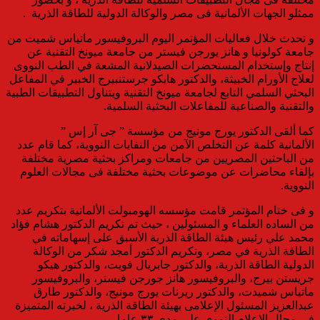
ممثلو الجهات الألمانية فى مصر والوكالة الدولية للطاقة الذرية .
و تحدث خلال فعاليات المؤتمر اليوم البروفيسور ماتياس شميت من
جامعة كولونيا و هانز يورجن فيستر من جامعة ميونخ التقنية عن
إنتاج وإستخدام المستحضرات الصيدلانية المشعة في الطب النووى
لعلاج الأورام الخبيثة، والدكتور هايكو جرستنبيرج الخبير في المفاعل
البحثي السلمي التابع لجامعة ميونخ التقنية ويتناول التطبيقات الطبية
والتقنية والصناعية للمفاعلات البحثية السلمية.
كما ألقى الدكتور يورج مونيج من مؤسسة ” جى آر إس ”
الألمانية كلمة عن التخلص الآمن من النفايات النووية، كما قام عدد
من الباحثين المصريين من جامعات ومراكز بحثية مصرية مختلفة
بإلقاء محاضرات عن موضوعات بحثية مختلفة فى مجالات العلوم
النووية.
و فى ختام المؤتمر قامت مؤسسه الهومبولت الألمانية بتكريم عدد
من الساده العلماء و المسئولين ، حيث تم تكريم الدكتور هشام فؤاد
محمد علي رئيس هيئة الطاقة الذرية الأسبق على إسهاماته في
الطاقة الذرية في مصر، وتكريم الدكتور أمجد شكر من الوكالة
الدولية الطاقة الذرية، والدكتور جابريال فويت، والدكتور هيكو
جريستن بيرج، والبروفيسور هانز جورجن فيستر، والبروفيسور
ماتياس شميدت، والدكتور ريرنات يورج مونيج، والدكتور طارق
عبدالعزيز المسئول الإعلامى بهيئة الطاقة الذرية ، لخبرته المتميزة
في مجال الإعلام النووى على مدى ٣٣ عاما.