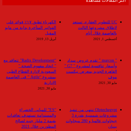
أكثر المقالات مشاهدة
UC للتطوير العقارى تستعد
الكهرباء تطبق ١٧٪ فوائد على
لاطلاق مشروعها الثالث
الفواتير المتأخرة بداية من مايو
بالعاصمة خلال أيام
المقبل
أغسطس 1, 2021
أبريل 13, 2019
” marcon ” تقدم عروض سداد
“Radix Development” تتعاقد مع
وأسعار تنافسية لمشروع ” G7 ”
” اتحاد مفهوم الصحة ”
القاهرة الجديد بمعرض نيكست
السعودية لإدارة القطاع الطبى
موف
بمشروع “Agile ” فى العاصمة
الإدارية
مايو 30, 2021
مايو 30, 2021
Olptechegypt تنتهي من تنفيذ
“ES” للمبانى الخضراء
مشروعات شمسية بقدرة 3
والمستدامة تستهدف تعاقدات
جيجاوات عالميا و 280 ميجاوات
بقيمة 2 مليار جنيه لصالح
ببنبان
المطورين خلال 2021