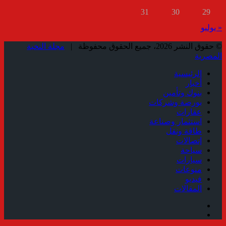
31
30
29
« يوليو
© حقوق النشر 2026، جميع الحقوق محفوظة |
مجلة النخبة
المصرية
الرئيسية
أخبار
بنوك وتأمين
بورصة وشركات
عقارات
استثمار وصناعة
طاقة ونقل
إتصالات
سياحة
سيارات
منوعات
فيديو
المقالات
فيسبوك
ملخص
الموقع