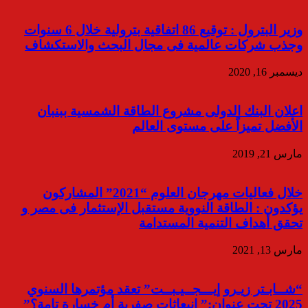
وزير البترول : توقيع 86 اتفاقية بترولية خلال 6 سنوات
وجذب شركات عالمية فى مجال البحث والاستكشاف
ديسمبر 16, 2020
اعلان البنك الدولى مشروع الطاقة الشمسية ببنبان
الأفضل تميزاً على مستوى العالم
مارس 21, 2019
خلال فعاليات مهرجان العلوم “2021” المشاركون
يؤكدون : الطاقة النووية مستقبل الإستثمار فى مصر و
تحقق أهداف التنمية المستدامة
مارس 13, 2021
“شــابـتر زيـرو إيـــجــيـبــت” تعقد مؤتمرها السنوي
2025 تحت عنوان:” انبعاثات صفرية أم خسارة تامة؟”