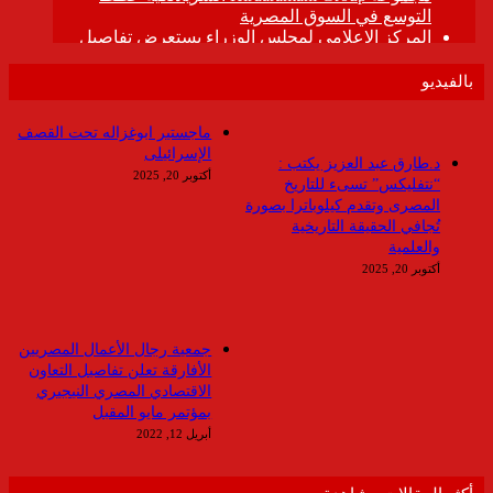
بالفيديو
ماجستير ابوغزاله تحت القصف
الإسرائيلى
د.طارق عبد العزيز يكتب :
أكتوبر 20, 2025
“نتفليكس” تسىء للتاريخ
المصرى وتقدم كيلوباترا بصورة
تُجافي الحقيقة التاريخية
والعلمية
أكتوبر 20, 2025
جمعية رجال الأعمال المصريين
الأفارقة تعلن تفاصيل التعاون
الاقتصادي المصري النيجيري
بمؤتمر مايو المقبل
أبريل 12, 2022