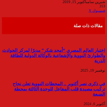
شيرين سامى
أكتوبر 15, 2019
353
ڤايبر
طباعة
تيلقرام
واتساب
مشاركة
فيسبوك
‫X
عبر
البريد
مقالات ذات صلة
اختيار العالِم المصري “أمجد شكر” مديرًا لمركز الحوادث
والطوارئ النووية والإشعاعية بالوكالة الدولية للطاقة
الذرية
نوفمبر 19, 2025
في ذكرى نصر أكتوبر .. المحطات النووية تعلن نجاح
تركيب مصيدة قلب المفاعل للوحدة الثالثة بمحطة
الضبعة
أكتوبر 6, 2024