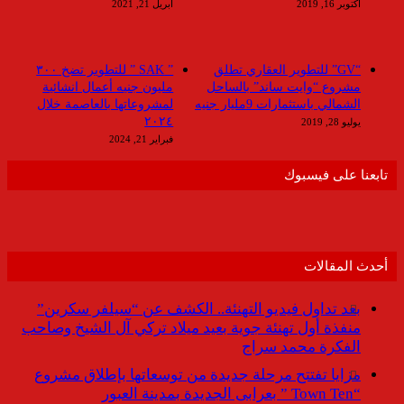
أكتوبر 16, 2019
أبريل 21, 2021
“GV” للتطوير العقاري تطلق
” SAK ” للتطوير تضخ ٣٠٠
مشروع “وايت ساند” بالساحل
مليون جنيه أعمال انشائية
الشمالي باستثمارات 9مليار جنيه
لمشروعاتها بالعاصمة خلال
٢٠٢٤
يوليو 28, 2019
فبراير 21, 2024
تابعنا على فيسبوك
أحدث المقالات
بعد تداول فيديو التهنئة.. الكشف عن “سيلفر سكرين”
منفذة أول تهنئة جوية بعيد ميلاد تركي آل الشيخ وصاحب
الفكرة محمد سراج
مزايا تفتتح مرحلة جديدة من توسعاتها بإطلاق مشروع
“Town Ten ” بعرابى الجديدة بمدينة العبور