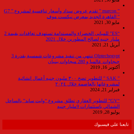
” marcon ” تقدم عروض سداد وأسعار تنافسية لمشروع ” G7
” القاهرة الجديد بمعرض نيكست موف
مايو 30, 2021
“ES” للمبانى الخضراء والمستدامة تستهدف تعاقدات بقيمة 2
مليار جنيه لصالح المطورين خلال 2021
أبريل 21, 2021
Olptechegypt تنتهي من تنفيذ مشروعات شمسية بقدرة 3
جيجاوات عالميا و 280 ميجاوات ببنبان
أكتوبر 16, 2019
” SAK ” للتطوير تضخ ٣٠٠ مليون جنيه أعمال انشائية
لمشروعاتها بالعاصمة خلال ٢٠٢٤
فبراير 21, 2024
“GV” للتطوير العقاري تطلق مشروع “وايت ساند” بالساحل
الشمالي باستثمارات 9مليار جنيه
يوليو 28, 2019
تابعنا على فيسبوك