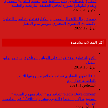
د.طارق عبد العزيز يكتب : “نتفليكس” تسىء للتاريخ المصرى
وتقدم كيلوباترا بصورة تُجافي الحقيقة التاريخية والعلمية
أكتوبر 20, 2025
جمعية رجال الأعمال المصريين الأفارقة تعلن تفاصيل التعاون
الاقتصادي المصري النيجيري بمؤتمر مايو المقبل
أبريل 12, 2022
أكثر المقالات مشاهدة
الكهرباء تطبق ١٧٪ فوائد على الفواتير المتأخرة بداية من مايو
المقبل
أبريل 13, 2019
UC للتطوير العقارى تستعد لاطلاق مشروعها الثالث
بالعاصمة خلال أيام
أغسطس 1, 2021
“Radix Development” تتعاقد مع ” اتحاد مفهوم الصحة ”
السعودية لإدارة القطاع الطبى بمشروع “Agile ” فى العاصمة
الإدارية
مايو 30, 2021