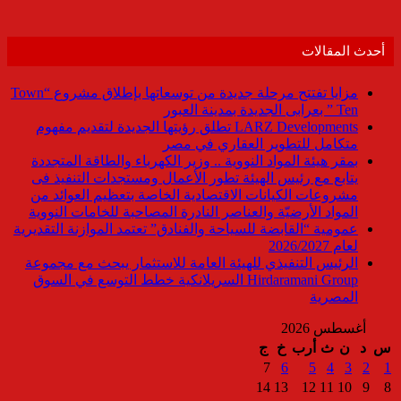
أحدث المقالات
مزايا تفتتح مرحلة جديدة من توسعاتها بإطلاق مشروع “Town
Ten ” بعرابى الجديدة بمدينة العبور
LARZ Developments تطلق رؤيتها الجديدة لتقديم مفهوم
متكامل للتطوير العقاري في مصر
بمقر هيئة المواد النووية .. وزير الكهرباء والطاقة المتجددة
يتابع مع رئيس الهيئة تطور الأعمال ومستجدات التنفيذ فى
مشروعات الكيانات الاقتصادية الخاصة بتعظيم العوائد من
المواد الأرضيّة والعناصر النادرة المصاحبة للخامات النووية
عمومية “القابضة للسياحة والفنادق” تعتمد الموازنة التقديرية
لعام 2026/2027
الرئيس التنفيذي للهيئة العامة للاستثمار يبحث مع مجموعة
Hirdaramani Group السريلانكية خطط التوسع في السوق
المصرية
أغسطس 2026
س
د
ن
ث
أرب
خ
ج
7
6
5
4
3
2
1
14
13
12
11
10
9
8