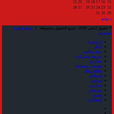
21
20
19
18
17
16
15
28
27
26
25
24
23
22
31
30
29
« يوليو
© حقوق النشر 2026، جميع الحقوق محفوظة |
مجلة النخبة
المصرية
الرئيسية
أخبار
بنوك وتأمين
بورصة وشركات
عقارات
استثمار وصناعة
طاقة ونقل
إتصالات
سياحة
سيارات
منوعات
فيديو
المقالات
فيسبوك
ملخص