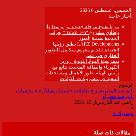
الوسوم
البورصة المصرية تربح
تعاملات جلسة اليوم الأربعاء
مؤشرات
البورصة خضراء
راضي عبد الباري
أبريل 15, 2026
6
ڤايبر
طباعة
تيلقرام
واتساب
مشاركة
فيسبوك
‫X
عبر
البريد
مقالات ذات صلة