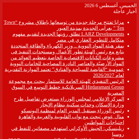
الخميس, أغسطس 6 2026
أخبار عاجلة
مزايا تفتتح مرحلة جديدة من توسعاتها بإطلاق مشروع “Town
Ten ” بعرابى الجديدة بمدينة العبور
LARZ Developments تطلق رؤيتها الجديدة لتقديم مفهوم
متكامل للتطوير العقاري في مصر
بمقر هيئة المواد النووية .. وزير الكهرباء والطاقة المتجددة
يتابع مع رئيس الهيئة تطور الأعمال ومستجدات التنفيذ فى
مشروعات الكيانات الاقتصادية الخاصة بتعظيم العوائد من
المواد الأرضيّة والعناصر النادرة المصاحبة للخامات النووية
عمومية “القابضة للسياحة والفنادق” تعتمد الموازنة التقديرية
لعام 2026/2027
الرئيس التنفيذي للهيئة العامة للاستثمار يبحث مع مجموعة
Hirdaramani Group السريلانكية خطط التوسع في السوق
المصرية
المركز الإعلامي لمجلس الوزراء يستعرض تفاصيل طرح
وزارة الإسكان وحدات سكنية بنظام الإيجار
رئيس الوزراء يستقبل المدير العام لمنظمة اليونسكو
منال عوض تبحث مع نواب القليوبية والغربية والقاهرة
احتياجات المواطنين
زيلينسكي: الجيش الأوكراني استهدف مصفاتين للنفط في
روسيا