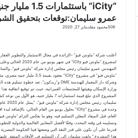
“iCity” باستثمارات 1.5 مليار جنيه
عمرو سليمان:توقعات بتحقيق الشرك
506
محمود مقلد
يناير 27, 2020
المهندس عمرو سليمان رئيس مجلس إدارة شركة “ماونتن فيو”، والساد
“ماونتن فيو” في مشروع “iCity” ب
وشركة دار المعمار للهندسة DME و”ريدكون”. تعد 
وزارة الإسكان وهيئتها للمجتمعات العمرانية، حيث تم توقيع اتفاقية 
المشروع الذي تبلغ قيمة استثماراته 7 مليار ج
وحدة في مشروع “iCity” بحلول يونيو من العام الحالي، بالإ
العام، قبل الميعاد المعلن التسليم فيه، وهو ما يعكس التزام “ماونتن ف
وتسليمه في وقته المحدد، وفقًا لأفضل المعايير العالمية والدولية لل
هذا المشروع.” ولفت سليمان إلى أن التسليم في الأوقات المتفق عليها