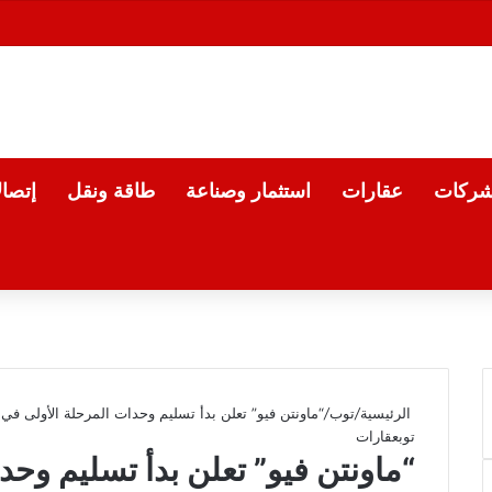
شركات
عقارات
استثمار وصناعة
طاقة ونقل
إتصا
الرئيسية
/
توب
/
“ماونتن فيو” تعلن بدأ تسليم وحدات المرحلة الأولى في “iCity” باستثمارات 1.5 مليار جن
توب
عقارات
“ماونتن فيو” تعلن بدأ تسليم وحد