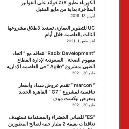
الكهرباء تطبق ١٧٪ فوائد على الفواتير
المتأخرة بداية من مايو المقبل
أبريل 13, 2019
UC للتطوير العقارى تستعد لاطلاق مشروعها
الثالث بالعاصمة خلال أيام
أغسطس 1, 2021
“Radix Development” تتعاقد مع ” اتحاد
مفهوم الصحة ” السعودية لإدارة القطاع
الطبى بمشروع “Agile ” فى العاصمة الإدارية
مايو 30, 2021
” marcon ” تقدم عروض سداد وأسعار
تنافسية لمشروع ” G7 ” القاهرة الجديد
بمعرض نيكست موف
مايو 30, 2021
“ES” للمبانى الخضراء والمستدامة تستهدف
تعاقدات بقيمة 2 مليار جنيه لصالح المطورين