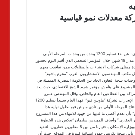
ة معدلات نمو قياسية
أعلنت شركة “ماونتن فيو” –الرائدة في مجال الاستثمار والتطوير العقاري- عن بدء تسليم 1200 وحدة من وحدات المرحلة الأولى
لمشروع “ماونتن فيو iCity” في شهر يونيو من عام 2020 الحالي وعلى مدار 18 شهر، خلال المؤتمر الصحفي الذي أقيم اليوم بحضور
ة ممثلي شركات الانشاءات والمقاولات ممن تعاقدت معهم
عقود بقيمة 3.5 مليار جنيه مصري، مثل مكتب المهندسون الاستشاريون العرب “محرم باخوم”
خطوة تسليم هذه الوحدات نتيجة التعاون الجاد بين الحكومة المصرية المتمثلة في
هذا المشروع على هامش مؤتمر شرم الشيخ الاقتصادي، حيث يعد
نيه، هو الأول من نوعه كشراكة بين القطاعين العام والخاص. وقال المهندس عمرو
سليمان، رئيس مجلس إدارة شركة “ماونتن فيو”، “يمثل عام 2020 عام الإنجازات لشركة “ماونتن فيو”، فهذا العام سنبدأ تسليم 1200
ضافة لبدء افتتاح المرحلة الأولى من نادي ماونتن فيو بحلول نهاية هذا
يو” بأن تقدم أقصى ما لديها من جهود للانتهاء من هذا المشروع
تطوير العقاري.” وأضاف المهندس سليمان “تعكس هذه الخطوة
قدرتنا على أن نكون على قدر الثقة التي وضعتها فينا الحكومة المصرية ووزارة الإسكان باختيارنا من بين 5 مطورين عقاريين، لتنفيذ
 يأتي نتيجة تكريس جهود انشائية كبيرة في الموقع، حيث أن