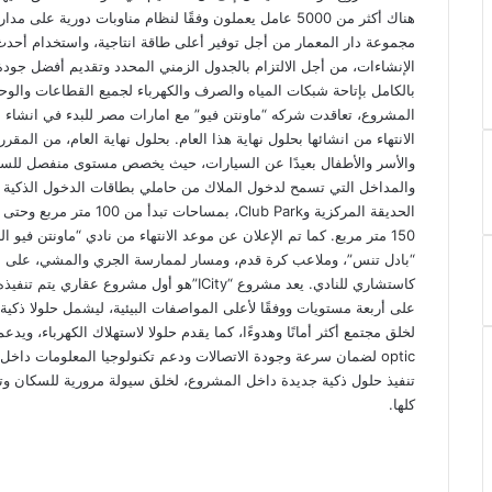
هناك أكثر من 5000 عامل يعملون وفقًا لنظام مناوبات دورية 
مجموعة دار المعمار من أجل توفير أعلى طاقة انتاجية، واستخدام أحدث 
الإنشاءات، من أجل الالتزام بالجدول الزمني المحدد وتقديم أفضل جودة 
بالكامل بإتاحة شبكات المياه والصرف والكهرباء لجميع القطاعات والوحد
المشروع، تعاقدت شركه “ماونتن فيو” مع امارات مصر للبدء في انشاء 
والمداخل التي تسمح لدخول الملاك من حاملي بطاقات الدخول الذكية ال
150 متر مربع. كما تم الإعلان عن موعد الانتهاء من نادي “ماونتن فيو
كاستشاري للنادي. يعد مشروع “ICity”هو أول مشرو
على أربعة مستويات ووفقًا لأعلى المواصفات البيئية، ليشمل حلولا ذكي
optic لضمان سرعة وجودة الاتصالات ودعم تكنولوجيا المعلومات د
تنفيذ حلول ذكية جديدة داخل المشروع، لخلق سيولة مرورية للسكان و
كلها.