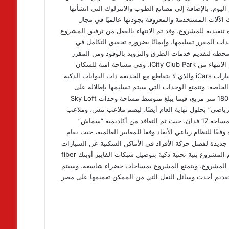
على مدار اليوم، بالإضافة إلى مصانع الطوب والانترلوك التي انشأتها
الآلات المستخدمة والمعروفة بجودتها عالميًا في مجال
تنفيذية للمشروع. وقد تم الانتهاء بالفعل من ترفيق المشروع
ات المقرر تسليمها. وإيمانًا بضرورة تحقيق التكامل في
محطه لتقديم خدمات الطرق والتزويد بالوقود ومن المقرر
الانتهاء من انشائها بحلول نهاية هذا العام. بحلول نهاية العام، من المقرر الانتهاء من iCity Club Park، وهي مساحة آمنة للسكان
والأسر والأطفال بعيدًا عن السيارات، حيث يخصص مستوى منفصل للسيارات iCars والذي لا يتقاطع مع الحديقة ذات البوابات الذكية
خاصة. وتتمتع الوحدات التي سيتم تسليمها بإطلالة على
الحديقة المركزية وClub Park، بمساحات تبدأ من 100 متر مربع وحتى 180 متر مربع، فيما يبلغ متوسط مساحة وحدات Sky Loft
 الرياضي” بحلول نهاية العام أيضًا، ليضم ملاعب تنس، وملاعب
“بادل تنس”، وملاعب كرة قدم، ومسار لممارسة الجري والمشي، على مساحة 17 فدان، حيث تم التعاقد من أكاديمية “سماش”
ع عقاري يتم تنفيذه وفقًا للنظام رباعي الأبعاد وفقا للمعايير العالمية، حيث يقام
ة جديدة لفصل حركة الأفراد في الأماكن السكنية عن السيارات
لخلق مجتمع أكثر أمانًا وهدوءًا، كما يقدم حلولا لاستهلاك الكهرباء، ويدعم المشروع بنية تحتية ذكية بتوصيل شبكات الفايبر أوبتك fiber
اخل المشروع. ويتمتع المشروع بمساحات خضراء شاسعة، وسيتم
تقديم أحدث وسائل النقل التي من الممكن تعميمها على مصر