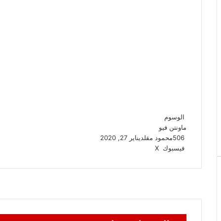
الوسوم
ماونتن فيو
506
محمود مقلد
يناير 27, 2020
ڤايبر
واتساب
تيلقرام
طباعة
مشاركة
فيسبوك
‫X
عبر
البريد