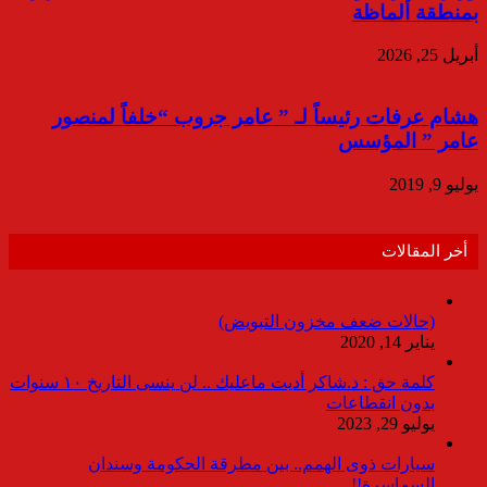
بمنطقة ألماظة
أبريل 25, 2026
هشام عرفات رئيساً لـ ” عامر جروب “خلفاً لمنصور
عامر ” المؤسس
يوليو 9, 2019
أخر المقالات
(حالات ضعف مخزون التبويض)
يناير 14, 2020
كلمة حق : د.شاكر أديت ماعليك .. لن ينسى التاريخ ١٠ سنوات
بدون انقطاعات
يوليو 29, 2023
سيارات ذوى الهمم.. بين مطرقة الحكومة وسندان
السماسرة!!