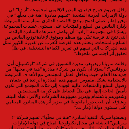
وقال جيروم جورج فيفيان، المدير الإقليمي لمجموعة “أزاديا” في
دولة الإمارات العربية المتحدة: “تسهم مبادرة “هبة في محلّها” في
توفير إطار عملي لدمج مبادئ الاقتصاد الدائري بممارساتنا المرتبطة
بإدارة الفائض من السلع والمنتجات على مستوى عمليات المجموعة.
ويسرّنا في مجموعة “أزاديا” أن نواصل دعم هذه المبادرة الرائدة،
التي تتيح لنا فرصة تبنّي نهج منظّم وموثوق لإعادة توزيع الفائض من
السلع والمنتجات. ونغتنم هذه الفرصة لنُعرب عن تقديرنا الكبير لمثل
هذه الشراكات التي تسهم في تعزيز الكفاءة التشغيلية، في ظلّ
تحقيق أثر اجتماعي ملحوظ.”
وقالت ماريانا رودريغز، مديرة التسويق في شركة “لوكسيتان أون
بروفانس”: “يسرّنا أن نكون من شركاء مبادرة “هبة في محلّها” من
جديد هذا العام، حيث يتداخل العمل المجتمعي مع الأهداف المرتبطة
بالاستدامة بشكل ملموس. تسهم هذه المبادرة الرائدة في ضمان
وصول السلع والمنتجات عالية الجودة إلى فئات المجتمع التي تكون
بأمسّ الحاجة إليها، في ظلّ الحفاظ على كرامة المستفيدين
وشعورهم بالاهتمام وتعزيز مسؤولية الشركات والأفراد تجاه البيئة.
ويشرّفنا أن نلعب دوراً ملحوظاً في تعزيز أثر هذه المبادرة المتنامي
على مستوى دولة الإمارات.”
وبصفتها شريك التنفيذ لمبادرة “هبة في محلّها”، تسهم شركة “ذا
سربلس” الناشئة في مجال تكنولوجيا المناخ في دولة الإمارات
والفائزة بالمركز الثاني في برنامج “ابتكر من أجل الغد” لتعزيز أثر