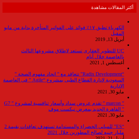
أكثر المقالات مشاهدة
الكهرباء تطبق ١٧٪ فوائد على الفواتير المتأخرة بداية من مايو
المقبل
أبريل 13, 2019
UC للتطوير العقارى تستعد لاطلاق مشروعها الثالث
بالعاصمة خلال أيام
أغسطس 1, 2021
“Radix Development” تتعاقد مع ” اتحاد مفهوم الصحة ”
السعودية لإدارة القطاع الطبى بمشروع “Agile ” فى العاصمة
الإدارية
مايو 30, 2021
” marcon ” تقدم عروض سداد وأسعار تنافسية لمشروع ” G7
” القاهرة الجديد بمعرض نيكست موف
مايو 30, 2021
“ES” للمبانى الخضراء والمستدامة تستهدف تعاقدات بقيمة 2
مليار جنيه لصالح المطورين خلال 2021
أبريل 21, 2021