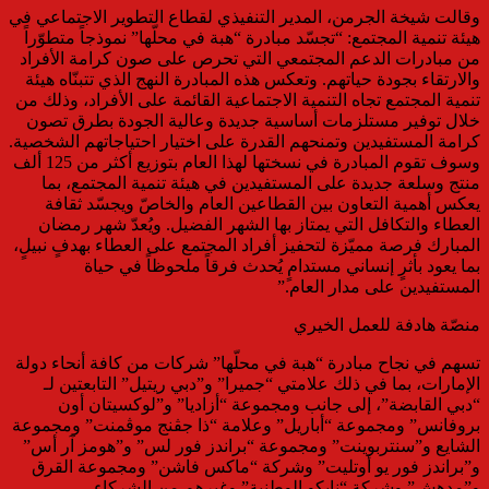
وقالت شيخة الجرمن، المدير التنفيذي لقطاع التطوير الاجتماعي في
هيئة تنمية المجتمع: “تجسّد مبادرة “هبة في محلّها” نموذجاً متطوّراً
من مبادرات الدعم المجتمعي التي تحرص على صون كرامة الأفراد
والارتقاء بجودة حياتهم. وتعكس هذه المبادرة النهج الذي تتبنّاه هيئة
تنمية المجتمع تجاه التنمية الاجتماعية القائمة على الأفراد، وذلك من
خلال توفير مستلزمات أساسية جديدة وعالية الجودة بطرق تصون
كرامة المستفيدين وتمنحهم القدرة على اختيار احتياجاتهم الشخصية.
وسوف تقوم المبادرة في نسختها لهذا العام بتوزيع أكثر من 125 ألف
منتج وسلعة جديدة على المستفيدين في هيئة تنمية المجتمع، بما
يعكس أهمية التعاون بين القطاعين العام والخاصّ ويجسّد ثقافة
العطاء والتكافل التي يمتاز بها الشهر الفضيل. ويُعدّ شهر رمضان
المبارك فرصة مميّزة لتحفيز أفراد المجتمع على العطاء بهدفٍ نبيلٍ،
بما يعود بأثرٍ إنساني مستدامٍ يُحدث فرقاً ملحوظاً في حياة
المستفيدين على مدار العام.”
منصّة هادفة للعمل الخيري
تسهم في نجاح مبادرة “هبة في محلّها” شركات من كافة أنحاء دولة
الإمارات، بما في ذلك علامتي “جميرا” و”دبي ريتيل” التابعتين لـ
“دبي القابضة”، إلى جانب ومجموعة “أزاديا” و”لوكسيتان أون
بروفانس” ومجموعة “أباريل” وعلامة “ذا جڤنج موڤمنت” ومجموعة
الشايع و”سنتربوينت” ومجموعة “براندز فور لس” و”هومز آر أس”
و”براندز فور يو أوتليت” وشركة “ماكس فاشن” ومجموعة القرق
و”مدهش” وشركة “نابكو الوطنية” وغيرهم من الشركاء.