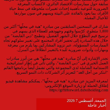
سابقة حول ممارسات الاقتصاد الدائري، لاكتساب المعرفة
الضرورية للتوعية بأهمية إحداث تغييرات ملحوظة في نمط حياة
الأفراد، بما يعود بالفائدة على البيئة ويسهم في صون مواردها
للأجيال المقبلة.
شارك في النسختين السابقتين من مبادرة “هبة في محلّها” أكثر من
1,800 متطوع، كرّسوا وقتهم وجهودهم للعطاء الذي يسهم في
ترسيخ قيم التطوّع خلال الشهر الفضيل. وتطمح “دبي القابضة” من
خلال هذه المبادرة إلى تحفيز أفراد المجتمع على تغيير سلوكهم تجاه
الممارسات المسؤولة، عبر تزويد المشاركين بما يلزم من معرفة
ومهارات وأدوات ضرورية للبدء بالتغيير انطلاقاً من المنزل.
تجدر الإشارة إلى أنّ مبادرة “هبة في محلّها” هي من أبرز مبادرات
العمل الخيري في “دبي القابضة”، والتي تأتي في إطار استراتيجية
الاستدامة الشاملة لدى المجموعة والتي تشمل أيضاً برنامجها القائم
“ابتكر من أجل الغد” لتعزيز أثر الشركات ذات النمو السريع.
لمعرفة المزيد عن مبادرة “هبة في محلّها”، يمكنكم مشاهدة فيديو
إطلاق الحملة أو زيارة الموقع الإلكتروني:
https://giftitforward.dubaiholding.com