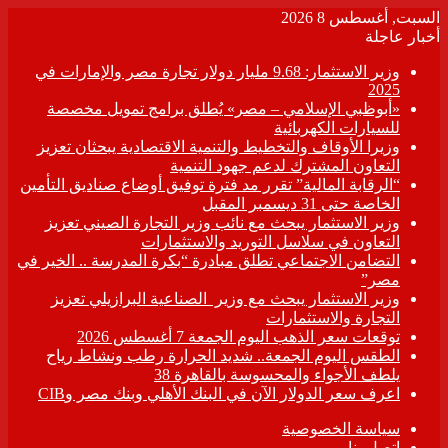
السبت, أغسطس 8 2026
أخبار عاجلة
وزير الاستثمار: 9.68 مليار دولار تجارة مصر والإمارات في
2025
«أبوظبي الإسلامي – مصر» يُطلق برامج تمويل مخصصة
للسيارات الكهربائية
وزيرا الأوقاف والتخطيط والتنمية الاقتصادية يبحثان تعزيز
التعاون المشترك لدعم جهود التنمية
“الرقابة المالية” تقرر مد فترة توفيق أوضاع صناديق التأمين
الخاصة حتى 31 ديسمبر المقبل
وزير الاستثمار يبحث مع نائب وزير التجارة الصيني تعزيز
التعاون في سلاسل التوريد والاستثمارات
التضامن الاجتماعي تطلق مبادرة “بكرة المدرسة .. الخير في
مصر”
وزير الاستثمار يبحث مع وزير الصناعية البرازيلي تعزيز
التجارة والاستثمارات
توقعات سعر الذهب اليوم الجمعة 7 أغسطس 2026
الطقس اليوم الجمعة.. شديد الحرارة رطب ونشاط رياح
يلطف الأجواء والمحسوسة بالقاهرة 38
اعرف سعر الدولار الآن في البنك الأهلي وبنك مصر وCIB
سياسة الخصوصية
اتصل بنا