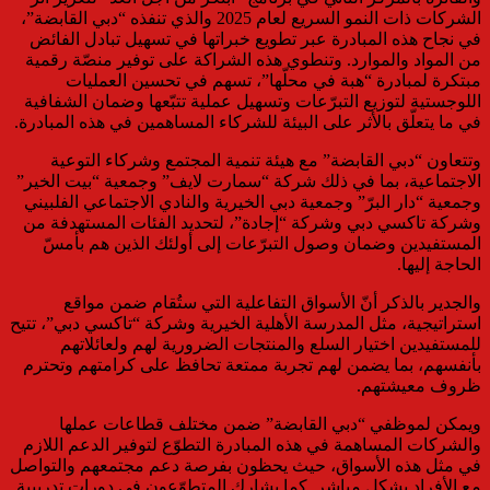
الشركات ذات النمو السريع لعام 2025 والذي تنفذه “دبي القابضة”،
في نجاح هذه المبادرة عبر تطويع خبراتها في تسهيل تبادل الفائض
من المواد والموارد. وتنطوي هذه الشراكة على توفير منصّة رقمية
مبتكرة لمبادرة “هبة في محلّها”، تسهم في تحسين العمليات
اللوجستية لتوزيع التبرّعات وتسهيل عملية تتبّعها وضمان الشفافية
في ما يتعلّق بالأثر على البيئة للشركاء المساهمين في هذه المبادرة.
وتتعاون “دبي القابضة” مع هيئة تنمية المجتمع وشركاء التوعية
الاجتماعية، بما في ذلك شركة “سمارت لايف” وجمعية “بيت الخير”
وجمعية “دار البرّ” وجمعية دبي الخيرية والنادي الاجتماعي الفلبيني
وشركة تاكسي دبي وشركة “إجادة”، لتحديد الفئات المستهدفة من
المستفيدين وضمان وصول التبرّعات إلى أولئك الذين هم بأمسّ
الحاجة إليها.
والجدير بالذكر أنّ الأسواق التفاعلية التي ستُقام ضمن مواقع
استراتيجية، مثل المدرسة الأهلية الخيرية وشركة “تاكسي دبي”، تتيح
للمستفيدين اختيار السلع والمنتجات الضرورية لهم ولعائلاتهم
بأنفسهم، بما يضمن لهم تجربة ممتعة تحافظ على كرامتهم وتحترم
ظروف معيشتهم.
ويمكن لموظفي “دبي القابضة” ضمن مختلف قطاعات عملها
والشركات المساهمة في هذه المبادرة التطوّع لتوفير الدعم اللازم
في مثل هذه الأسواق، حيث يحظون بفرصة دعم مجتمعهم والتواصل
مع الأفراد بشكل مباشر. كما يشارك المتطوّعون في دورات تدريبية