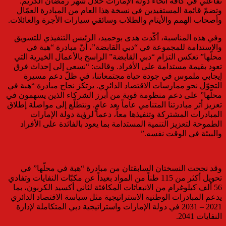
تفاعلي في كافة أنحاء دولة الإمارات خلال شهر رمضان الكريم.
وتضمّ قائمة المستفيدين في نسخة هذا العام من المبادرة العمّال
وأصحاب الهمم والأيتام والطلاب وسائقي سيارات الأجرة والعائلات.
وفي هذه المناسبة، أكّدت هدى بوحميد، الرئيس التنفيذي للتسويق
والاستدامة للمجموعة في “دبي القابضة”، أنّ مبادرة “هبة في
محلّها” تعكس التزام “دبي القابضة” الراسخ بالأعمال الخيرية التي
تعود بقيمة مستدامة على الأفراد. وقالت: “نسعى إلى إحداث فرق
إيجابي ملموس في جودة حياة مجتمعاتنا، في ظلّ دعم مسيرة
التحوّل نحو ممارسات الاقتصاد الدائري. يرتكز نجاح مبادرة “هبة في
محلّها” على دعم منظومة قوية من أبرز الشركاء الذين يسهمون في
تعزيز أثر مبادرتنا المتنامي عاماً بعد عامٍ. ونتطلّع إلى مواصلة إطلاق
المبادرات المشتركة وتنفيذها معاً، دعماً لرؤية دولة الإمارات
الطموحة لتعزيز التنمية المستدامة بما يعود بالفائدة على الأفراد
والبيئة في الوقت نفسه.”
وقد نجحت النسختان السابقتان من مبادرة “هبة في محلّها” في
تحويل أكثر من 115 طناً من المواد بعيداً عن مكبّات النفايات وتفادي
56 ألف كيلوغرام من الانبعاثات المكافئة لثاني أكسيد الكربون، بما
يدعم المبادرات الوطنية الاستراتيجية مثل سياسة الاقتصاد الدائري
2021 – 2031 في دولة الإمارات واستراتيجية دبي المتكاملة لإدارة
النفايات 2041.