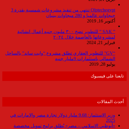
Olptechegypt تنتهي من تنفيذ مشروعات شمسية بقدرة 3
جيجاوات عالميا و 280 ميجاوات ببنبان
أكتوبر 16, 2019
” SAK ” للتطوير تضخ ٣٠٠ مليون جنيه أعمال انشائية
لمشروعاتها بالعاصمة خلال ٢٠٢٤
فبراير 21, 2024
“GV” للتطوير العقاري تطلق مشروع “وايت ساند” بالساحل
الشمالي باستثمارات 9مليار جنيه
يوليو 28, 2019
تابعنا على فيسبوك
أحدث المقالات
وزير الاستثمار: 9.68 مليار دولار تجارة مصر والإمارات في
2025
«أبوظبي الإسلامي – مصر» يُطلق برامج تمويل مخصصة