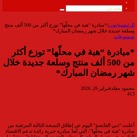
ملخص
الموقع
بحث
RSS
عن
الرئيسية
/
توب
/
*مبادرة “هبة في محلّها” توزع أكثر من 500 ألف منتج
وسلعة جديدة خلال شهر رمضان المبارك*
توب
منوعات
*مبادرة “هبة في محلّها” توزع أكثر
من 500 ألف منتج وسلعة جديدة خلال
شهر رمضان المبارك*
محمود مقلد
فبراير 26, 2026
413
أعلنت “دبي القابضة” اليوم عن إطلاق النسخة الثالثة المرتقبة من
مبادرة “هبة في محلّها”، التي تُعدّ مبادرة خيرية رائدة تدعم الاقتصاد
الدائري عبر تحويل السلع والمنتجات الجديدة إلى هدايا قيّمة تقدّمها