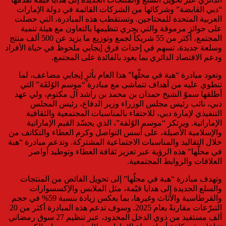
“دبي القابضة” وشركائها من الشركات القائمة في دولة الإمارات
العربية المتحدة للمحتاجين. وتستقطب هذه المبادرة، التي حصلت
على جوائز مرموقة والتي يجري تنظيمها بالتعاون مع هيئة تنمية
المجتمع، أكثر من 55 شريكاً لجمع وتوزيع ما يزيد عن 500 ألف منتج
وسلعة جديدة، تسهم في إحداث فرق إيجابي ملحوظ في حياة الأفراد
ودعم الاقتصاد الدائري بما يعود بالفائدة على المجتمع.
وتعود مبادرة “هبة في محلّها” هذا العام بأثرٍ إيجابي مضاعف، لما
تنطوي عليه من أهداف تتماشى مع مبادرة “موسم الوُلفَة” التي
أطلقها سموّ الشيخ حمدان بن محمد بن راشد آل مكتوم، ولي عهد
دبي، نائب رئيس مجلس الوزراء وزير الدفاع، رئيس المجلس
التنفيذي لإمارة دبي، للاحتفاء بالمناسبات المجتمعية والثقافية
الإماراتية. ويرتكز “موسم الوُلفة”، الذي يجسّد القيم الإماراتية
والإسلامية الأصيلة، على أسس التواصل وكرم العطاء والتكاتف من
خلال التقاليد والمناسبات الاجتماعية المشتركة. وتدعم مبادرة “هبة
في محلّها” هذه الرؤية عبر تعزيز ثقافة العطاء وتوطيد أواصر
العلاقات والروابط المجتمعية.
وتهدف مبادرة “هبة في محلّها” إلى تحويل الفائض من المنتجات
والسلع الجديدة إلى هدايا قيّمة، مثل الملابس والإكسسوارات
والقرطاسية والأثاث وغيرها، بما يعكس زيادة بنسبة 59% في حجم
التبرّعات مقارنةً بعام 2025. وسوف تدعم هذه المبادرة أكثر من 20
ألف مستفيد من ذوي الدخل المحدود، عبر تنظيم 27 سوق رمضاني