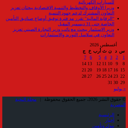
للسيارات الكهربائية
وزيرا الأوقاف والتخطيط والتنمية الاقتصادية يبحثان تعزيز
التعاون المشترك لدعم جهود التنمية
“الرقابة المالية” تقرر مد فترة توفيق أوضاع صناديق التأمين
الخاصة حتى 31 ديسمبر المقبل
وزير الاستثمار يبحث مع نائب وزير التجارة الصيني تعزيز
التعاون في سلاسل التوريد والاستثمارات
أغسطس 2026
س
د
ن
ث
أرب
خ
ج
7
6
5
4
3
2
1
14
13
12
11
10
9
8
21
20
19
18
17
16
15
28
27
26
25
24
23
22
31
30
29
« يوليو
© حقوق النشر 2026، جميع الحقوق محفوظة |
مجلة النخبة
المصرية
الرئيسية
أخبار
بنوك وتأمين