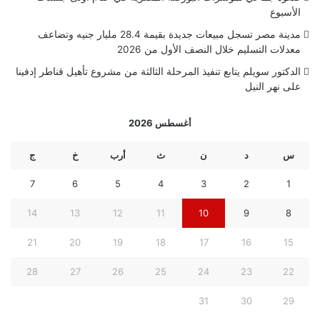
الأسبوع
مدينة مصر تسجل مبيعات جديدة بقيمة 28.4 مليار جنيه وتضاعف
معدلات التسليم خلال النصف الأول من 2026
الدكتور سويلم يتابع تنفيذ المرحلة الثالثة من مشروع تأهيل قناطر إدفينا
على نهر النيل
أغسطس 2026
س
د
ن
ث
أرب
خ
ج
7
6
5
4
3
2
1
14
13
12
11
10
9
8
21
20
19
18
17
16
15
28
27
26
25
24
23
22
31
30
29