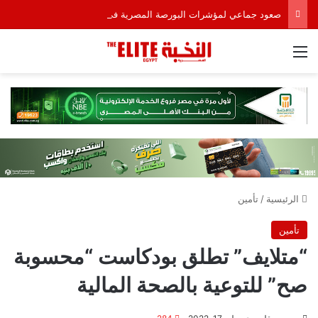
صعود جماعي لمؤشرات البورصة المصرية في ختام أولى جلسات الأسبوع
القائمة
الرئيسية
/
تأمين
تأمين
“متلايف” تطلق بودكاست “محسوبة
صح” للتوعية بالصحة المالية