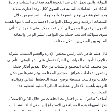
للدولة، والتي تعمل على سد الفجوة المعرفية لدى الشباب وزيادة
الذكاء في التعاملات المالية في السوق ككل، وقد اختارت متلايف
هذه الطريقة في توفير المعرفة والمعلومات للمجتمع من خلال
المنصات الرقمية وعبر وسائل التواصل الاجتماعي، ايمانا منها باهمية
التحول الرقمي للوصول الى اكبر عدد ممكن وهي خطوة لن تتأتى
سوى بمواكبة اساليب حديثة من التواصل لنشر الوعي والثقافة
المالية بين المصريين بشكل مختلف.
قال هيثم طاهر نائب رئيس مجلس الإدارة والعضو المنتدب لشركة
متلايف لتأمينات الحياة، إن الشركة تعمل على نشر الوعي التأميني
بين مختلف فئات المجتمع والشباب من خلال تقديم أفكار حديثة
ومتطورة تخاطب شرائح المجتمع المختلفة، ويتم نشرها من خلال
حلقات بودكاست مبسطة توضح أهمية التخطيط المالي وفوائده،
للتوعية بأهمية الادخار والتخطيط المالي السليم لتعظيم هذه
المدخرات.
أضاف “طاهر”، أنه تم اختيار بث الحلقات من خلال الـ”بودكاست”،
نظرًا لسهولة هذه الوسيلة في الاستماع إليها حتى أثناء النشاطات