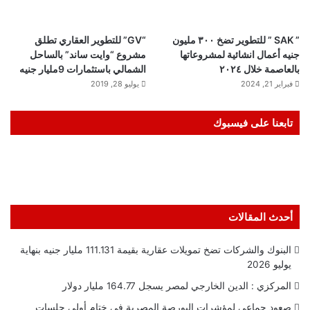
” SAK ” للتطوير تضخ ٣٠٠ مليون
“GV” للتطوير العقاري تطلق
جنيه أعمال انشائية لمشروعاتها
مشروع “وايت ساند” بالساحل
بالعاصمة خلال ٢٠٢٤
الشمالي باستثمارات 9مليار جنيه
فبراير 21, 2024
يوليو 28, 2019
تابعنا على فيسبوك
أحدث المقالات
البنوك والشركات تضخ تمويلات عقارية بقيمة 111.131 مليار جنيه بنهاية
يوليو 2026
المركزي : الدين الخارجي لمصر يسجل 164.77 مليار دولار
صعود جماعي لمؤشرات البورصة المصرية في ختام أولى جلسات