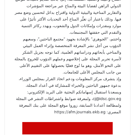
الدولي الراهن لقضايا البيئة والمناخ عبر مراجعة المؤشرات
والتقارير المناخية والبيئية الدولية واقتراح بدائل لتحسين وضع مصر
فيها. وذلك باعتبار أن تغيُّر المناخ أحد التحديات الأكثر تأثيرًا على
موارد ومقدرات وإمكانات الدول والشعوب، ويهدد ركائز التنمية
والتقدم التي حققتها المجتمعات.
واختتم، “الجوهري” بالإشادة بجهود “مجتمع الباحثين”، وسعيهم
الدؤوب من أجل نشر المعرفة المتخصصة وإثراء العمل البيئي
والمناخي بأبحاثهم ودراساتهم العلمية، كما توجه بجزيل الشكر
لأسرة تحرير المجلة على إخلاصهم وعملهم الدؤوب للخروج بالمجلة
على النحو الأمثل، وهو ما تُوج فعليًا بحصولها على التقييم الأعلى
من جانب المجلس الأعلى للجامعات.
وإذ يتشرف مركز المعلومات ودعم اتخاذ القرار بمجلس الوزراء،
بدعوة جمهور الباحثين والخبراء للمشاركة في أعداد المجلة،
ويسعدنا استقبال إسهاماتكم البحثية على البريد الإلكتروني:
cj@idsc.gov.eg، ولمعرفة ضوابط واشتراطات النشر في المجلة
ولمطالعة أعدادنا السابقة، زوروا موقع المجلة على بنك المعرفة
المصري: https://afm.journals.ekb.eg