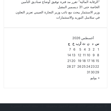
“الرقابة المالية” تقرر مد فترة توفيق أوضاع صناديق التأمين
الخاصة حتى 31 ديسمبر المقبل
وزير الاستثمار يبحث مع نائب وزير التجارة الصيني تعزيز التعاون
في سلاسل التوريد والاستثمارات
أغسطس 2026
س
د
ن
ث
أرب
خ
ج
7
6
5
4
3
2
1
14
13
12
11
10
9
8
21
20
19
18
17
16
15
28
27
26
25
24
23
22
31
30
29
« يوليو
© حقوق النشر 2026، جميع الحقوق محفوظة |
مجلة النخبة المصرية
الرئيسية