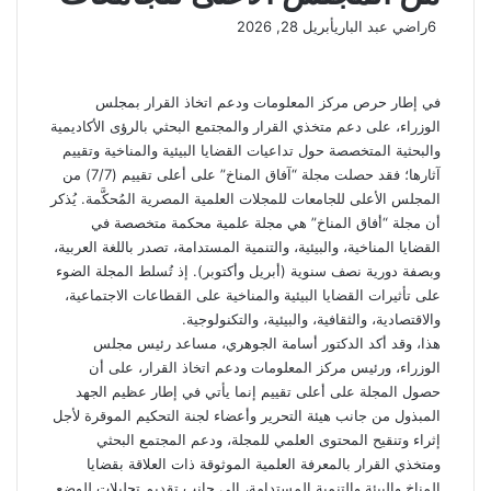
6
راضي عبد الباري
أبريل 28, 2026
في إطار حرص مركز المعلومات ودعم اتخاذ القرار بمجلس
الوزراء، على دعم متخذي القرار والمجتمع البحثي بالرؤى الأكاديمية
والبحثية المتخصصة حول تداعيات القضايا البيئية والمناخية وتقييم
آثارها؛ فقد حصلت مجلة “آفاق المناخ” على أعلى تقييم (7/7) من
المجلس الأعلى للجامعات للمجلات العلمية المصرية المُحكَّمة. يُذكر
أن مجلة “أفاق المناخ” هي مجلة علمية محكمة متخصصة في
القضايا المناخية، والبيئية، والتنمية المستدامة، تصدر باللغة العربية،
وبصفة دورية نصف سنوية (أبريل وأكتوبر). إذ تُسلط المجلة الضوء
على تأثيرات القضايا البيئية والمناخية على القطاعات الاجتماعية،
والاقتصادية، والثقافية، والبيئية، والتكنولوجية.
هذا، وقد أكد الدكتور أسامة الجوهري، مساعد رئيس مجلس
الوزراء، ورئيس مركز المعلومات ودعم اتخاذ القرار، على أن
حصول المجلة على أعلى تقييم إنما يأتي في إطار عظيم الجهد
المبذول من جانب هيئة التحرير وأعضاء لجنة التحكيم الموقرة لأجل
إثراء وتنقيح المحتوى العلمي للمجلة، ودعم المجتمع البحثي
ومتخذي القرار بالمعرفة العلمية الموثوقة ذات العلاقة بقضايا
المناخ والبيئة والتنمية المستدامة، إلى جانب تقديم تحليلات للوضع