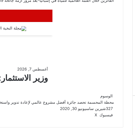
الفائزين خلال القمة العالمية للمياه في إسبانيا-بعد مرور أزمة جائحة COVID-19 العالمية.
الوسوم
محطة المحسمة تحصد جائزة أفضل مشروع عالمي لإعادة تدوير واستخدام ال
327
شيرين سامى
يونيو 30, 2020
ڤايبر
واتساب
تيلقرام
طباعة
مشاركة
فيسبوك
‫X
عبر
البريد