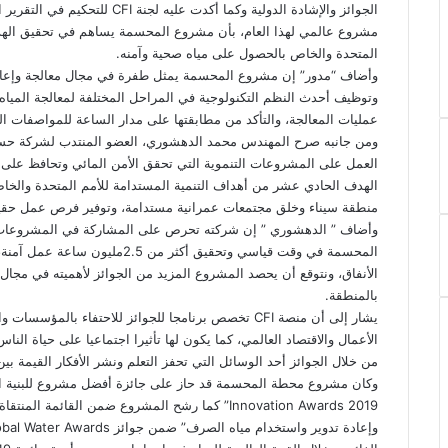
الجوائز والإشادة الدولية وكما أك
مشروع عالمي لهذا العام، بأن مشروع المحسمة يساهم في تحقيق الهدف
المتحدة والخاص بالحصول على مياه صحية وآمنه.
وأضاف “مدور” إن مشروع المحسمة يمثل طفرة في مجال معالجة وإعاد
وتوظيف أحدث النظم التكنولوجية في المراحل المختلفة لمعالجة المياه وا
عمليات المعالجة، والتأكد من مطابقتها على مدار الساعة للمواصفات الع
ومن جانبه صرح المهندس محمد الدهشوري، العضو المنتدب لشركة حسن 
العمل على المشروعات التنموية التي تحقق الأمن المائي وتحافظ على 
الهدف الحادي عشر من أهداف التنمية المستدامة للأمم المتحدة والخا
منطقة سيناء وخلق مجتمعات عمرانية مستدامة، وتوفير فرص عمل حقيقي
وأضاف ” الدهشوري ” إن شركته تحرص على المشاركة في المشروعات ال
المحسمة في وقت قياسي وتحقيق أكثر 
الأنفاق، ونتوقع أن يحصد المشروع المزيد من الجوائز لأهميته في مجال 
بالمنطقة.
يشار إلى أن منصة CFI تخصص برنامجا للجوائز للاحتفاء ب
الأعمال والاقتصاد العالمي، كما يكون لها تأثيرا اجتماعيا على حياة الناس،
من خلال الجوائز أحد الوسائل التي تحفز التعلم ونشر الأفكار القيمة بين
Innovation Awards 2019” كما رشح المشروع ضمن الق