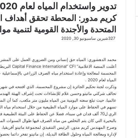
تدوير واستخدام المياه لعام 2020
كريم مدور: المحطة تحقق أهداف الت
المتحدة والأجندة القومية لتنمية موا
327
شيرين سامى
يونيو 30, 2020
محمد الدهشوري: المياه حق إنساني ومن الضروري العمل على المشروعا
أعلنت المنصة 
المحسمة لمعالجة وإعادة استخدام مياه الصرف الزراعي بالإسماعيلية 
المياه لعام 2020 .
وذكرت لجنة تحكيم الجائزة إن مشروع المحسمة، الذي افتتحه في شهر 
تحالف شركتي ماتيتو وحسن علام للإنشاءات تحت إشراف الهيئة الهندس
تسهم في الحفاظ على موارد المياه الطبيعية من خلال استخدام مياه ال
الري ل70 ألف فدان في سيناء، فضلا عن الحفاظ على البيئة الطبي
بالبحيرة التي كان يتم التخلص من مياه الصرف فيها طوال السنوات الما
وصرح المهندس كريم مدور، الرئيس التنفيذي لمجموعة ماتيتو أفريقيا، ال
لإدارة ومعالجة المياه وحلول الطاقة البديلة، إن ماتيتو تفخر دائما