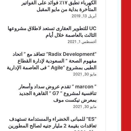
الكهرباء تطبق ١٧٪ فوائد على الفواتير
المتأخرة بداية من مايو المقبل
أبريل 13, 2019
UC للتطوير العقارى تستعد لاطلاق مشروعها
الثالث بالعاصمة خلال أيام
أغسطس 1, 2021
“Radix Development” تتعاقد مع ” اتحاد
مفهوم الصحة ” السعودية لإدارة القطاع
الطبى بمشروع “Agile ” فى العاصمة الإدارية
مايو 30, 2021
” marcon ” تقدم عروض سداد وأسعار
تنافسية لمشروع ” G7 ” القاهرة الجديد
بمعرض نيكست موف
مايو 30, 2021
“ES” للمبانى الخضراء والمستدامة تستهدف
تعاقدات بقيمة 2 مليار جنيه لصالح المطورين