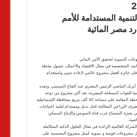
نمية المستدامة للأمم
رد مصر المائية
ت التنموية لتحقيق الأمن المائي
الاعلامية” Capital Finance International” CFI البريطانية، المتخصصة في مجال الاقتصاد والأعمال، حصول محطة
على جائزة أفضل مشروع عالمي لإعادة تدوير واستخدام
أبريل الماضي الرئيس المصري عبد الفتاح السيسي، ونفذه
ية للقوات المسلحة المصرية، يعد أكبر مشروع من نوعه
عالميا، حيث تبلغ سعته اليومية من المياه مليون متر مكعب، كما أن المحطة المقامة على مساحة 42 ألف مربع بمحافظة الإسماعيلية
صرف الزراعي المعالجة كحل بديل ومستدام لتلبية احتياجات
عية في بحيرة التمساح غرب قناة السويس والإنتاج السمكي
ضية.
شركة العالمية الرائدة في مجال الحلول الذكية المتكاملة
 بحصول مشروعات قومية و تنموية كمثل مشروع المحسمة على