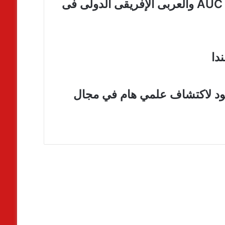
تخريج 150 مشروعا من حاضنة أعمال الـ AUC والعربى الإفريقى الدولى فى
دا
ود لاكتشاف علمي هام في مجال