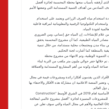
دت عليه لجنة CFI للتحكيم في التقرير الذى أرفقته بأسباب منحها محطة المحسمة لجائزة أفضل
 السادس من أهداف التنمية المستدامة التي وضعتها الأمم
ة استخدام مياه الصرف الزراعي ويعتمد على استخدام
ستخدام التكنولوجيا الرقمية والمعلوماتية لمراقبة فاعلية
المية لجودة المياه.
علام للإنشاءات، إن المياه حق إنساني، ومن الضروري
مصادر المياه الطبيعية، كما أن مشروع المحسمة يحقق
ص ببناء مدن ومجتمعات محلية مستدامة، من خلال تنمية
ة بالمنطقة كما أشارت لجنة التحكيم.
تنموية الوطنية، وتم الانتهاء من مشروع محطة
من 2.5مليون ساعة عمل آمنة، تم خلالها حفر حوالي مليون متر مكعب من التربة لبناء
صناعة المياه وكونه من أهم المشاريع المستدامة والعملاقة
المؤسسات والأفراد الذين يقدمون أفكارا رائدة ومشروعات قيمة في مجال
 وتعتبر المنصة الاعلامية ان مشاركة هذه الأفكار والاحتفاء بها
 دول العالم.
وكان مشروع محطة المحسمة قد حاز على جائزة أفضل مشروع للبنية الأساسية لعام 2019 في الشرق الأوسط “Construction
ائمة المنتقاة للمشروعات المتميزة لجائزة “أفضل مشروع عالمي لمعالجة
وإعادة تدوير واستخدام مياه الصرف” ضمن جوائز Global Water Awards العالمية والأهم في مجال المياه والتي سوف تعلن عن