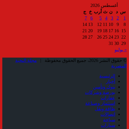
أغسطس 2026
س
د
ن
ث
أرب
خ
ج
7
6
5
4
3
2
1
14
13
12
11
10
9
8
21
20
19
18
17
16
15
28
27
26
25
24
23
22
31
30
29
« يوليو
© حقوق النشر 2026، جميع الحقوق محفوظة |
مجلة النخبة
المصرية
الرئيسية
أخبار
بنوك وتأمين
بورصة وشركات
عقارات
استثمار وصناعة
طاقة ونقل
إتصالات
سياحة
سيارات