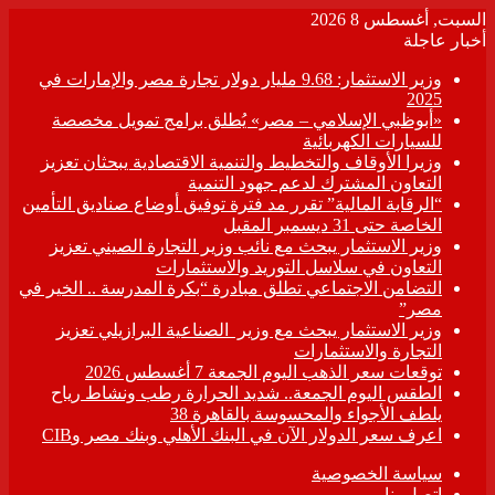
السبت, أغسطس 8 2026
أخبار عاجلة
وزير الاستثمار: 9.68 مليار دولار تجارة مصر والإمارات في
2025
«أبوظبي الإسلامي – مصر» يُطلق برامج تمويل مخصصة
للسيارات الكهربائية
وزيرا الأوقاف والتخطيط والتنمية الاقتصادية يبحثان تعزيز
التعاون المشترك لدعم جهود التنمية
“الرقابة المالية” تقرر مد فترة توفيق أوضاع صناديق التأمين
الخاصة حتى 31 ديسمبر المقبل
وزير الاستثمار يبحث مع نائب وزير التجارة الصيني تعزيز
التعاون في سلاسل التوريد والاستثمارات
التضامن الاجتماعي تطلق مبادرة “بكرة المدرسة .. الخير في
مصر”
وزير الاستثمار يبحث مع وزير الصناعية البرازيلي تعزيز
التجارة والاستثمارات
توقعات سعر الذهب اليوم الجمعة 7 أغسطس 2026
الطقس اليوم الجمعة.. شديد الحرارة رطب ونشاط رياح
يلطف الأجواء والمحسوسة بالقاهرة 38
اعرف سعر الدولار الآن في البنك الأهلي وبنك مصر وCIB
سياسة الخصوصية
اتصل بنا