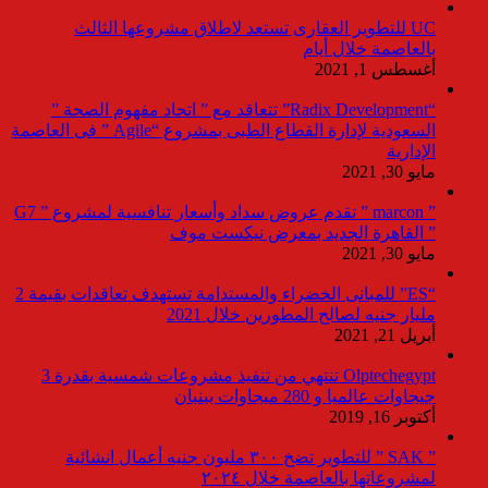
UC للتطوير العقارى تستعد لاطلاق مشروعها الثالث
بالعاصمة خلال أيام
أغسطس 1, 2021
“Radix Development” تتعاقد مع ” اتحاد مفهوم الصحة ”
السعودية لإدارة القطاع الطبى بمشروع “Agile ” فى العاصمة
الإدارية
مايو 30, 2021
” marcon ” تقدم عروض سداد وأسعار تنافسية لمشروع ” G7
” القاهرة الجديد بمعرض نيكست موف
مايو 30, 2021
“ES” للمبانى الخضراء والمستدامة تستهدف تعاقدات بقيمة 2
مليار جنيه لصالح المطورين خلال 2021
أبريل 21, 2021
Olptechegypt تنتهي من تنفيذ مشروعات شمسية بقدرة 3
جيجاوات عالميا و 280 ميجاوات ببنبان
أكتوبر 16, 2019
” SAK ” للتطوير تضخ ٣٠٠ مليون جنيه أعمال انشائية
لمشروعاتها بالعاصمة خلال ٢٠٢٤