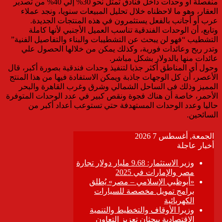
منفصلة أو وحدات داخل فنادق تمثل نحو 30% إلي 40% من تصدير
العقار، وهو ما لاحظناه خلال تحليل المبيعات سنويا، ونجد عملاء
عرب أو أجانب بالفعل يستثمرون في هذه المنتجات الجديدة.
وتابع، أن الوحدات الفندقية تناسب العميل الأجنبي لأنها كاملة
التشطيب “فهو لن يبحث عن التشطيبات والبناء والتفاصيل الفنية”
وتدر ربح وعائدات فورية، وكذلك يمكن من خلالها الحصول علي
عائدات منها بالدولار بشكل مباشر.
وحول أي المناطق أكثر جذبا لتنفيذ وحدات فندقية بصورة أكبر، قال
الأعصر، أن كل الوجهات جاذبة ويمكن الاستفادة فيها من هذا المنتج
المميز وذلك فى الساحل الشمالي وشرق وغرب القاهرة والبحر
الأحمر، خاصة أن هناك فجوة ونقص كبير في عدد الوحدات المتوفرة
حاليا وعدد الوحدات المستهدفة حتي تستوعب أعداد أكبر من
السائحين.