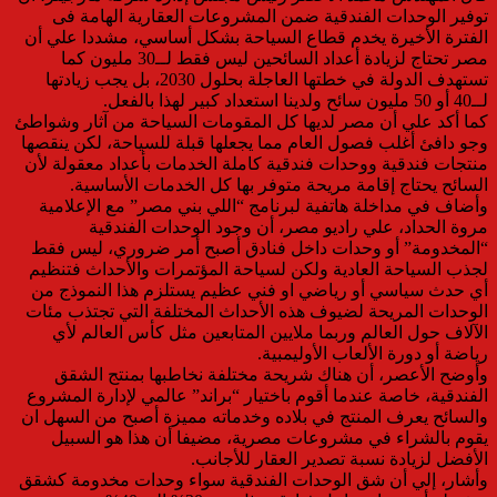
توفير الوحدات الفندقية ضمن المشروعات العقارية الهامة فى
الفترة الأخيرة يخدم قطاع السياحة بشكل أساسي، مشددا علي أن
مصر تحتاج لزيادة أعداد السائحين ليس فقط لــ30 مليون كما
تستهدف الدولة في خطتها العاجلة بحلول 2030، بل يجب زيادتها
لــ40 أو 50 مليون سائح ولدينا استعداد كبير لهذا بالفعل.
كما أكد علي أن مصر لديها كل المقومات السياحة من آثار وشواطئ
وجو دافئ أغلب فصول العام مما يجعلها قبلة للسياحة، لكن ينقصها
منتجات فندقية ووحدات فندقية كاملة الخدمات بأعداد معقولة لأن
السائح يحتاج إقامة مريحة متوفر بها كل الخدمات الأساسية.
وأضاف في مداخلة هاتفية لبرنامج “اللي بني مصر” مع الإعلامية
مروة الحداد، علي راديو مصر، أن وجود الوحدات الفندقية
“المخدومة” أو وحدات داخل فنادق أصبح أمر ضروري، ليس فقط
لجذب السياحة العادية ولكن لسياحة المؤتمرات والأحداث فتنظيم
أي حدث سياسي أو رياضي او فني عظيم يستلزم هذا النموذج من
الوحدات المريحة لضيوف هذه الأحداث المختلفة التي تجتذب مئات
الآلاف حول العالم وربما ملايين المتابعين مثل كأس العالم لأي
رياضة أو دورة الألعاب الأوليمبية.
وأوضح الأعصر، أن هناك شريحة مختلفة نخاطبها بمنتج الشقق
الفندقية، خاصة عندما أقوم باختيار “براند” عالمي لإدارة المشروع
والسائح يعرف المنتج في بلاده وخدماته مميزة أصبح من السهل ان
يقوم بالشراء في مشروعات مصرية، مضيفا أن هذا هو السبيل
الأفضل لزيادة نسبة تصدير العقار للأجانب.
وأشار، إلي أن شق الوحدات الفندقية سواء وحدات مخدومة كشقق