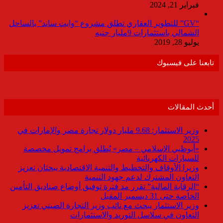
فبراير 21, 2024
“GV” للتطوير العقاري تطلق مشروع “وايت ساند” بالساحل
الشمالي باستثمارات 9مليار جنيه
يوليو 28, 2019
تابعنا على فيسبوك
أحدث المقالات
وزير الاستثمار: 9.68 مليار دولار تجارة مصر والإمارات في
2025
«أبوظبي الإسلامي – مصر» يُطلق برامج تمويل مخصصة
للسيارات الكهربائية
وزيرا الأوقاف والتخطيط والتنمية الاقتصادية يبحثان تعزيز
التعاون المشترك لدعم جهود التنمية
“الرقابة المالية” تقرر مد فترة توفيق أوضاع صناديق التأمين
الخاصة حتى 31 ديسمبر المقبل
وزير الاستثمار يبحث مع نائب وزير التجارة الصيني تعزيز
التعاون في سلاسل التوريد والاستثمارات