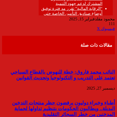
محمود مقلد
فبراير 15, 2025
111
ڤايبر
طباعة
تيلقرام
واتساب
مشاركة
فيسبوك
‫X
عبر
البريد
مقالات ذات صلة
النائب محمد فاروق: خطة للنهوض بالقطاع السياحي
تعتمد على التدريب و التكنولوجيا وتحديث القوانين
ديسمبر 27, 2025
أطباء وخبراء دوليون يرفضون حظر منتجات التدخين
البديلة.. ويطالبون الحكومات بتنظيم تداولها لحماية
المدخنين من خطر السجائر التقليدية