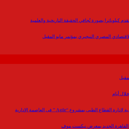
 كيلوباترا بصورة تُجافي الحقيقة التاريخية والعلمية
لاقتصادي المصري النيجيري بمؤتمر مايو المقبل