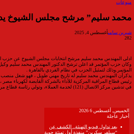
منوعات
محمد سليم” مرشح مجلس الشيوخ يدلو 
شيرين سامى
أغسطس 4, 2025
282
ادلى المهندس محمد سليم مرشح انتخابات مجلس الشيوخ عن حزب المؤتمر ؛ رقم ٥٢ رمز الهدهد، بصوته اليوم من داخل لجنت
المؤتمر.وذلك لتمثيل الحزب في نظام الفردي بالقاهرة .
يذكرأن المهندس محمد سليم له تاريخ مهني طويل ، فهو شغل منصب
رئيس قطاع المراقبة المركزية للأداء بالشركة القابضة لكهرباء مصر
في تدشين مركز الاتصال (121) لخدمة العملاء، وتولي رئاسة قطاع مركز الجهد الفائق، وتولي رئاسة اللجنة الوطنية الكهروتقنية وعضو اللجنة الوطنية لكفاءة الطاقة .