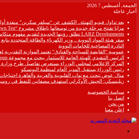
الجمعة, أغسطس 7 2026
أخبار عاجلة
بعد تداول فيديو التهنئة.. الكشف عن “سيلفر سكرين” منفذة أو
مزايا تفتتح مرحلة جديدة من توسعاتها بإطلاق مشروع “Town Ten ” بعرابى الجديدة بمدينة العبور
LARZ Developments تطلق رؤيتها الجديدة لتقديم مفهوم متكامل للتطوير العقاري في مصر
بمقر هيئة المواد النووية .. وزير الكهرباء والطاقة المتجددة يت
النادرة المصاحبة للخامات النووية
عمومية “القابضة للسياحة والفنادق” تعتمد الموازنة التقديرية لعام 6/2027
الرئيس التنفيذي للهيئة العامة للاستثمار يبحث مع مجموعة Hirdaramani Group السريلانكية خطط التوسع في السوق المصرية
المركز الإعلامي لمجلس الوزراء يستعرض تفاصيل طرح وزارة ال
رئيس الوزراء يستقبل المدير العام لمنظمة اليونسكو
منال عوض تبحث مع نواب القليوبية والغربية والقاهرة احتياجات
زيلينسكي: الجيش الأوكراني استهدف مصفاتين للنفط في روسيا
سياسة الخصوصية
اتصل بنا
من نحن
اعلن معنا
القائمة