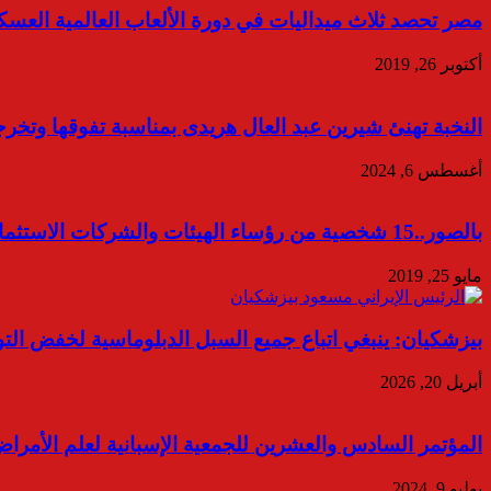
مصر تحصد ثلاث ميداليات في دورة الألعاب العالمية العسك
أكتوبر 26, 2019
النخبة تهنئ شيرين عبد العال هريدى بمناسبة تفوقها وتخرجه
أغسطس 6, 2024
بالصور..15 شخصية من رؤساء الهيئات والشركات الاستثمارية يشاركون في ختام بطولة “الميزان الاقتصادي” الرمضانية
مايو 25, 2019
بيزشكيان: ينبغي اتباع جميع السبل الدبلوماسية لخفض الت
أبريل 20, 2026
المؤتمر السادس والعشرين للجمعية الإسبانية لعلم الأمراض المزدوجة (SEPD) حظر السجائر أمر جيد، لكن
يوليو 9, 2024