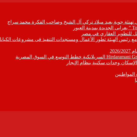
ل تهنئة جوية بعيد ميلاد تركي آل الشيخ وصاحب الفكرة محمد سراج
ابع مع رئيس الهيئة تطور الأعمال ومستجدات التنفيذ فى مشروعات الكيانا
202
إسكان وحدات سكنية بنظام الإيجار
 المواطنين