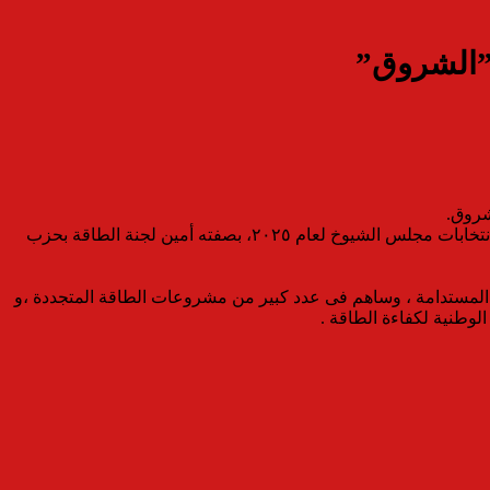
ى”الشروق”
وكان حزب المؤتمر قد اعلن ترشح الدكتور المهندس محمد سليم وكيل وزارة الكهرباء والطاقة المتجددة السابق وعضو نقابة المهندسين في انتخابات مجلس الشيوخ لعام ٢٠٢٥، بصفته أمين لجنة الطاقة بحزب
 المستدامة ، وساهم فى عدد كبير من مشروعات الطاقة المتجددة ،و