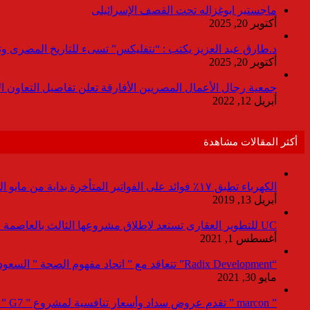
ماجستير ابوغزاله تحت القصف الإسرائيلى
أكتوبر 20, 2025
د.طارق عبد العزيز يكتب : “نتفليكس” تسىء للتاريخ المصرى وتقدم
أكتوبر 20, 2025
جمعية رجال الأعمال المصريين الأفارقة تعلن تفاصيل التعاون ا
أبريل 12, 2022
أكثر المقالات مشاهدة
الكهرباء تطبق ١٧٪ فوائد على الفواتير المتأخرة بداية من مايو المقبل
أبريل 13, 2019
UC للتطوير العقارى تستعد لاطلاق مشروعها الثالث بالعاصمة خلال أيام
أغسطس 1, 2021
“Radix Development” تتعاقد مع ” اتحاد مفهوم الصحة ” السعودية لإدارة القطاع الطبى بمشروع “Agile ” فى العاصمة الإدارية
مايو 30, 2021
” marcon ” تقدم عروض سداد وأسعار تنافسية لمشروع ” G7 ” القاهرة الجديد بمعرض نيكست موف