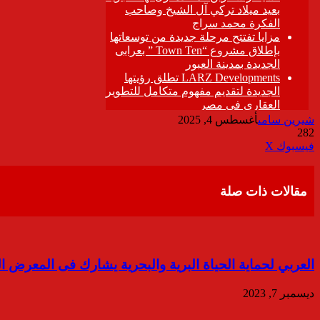
شيرين سامى
أغسطس 4, 2025
282
ڤايبر
طباعة
تيلقرام
واتساب
مشاركة
فيسبوك
‫X
عبر
البريد
مقالات ذات صلة
العربي لحماية الحياة البرية والبحرية يشارك فى المعرض ا
ديسمبر 7, 2023