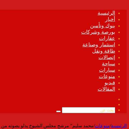
الرئيسية
أخبار
بنوك وتأمين
بورصة وشركات
عقارات
استثمار وصناعة
طاقة ونقل
إتصالات
سياحة
سيارات
منوعات
فيديو
المقالات
فيسبوك
ملخص
الموقع
بحث
RSS
عن
الرئيسية
/
منوعات
/
محمد سليم” مرشح مجلس الشيوخ يدلو بصوته من داخ