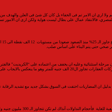
 علم ولا اري ان الامر تم فى الخفاء بل كان كل شئ فى العلن والهدف 
المصري، فالانتقاد عمال على بطال ليست هواية ولكن ارى ان الامور 
بالف
و امر صحي حتى يتم البناء على اساس صلب.
ن مرحلة استثنائية وعليه ان يخفف من اعتماده على “الكريديت” فالفترة 
يجاب على سعر السهم فيما يتعلق بالتقييم .
يل ان المضاربات اختفت فى السوق بشكل جديد مع تشديد الرقابة على ا
شركات السمسرة عانت بشدة خلال الاعو