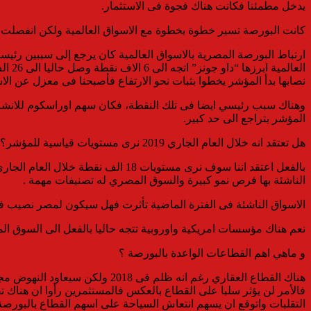
يدخل مطمئنا فكانت هناك فجوة فى الاستثمار.
كانت البورصة تسير خطوة بخطوة مع الاسواق العالمية ولكن انفصلت فى
العا
نصابها بدأ المؤشر يخطوا بثبات نحو الارتفاع فأصبحنا فى معزل عن الاس
وهناك سبب رئيسي ايضا فى تلك النقطة، فكان سهم اوراسكوم للانشاء
المؤشر يتراجع الى حد كبير.
هل تعتقد انه خلال العام الجاري 2019 نرى مستويات قياسية للمؤشر؟
بالفعل اعتقد اننا سوف نرى مستويات
الناشئة بها فرص نمو كبيرة والسوق المصري له تصنيفات مهمة .
الاسواق الناشئة فى الفترة الماضية تأثرت فهل سيكون لمصر نصيب ف
نعم هناك مؤسسات امريكية واوروبية تتجه حاليا بالفعل الى السوق ا
و ماهي اهم القطاعات الواعدة بالبورصة ؟
فالأمر لن يؤثر سلبا على القطاع بالعكس فالمستثمرين رأوا ان هناك
التقلبات واتوقع ان يسهم انتعاش السياحة على اسهم القطاع بالبورصة