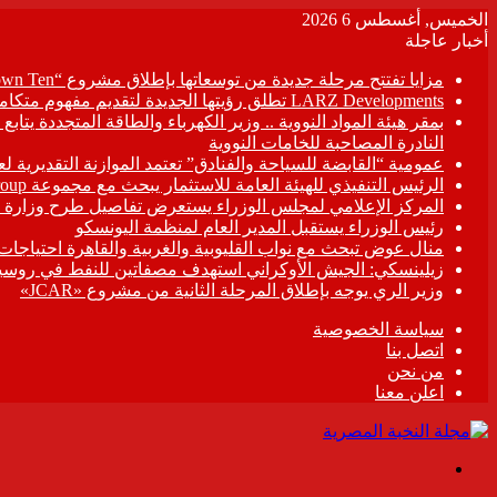
الخميس, أغسطس 6 2026
أخبار عاجلة
مزايا تفتتح مرحلة جديدة من توسعاتها بإطلاق مشروع “Town Ten ” بعرابى الجديدة بمدينة العبور
LARZ Developments تطلق رؤيتها الجديدة لتقديم مفهوم متكامل للتطوير العقاري في مصر
بمقر هيئة المواد النووية .. وزير الكهرباء والطاقة المتجددة يت
النادرة المصاحبة للخامات النووية
عمومية “القابضة للسياحة والفنادق” تعتمد الموازنة التقديرية لعام 6/2027
الرئيس التنفيذي للهيئة العامة للاستثمار يبحث مع مجموعة Hirdaramani Group السريلانكية خطط التوسع في السوق المصرية
المركز الإعلامي لمجلس الوزراء يستعرض تفاصيل طرح وزارة ال
رئيس الوزراء يستقبل المدير العام لمنظمة اليونسكو
منال عوض تبحث مع نواب القليوبية والغربية والقاهرة احتياجات
زيلينسكي: الجيش الأوكراني استهدف مصفاتين للنفط في روسيا
وزير الري يوجه بإطلاق المرحلة الثانية من مشروع «JCAR»
سياسة الخصوصية
اتصل بنا
من نحن
اعلن معنا
القائمة