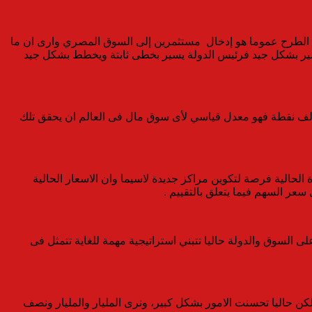
من الطرح عموما هو إدخال مستثمرين إلى السوق المصري وارى ان ما
تسير بشكل جيد فرئيس الدولة يسير بخطى ثابتة ويخطط بشكل جيد
عل نحن فى حاجة إلى بضاعة جديدة فالبورصة حققت معدل ارتفاع جاوز الـ 25% منذ الصعود صعودا من مستويات 12 الف نقطة الى 15 الف نقطة فهو معدل قياسي لأى سوق مال فى العالم ان يحقق تلك
الحالية فرصة لتكوين مراكز جديدة لاسيما وان الاسعار الحالية
لسوق والدولة حاليا تتبني استراتيجية مهمة للغاية تتمثل فى
ام 2013 وحتى 2015 امور صعبة للغاية فأحجام التداولات آنذاك لم تكن تتجاوز الـ 300 مليون جنيه ولكن حاليا تحسنت الامور بشكل كبير، ونرى المليار والمليار ونصف