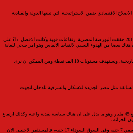
كثر من 60 عام، بعد نجاح الحكومة فى تطبيق اجراءات الاصلاح الاقتصادي ضمن الاستراتيجية التي تبنتها الدولة والقيادية
فى الحقيقة بعد اتخاذ الخطوة الهامة والضرورية والخاصة بتعويم الجنيه، فى اواخر عام 2016، شاهدنا نموا كبيرا فى كافة المجالات وفى عام 2017 حققت البورصة المصرية ارتفاعات قوية وكانت الافضل اداءً على
ن هناك بعضا من الهدوء النسبي لالتقاط الانفاس وهو امر صحي للغاية
وما يحدث حاليا فى البورصة من تراجعات يأتي فى إطار موجة تصحيحة لاتدعوا للقلق لاسيما بعد ان حقق المؤشر الرئيسي للسوق مستويات تاريخية، ونستهدف مستويات 18 الف نقطة ومن الممكن ان نرى
سابقة مثل مصر الجديدة للاسكان والشرقية للدخان اتجهت
بدون رياء فالحكومة تدير القطاع المصرفي والمالي بشكل احترافي للغاية فالاحتياطي النقدى كان عند 14 مليار فى 2013 واليوم الاحتياطي بلغ 45 مليار وهو ما يدل على ان هناك سياسة نقدية واعية وكذلك ارتفاع
اليوم مصر لديها فرص استثمارية جيدة بدليل اقبال الاجانب على السوق المصرية بناء على سعر العملة فكان لدينا سعر العملة فى السوق الرسمي 7 جنيه وفى السوق السوداء 17 جنيه، فالمستثمر الاجنبيى الان