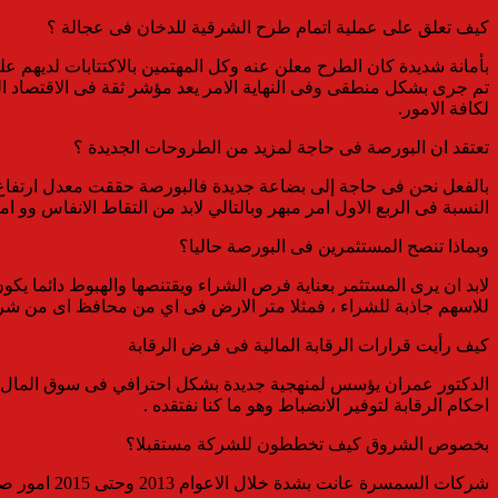
كيف تعلق على عملية اتمام طرح الشرقية للدخان فى عجالة ؟
بأمانة شديدة كان الطرح معلن عنه وكل المهتمين بالاكتتابات لديهم
تم جرى بشكل منطقى وفى النهاية الامر يعد مؤشر ثقة فى الاقتصاد 
لكافة الامور.
تعتقد ان البورصة فى حاجة لمزيد من الطروحات الجديدة ؟
النسبة فى الربع الاول امر مبهر وبالتالي لابد من التقاط الانفاس و
وبماذا تنصح المستثمرين فى البورصة حاليا؟
لابد ان يرى المستثمر بعناية فرص الشراء ويقتنصها والهبوط دائما يكو
للاسهم جاذبة للشراء ، فمثلا متر الارض فى اي من محافظ اى من شركات العقارات تجاوز ال20 الف جنيه للمتر وهو ما ينعكس بالا
كيف رأيت قرارات الرقابة المالية فى فرض الرقابة
الدكتور عمران يؤسس لمنهجية جديدة بشكل احترافي فى سوق المال بدل
احكام الرقابة لتوفير الانضباط وهو ما كنا نفتقده .
بخصوص الشروق كيف تخططون للشركة مستقبلا؟