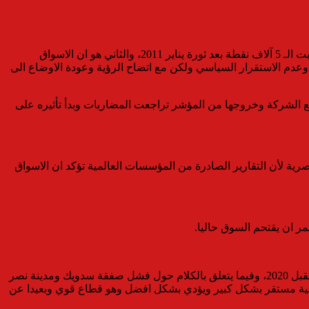
ارتباط البورصة المصرية بالاسواق العالمية كان يرجع إلى سببين رئيسيين الاول وهو ان السوق المصري هبط إلى مستويات متندنية للغاية قاربت الـ 5 آلاف نقطة بعد ثورة يناير 2011، والثاني هو ان الاسواق
بفعل اسباب داخلية بسبب الثورة وعدم الاستقرار السياسي ولكن مع اتضاح الرؤية وعودة الاوضاع الى
ع الشركة وخروجها من المؤشر تراجعت المضاربات وبدأ تأثيره على
هار البورصة المصرية لأن التقارير الصادرة من المؤسسات العالمية تؤكد ان الاسواق
ر ان يقتحم السوق حاليا.
هناك القطاع العقاري رغم انه ظلم فى 2018 ولكن سيعاود النهوض مجددا العام الجاري على ان تكون الانطلاقة الحقيقية للقطاع فى العام المقبل 2020، وفيما يتعلق بالكلام حول فشل صفقة سدويك ومدينة نصر
مصرفية مستقر بشكل كبير ويؤدي بشكل افضل وهو قطاع قوي وبعيدا عن