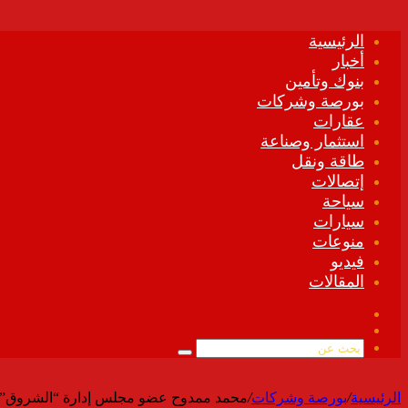
الرئيسية
أخبار
بنوك وتأمين
بورصة وشركات
عقارات
استثمار وصناعة
طاقة ونقل
إتصالات
سياحة
سيارات
منوعات
فيديو
المقالات
فيسبوك
ملخص
الموقع
بحث
RSS
عن
الرئيسية
/
بورصة وشركات
/
محمد ممدوح عضو مجلس إدارة “الشروق” للأوراق المالية:2019 عام ازدهار البورصة المصرية وتحق