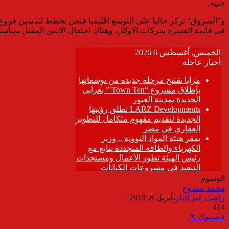
جنيه.
و”الشروق” تركز حاليا على التوسع اقليميا فنحن نخطط لتدشين فروع ج
فى قائمة العشرة شركات الاوائل، وهناك احتفال الاثنين المقبل بمناسبة مرور 25 عام على تأسيس الشركة ووجهنا الدعوات لعدد من الوزراء وكذلك الرقابة ا
الوسوم
محمد ممدوح
راضي عبد الباري
أبريل 8, 2019
414
ڤايبر
طباعة
تيلقرام
واتساب
مشاركة
فيسبوك
‫X
عبر