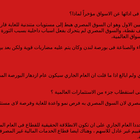
 ادائها عن الاسواق مؤخراً لماذا؟
لمية ابرزها “داو جونز” اتجه الى 6 الاف نقطة وصل حاليا الى 26 الف نقطة، والسوق المصري لم يتحرك 
واق العالمية،
 والصناعة فى بورصة لندن وكان يتم عليه مضاربات قوية ولكن بعد بي
 18 الف نقطة خلال العام الجاري ولم ابالغ اذا ما قلت ان العام الجاري سيكون عام ازد
ى استقطاب جزء من الاستثمارات العالمية ؟
لمصري لان السوق المصري به فرص نمو واعدة للغاية وفرصة لاى مستثم
 تقييم غير عادل للاسهم ، وهناك ايضا قطاع الخدمات المالية غير ال
.