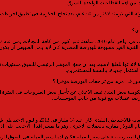
واضاف ممدوح ان الاقتصاد المصري تعافى بقوة وخرج من عثرته وكبوته التي لازمته لا
ري؟
ت القوية الغير مسبوقة للبورصة المصرية كان لابد ومن الطبيعي ان يكو
تثمار جديدة، بالنسبة للمستثمرين.
 دور فى مزيد من تراجعات البورصة مؤخرا ؟
ومية بعض الشئ فبعد الاعلان عن تأجيل بعض الطروحات فى الفترة ال
 نرصد عميلات بيع قوية من جانب المؤسسات.