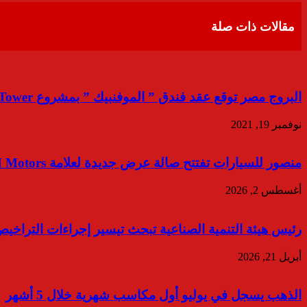
البريد
مقالات ذات صلة
البروج مصر توقع عقد فندق ” الموفنبيك ” بمشروع Sixty Iconic Tower تحت ادارة شركة أكور العالمية
نوفمبر 19, 2021
منصور للسيارات تفتتح صالة عرض جديدة لعلامة IM Motors في Park St بالتجمع الخامس
أغسطس 2, 2026
رئيس هيئة التنمية الصناعية تبحث تيسير إجراءات التراخي
أبريل 21, 2026
الذهب يسجل في يوليو أول مكاسب شهرية خلال 5 أشهر