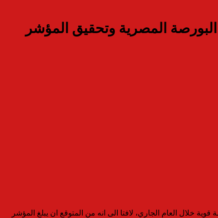
 “الشروق” للأوراق المالية:2019 عام ازدهار البورصة المصرية وتحقيق المؤشر
وية خلال العام الجاري، لافتا الى انه من المتوقع ان يبلغ المؤشر