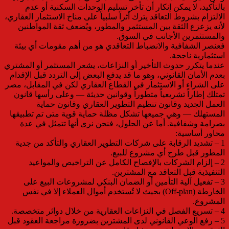
بالتأكيد، لا يمكن إنكار أن تأخر تسليم الوحدات السكنية أو عدم
الالتزام بشروط التعاقد يترك أثراً سلبياً على مناخ الاستثمار العقاري،
لأنه يزعزع الثقة بين المستثمر والمطور، ويُضعف ثقة المواطنين
والمستثمرين الأجانب في السوق.
فعنصر الشفافية والانضباط التعاقدي هو من أهم مقومات أي بيئة
استثمارية ناجحة.
عندما يتكرر حدوث التأخير أو النزاعات، يشعر المستثمر أو المشتري
بعدم الأمان القانوني، وهو ما قد يدفع البعض إلى التردد قبل الإقدام
على الشراء أو الاستثمار في القطاع العقاري لكن في المقابل، مصر
تمتلك إطاراً تشريعياً متطوراً وقوانين حديثة — وعلى رأسها قانون
العمل الجديد وقانون تنظيم التطوير العقاري وقانون حماية
المستهلك — وهي جميعها تشكل مظلة حماية قوية متى تم تطبيقها
بصرامة وشفافية. أما عن الحلول، فنحن نرى أنها تتمثل في عدة
محاور أساسية:
1 – تشديد الرقابة على شركات التطوير العقاري والتأكد من جدية
المطور قبل طرح أي مشروع للبيع.
2 – إلزام الشركات بالإفصاح الكامل عن التراخيص والمواعيد
التنفيذية قبل التعاقد مع المشترين.
3 – تفعيل آلية التأمين أو الضمان البنكي لمشروعات البيع على
الخارطة (Off-plan) بحيث لا تُستخدم أموال العملاء إلا في نفس
المشروع.
4 – تسريع الفصل في النزاعات العقارية من خلال دوائر متخصصة.
5 – رفع الوعي القانوني لدى المشترين بضرورة مراجعة العقود قبل