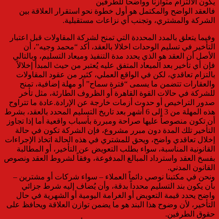
يكون الالتزام متوازناً وواضحاً للطرفين
فالعقد الواضح والمكتمل هو أول خطوة نحو استقرار العلاقة بين
الشركة والمشتري، وتجنب أي نزاعات مستقبلية.
وفيما يتعلق بالمدد المحددة التي تمنح لشركة المقاولات قبل اعتبار
التأخير في تسليم الوحدات اخلالا بالعقد، أكد “محمد وجيه”، أن
الأصل أن العقد هو الذي يحدد مدة التنفيذ وميعاد التسليم، وبالتالي
فإن أي تأخير بعد الميعاد المتفق عليه يُعتبر من حيث المبدأ إخلالاً
بالتزام تعاقدي، لكن في الواقع العملي، كثير من عقود المقاولات
والعقارات تتضمن ما يسمى “فترة سماح” أو مهلة إضافية، تمنح
للشركة في حالات القوة القاهرة أو الظروف الطارئة، مثل تأخر
صدور التراخيص أو حدوث أزمات خارجة عن الإرادة.عادة ما تتراوح
هذه المهلة من 3 إلى 6 أشهر بعد تاريخ التسليم المحدد بالعقد، بشرط
أن تكون منصوصاً عليها صراحة ومبررة بأسباب واقعية أما إذا تجاوز
التأخير تلك المدة دون مبرر مشروع، فإن الشركة تكون في حالة
إخلال تعاقدي واضح، ويحق للمشتري في هذه الحالة اتخاذ الإجراءات
القانونية المناسبة، سواء بطلب التعويض عن التأخير، أو المطالبة
بفسخ العقد واسترداد المبالغ المدفوعة، وفقاً لشروط العقد ونصوص
القانون المدني.
ونحن في مكتبنا نوصي دائماً العملاء – سواء شركات أو مشترين –
بأن يكون بند التسليم محدداً بدقة، وأن يُضاف إليه شرط جزائي
واضح يحدد قيمة التعويض أو الغرامة اليومية أو الشهرية في حال
التأخير، لأن وضوح هذا البند هو ما يضمن توازن العلاقة ويحافظ على
حقوق الطرفين.