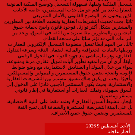
بتسجيل الملكية ونقلها، فسهولة التسجيل وتوضيح الملكية القانونية
للعقارات تُعد من أهم عوامل جذب المستثمرين، خاصة الأجانب
الذين يبحثون عن الوضوح القانوني والأمان التشريعي.
ثانيًا، يجب تحديث التشريعات العقارية وتنظيم العلاقة بين المطورين
والمشترين بشكل أكثر توازنًا، فوجود قانون واضح لحماية حقوق
المشترين والمطورين معًا سيزيد من الثقة في السوق، ويحد من
النزاعات التي قد تؤثر سلبًا على سمعة القطاع.
ثالثًا، من المهم أيضًا تفعيل منظومة التسجيل الإلكتروني للعقارات
وربطها بالبيانات الجغرافية والمالية، لضمان الدقة وسرعة التداول
العقاري، وهو ما يتماشى مع جهود الدولة في التحول الرقمي.
رابعًا، أرى أن من المفيد تطوير آليات تمويل عقاري مرنة ومتنوعة،
سواء من خلال البنوك أو الصناديق الاستثمارية، مع وضع ضوابط
قانونية واضحة تضمن حقوق المستثمرين والممولين والمستهلكين.
وأخيرًا، يجب أن يكون هناك تنسيق مستمر بين التشريعات العقارية
والاستثمارية، بحيث يكون المستثمر الأجنبي قادرًا على الدخول إلى
السوق بسهولة، وتملك العقارات أو استثمارها في إطار قانوني
مستقر ومضمون.
بإيجاز، تنشيط السوق العقاري لا يعتمد فقط على البنية الاقتصادية،
بل على البيئة التشريعية المستقرة والشفافة التي تمنح الثقة
للمستثمرين وتضمن حقوق جميع الأطراف.