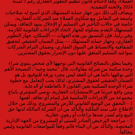
العملاء، وفقاً لأحكام قانون تنظيم التطوير العقاري رقم 5 لسنة
2024 ولائحته التنفيذية.
ويضاف إلى ذلك دور جهاز حماية المستهلك الذي أصبح له صلاحيات
واسعة في التعامل مع شكاوى العملاء ضد الشركات العقارية،
خاصة في حالات التأخير في التسليم أو الإخلال ببنود التعاقد، ويمكن
للمستهلك التقدم بشكواه للجهاز لاتخاذ الإجراءات القانونية اللازمة.
وفي رأينا، فإن التنسيق بين هذه الجهات — الإسكان، جهاز التطوير
العقاري، وجهاز حماية المستهلك — يمثل الضمان الحقيقي لتحقيق
الشفافية والانضباط في السوق العقاري، وضمان التزام الشركات
بمواعيد التسليم المتفق عليها دون الإضرار بحقوق المشترين.
وفيما يتعلق بالنصائح القانونية التي توجهها لأي شخص ينتوي شراء
وحدة سكنية من شركة مقاولات، قال “محمد وجيه”، النصيحة الأهم
التي نوجّهها دائماً هي أن العقد ليس مجرد ورقة للتوقيع، بل هو
الضمان الحقيقي لحقوق المشتري، لذلك يجب التعامل مع خطوة
شراء الوحدة السكنية بعين القانون لا بالعاطفة أو الدعاية.
ومن واقع خبرتنا في الاستشارات العقارية، نوصي المشتري باتباع
مجموعة من الإجراءات الأساسية قبل إتمام أي تعاقد، أهمها:
1 – التحقق من الوضع القانوني للأرض والمشروع، وذلك من خلال
الاطلاع على سند الملكية والتأكد من أن الشركة المالكة لديها حق
البيع ولم تُصدر ضدها نزاعات أو رهون عقارية.
2 – مراجعة الترخيص الصادر للمبنى أو المشروع من الجهة الإدارية
المختصة، والتأكد من أن البناء قائم وفقاً للمواصفات القانونية وليس
مخالفاً.