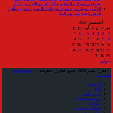
وتضاعف معدلات التسليم خلال النصف الأول من 2026
الدكتور سويلم يتابع تنفيذ المرحلة الثالثة من مشروع تأهيل
قناطر إدفينا على نهر النيل
أغسطس 2026
س
د
ن
ث
أرب
خ
ج
7
6
5
4
3
2
1
14
13
12
11
10
9
8
21
20
19
18
17
16
15
28
27
26
25
24
23
22
31
30
29
« يوليو
© حقوق النشر 2026، جميع الحقوق محفوظة |
مجلة النخبة
المصرية
الرئيسية
أخبار
بنوك وتأمين
بورصة وشركات
عقارات
استثمار وصناعة
طاقة ونقل