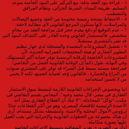
3 – قراءة بنود العقد بدقة، مع التركيز على البنود الخاصة بموعد
التسليم، طريقة السداد، الشرط الجزائي، ونظام المرافق
والتشطيب.
4 – الاحتفاظ بنسخة رسمية مختومة من العقد وجميع الإيصالات
والمراسلات، لأنها ستكون المرجع القانوني لأي مطالبة لاحقة.
5 – عدم التوقيع أو دفع مقدم حجز قبل مراجعة العقد من محامٍ
متخصص، فالمستشار القانوني وحده القادر على اكتشاف البنود التي
قد تضر بالمشتري مستقبلاً.
6 – تفضيل المشروعات المعتمدة والمسجلة لدى جهاز تنظيم
التطوير العقاري أو هيئة المجتمعات العمرانية الجديدة، لأن
المشروعات الخاضعة للرقابة الرسمية توفر حماية أكبر للمستهلك.
وفي النهاية، نقول دائماً إن الوقاية القانونية أفضل من التقاضي؛
فمراجعة مستند بسيط قبل الشراء قد توفر على المشتري سنوات
من النزاع والخسارة ، فالقانون وُجد لحماية الجميع، لكنه لا يحمي
من لا يُحسن استخدامه
اما وبخصوص الإجراءات القانونية اللازمة لتنشيط سوق الاستثمار
العقاري في مصر، قال محمد وجيه”، المحامي بقسم التقاضي فى
مكتب “توكل” للمحاماه، :”لا شك أن القطاع العقاري يمثل أحد
الأعمدة الرئيسية للاقتصاد المصري، وهو من أكثر القطاعات جذبًا
لرؤوس الأموال المحلية والأجنبية، ولتنشيطه بشكل مستدام، أرى
أن هناك مجموعة من الخطوات القانونية والإجرائية التي يجب العمل
عليها بصورة متكاملة.
أولًا، من الضروري تعزيز الشفافية وتبسيط الإجراءات الخاصة