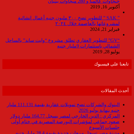
جيجاوات عالميا و 280 ميجاوات ببنبان
أكتوبر 16, 2019
” SAK ” للتطوير تضخ ٣٠٠ مليون جنيه أعمال انشائية
لمشروعاتها بالعاصمة خلال ٢٠٢٤
فبراير 21, 2024
“GV” للتطوير العقاري تطلق مشروع “وايت ساند” بالساحل
الشمالي باستثمارات 9مليار جنيه
يوليو 28, 2019
تابعنا على فيسبوك
أحدث المقالات
البنوك والشركات تضخ تمويلات عقارية بقيمة 111.131 مليار
جنيه بنهاية يوليو 2026
المركزي : الدين الخارجي لمصر يسجل 164.77 مليار دولار
صعود جماعي لمؤشرات البورصة المصرية في ختام أولى
جلسات الأسبوع
مدينة مصر تسجل مبيعات جديدة بقيمة 28.4 مليار جنيه