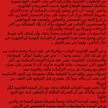
من الخطوات القانونية والإجرائية التي يجب العمل عليها بصورة
متكاملة لتنشيط القطاع أهمها تحديث التشريعات القانونية .
واعتبر “وجيه” أن تأخر تسليم الوحدات السكنية أو عدم الالتزام
بشروط التعاقد يترك أثراً سلبياً على مناخ الاستثمار العقاري، لأنه
يزعزع الثقة بين المستثمر والمطور، ويُضعف ثقة المواطنين
والمستثمرين الأجانب في السوق، وأكد أن تلك المشكلة من أكثر
النزاعات شيوعاً بين العملاء والشركات .
كما نصح بأن يكون بند التسليم محدداً بدقة، وأن يُضاف إليه شرط
جزائي واضح يحدد قيمة التعويض أو الغرامة اليومية أو الشهرية في
حال التأخير، وفيما يلي نص الحوار ،،
وعن أالبنود القانونية الواجب توافرها في عقد شراء وحدة سكنية من
اي شركة، قال “محمد وجيه”، :” نحن في مكتبنا “توكل” للمحاماه
والاستشارات القانونية، نعتبر عقد شراء الوحدة السكنية من أكثر
العقود التي تستوجب عناية قانونية خاصة، لأنه لا يقتصر على مجرد
اتفاق بيع وشراء، بل يرتب التزامات مالية وقانونية تمتد
لسنوات.ومن واقع خبرتنا العملية، هناك مجموعة من البنود الأساسية
التي يجب أن يتأكد منها كل مشتري قبل التوقيع على العقد، من
أبرزها:
أولاً: تحديد هوية أطراف التعاقد بدقة، مع ذكر الصفة القانونية لكل
طرف، والتأكد من أن الشركة المالكة أو المطور لديه حق البيع
قانوناً.
ثانياً: وصف الوحدة المباعة وصفاً تفصيلياً يشمل المساحة والدور
ورقم الوحدة والمواصفات الفنية ونسبة التخصيص في الأرض،