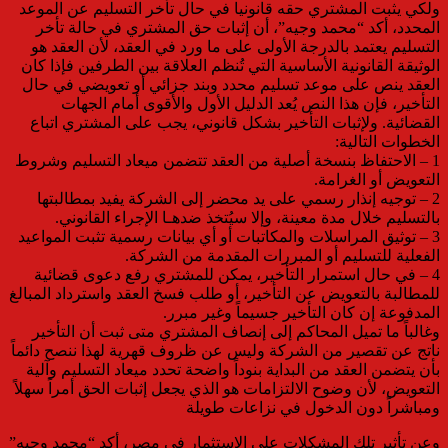
ولكي يثبت المشتري حقه قانونيا في حال تأخر التسليم عن الموعد
المحدد، أكد “محمد وجيه”، أن إثبات حق المشتري في حالة تأخر
التسليم يعتمد بالدرجة الأولى على ما ورد في العقد، لأن العقد هو
الوثيقة القانونية الأساسية التي تُنظم العلاقة بين الطرفين فإذا كان
العقد ينص على موعد تسليم محدد وبند جزائي أو تعويضي في حال
التأخير، فإن هذا النص يُعد الدليل الأول والأقوى أمام الجهات
القضائية. ولإثبات التأخير بشكل قانوني، يجب على المشتري اتباع
الخطوات التالية:
1 – الاحتفاظ بنسخة أصلية من العقد تتضمن ميعاد التسليم وشروط
التعويض أو الغرامة.
2 – توجيه إنذار رسمي على يد محضر إلى الشركة يفيد بمطالبتها
بالتسليم خلال مدة معينة، وإلا سيُتخذ ضدهـا الإجراء القانوني.
3 – توثيق المراسلات والمكاتبات أو أي بيانات رسمية تثبت المواعيد
الفعلية للتسليم أو المبررات المقدمة من الشركة.
4 – في حال استمرار التأخير، يمكن للمشتري رفع دعوى قضائية
للمطالبة بالتعويض عن التأخير، أو طلب فسخ العقد واسترداد المبالغ
المدفوعة إن كان التأخير جسيماً وغير مبرر.
وغالباً ما تميل المحاكم إلى إنصاف المشتري متى ثبت أن التأخير
ناتج عن تقصير من الشركة وليس عن ظروف قهرية لهذا ننصح دائماً
بأن يتضمن العقد من البداية بنوداً واضحة تحدد ميعاد التسليم وآلية
التعويض، لأن وضوح الالتزامات هو الذي يجعل إثبات الحق أمراً سهلاً
ومباشراً دون الدخول في نزاعات طويلة
وعن تأثير تلك المشكلات على الاستثمار في مصر، أكد “محمد وجيه”