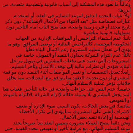
وغالباً ما تعود هذه المشكلة إلى أسباب قانونية وتنظيمية متعددة، من
أبرزها:
أولاً: غياب التحديد الدقيق لموعد التسليم في العقد، أو استخدام
عبارات فضفاضة مثل “بعد الانتهاء من الأعمال الإنشائية”، دون ذكر
تاريخ محدد أو فترة زمنية واضحة، مما يفتح الباب أمام التأخير دون
مسؤولية قانونية مباشرة.
ثانياً: عدم استيفاء التراخيص أو الموافقات الإدارية من الجهات
الحكومية المختصة، كالتراخيص البنائية أو توصيل المرافق، وهو ما
يؤدي إلى تعطّل تسليم المشروع رغم اكتمال البناء فعلياً.
ثالثاً: عدم التزام الشركة بجداول التنفيذ أو التمويل، خاصة في
المشروعات التي تعتمد على دفعات المشترين في تمويل مراحل
البناء، فتؤدي أي تعثرات مالية إلى توقف الأعمال وتأخر التسليم.
رابعاً: تعديل التصميمات أو تغيير المواصفات أثناء التنفيذ دون موافقة
المشتري أو دون تحديث العقود بما يتوافق مع التعديلات، مما يخلق
خلافات تؤخر عملية الاستلام النهائي.
خامساً: عدم النص على جزاءات واضحة في حالة التأخير، فغياب هذا
البند يجعل المشتري بلا وسيلة فعّالة لإلزام الشركة بالالتزام بالموعد
أو التعويض.
سادساً: في بعض الحالات، يكون السبب سوء الإدارة أو ضعف
الإشراف الفني على المشروع، مما يؤدي إلى تكرار الأخطاء
الهندسية أو إعادة تنفيذ بعض الأعمال.
ونحن دائماً ننصح العملاء بضرورة تضمين العقد بنداً صريحاً يحدد
موعد التسليم النهائي، مع غرامة تأخير أو تعويض محدد القيمة، حتى