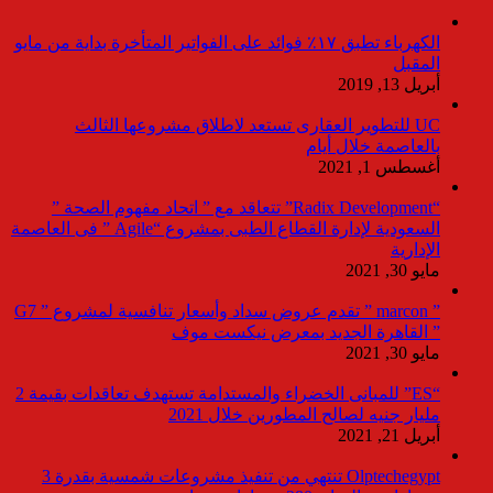
الكهرباء تطبق ١٧٪ فوائد على الفواتير المتأخرة بداية من مايو
المقبل
أبريل 13, 2019
UC للتطوير العقارى تستعد لاطلاق مشروعها الثالث
بالعاصمة خلال أيام
أغسطس 1, 2021
“Radix Development” تتعاقد مع ” اتحاد مفهوم الصحة ”
السعودية لإدارة القطاع الطبى بمشروع “Agile ” فى العاصمة
الإدارية
مايو 30, 2021
” marcon ” تقدم عروض سداد وأسعار تنافسية لمشروع ” G7
” القاهرة الجديد بمعرض نيكست موف
مايو 30, 2021
“ES” للمبانى الخضراء والمستدامة تستهدف تعاقدات بقيمة 2
مليار جنيه لصالح المطورين خلال 2021
أبريل 21, 2021
Olptechegypt تنتهي من تنفيذ مشروعات شمسية بقدرة 3