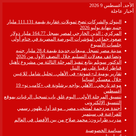
الأحد, أغسطس 9 2026
أخبار عاجلة
البنوك والشركات تضخ تمويلات عقارية بقيمة 111.131 مليار
جنيه بنهاية يوليو 2026
المركزي : الدين الخارجي لمصر يسجل 164.77 مليار دولار
صعود جماعي لمؤشرات البورصة المصرية في ختام أولى
جلسات الأسبوع
مدينة مصر تسجل مبيعات جديدة بقيمة 28.4 مليار جنيه
وتضاعف معدلات التسليم خلال النصف الأول من 2026
الدكتور سويلم يتابع تنفيذ المرحلة الثالثة من مشروع تأهيل
قناطر إدفينا على نهر النيل
تقارير يومية لـ«عموتة» فى الأهلي.. تحليل شامل للاعبين
خلال معسكر إسبانيا
موعد تاريخي.. الأهلي يواجه برشلونة فى «كامب نو» 19
أغسطس
تنسيق المرحلة الأولى.. اليوم غلق باب تسجيل الرغبات بموقع
التنسيق الإلكترونى
أجندة مزدحمة لمنتخب مصر.. موعد أول ظهور رسمي
للفراعنة فى سبتمبر
مدرب طرابزون: محمد صلاح من بين الأفضل فى العالم
سياسة الخصوصية