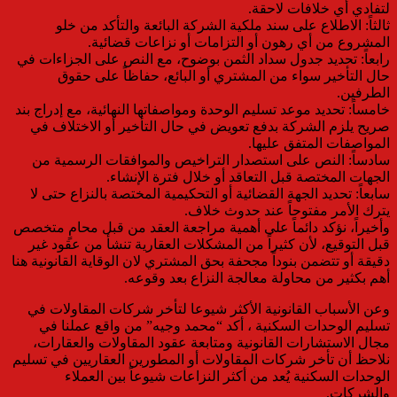
لتفادي أي خلافات لاحقة.
ثالثاً: الاطلاع على سند ملكية الشركة البائعة والتأكد من خلو
المشروع من أي رهون أو التزامات أو نزاعات قضائية.
رابعاً: تحديد جدول سداد الثمن بوضوح، مع النص على الجزاءات في
حال التأخير سواء من المشتري أو البائع، حفاظاً على حقوق
الطرفين.
خامساً: تحديد موعد تسليم الوحدة ومواصفاتها النهائية، مع إدراج بند
صريح يلزم الشركة بدفع تعويض في حال التأخير أو الاختلاف في
المواصفات المتفق عليها.
سادساً: النص على استصدار التراخيص والموافقات الرسمية من
الجهات المختصة قبل التعاقد أو خلال فترة الإنشاء.
سابعاً: تحديد الجهة القضائية أو التحكيمية المختصة بالنزاع حتى لا
يترك الأمر مفتوحاً عند حدوث خلاف.
وأخيراً، نؤكد دائماً على أهمية مراجعة العقد من قبل محامٍ متخصص
قبل التوقيع، لأن كثيراً من المشكلات العقارية تنشأ من عقود غير
دقيقة أو تتضمن بنوداً مجحفة بحق المشتري لان الوقاية القانونية هنا
أهم بكثير من محاولة معالجة النزاع بعد وقوعه.
وعن الأسباب القانونية الأكثر شيوعا لتأخر شركات المقاولات في
تسليم الوحدات السكنية ، أكد “محمد وجيه” من واقع عملنا في
مجال الاستشارات القانونية ومتابعة عقود المقاولات والعقارات،
نلاحظ أن تأخر شركات المقاولات أو المطورين العقاريين في تسليم
الوحدات السكنية يُعد من أكثر النزاعات شيوعاً بين العملاء
والشركات.