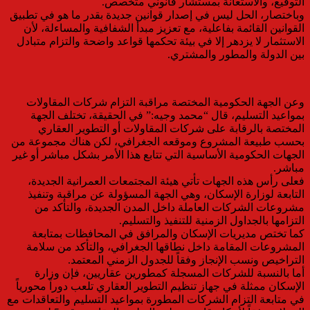
التوقيع، والاستعانة بمستشار قانوني متخصص.
وباختصار، الحل ليس في إصدار قوانين جديدة بقدر ما هو في تطبيق
القوانين القائمة بفاعلية، مع تعزيز مبدأ الشفافية والمساءلة، لأن
الاستثمار لا يزدهر إلا في بيئة تحكمها قواعد واضحة والتزام متبادل
بين الدولة والمطور والمشتري.
وعن الجهة الحكومية المختصة مراقبة التزام شركات المقاولات
بمواعيد التسليم، قال “محمد وجيه:” في الحقيقة، تختلف الجهة
المختصة بالرقابة على شركات المقاولات أو التطوير العقاري
بحسب طبيعة المشروع وموقعه الجغرافي، لكن هناك مجموعة من
الجهات الحكومية الأساسية التي تتابع هذا الأمر بشكل مباشر أو غير
مباشر.
فعلى رأس هذه الجهات تأتي هيئة المجتمعات العمرانية الجديدة،
التابعة لوزارة الإسكان، وهي الجهة المسؤولة عن مراقبة وتنفيذ
مشروعات الشركات العاملة داخل المدن الجديدة، والتأكد من
التزامها بالجداول الزمنية للتنفيذ والتسليم.
كما تختص مديريات الإسكان والمرافق في المحافظات بمتابعة
المشروعات المقامة داخل نطاقها الجغرافي، والتأكد من سلامة
التراخيص ونسب الإنجاز وفقاً للجدول الزمني المعتمد.
أما بالنسبة للشركات المسجلة كمطورين عقاريين، فإن وزارة
الإسكان ممثلة في جهاز تنظيم التطوير العقاري تلعب دوراً محورياً
في متابعة التزام الشركات المطورة بمواعيد التسليم والتعاقدات مع