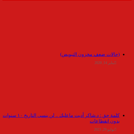
(حالات ضعف مخزون التبويض)
يناير 14, 2020
كلمة حق : د.شاكر أديت ماعليك .. لن ينسى التاريخ ١٠ سنوات
بدون انقطاعات
يوليو 29, 2023