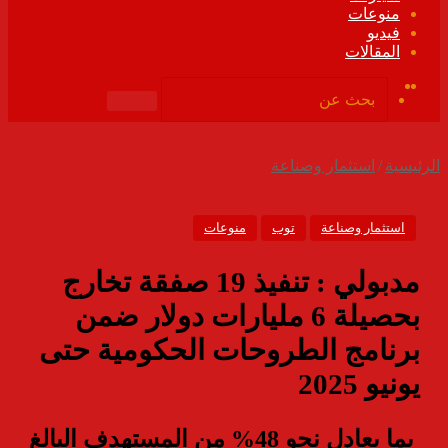
منوعات
فيديو
المقالات
ملخص
فيسبوك
الموقع
بحث
RSS
عن
الرئيسية
/
استثمار وصناعة
استثمار وصناعة
توب
منوعات
مدبولي : تنفيذ 19 صفقة تخارج
بحصيلة 6 مليارات دولار ضمن
برنامج الطروحات الحكومية حتى
يونيو 2025
بما يعادل نحو 48% من المستهدف البالغ