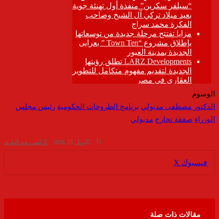
الوسوم
الدكتور مصطفى مدبولي
برنامج الطروحات الحكومية
رئيس مجلس
الوزراء
صفقة تخارج
مدبولي
11
أبريل 21, 2026
راضي عبد الباري
ڤايبر
طباعة
تيلقرام
واتساب
مشاركة
فيسبوك
‫X
عبر
البريد
مقالات ذات صلة