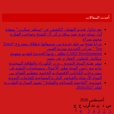
أحدث المقالات
بعد تداول فيديو التهنئة.. الكشف عن “سيلفر سكرين” منفذة
أول تهنئة جوية بعيد ميلاد تركي آل الشيخ وصاحب الفكرة
محمد سراج
مزايا تفتتح مرحلة جديدة من توسعاتها بإطلاق مشروع “Town
Ten ” بعرابى الجديدة بمدينة العبور
LARZ Developments تطلق رؤيتها الجديدة لتقديم مفهوم
متكامل للتطوير العقاري في مصر
بمقر هيئة المواد النووية .. وزير الكهرباء والطاقة المتجددة
يتابع مع رئيس الهيئة تطور الأعمال ومستجدات التنفيذ فى
مشروعات الكيانات الاقتصادية الخاصة بتعظيم العوائد من
المواد الأرضيّة والعناصر النادرة المصاحبة للخامات النووية
عمومية “القابضة للسياحة والفنادق” تعتمد الموازنة التقديرية
لعام 2026/2027
أغسطس 2026
س
د
ن
ث
أرب
خ
ج
7
6
5
4
3
2
1