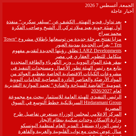
الجمعة, أغسطس 7 2026
أخبار عاجلة
بعد تداول فيديو التهنئة.. الكشف عن “سيلفر سكرين” منفذة
أول تهنئة جوية بعيد ميلاد تركي آل الشيخ وصاحب الفكرة
محمد سراج
مزايا تفتتح مرحلة جديدة من توسعاتها بإطلاق مشروع “Town
Ten ” بعرابى الجديدة بمدينة العبور
LARZ Developments تطلق رؤيتها الجديدة لتقديم مفهوم
متكامل للتطوير العقاري في مصر
بمقر هيئة المواد النووية .. وزير الكهرباء والطاقة المتجددة
يتابع مع رئيس الهيئة تطور الأعمال ومستجدات التنفيذ فى
مشروعات الكيانات الاقتصادية الخاصة بتعظيم العوائد من
المواد الأرضيّة والعناصر النادرة المصاحبة للخامات النووية
عمومية “القابضة للسياحة والفنادق” تعتمد الموازنة التقديرية
لعام 2026/2027
الرئيس التنفيذي للهيئة العامة للاستثمار يبحث مع مجموعة
Hirdaramani Group السريلانكية خطط التوسع في السوق
المصرية
المركز الإعلامي لمجلس الوزراء يستعرض تفاصيل طرح
وزارة الإسكان وحدات سكنية بنظام الإيجار
رئيس الوزراء يستقبل المدير العام لمنظمة اليونسكو
منال عوض تبحث مع نواب القليوبية والغربية والقاهرة