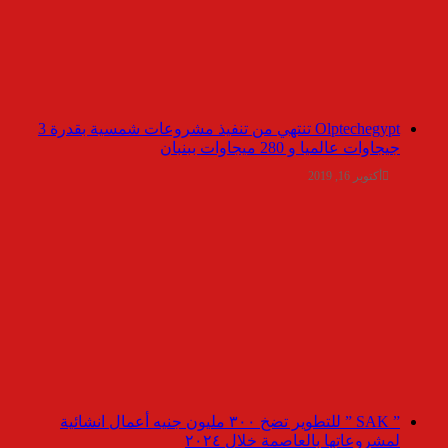
Olptechegypt تنتهي من تنفيذ مشروعات شمسية بقدرة 3
جيجاوات عالميا و 280 ميجاوات ببنبان
أكتوبر 16, 2019
” SAK ” للتطوير تضخ ٣٠٠ مليون جنيه أعمال انشائية
لمشروعاتها بالعاصمة خلال ٢٠٢٤