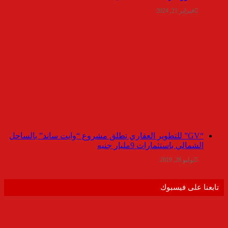
فبراير 21, 2024
“GV” للتطوير العقاري تطلق مشروع “وايت ساند” بالساحل
الشمالي باستثمارات 9مليار جنيه
يوليو 28, 2019
تابعنا على فيسبوك