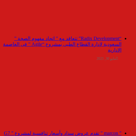
“Radix Development” تتعاقد مع ” اتحاد مفهوم الصحة ”
السعودية لإدارة القطاع الطبى بمشروع “Agile ” فى العاصمة
الإدارية
مايو 30, 2021
” marcon ” تقدم عروض سداد وأسعار تنافسية لمشروع ” G7