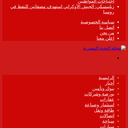
احتياجات المواطنين
زيلينسكي: الجيش الأوكراني استهدف مصفاتين للنفط في
روسيا
سياسة الخصوصية
اتصل بنا
من نحن
اعلن معنا
القائمة
الرئيسية
أخبار
بنوك وتأمين
بورصة وشركات
عقارات
استثمار وصناعة
طاقة ونقل
إتصالات
سياحة
سيارات