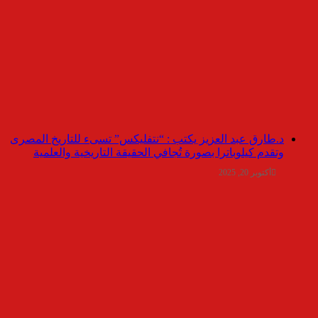
د.طارق عبد العزيز يكتب : “نتفليكس” تسىء للتاريخ المصرى
وتقدم كيلوباترا بصورة تُجافي الحقيقة التاريخية والعلمية
أكتوبر 20, 2025