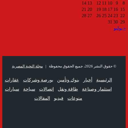
14
13
12
11
10
9
8
21
20
19
18
17
16
15
28
27
26
25
24
23
22
31
30
29
« يوليو
© حقوق النشر 2026، جميع الحقوق محفوظة |
مجلة النخبة المصرية
الرئيسية
أخبار
بنوك وتأمين
بورصة وشركات
عقارات
استثمار وصناعة
طاقة ونقل
إتصالات
سياحة
سيارات
منوعات
فيديو
المقالات
فيسبوك
ملخص