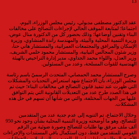
13
عقد الدكتور مصطفى مدبولي، رئيس مجلس الوزراء، اليوم،
اجتماعا؛ لمتابعة الموقف الحالي لإجراءات التصالح على مخالفات
البناء وتقنين أوضاعها؛ وذلك بحضور كل من الدكتورة منال عوض،
وزيرة التنمية المحلية والبيئة، والمهندسة راندة المنشاوي، وزيرة
الإسكان والمرافق والمجتمعات العمرانية، والمستشار هاني حنا،
وزير شئون المجالس النيابية، والمستشار محمود حلمي الشريف،
وزير العدل، واللواء محمد الجداوي، مدير إدارة التراخيص بالهيئة
الهندسية للقوات المسلحة، وعدد من المسئولين.
وصرح المستشار محمد الحمصاني، المتحدث الرسميّ باسم رئاسة
مجلس الوزراء، بأن الاجتماع شهد استعراض التحديات والمشكلات
التي ظهرت عند تنفيذ قانون التصالح في مخالفات البناء؛ حيث تم
في هذا الصدد طرح عدد من التعديلات القانونية التي يتم التوافق
عليها بين الجهات المختلفة، والتي من شأنها أن تسهم في حل هذه
المشكلات.
وخلال الاجتماع، تم التنويه إلى عدم جدية عدد من المتقدمين
للتصالح، وهو ما أوضحته وزيرة التنمية المحلية بشأن وجود نحو 950
ألف ملف مرفق بها طلبات للتصالح وصورة ضوئية من الرقم
القومي للمتقدمين فقط، دون استكمال باقي المستندات والإجراءات
الأخرى المطلوبة، ولذا تم إرسال العديد من المراسلات والخطابات