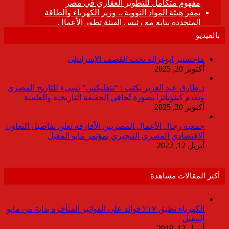
بالفيديو
ماجستير ابوغزاله تحت القصف الإسرائيلى
أكتوبر 20, 2025
د.طارق عبد العزيز يكتب : “نتفليكس” تسىء للتاريخ المصرى
وتقدم كيلوباترا بصورة تُجافي الحقيقة التاريخية والعلمية
أكتوبر 20, 2025
جمعية رجال الأعمال المصريين الأفارقة تعلن تفاصيل التعاون
الاقتصادي المصري النيجيري بمؤتمر مايو المقبل
أبريل 12, 2022
أكثر المقالات مشاهدة
الكهرباء تطبق ١٧٪ فوائد على الفواتير المتأخرة بداية من مايو
المقبل
أبريل 13, 2019