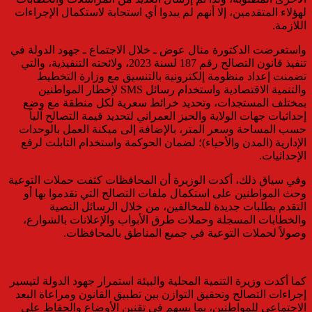
لهؤلاء المتقدمين، إلا أنهم لم يبدوا أي استجابة لاستكمال الإجراءات
اللازمة.
واستعرضت الدكتورة منال عوض ـ خلال الاجتماع ـ جهود الدولة في
تنفيذ قانون التصالح رقم 187 لسنة 2023، ولائحته التنفيذية، والتي
تضمنت إعداد منظومة إلكترونية بالتنسيق مع وزارة التخطيط
والتنمية الاقتصادية واستخدام رسائل SMS لإخطار المواطنين
بمختلف المستجدات، وتحديد خرائط سعرية لكل منطقة مع وضع
إحداثيات جهات الولاية والحيز العمراني لتحديد قيمة التصالح آلياً
حسب المساحة وسعر المتر، بالإضافة إلى ميكنة العمل بالوحدات
الإدارية (المدن والأحياء)؛ لضمان الحوكمة واستخدام التابلت لرفع
الإحداثيات.
وفي سياق ذلك، أكدت الوزيرة أن المحافظات كثفت حملات التوعية
وحث المواطنين على استكمال ملفات التصالح التي تقدموا بها أو
التقدم بطلبات جديدة للمخالفين، من خلال الرسائل النصية
والخطابات المسجلة وحملات طرق الأبواب والإعلانات بالشوارع،
وصولاً لحملات التوعية في جميع المناطق بالمحافظات.
كما أكدت وزيرة التنمية المحلية والبيئة استمرار جهود الدولة لتيسير
إجراءات التصالح وتحقيق التوازن بين تطبيق القانون ومراعاة البعد
الاجتماعي للمواطنين، بما يسهم في تقنين الأوضاع والحفاظ على