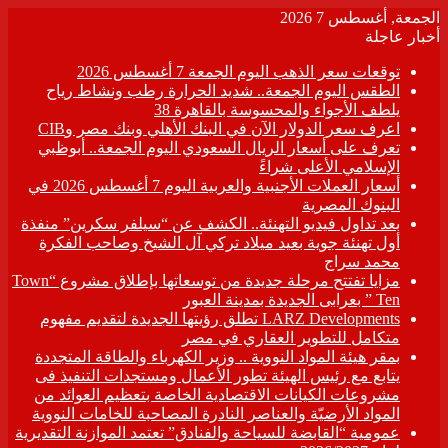
الجمعة, أغسطس 7 2026
أخبار عاجلة
توقعات سعر الذهب اليوم الجمعة 7 أغسطس 2026
الطقس اليوم الجمعة.. شديد الحرارة رطب ونشاط رياح
يلطف الأجواء والمحسوسة بالقاهرة 38
اعرف سعر الدولار الآن في البنك الأهلي وبنك مصر وCIB
تعرف على أسعار الريال السعودي اليوم الجمعة.. أبوظبي
الإسلامي الأعلى شراءً
أسعار العملات الأجنبية والعربية اليوم 7 أغسطس 2026 في
البنوك المصرية
بعد تداول فيديو التهنئة.. الكشف عن “سيلفر سكرين” منفذة
أول تهنئة جوية بعيد ميلاد تركي آل الشيخ وصاحب الفكرة
محمد سراج
مزايا تفتتح مرحلة جديدة من توسعاتها بإطلاق مشروع “Town
Ten ” بعرابى الجديدة بمدينة العبور
LARZ Developments تطلق رؤيتها الجديدة لتقديم مفهوم
متكامل للتطوير العقاري في مصر
بمقر هيئة المواد النووية .. وزير الكهرباء والطاقة المتجددة
يتابع مع رئيس الهيئة تطور الأعمال ومستجدات التنفيذ فى
مشروعات الكيانات الاقتصادية الخاصة بتعظيم العوائد من
المواد الأرضيّة والعناصر النادرة المصاحبة للخامات النووية
عمومية “القابضة للسياحة والفنادق” تعتمد الموازنة التقديرية