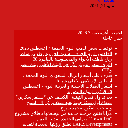
بفايدة ٣٪
مايو 21, 2021