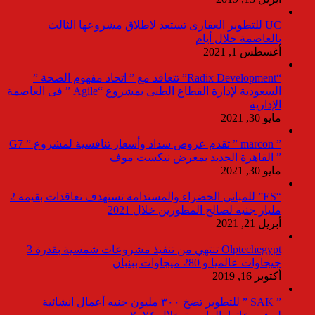
UC للتطوير العقارى تستعد لاطلاق مشروعها الثالث
بالعاصمة خلال أيام
أغسطس 1, 2021
“Radix Development” تتعاقد مع ” اتحاد مفهوم الصحة ”
السعودية لإدارة القطاع الطبى بمشروع “Agile ” فى العاصمة
الإدارية
مايو 30, 2021
” marcon ” تقدم عروض سداد وأسعار تنافسية لمشروع ” G7
” القاهرة الجديد بمعرض نيكست موف
مايو 30, 2021
“ES” للمبانى الخضراء والمستدامة تستهدف تعاقدات بقيمة 2
مليار جنيه لصالح المطورين خلال 2021
أبريل 21, 2021
Olptechegypt تنتهي من تنفيذ مشروعات شمسية بقدرة 3
جيجاوات عالميا و 280 ميجاوات ببنبان
أكتوبر 16, 2019
” SAK ” للتطوير تضخ ٣٠٠ مليون جنيه أعمال انشائية