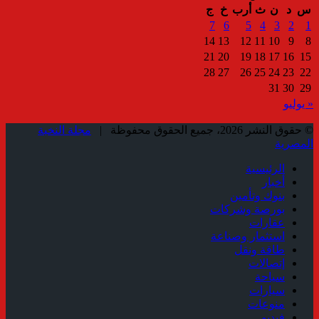
س
د
ن
ث
أرب
خ
ج
7
6
5
4
3
2
1
14
13
12
11
10
9
8
21
20
19
18
17
16
15
28
27
26
25
24
23
22
31
30
29
« يوليو
© حقوق النشر 2026، جميع الحقوق محفوظة |
مجلة النخبة
المصرية
الرئيسية
أخبار
بنوك وتأمين
بورصة وشركات
عقارات
استثمار وصناعة
طاقة ونقل
إتصالات
سياحة
سيارات
منوعات
فيديو