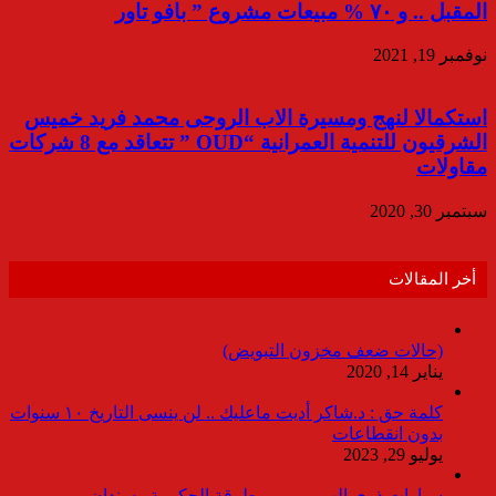
المقبل .. و ٧٠ % مبيعات مشروع ” بافو تاور
نوفمبر 19, 2021
استكمالا لنهج ومسيرة الاب الروحى محمد فريد خميس
الشرقيون للتنمية العمرانية “OUD ” تتعاقد مع 8 شركات
مقاولات
سبتمبر 30, 2020
أخر المقالات
(حالات ضعف مخزون التبويض)
يناير 14, 2020
كلمة حق : د.شاكر أديت ماعليك .. لن ينسى التاريخ ١٠ سنوات
بدون انقطاعات
يوليو 29, 2023
سيارات ذوى الهمم.. بين مطرقة الحكومة وسندان