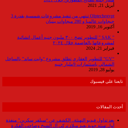
أبريل 21, 2021
Olptechegypt تنتهي من تنفيذ مشروعات شمسية بقدرة 3
جيجاوات عالميا و 280 ميجاوات ببنبان
أكتوبر 16, 2019
” SAK ” للتطوير تضخ ٣٠٠ مليون جنيه أعمال انشائية
لمشروعاتها بالعاصمة خلال ٢٠٢٤
فبراير 21, 2024
“GV” للتطوير العقاري تطلق مشروع “وايت ساند” بالساحل
الشمالي باستثمارات 9مليار جنيه
يوليو 28, 2019
تابعنا على فيسبوك
أحدث المقالات
بعد تداول فيديو التهنئة.. الكشف عن “سيلفر سكرين” منفذة
أول تهنئة جوية بعيد ميلاد تركي آل الشيخ وصاحب الفكرة