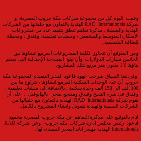
وقعت اليوم كل من مجموعة شركات مكة جروب المصرية، و
شركة RAD Internationals الهندية بالتعاون مع حلفائها من الشركات
الهندية والصينية ، مذكرة تفاهم تتعلق بتنفيذ عدد من مشروعات
الاسكان المتوسط والمنخفض ، ومنشآت تعليمية، وفندق ، ومحطة
للطاقة الشمسية .
ومن المتوقع أن تتجاوز تكلفة المشروعات المزمع انشاؤها بين
الجانبين مليارات الدولارات وأن تبلغ المساحة الإجمالية التي سيتم
بناؤها 1.6 مليون متر مربع لتلك المشاريع.
وفي هذا السياق صرحت عهود قاعود المدير التنفيذي لمجموعة مكة
جروب أن عدد الوحدات السكنية المزمع انشاؤها ، يتراوح ما بين
100 ألف الى 150 ألف وحدة سكنية ، بالاضافة الى منشآت تعليمية ،
وفندق في شرم الشيخ وفندق ومنتجع صحي بالهانوفيل ، على أن
تقوم شركة RAD Internationals الهندية بالتعاون مع حلفائها من
الشركات الصينية والهندية بتمويل وانشاء المشروع بالكامل .
قام بالتوقيع على مذكرة التفاهم عن مكة جروب المصرية محمود
قاعود رئيس مجلس ادارة شركات مكة جروب ، وعن شركةRAD
Internationals الهندية مهندر اناند المدير التنفيذي لها .