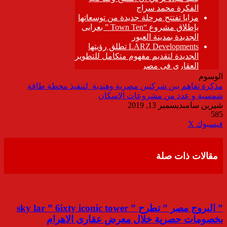
الوسوم
مذكرة تفاهم بين شركتين مصرية وهندية لتنفيذ محطة طاقة
شمسية و عدد من مشروعات الاسكان
شيرين سامى
ديسمبر 13, 2019
585
ڤايبر
طباعة
تيلقرام
واتساب
مشاركة
فيسبوك
‫X
عبر
البريد
مقالات ذات صلة
” البروج مصر ” تطرح ” sky lar ” 6ixty iconic tower
بخصومات حصرية خلال معرض عقارى الاهرام