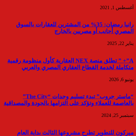
أغسطس 1, 2021
رانيا رمضان: 35% من المشترين للعقارات بالسوق
المصري أجانب أو مصريين بالخارج
يناير 22, 2025
A”+ ” تطلق منصة NEX العقارية كأول منظومة رقمية
متكاملة لخدمة القطاع العقاري المصري والعربي
يونيو 6, 2026
“ماستر جروب” تبدء تسليم وحدات “The City”
بالعاصمة للعملاء وتؤكد على التزامها بالجودة والمصداقية
سبتمبر 25, 2024
ميركون للتطوير تطرح مشروعها الثالث بداية العام