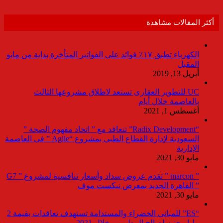
أكثر المقالات مشاهدة
الكهرباء تطبق ١٧٪ فوائد على الفواتير المتأخرة بداية من مايو
المقبل
أبريل 13, 2019
UC للتطوير العقارى تستعد لاطلاق مشروعها الثالث
بالعاصمة خلال أيام
أغسطس 1, 2021
“Radix Development” تتعاقد مع ” اتحاد مفهوم الصحة ”
السعودية لإدارة القطاع الطبى بمشروع “Agile ” فى العاصمة
الإدارية
مايو 30, 2021
” marcon ” تقدم عروض سداد وأسعار تنافسية لمشروع ” G7
” القاهرة الجديد بمعرض نيكست موف
مايو 30, 2021
“ES” للمبانى الخضراء والمستدامة تستهدف تعاقدات بقيمة 2
مليار جنيه لصالح المطورين خلال 2021