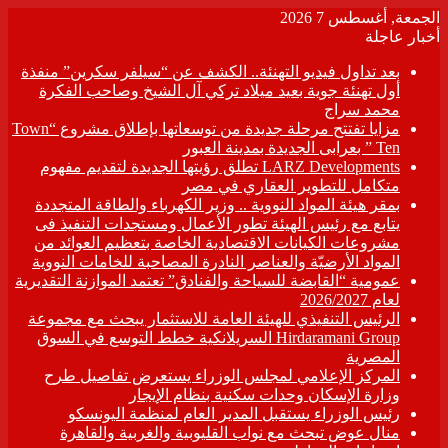
الجمعة, أغسطس 7 2026
أخبار عاجلة
بعد تداول فيديو التهنئة.. الكشف عن “سيلفر سكرين” منفذة
أول تهنئة جوية بعيد ميلاد تركي آل الشيخ وصاحب الفكرة
محمد سراج
مزايا تفتتح مرحلة جديدة من توسعاتها بإطلاق مشروع “Town
Ten ” بعرابى الجديدة بمدينة العبور
LARZ Developments تطلق رؤيتها الجديدة لتقديم مفهوم
متكامل للتطوير العقاري في مصر
بمقر هيئة المواد النووية .. وزير الكهرباء والطاقة المتجددة
يتابع مع رئيس الهيئة تطور الأعمال ومستجدات التنفيذ فى
مشروعات الكيانات الاقتصادية الخاصة بتعظيم العوائد من
المواد الأرضيّة والعناصر النادرة المصاحبة للخامات النووية
عمومية “القابضة للسياحة والفنادق” تعتمد الموازنة التقديرية
لعام 2026/2027
الرئيس التنفيذي للهيئة العامة للاستثمار يبحث مع مجموعة
Hirdaramani Group السريلانكية خطط التوسع في السوق
المصرية
المركز الإعلامي لمجلس الوزراء يستعرض تفاصيل طرح
وزارة الإسكان وحدات سكنية بنظام الإيجار
رئيس الوزراء يستقبل المدير العام لمنظمة اليونسكو
منال عوض تبحث مع نواب القليوبية والغربية والقاهرة