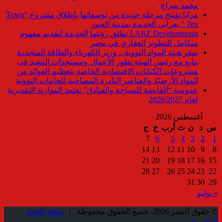
محمد سراج
مزايا تفتتح مرحلة جديدة من توسعاتها بإطلاق مشروع “Town
Ten ” بعرابى الجديدة بمدينة العبور
LARZ Developments تطلق رؤيتها الجديدة لتقديم مفهوم
متكامل للتطوير العقاري في مصر
بمقر هيئة المواد النووية .. وزير الكهرباء والطاقة المتجددة
يتابع مع رئيس الهيئة تطور الأعمال ومستجدات التنفيذ فى
مشروعات الكيانات الاقتصادية الخاصة بتعظيم العوائد من
المواد الأرضيّة والعناصر النادرة المصاحبة للخامات النووية
عمومية “القابضة للسياحة والفنادق” تعتمد الموازنة التقديرية
لعام 2026/2027
أغسطس 2026
س
د
ن
ث
أرب
خ
ج
7
6
5
4
3
2
1
14
13
12
11
10
9
8
21
20
19
18
17
16
15
28
27
26
25
24
23
22
31
30
29
« يوليو
© حقوق النشر 2026، جميع الحقوق محفوظة |
مجلة النخبة
المصرية