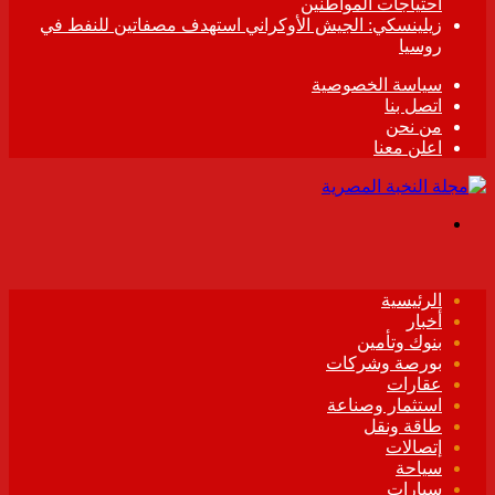
احتياجات المواطنين
زيلينسكي: الجيش الأوكراني استهدف مصفاتين للنفط في
روسيا
سياسة الخصوصية
اتصل بنا
من نحن
اعلن معنا
القائمة
الرئيسية
أخبار
بنوك وتأمين
بورصة وشركات
عقارات
استثمار وصناعة
طاقة ونقل
إتصالات
سياحة
سيارات