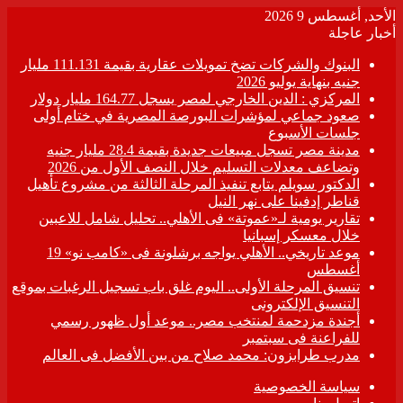
الأحد, أغسطس 9 2026
أخبار عاجلة
البنوك والشركات تضخ تمويلات عقارية بقيمة 111.131 مليار
جنيه بنهاية يوليو 2026
المركزي : الدين الخارجي لمصر يسجل 164.77 مليار دولار
صعود جماعي لمؤشرات البورصة المصرية في ختام أولى
جلسات الأسبوع
مدينة مصر تسجل مبيعات جديدة بقيمة 28.4 مليار جنيه
وتضاعف معدلات التسليم خلال النصف الأول من 2026
الدكتور سويلم يتابع تنفيذ المرحلة الثالثة من مشروع تأهيل
قناطر إدفينا على نهر النيل
تقارير يومية لـ«عموتة» فى الأهلي.. تحليل شامل للاعبين
خلال معسكر إسبانيا
موعد تاريخي.. الأهلي يواجه برشلونة فى «كامب نو» 19
أغسطس
تنسيق المرحلة الأولى.. اليوم غلق باب تسجيل الرغبات بموقع
التنسيق الإلكترونى
أجندة مزدحمة لمنتخب مصر.. موعد أول ظهور رسمي
للفراعنة فى سبتمبر
مدرب طرابزون: محمد صلاح من بين الأفضل فى العالم
سياسة الخصوصية