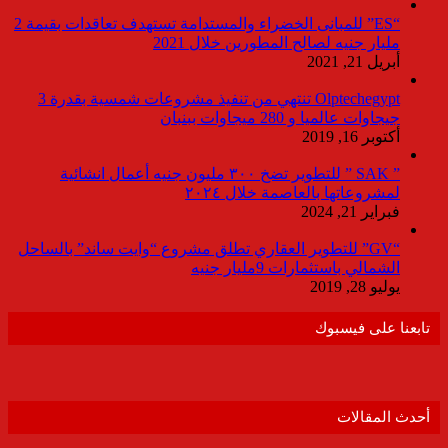
“ES” للمبانى الخضراء والمستدامة تستهدف تعاقدات بقيمة 2
مليار جنيه لصالح المطورين خلال 2021
أبريل 21, 2021
Olptechegypt تنتهي من تنفيذ مشروعات شمسية بقدرة 3
جيجاوات عالميا و 280 ميجاوات ببنبان
أكتوبر 16, 2019
” SAK ” للتطوير تضخ ٣٠٠ مليون جنيه أعمال انشائية
لمشروعاتها بالعاصمة خلال ٢٠٢٤
فبراير 21, 2024
“GV” للتطوير العقاري تطلق مشروع “وايت ساند” بالساحل
الشمالي باستثمارات 9مليار جنيه
يوليو 28, 2019
تابعنا على فيسبوك
أحدث المقالات