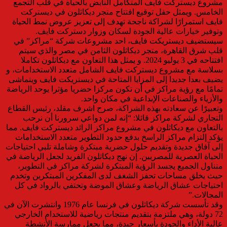
مشروع ديستركت فايف المتكامل النابض بالحياة في قلب التجمع
الخامس. ويمثل حفل توقيع افتتاح متجر ديكاثلون في ديستركت
فايف استمرارًا لشراكة ناجحة تهدف إلى تعزيز عروض نمط الحياة
وتوفير خيارات عالية الجودة لسكان وزوار دستركت فايف.
سيستضيف ديستريكت فايف، احد مشروعات شركة “مراكز” في
قلب شرق القاهرة، متجر ديكاثلون الثامن في مصر والذي سيتم
افتتاحه في 3 يوليو 2024. و يمثل هذا التعاون مع ديكاثلون تكاملا
بسلاسة مع مشروع ديستركت فايف الشامل متعدد الاستخدامات، و
يضيف بعدا جديدا إلى المزايا المتاحة في ديستريكت فايف ويتماشى
تمامًا مع رؤية مراكز في أن تكون مركزا حضريا مؤثرا يوحد الرياضة
والأزياء والصناعات الإبداعية في مكان واحد.
وتعبيرًا عن سعادته بهذه الشراكة، صرح اشرف مقلد، رئيس القطاع
التجاري لشركة مراكز قائلا: “إنه لمن دواعي سرورنا أن نرحب
بالتعاون مع ديكاثلون في مشروع مراكز الرائد ديستركت فايف. مما
يؤكد إلتزام مراكز الراسخ بدفع حدود التطوير متعدد الاستخدامات
إلى آفاق جديدة وتقديم حلول حضرية مبتكرة وشاملة تلبي احتياجات
الحياة العصرية للمصريين. إن نهج ديكاثلون الفريد لجعل الرياضة في
متناول الجميع يجسد الرؤية المبتكرة لشركة مراكز في التطوير،
حيث يخلق مساحات تحفز الشغف لدى المفكرين المبتكرين وتخدم
احتياجات عشاق الرياضة وعشاق الموضة وتحتفي بالرواد في كل
المجالات.”
وقد تأسست شركة ديكاثلون في فرنسا عام 1976 وانتشرت الآن في
72 دولة، وهي ملتزمة بتقديم منتجات رياضية للاستخدام الخارجي
عالية الأداء والجودة بأسعار جيدة، مما يجعل ممارسة الأنشطة