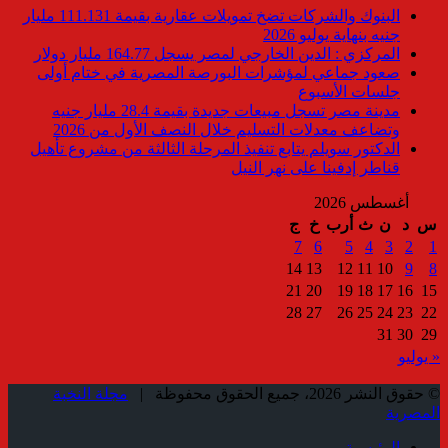
البنوك والشركات تضخ تمويلات عقارية بقيمة 111.131 مليار
جنيه بنهاية يوليو 2026
المركزي : الدين الخارجي لمصر يسجل 164.77 مليار دولار
صعود جماعي لمؤشرات البورصة المصرية في ختام أولى
جلسات الأسبوع
مدينة مصر تسجل مبيعات جديدة بقيمة 28.4 مليار جنيه
وتضاعف معدلات التسليم خلال النصف الأول من 2026
الدكتور سويلم يتابع تنفيذ المرحلة الثالثة من مشروع تأهيل
قناطر إدفينا على نهر النيل
أغسطس 2026
س
د
ن
ث
أرب
خ
ج
7
6
5
4
3
2
1
14
13
12
11
10
9
8
21
20
19
18
17
16
15
28
27
26
25
24
23
22
31
30
29
« يوليو
© حقوق النشر 2026، جميع الحقوق محفوظة |
مجلة النخبة
المصرية
الرئيسية