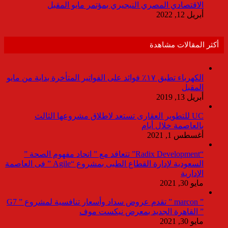
الاقتصادي المصري النيجيري بمؤتمر مايو المقبل
أبريل 12, 2022
أكثر المقالات مشاهدة
الكهرباء تطبق ١٧٪ فوائد على الفواتير المتأخرة بداية من مايو
المقبل
أبريل 13, 2019
UC للتطوير العقارى تستعد لاطلاق مشروعها الثالث
بالعاصمة خلال أيام
أغسطس 1, 2021
“Radix Development” تتعاقد مع ” اتحاد مفهوم الصحة ”
السعودية لإدارة القطاع الطبى بمشروع “Agile ” فى العاصمة
الإدارية
مايو 30, 2021
” marcon ” تقدم عروض سداد وأسعار تنافسية لمشروع ” G7
” القاهرة الجديد بمعرض نيكست موف
مايو 30, 2021