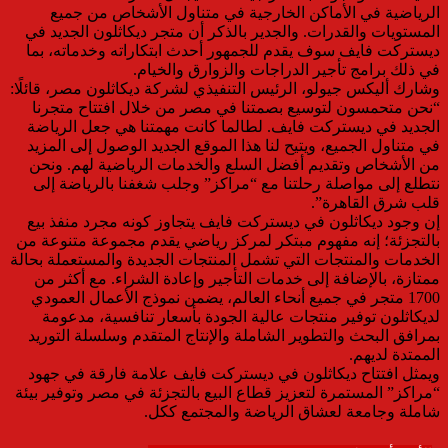
الرياضية في الأماكن الخارجية في متناول الأشخاص من جميع
المستويات والقدرات. والجدير بالذكر أن متجر ديكاثلون الجديد في
ديستركت فايف سوف يقدم للجمهور أحدث ابتكاراته وخدماته، بما
في ذلك برامج تأجير الدراجات والزوارق والخيام.
وشارك أليكس جيولو، الرئيس التنفيذي لشركة ديكاثلون مصر، قائلًا:
“نحن متحمسون لتوسيع بصمتنا في مصر من خلال افتتاح متجرنا
الجديد في ديستركت فايف. لطالما كانت مهمتنا هي جعل الرياضة
في متناول الجميع، ويتيح لنا هذا الموقع الجديد الوصول إلى المزيد
من الأشخاص وتقديم أفضل السلع والخدمات الرياضية لهم. ونحن
نتطلع إلى مواصلة رحلتنا مع “مراكز” وجلب شغفنا بالرياضة إلى
قلب شرق القاهرة”.
إن وجود ديكاثلون في ديستركت فايف يتجاوز كونه مجرد منفذ بيع
بالتجزئة؛ إنه مفهوم مبتكر لمركز رياضي يقدم مجموعة متنوعة من
الخدمات والمنتجات التي تشمل المنتجات الجديدة والمستعملة بحالة
ممتازة، بالإضافة إلى خدمات التأجير وإعادة الشراء. مع أكثر من
1700 متجر في جميع أنحاء العالم، يضمن نموذج الأعمال العمودي
لديكاثلون توفير منتجات عالية الجودة بأسعار تنافسية، مدعومة
بمرافق البحث والتطوير الشاملة والإنتاج المتقدم وسلسلة التوريد
الممتدة لديهم.
ويمثل افتتاح ديكاثلون في ديستركت فايف علامة فارقة في جهود
“مراكز” المستمرة لتعزيز قطاع البيع بالتجزئة في مصر وتوفير بيئة
شاملة وجامعة لعشاق الرياضة والمجتمع ككل.