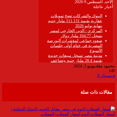
محمود مقلد
يونيو 2, 2024
149
ڤايبر
طباعة
تيلقرام
واتساب
مشاركة
فيسبوك
‫X
عبر
البريد
مقالات ذات صلة