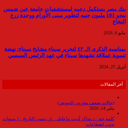
بنك مصر يستكمل دعمه لمستشفيات جامعة عين شمس
بنحو 181 مليون جنيه لتطوير مبنى الأورام ووحدة زرع
النخاع
مايو 6, 2026
بمناسبه الذكرى ال ٤٢ لتحرير سيناء مشايخ سيناء: نهضة
تنموية عملاقة تشهدها سيناء في عهد الرئيس السيسي
أبريل 25, 2024
أخر المقالات
(حالات ضعف مخزون التبويض)
يناير 14, 2020
كلمة حق : د.شاكر أديت ماعليك .. لن ينسى التاريخ ١٠ سنوات
بدون انقطاعات