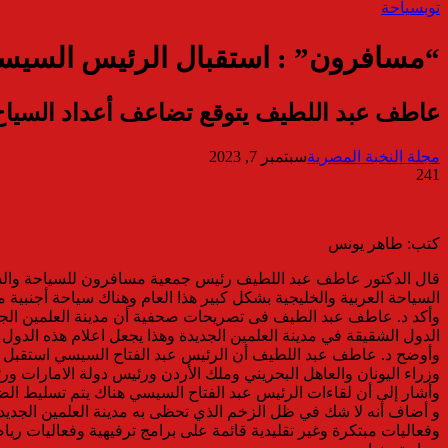
توب
سياحة
“مسافرون” : استقبال الرئيس السيسي ل
عاطف عبد اللطيف يتوقع تضاعف أعداد السياح ب
مجلة النخبة المصرية
سبتمبر 7, 2023
241
كتب: طاهر يونس
قال الدكتور عاطف عبد اللطيف رئيس جمعية مسافرون للسياحة والس
السياحة العربية والخليجية بشكل كبير هذا العام وهناك سياحة أجنبية 
وأكد د. عاطف عبد الطيف فى تصريحات صحفية أن مدينة العلمين الجدي
الدول الشقيقة في مدينة العلمين الجديدة وهذا يجعل اعلام هذه الدول 
وأوضح د. عاطف عبد اللطيف أن الرئيس عبد الفتاح السيسي استقبل على
وزراء اليونان والعاهل البحريني وملك الأردن ورئيس دولة الامارات و
وأشار إلى أن لقاءات الرئيس عبد الفتاح السيسي هناك يتم تسليط الضوء
و أضاف أنه لا شك في ظل الزخم الذي تحظى به مدينة العلمين الجديدة ح
وفعاليات مبتكرة وغير تقليدية قائمة على برامج ترفيهية وفعاليات 