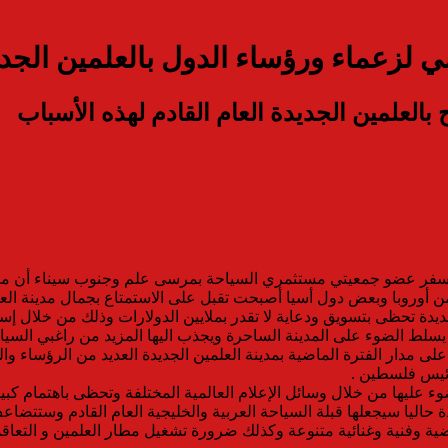
زعماء ورؤساء الدول بالعلمين الجديدة
العلمين الجديدة العام القادم لهذه الأسباب
فر عضو جمعيتي مستثمري السياحة بمرسى علم وجنوب سيناء أن مدين
من أوروبا وبعض دول أسيا أصبحت تقبل على الاستمتاع بجمال مدينة العل
دة تحظى بتسويق ودعاية لا تقدر بملايين الدولارات وذلك من خلال إس
يسلط الضوء على المدينة الساحرة ويجذب اليها المزيد من راغبي السياح
 مدار الفترة الماضية بمدينة العلمين الجديدة العديد من الرؤساء و
رئيس فلسطين .
 عليها من خلال وسائل الإعلام العالمية المختلفة وتحظى باهتمام كبير
اليا سيجعلها قبلة السياحة العربية والخليجية العام القادم وستتضاعف 
رياضية وفنية وغنائية متنوعة وكذلك ضرورة تشغيل مطار العلمين و ال