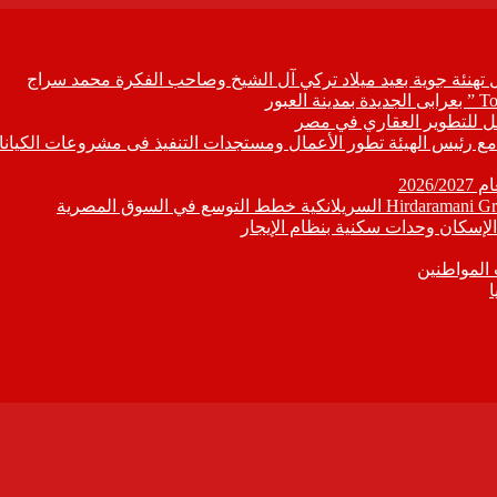
ل تهنئة جوية بعيد ميلاد تركي آل الشيخ وصاحب الفكرة محمد سراج
ابع مع رئيس الهيئة تطور الأعمال ومستجدات التنفيذ فى مشروعات الكيانا
202
إسكان وحدات سكنية بنظام الإيجار
 المواطنين