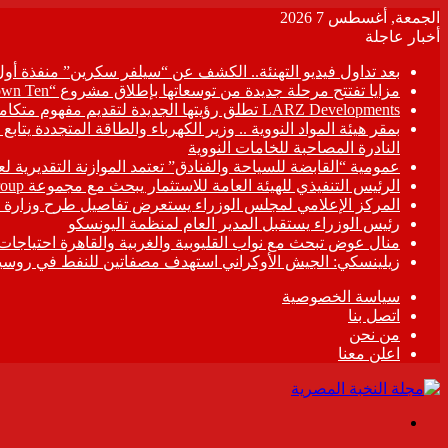
الجمعة, أغسطس 7 2026
أخبار عاجلة
بعد تداول فيديو التهنئة.. الكشف عن “سيلفر سكرين” منفذة أو
مزايا تفتتح مرحلة جديدة من توسعاتها بإطلاق مشروع “Town Ten ” بعرابى الجديدة بمدينة العبور
LARZ Developments تطلق رؤيتها الجديدة لتقديم مفهوم متكامل للتطوير العقاري في مصر
بمقر هيئة المواد النووية .. وزير الكهرباء والطاقة المتجددة يت
النادرة المصاحبة للخامات النووية
عمومية “القابضة للسياحة والفنادق” تعتمد الموازنة التقديرية لعام 6/2027
الرئيس التنفيذي للهيئة العامة للاستثمار يبحث مع مجموعة Hirdaramani Group السريلانكية خطط التوسع في السوق المصرية
المركز الإعلامي لمجلس الوزراء يستعرض تفاصيل طرح وزارة ال
رئيس الوزراء يستقبل المدير العام لمنظمة اليونسكو
منال عوض تبحث مع نواب القليوبية والغربية والقاهرة احتياجات
زيلينسكي: الجيش الأوكراني استهدف مصفاتين للنفط في روسيا
سياسة الخصوصية
اتصل بنا
من نحن
اعلن معنا
القائمة