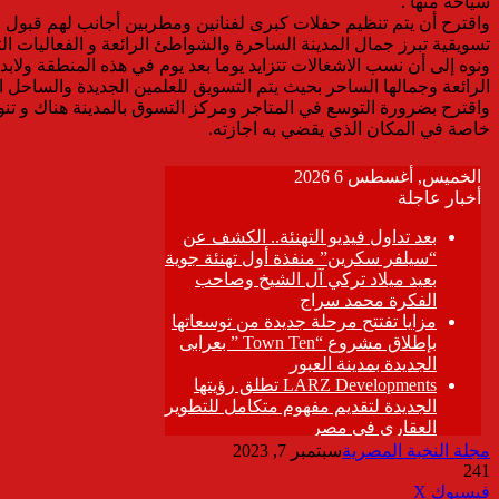
سياحة منها .
واقترح أن يتم تنظيم حفلات كبرى لفنانين ومطربين أجانب لهم قبول ع
تسويقية تبرز جمال المدينة الساحرة والشواطئ الرائعة و الفعاليات ا
ونوه إلى أن نسب الاشغالات تتزايد يوما بعد يوم في هذه المنطقة ول
الرائعة وجمالها الساحر بحيث يتم التسويق للعلمين الجديدة والساحل
واقترح بضرورة التوسع في المتاجر ومركز التسوق بالمدينة هناك و تنو
خاصة في المكان الذي يقضي به اجازته.
مجلة النخبة المصرية
سبتمبر 7, 2023
241
ڤايبر
طباعة
تيلقرام
واتساب
مشاركة
فيسبوك
‫X