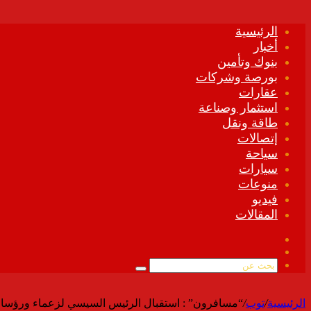
الرئيسية
أخبار
بنوك وتأمين
بورصة وشركات
عقارات
استثمار وصناعة
طاقة ونقل
إتصالات
سياحة
سيارات
منوعات
فيديو
المقالات
فيسبوك
ملخص
الموقع
بحث
RSS
عن
الرئيسية
/
توب
/
“مسافرون” : استقبال الرئيس السيسي لزعماء ورؤساء الد