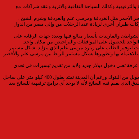
الترفيهية وكذلك السياحة الثقافية والاثرية وعقد شراكات مع
بحر الاحمر مثل الغردقة ومرسى علم والغردقة وشرم الشيخ .
كات طيران أخرى لزيادة عدد الرحلات من وإلى مصر من الدول
شواطئ والمارينات بأسعار مبالغ فيها وتعدد جهات الرقابة على
 لتوفير الطلب على زيارة مرسى علم الذي يتزايد بشكل مستمر
ب الاهتمام بها وتطويرها بشكل مستمر للربط بين مرسى علم والأقصر
رفة تعني دخول دولار جديد ولابد من تقديم تيسيرات في تحدى
وأشار عاطف عبد اللطيف إلى أن مدينة مرسى علم تضم حوالي 71 فندقًا تقريبا منها ما هو يعمل بكامل طاقته وآخر تحت الإنشاء يحتاج إلى تمويل من البنوك ورغم أن المدينة تمتد بطول 400 كيلو متر على ساحل
لذي يقيم فيه السائح لأنه لا يوجد أي برامج ترفيهية للسائح بعد