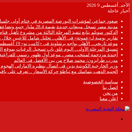
الأحد, أغسطس 9 2026
أخبار عاجلة
صعود جماعي لمؤشرات البورصة المصرية في ختام أولى جلسات
مدينة مصر تسجل مبيعات جديدة بقيمة 28.4 مليار جنيه وتضاعف معدلات التسليم خلال النصف الأول من 2026
الدكتور سويلم يتابع تنفيذ المرحلة الثالثة من مشروع تأهيل قناطر
تقارير يومية لـ«عموتة» فى الأهلي.. تحليل شامل للاعبين خلال 
موعد تاريخي.. الأهلي يواجه برشلونة فى «كامب نو» 19 أغسطس
تنسيق المرحلة الأولى.. اليوم غلق باب تسجيل الرغبات بموقع ال
أجندة مزدحمة لمنتخب مصر.. موعد أول ظهور رسمي للفراعنة
مدرب طرابزون: محمد صلاح من بين الأفضل فى العالم
وزير الخارجية الكويتية يدين فى اتصال بنظيره الإماراتى الهجوم
الجنيه الذهب يتماسك مع تباطؤ حركة الأسعار .. تعرف على باقي
سياسة الخصوصية
اتصل بنا
من نحن
اعلن معنا
القائمة