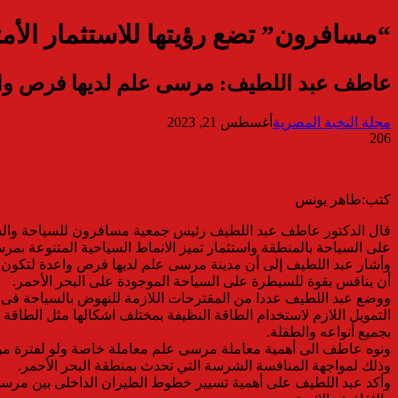
“مسافرون” تضع رؤيتها للاستثمار الأم
عاطف عبد اللطيف: مرسى علم لديها فرص واعد
مجلة النخبة المصرية
أغسطس 21, 2023
206
كتب:طاهر يونس
قال الدكتور عاطف عبد اللطيف رئيس جمعية مسافرون للسياحة والس
على السياحة بالمنطقة واستثمار تميز الانماط السياحية المتنوعة بمر
وأشار عبد اللطيف إلى أن مدينة مرسى علم لديها فرص واعدة لتكون 
أن ينافس بقوة للسيطرة على السياحة الموجودة على البحر الأحمر.
ووضع عبد اللطيف عددا من المقترحات اللازمة للنهوض بالسياحة فى 
التمويل اللازم لاستخدام الطاقة النظيفة بمختلف اشكالها مثل الطاقة 
بجميع أنواعه والطفلة.
ونوه عاطف الى أهمية معاملة مرسى علم معاملة خاصة ولو لفترة من خ
وذلك لمواجهة المنافسة الشرسة التي تحدث بمنطقة البحر الأحمر.
وأكد عبد اللطيف على أهمية تسيير خطوط الطيران الداخلى بين مرسى 