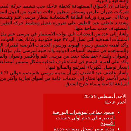
والثقافية والاثرية.
وأضاف أن الاسواق المستهدفة كخطة عاجلة يجب تنشيط حركة الطيران من
شركات طيران عارض ومنتظم لتنظيم رحلات مباشرة من الدول المست
ودعا الى ضرورة وزيادة الطاقة الاستيعابية لمطار مرسى علم وتنشيط
وشدد د.عاطف عبد اللطيف على ضرورة تفعيل وتنشيط حركة الطيران 
المستهدف جذب سياحة منها.
وأشار إلى عدد من التحديات التي تواجه الاستثمار في مرسى علم مثل 
المنشآت الفندقية التي تصل إلى ٢٧ جهة حكومية وكذلك تعدد الجهات التي نحتاج كمستثمرين أن تكون موجودة من خلال تفعيل نظام الشباك الواحد للحصول على الموافقات والتراخيص من مكان واحد.
وأكد أهمية تخفيض رسوم الهبوط ورسوم الخدمات الأرضية لطيران ا
وللمساهمة في تنشيط السياحة الدولية والداخلية لمرسى علم مؤكدا أ
وأسوان، وإنشاء خط سكة حديد بين مرسى علم والأقصر وأسوان والقا
وأكد على أهمية التوسع في انشاء غرف فندقية بشكل مستمر لمضاعفة 
اسعار توصيل الكهرباء المرتفع والمبالغ فيها .
البحر الأحمر فإنها تحتاج إلى خدمات عامة من أسواق تجارية وأكثر من
الساعة الثامنة مساء خارج الفندق.