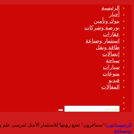
الرئيسية
أخبار
بنوك وتأمين
بورصة وشركات
عقارات
استثمار وصناعة
طاقة ونقل
إتصالات
سياحة
سيارات
منوعات
فيديو
المقالات
فيسبوك
ملخص
الموقع
بحث
RSS
عن
الرئيسية
/
توب
/
“مسافرون” تضع رؤيتها للاستثمار الأمثل لمرسى علم وم
توب
سياحة