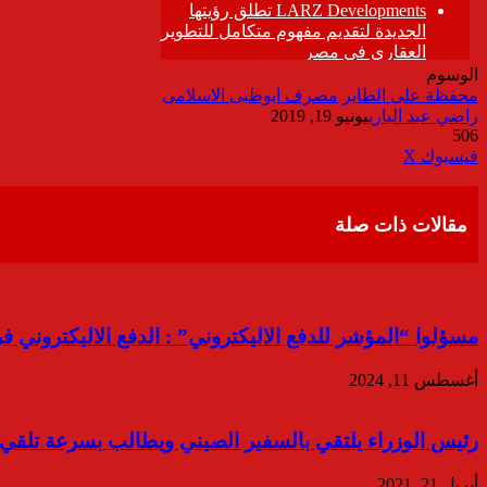
الوسوم
محفظة على الطاير
مصرف ابوظبى الاسلامى
راضي عبد الباري
يونيو 19, 2019
506
ڤايبر
طباعة
تيلقرام
واتساب
مشاركة
فيسبوك
‫X
عبر
البريد
مقالات ذات صلة
مسؤلوا “المؤشر للدفع الاليكتروني” : الدفع الاليكتروني 
أغسطس 11, 2024
رئيس الوزراء يلتقي بالسفير الصيني ويطالب بسرعة تلقي د
أبريل 21, 2021