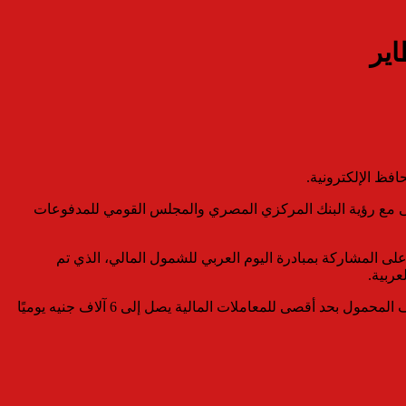
ير
 يتماشى مع رؤية البنك المركزي المصري والمجلس القومي للمدفوعات
ى المشاركة بمبادرة اليوم العربي للشمول المالي، الذي تم
ربية.
وقال البنك إن من ضمن مزايا محفظة “مصاريفي عالطاير” أنها مجانية، وتعد وسيلة سهلة وآمنة لدفع وتحويل الأموال مباشرة من خلال الهاتف المحمول بحد أقصى للمعاملات المالية يصل إلى 6 آلاف جنيه يوميًا