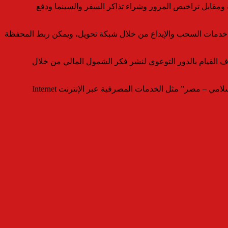
ف ومقابل تراخيص المرور وشراء تذاكر السفر والسينما ودفع
 للعميل شحن المحفظة أو سحب الأموال منها من خلال أقرب تاجر أومنفذ من منافذ فوري، أو عبر أقرب ماكينة ATM تقدم خدمات السحب والإيداع من خلال شبكة تحويل، ويمكن ربط المحفظة
ف القيام بالدور التوعوي لنشر فكر الشمول المالي من خلال
يشار إلى أن محفظة “مصاريفي عالطاير” تعد واحدة من مجموعة الخدمات الإلكترونية التي يقدمها ويعمل على تطويرها مصرف “أبوظبي الإسلامي – مصر” مثل الخدمات المصرفية عبر الإنترنت Internet