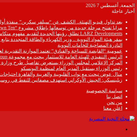
الجمعة, أغسطس 7 2026
أخبار عاجلة
بعد تداول فيديو التهنئة.. الكشف عن “سيلفر سكرين” منفذة أو
مزايا تفتتح مرحلة جديدة من توسعاتها بإطلاق مشروع “Town Ten ” بعرابى الجديدة بمدينة العبور
LARZ Developments تطلق رؤيتها الجديدة لتقديم مفهوم متكامل للتطوير العقاري في مصر
بمقر هيئة المواد النووية .. وزير الكهرباء والطاقة المتجددة يت
النادرة المصاحبة للخامات النووية
عمومية “القابضة للسياحة والفنادق” تعتمد الموازنة التقديرية لعام 6/2027
الرئيس التنفيذي للهيئة العامة للاستثمار يبحث مع مجموعة Hirdaramani Group السريلانكية خطط التوسع في السوق المصرية
المركز الإعلامي لمجلس الوزراء يستعرض تفاصيل طرح وزارة ال
رئيس الوزراء يستقبل المدير العام لمنظمة اليونسكو
منال عوض تبحث مع نواب القليوبية والغربية والقاهرة احتياجات
زيلينسكي: الجيش الأوكراني استهدف مصفاتين للنفط في روسيا
سياسة الخصوصية
اتصل بنا
من نحن
اعلن معنا
القائمة