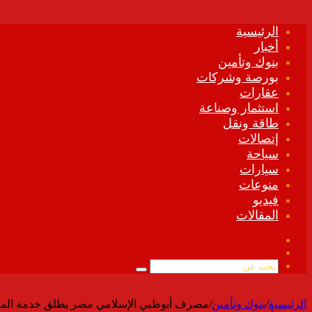
الرئيسية
أخبار
بنوك وتأمين
بورصة وشركات
عقارات
استثمار وصناعة
طاقة ونقل
إتصالات
سياحة
سيارات
منوعات
فيديو
المقالات
فيسبوك
ملخص
الموقع
بحث
RSS
عن
الرئيسية
/
بنوك وتأمين
/
مصرف أبوظبي الإسلامي مصر يطلق خدمة المح