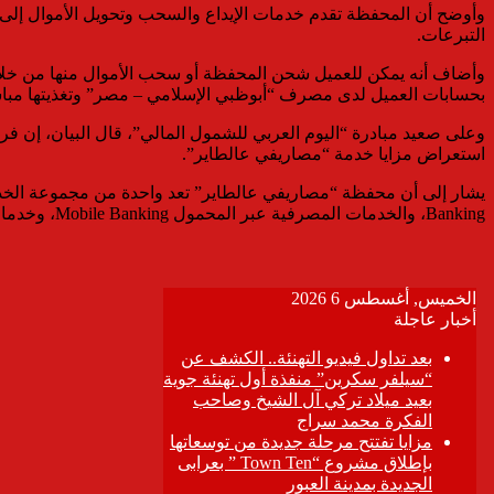
وأوضح أن المحفظة تقدم خدمات الإيداع والسحب وتحويل الأموال إلى مح
التبرعات.
بحسابات العميل لدى مصرف “أبوظبي الإسلامي – مصر” وتغذيتها مبا
وعلى صعيد مبادرة “اليوم العربي للشمول المالي”، قال البيان، إن ف
استعراض مزايا خدمة “مصاريفي عالطاير”.
Banking، والخدمات المصرفية عبر المحمول Mobile Banking، وخدمات الصراف الآلي ATM، وغيرها من الحلول البنكية البديلة.