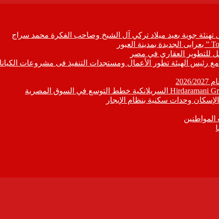
ل تهنئة جوية بعيد ميلاد تركي آل الشيخ وصاحب الفكرة محمد سراج
ابع مع رئيس الهيئة تطور الأعمال ومستجدات التنفيذ فى مشروعات الكيانا
202
إسكان وحدات سكنية بنظام الإيجار
 المواطنين