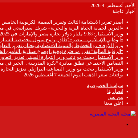
الأحد, أغسطس 9 2026
أخبار عاجلة
أصدر تقرير الاستدامة الثالث وتقرير البصمة الكربونية الخامس عن 
«العربي لحماية الحياة البرية والبحرية» شريك استراتيجي في مبادر
وزير الاستثمار: 9.68 مليار دولار تجارة مصر والإمارات في 2025
«أبوظبي الإسلامي – مصر» يُطلق برامج تمويل مخصصة للسيارات
وزيرا الأوقاف والتخطيط والتنمية الاقتصادية يبحثان تعزيز التع
“الرقابة المالية” تقرر مد فترة توفيق أوضاع صناديق التأمين الخاصة حتى 31 د
وزير الاستثمار يبحث مع نائب وزير التجارة الصيني تعزيز التعا
التضامن الاجتماعي تطلق مبادرة “بكرة المدرسة .. الخير في م
وزير الاستثمار يبحث مع وزير الصناعية البرازيلي تعزيز التجارة
توقعات سعر الذهب اليوم الجمعة 7 أغسطس 2026
سياسة الخصوصية
اتصل بنا
من نحن
اعلن معنا
القائمة