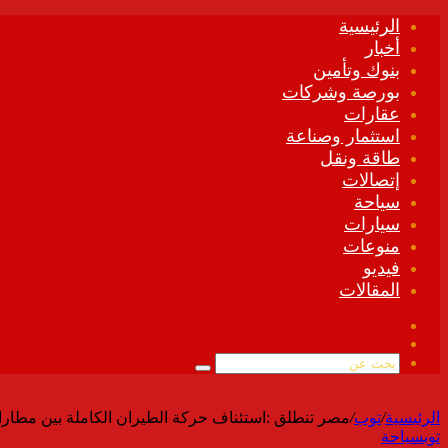
الرئيسية
أخبار
بنوك وتأمين
بورصة وشركات
عقارات
استثمار وصناعة
طاقة ونقل
إتصالات
سياحة
سيارات
منوعات
فيديو
المقالات
فيسبوك
ملخص
الموقع
بحث
RSS
عن
الرئيسية
/
توب
/
مصر تنطلق :استئناف حركة الطيران الكاملة بين مطارا
توب
سياحة