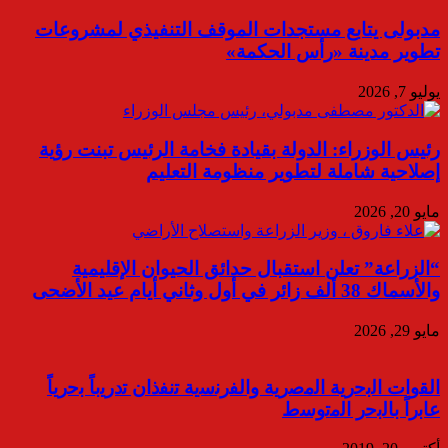
مدبولى يتابع مستجدات الموقف التنفيذي لمشروعات
تطوير مدينة «رأس الحكمة»
يوليو 7, 2026
رئيس الوزراء: الدولة بقيادة فخامة الرئيس تبنت رؤية
إصلاحية شاملة لتطوير منظومة التعليم
مايو 20, 2026
“الزراعة” تعلن استقبال حدائق الحيوان الإقليمية
والأسماك 38 ألف زائر في أول وثاني أيام عيد الأضحى
مايو 29, 2026
اﻟﻘوات اﻟﺑﺣرﯾﺔ اﻟﻣﺻرﯾﺔ واﻟﻔرﻧﺳﯾﺔ ﺗﻧﻔذان ﺗدرﯾباً ﺑﺣرياً
ﻋﺎﺑراً ﺑﺎﻟﺑﺣر اﻟﻣﺗوﺳط