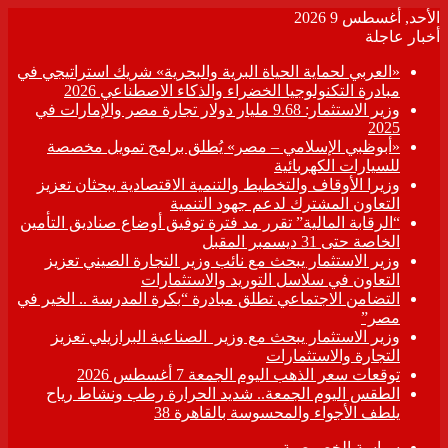
الأحد, أغسطس 9 2026
أخبار عاجلة
«العربي لحماية الحياة البرية والبحرية» شريك استراتيجي في
مبادرة التكنولوجيا الخضراء والذكاء الاصطناعي 2026
وزير الاستثمار: 9.68 مليار دولار تجارة مصر والإمارات في
2025
«أبوظبي الإسلامي – مصر» يُطلق برامج تمويل مخصصة
للسيارات الكهربائية
وزيرا الأوقاف والتخطيط والتنمية الاقتصادية يبحثان تعزيز
التعاون المشترك لدعم جهود التنمية
“الرقابة المالية” تقرر مد فترة توفيق أوضاع صناديق التأمين
الخاصة حتى 31 ديسمبر المقبل
وزير الاستثمار يبحث مع نائب وزير التجارة الصيني تعزيز
التعاون في سلاسل التوريد والاستثمارات
التضامن الاجتماعي تطلق مبادرة “بكرة المدرسة .. الخير في
مصر”
وزير الاستثمار يبحث مع وزير الصناعية البرازيلي تعزيز
التجارة والاستثمارات
توقعات سعر الذهب اليوم الجمعة 7 أغسطس 2026
الطقس اليوم الجمعة.. شديد الحرارة رطب ونشاط رياح
يلطف الأجواء والمحسوسة بالقاهرة 38
سياسة الخصوصية