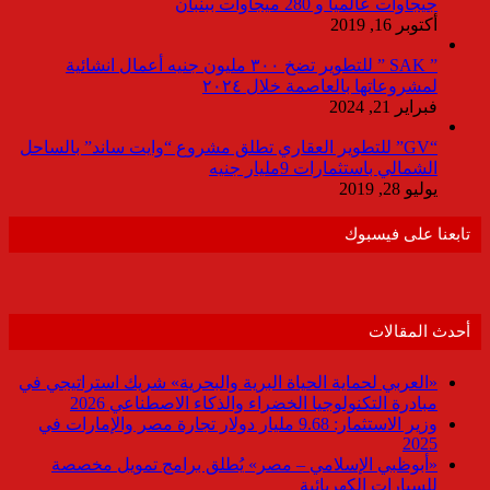
جيجاوات عالميا و 280 ميجاوات ببنبان
أكتوبر 16, 2019
” SAK ” للتطوير تضخ ٣٠٠ مليون جنيه أعمال انشائية
لمشروعاتها بالعاصمة خلال ٢٠٢٤
فبراير 21, 2024
“GV” للتطوير العقاري تطلق مشروع “وايت ساند” بالساحل
الشمالي باستثمارات 9مليار جنيه
يوليو 28, 2019
تابعنا على فيسبوك
أحدث المقالات
«العربي لحماية الحياة البرية والبحرية» شريك استراتيجي في
مبادرة التكنولوجيا الخضراء والذكاء الاصطناعي 2026
وزير الاستثمار: 9.68 مليار دولار تجارة مصر والإمارات في
2025
«أبوظبي الإسلامي – مصر» يُطلق برامج تمويل مخصصة
للسيارات الكهربائية