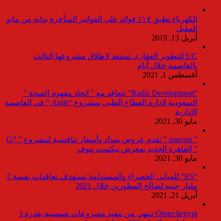
الكهرباء تطبق ١٧٪ فوائد على الفواتير المتأخرة بداية من مايو
المقبل
أبريل 13, 2019
UC للتطوير العقارى تستعد لاطلاق مشروعها الثالث
بالعاصمة خلال أيام
أغسطس 1, 2021
“Radix Development” تتعاقد مع ” اتحاد مفهوم الصحة ”
السعودية لإدارة القطاع الطبى بمشروع “Agile ” فى العاصمة
الإدارية
مايو 30, 2021
” marcon ” تقدم عروض سداد وأسعار تنافسية لمشروع ” G7
” القاهرة الجديد بمعرض نيكست موف
مايو 30, 2021
“ES” للمبانى الخضراء والمستدامة تستهدف تعاقدات بقيمة 2
مليار جنيه لصالح المطورين خلال 2021
أبريل 21, 2021
Olptechegypt تنتهي من تنفيذ مشروعات شمسية بقدرة 3