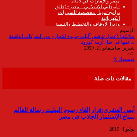
الوسوم
ملائكة الأعمال تناقش آليات جديدة للتخارج من الشركات الناشئة
لدعمها فى ظل أزمة كورونا
شيرين سامى
مايو 21, 2020
375
ڤايبر
طباعة
تيلقرام
واتساب
مشاركة
فيسبوك
‫X
عبر
البريد
مقالات ذات صلة
أيمن العشرى:قرار إلغاء رسوم البيليت رسالة للعالم
بمناخ الإستثمار الجاذب فى مصر
يوليو 4, 2019