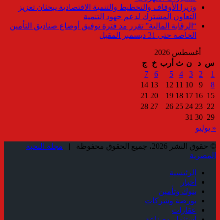
وزيرا الأوقاف والتخطيط والتنمية الاقتصادية يبحثان تعزيز
التعاون المشترك لدعم جهود التنمية
“الرقابة المالية” تقرر مد فترة توفيق أوضاع صناديق التأمين
الخاصة حتى 31 ديسمبر المقبل
أغسطس 2026
س
د
ن
ث
أرب
خ
ج
7
6
5
4
3
2
1
14
13
12
11
10
9
8
21
20
19
18
17
16
15
28
27
26
25
24
23
22
31
30
29
« يوليو
© حقوق النشر 2026، جميع الحقوق محفوظة |
مجلة النخبة
المصرية
الرئيسية
أخبار
بنوك وتأمين
بورصة وشركات
عقارات
استثمار وصناعة