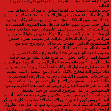
فى ضخ استثمارات بتلك الشركات ودعمها فى ظل أزمة كورونا
الحالية.
حيث توصلت الجمعية فى لقائها السابق أنه من أجل الحفاظ على
الشركات الناشئة ودعمها فى ظل الأزمة الحالية، فإنه لابد من زيادة
عدد المستثمرين الملائكة لضخ استثماراتهم بتلك الشركات، وحتى
يمكن جذب المزيد منهم، خاصة فى ظل هذه الظروف الصعبة، لابد
من البحث عن آليات جديدة تسهل عليهم تخارجهم فيما بعد، وحيث
أن بنوك الاستثمار لا تتعامل مع الشركات فى مراحلها الصغيرة، و
شركات رأس المال المخاطر مازالت غير مفوضة لشراء حصص
المستثمرين الحاليين، ظهرت الحاجة إلى وجود نوع جديد من
الوسطاء الماليين لدعم تلك الشركات.
وعليه ناقشت الجمعية فى هذا اللقاء تخارج ملائكه الأعمال من
استثماراتهم، و كأحد الحلول، تم طرح فكرة إنشاء بورصة خاصة
طبقاً للمادة ٢٦ من قانون سوق المال المعدل، بالتنسيق مع الجهات
المختصة لطرح و تداول الشركات المُمَكِّنة تكنولوجياً بعد إنشائها، و
ذلك لتوفير آلية لتخارج ملائكة الأعمال، مع استعمال البنية التحتية
من شركات السمسرة القائمة، بالإضافة إلى الرعاة المسجلين و
ذلك لدعم هذا السوق، وتم الاتفاق على تخصيص الحلقة النقاشية
القادمة عبر خاصية الفيديو كونفرنس لمناقشة هذه الفكرة، و دعوة
المتخصصين في هذا الموضوع للتحدث عن سبل تنفيذها.
من جانبه أكد المهندس سمير العلايلي رئيس جمعية ملائكة، ” أثرت
أزمة فيروس كورونا على جميع الأنشطة الاقتصادية بشكل عام، لكن
الشركات الناشئة كانت الأكثر تضرراً، ودعمها فى ظل هذه الظروف
أولوية بالنسبة لنا، عن طريق تحفيز مزيد من المستثمرين الملائكة