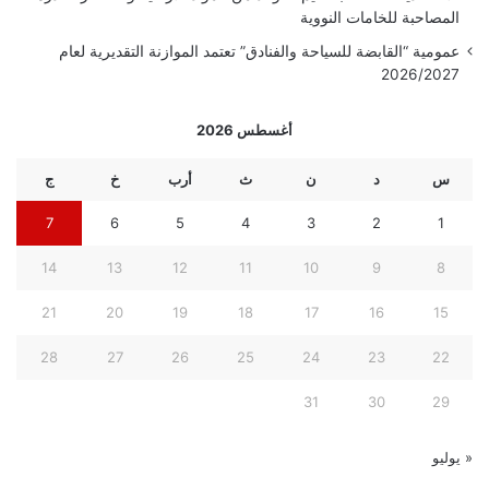
المصاحبة للخامات النووية
عمومية “القابضة للسياحة والفنادق” تعتمد الموازنة التقديرية لعام
2026/2027
أغسطس 2026
س
د
ن
ث
أرب
خ
ج
7
6
5
4
3
2
1
14
13
12
11
10
9
8
21
20
19
18
17
16
15
28
27
26
25
24
23
22
31
30
29
« يوليو