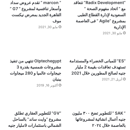
“Radix Development” تتعاقد
” marcon ” تقدم عروض سداد
مع ” اتحاد مفهوم الصحة ”
وأسعار تنافسية لمشروع ” G7 ”
السعودية لإدارة القطاع الطبى
القاهرة الجديد بمعرض نيكست
بمشروع “Agile ” فى العاصمة
موف
الإدارية
مايو 30, 2021
مايو 30, 2021
“ES” للمبانى الخضراء والمستدامة
Olptechegypt تنتهي من تنفيذ
تستهدف تعاقدات بقيمة 2 مليار
مشروعات شمسية بقدرة 3
جنيه لصالح المطورين خلال 2021
جيجاوات عالميا و 280 ميجاوات
ببنبان
أبريل 21, 2021
أكتوبر 16, 2019
” SAK ” للتطوير تضخ ٣٠٠ مليون
“GV” للتطوير العقاري تطلق
جنيه أعمال انشائية لمشروعاتها
مشروع “وايت ساند” بالساحل
بالعاصمة خلال ٢٠٢٤
الشمالي باستثمارات 9مليار جنيه