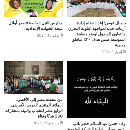
د.منال عوض: إعداد نظام إدارة
مدارس النيل الخاصة تتصدر أوائل
أزمات جديد لمواجهة التلوث البحري
نتيجة الشهادة الإعدادية
والتعاون للوصول لوضع منطقة
يوليو 15, 2024
المتوسط ضمن هدف ٣٠٪؜ مناطق
محمية
أبريل 3, 2026
من محطة مصر إلى الأقصر..
انطلاق المنتدى العربي الأفريقي
الرابع عشر للشباب والبيئة بمشاركة
250 شابًا وفتاة
ديسمبر 13, 2025
وفاة حسن عبد السلام خضر نائب
رئيس مجلس ادارة الشركة المتحدة