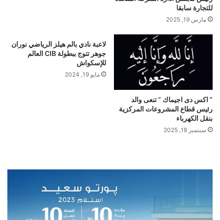
للتجارة سابقا
مارس 19, 2025
لاعبة نادي بالم هيلز الرياضي نوران
جوهر تتوج ببطولة CIB العالم
للإسكواش
مايو 19, 2024
” اكس دى اجيماك ” تنعى والد
رئيس قطاع المشروعات المركزية
بنقل الكهرباء
سبتمبر 18, 2025