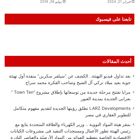
فبراير 21, 2024
يوليو 28, 2019
تابعنا على فيسبوك
أحدث المقالات
بعد تداول فيديو التهنئة.. الكشف عن “سيلفر سكرين” منفذة أول تهنئة
جوية بعيد ميلاد تركي آل الشيخ وصاحب الفكرة محمد سراج
مزايا تفتتح مرحلة جديدة من توسعاتها بإطلاق مشروع “Town Ten ”
بعرابى الجديدة بمدينة العبور
LARZ Developments تطلق رؤيتها الجديدة لتقديم مفهوم متكامل
للتطوير العقاري في مصر
بمقر هيئة المواد النووية .. وزير الكهرباء والطاقة المتجددة يتابع مع
رئيس الهيئة تطور الأعمال ومستجدات التنفيذ فى مشروعات الكيانات
الاقتصادية الخاصة بتعظيم العوائد من المواد الأرضيّة والعناصر النادرة