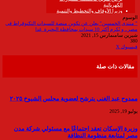
الوسوم
" منتدى الخمسين" يعلن عن تكوين منصة للسيدات التكنوقراط فى
مصر.. و يُكرم أكثر 10 سيدات بمحافظة البحيرة غدا
شيرين سامى
مارس 15, 2021
380
ڤايبر
طباعة
تيلقرام
واتساب
مشاركة
فيسبوك
‫X
عبر
البريد
مقالات ذات صلة
ممدوح عبد الغنى يترشح لعضوية مجلس الشيوخ ٢٠٢٥
يوليو 19, 2025
وزيرة الإسكان تعقد اجتماعًا مع مسئولي شركة مدن
مصر لمتابعة منظومة النظافة