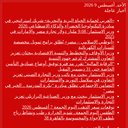
الأحد, أغسطس 9 2026
أخبار عاجلة
«العربي لحماية الحياة البرية والبحرية» شريك استراتيجي في
مبادرة التكنولوجيا الخضراء والذكاء الاصطناعي 2026
وزير الاستثمار: 9.68 مليار دولار تجارة مصر والإمارات في
2025
«أبوظبي الإسلامي – مصر» يُطلق برامج تمويل مخصصة
للسيارات الكهربائية
وزيرا الأوقاف والتخطيط والتنمية الاقتصادية يبحثان تعزيز
التعاون المشترك لدعم جهود التنمية
“الرقابة المالية” تقرر مد فترة توفيق أوضاع صناديق التأمين
الخاصة حتى 31 ديسمبر المقبل
وزير الاستثمار يبحث مع نائب وزير التجارة الصيني تعزيز
التعاون في سلاسل التوريد والاستثمارات
التضامن الاجتماعي تطلق مبادرة “بكرة المدرسة .. الخير في
مصر”
وزير الاستثمار يبحث مع وزير الصناعية البرازيلي تعزيز
التجارة والاستثمارات
توقعات سعر الذهب اليوم الجمعة 7 أغسطس 2026
الطقس اليوم الجمعة.. شديد الحرارة رطب ونشاط رياح
يلطف الأجواء والمحسوسة بالقاهرة 38
سياسة الخصوصية