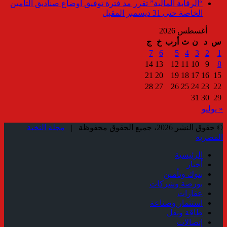
“الرقابة المالية” تقرر مد فترة توفيق أوضاع صناديق التأمين
الخاصة حتى 31 ديسمبر المقبل
أغسطس 2026
س
د
ن
ث
أرب
خ
ج
7
6
5
4
3
2
1
14
13
12
11
10
9
8
21
20
19
18
17
16
15
28
27
26
25
24
23
22
31
30
29
« يوليو
© حقوق النشر 2026، جميع الحقوق محفوظة |
مجلة النخبة
المصرية
الرئيسية
أخبار
بنوك وتأمين
بورصة وشركات
عقارات
استثمار وصناعة
طاقة ونقل
إتصالات