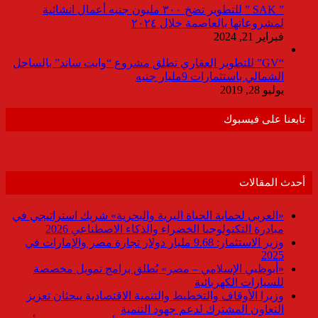
” SAK ” للتطوير تضخ ٣٠٠ مليون جنيه أعمال انشائية
لمشروعاتها بالعاصمة خلال ٢٠٢٤
فبراير 21, 2024
“GV” للتطوير العقاري تطلق مشروع “وايت ساند” بالساحل
الشمالي باستثمارات 9مليار جنيه
يوليو 28, 2019
تابعنا على فيسبوك
أحدث المقالات
«العربي لحماية الحياة البرية والبحرية» شريك استراتيجي في
مبادرة التكنولوجيا الخضراء والذكاء الاصطناعي 2026
وزير الاستثمار: 9.68 مليار دولار تجارة مصر والإمارات في
2025
«أبوظبي الإسلامي – مصر» يُطلق برامج تمويل مخصصة
للسيارات الكهربائية
وزيرا الأوقاف والتخطيط والتنمية الاقتصادية يبحثان تعزيز
التعاون المشترك لدعم جهود التنمية