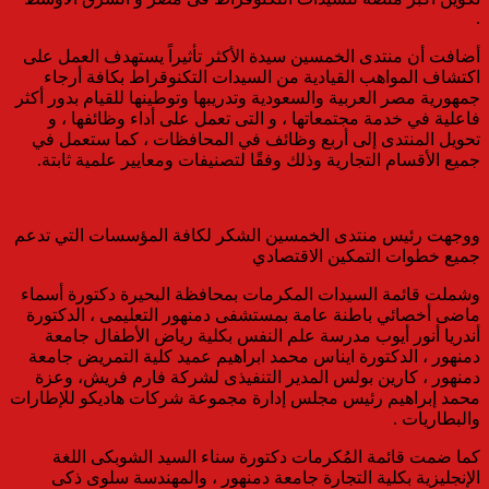
.
أضافت أن منتدى الخمسين سيدة الأكثر تأثيراً يستهدف العمل على
اكتشاف المواهب القيادية من السيدات التكنوقراط بكافة أرجاء
جمهورية مصر العربية والسعودية وتدريبها وتوطينها للقيام بدور أكثر
فاعلية في خدمة مجتمعاتها ، و التى تعمل على أداء وظائفها ، و
تحويل المنتدى إلى أربع وظائف في المحافظات ، كما ستعمل في
جميع الأقسام التجارية وذلك وفقًا لتصنيفات ومعايير علمية ثابتة.
ووجهت رئيس منتدى الخمسين الشكر لكافة المؤسسات التي تدعم
جميع خطوات التمكين الاقتصادي
وشملت قائمة السيدات المكرمات بمحافظة البحيرة دكتورة أسماء
ماضى أخصائي باطنة عامة بمستشفى دمنهور التعليمى ، الدكتورة
أندريا أنور أيوب مدرسة علم النفس بكلية رياض الأطفال جامعة
دمنهور ، الدكتورة ايناس محمد ابراهيم عميد كلية التمريض جامعة
دمنهور ، كارين بولس المدير التنفيذى لشركة فارم فريش، وعزة
محمد إبراهيم رئيس مجلس إدارة مجموعة شركات هاديكو للإطارات
والبطاريات .
كما ضمت قائمة المُكرمات دكتورة سناء السيد الشوبكى اللغة
الإنجليزية بكلية التجارة جامعة دمنهور ، والمهندسة سلوى ذكى