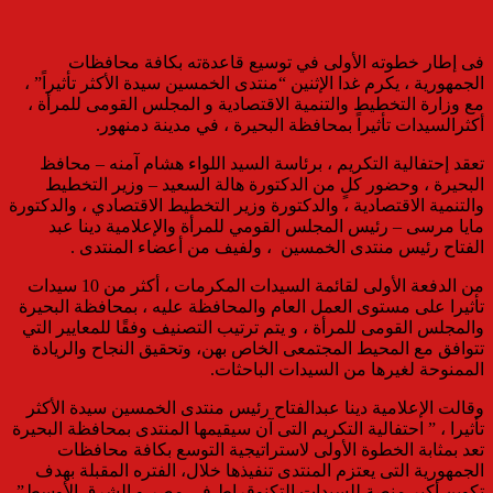
فى إطار خطوته الأولى في توسيع قاعدةته بكافة محافظات
الجمهورية ، يكرم غدا الإثنين “منتدى الخمسين سيدة الأكثر تأثيراً” ،
مع وزارة التخطيط والتنمية الاقتصادية و المجلس القومى للمرأة ،
أكثرالسيدات تأثيراً بمحافظة البحيرة ، في مدينة دمنهور.
تعقد إحتفالية التكريم ، برئاسة السيد اللواء هشام آمنه – محافظ
البحيرة ، وحضور كلٍ من الدكتورة هالة السعيد – وزير التخطيط
والتنمية الاقتصادية ، والدكتورة وزير التخطيط الاقتصادي ، والدكتورة
مايا مرسى – رئيس المجلس القومي للمرأة والإعلامية دينا عبد
الفتاح رئيس منتدى الخمسين ، ولفيف من أعضاء المنتدى .
من الدفعة الأولى لقائمة السيدات المكرمات ، أكثر من 10 سيدات
تأثيرا على مستوى العمل العام والمحافظة عليه ، بمحافظة البحيرة
والمجلس القومى للمرأة ، و يتم ترتيب التصنيف وفقًا للمعايير التي
تتوافق مع المحيط المجتمعى الخاص بهن، وتحقيق النجاح والريادة
الممنوحة لغيرها من السيدات الباحثات.
وقالت الإعلامية دينا عبدالفتاح رئيس منتدى الخمسين سيدة الأكثر
تأثيرا ، ” احتفالية التكريم التى آن سيقيمها المنتدى بمحافظة البحيرة
تعد بمثابة الخطوة الأولى لاستراتيجية التوسع بكافة محافظات
الجمهورية التى يعتزم المنتدى تنفيذها خلال، الفتره المقبلة بهدف
تكوين أكبر منصة للسيدات التكنوقراط فى مصر و الشرق الأوسط”