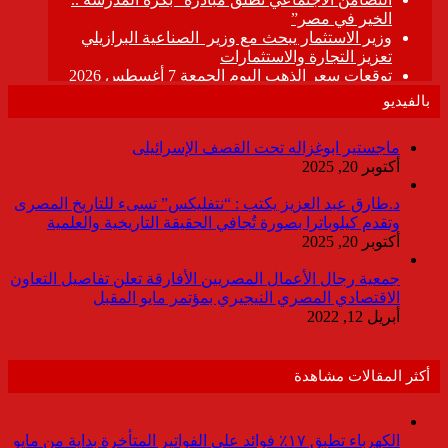
بالفيديو
ماجستير ابوغزاله تحت القصف الإسرائيلى
أكتوبر 20, 2025
د.طارق عبد العزيز يكتب : “نتفليكس” تسىء للتاريخ المصرى
وتقدم كيلوباترا بصورة تُجافي الحقيقة التاريخية والعلمية
أكتوبر 20, 2025
جمعية رجال الأعمال المصريين الأفارقة تعلن تفاصيل التعاون
الاقتصادي المصري النيجيري بمؤتمر مايو المقبل
أبريل 12, 2022
أكثر المقالات مشاهدة
الكهرباء تطبق ١٧٪ فوائد على الفواتير المتأخرة بداية من مايو