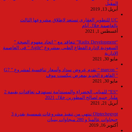
المقبل
أبريل 13, 2019
UC للتطوير العقارى تستعد لاطلاق مشروعها الثالث
بالعاصمة خلال أيام
أغسطس 1, 2021
“Radix Development” تتعاقد مع ” اتحاد مفهوم الصحة ”
السعودية لإدارة القطاع الطبى بمشروع “Agile ” فى العاصمة
الإدارية
مايو 30, 2021
” marcon ” تقدم عروض سداد وأسعار تنافسية لمشروع ” G7
” القاهرة الجديد بمعرض نيكست موف
مايو 30, 2021
“ES” للمبانى الخضراء والمستدامة تستهدف تعاقدات بقيمة 2
مليار جنيه لصالح المطورين خلال 2021
أبريل 21, 2021
Olptechegypt تنتهي من تنفيذ مشروعات شمسية بقدرة 3
جيجاوات عالميا و 280 ميجاوات ببنبان
أكتوبر 16, 2019