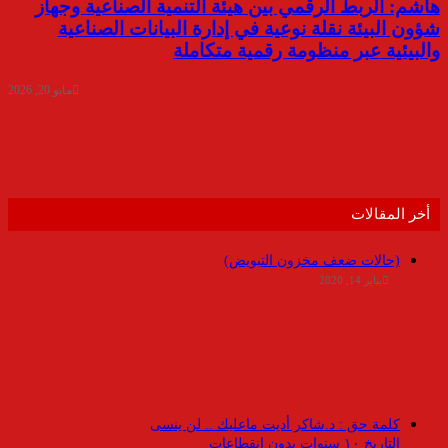
هاشم: الربط الرقمي بين هيئة التنمية الصناعية وجهاز
شؤون البيئة نقلة نوعية في إدارة البيانات الصناعية
والبيئية عبر منظومة رقمية متكاملة
مايو 20, 2026
أخر المقالات
(حالات ضعف مخزون التبويض)
يناير 14, 2020
كلمة حق : د.شاكر أديت ماعليك .. لن ينسى
التاريخ ١٠ سنوات بدون انقطاعات