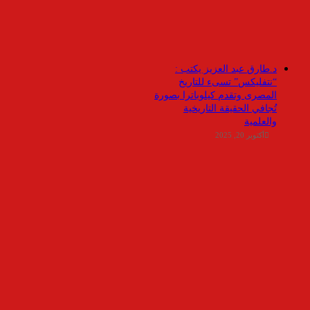
د.طارق عبد العزيز يكتب :
“نتفليكس” تسىء للتاريخ
المصرى وتقدم كيلوباترا بصورة
تُجافي الحقيقة التاريخية
والعلمية
أكتوبر 20, 2025