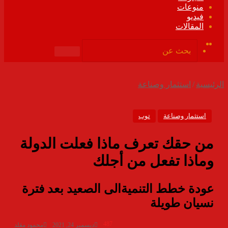
منوعات
فيديو
المقالات
ملخص
فيسبوك
الموقع
بحث
RSS
عن
الرئيسية
/
استثمار وصناعة
استثمار وصناعة
توب
من حقك تعرف ماذا فعلت الدولة
وماذا تفعل من أجلك
عودة خطط التنميةالى الصعيد بعد فترة
نسيان طويلة
487
ديسمبر 24, 2021
محمود مقلد