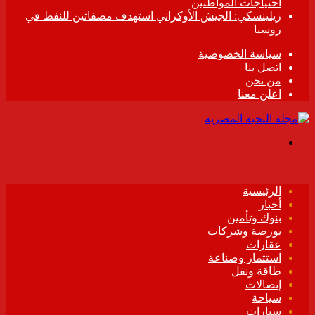
احتياجات المواطنين
زيلينسكي: الجيش الأوكراني استهدف مصفاتين للنفط في
روسيا
سياسة الخصوصية
اتصل بنا
من نحن
اعلن معنا
القائمة
الرئيسية
أخبار
بنوك وتأمين
بورصة وشركات
عقارات
استثمار وصناعة
طاقة ونقل
إتصالات
سياحة
سيارات