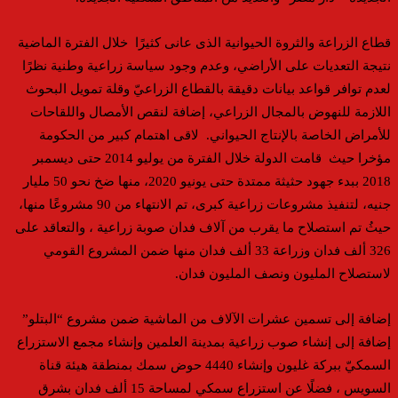
قطاع الزراعة والثروة الحيوانية الذى عانى كثيرًا خلال الفترة الماضية
نتيجة التعديات على الأراضي، وعدم وجود سياسة زراعية وطنية نظرًا
لعدم توافر قواعد بيانات دقيقة بالقطاع الزراعيّ وقلة تمويل البحوث
اللازمة للنهوض بالمجال الزراعي، إضافة لنقص الأمصال واللقاحات
للأمراض الخاصة بالإنتاج الحيواني. لاقى اهتمام كبير من الحكومة
مؤخرا حيث قامت الدولة خلال الفترة من يوليو 2014 حتى ديسمبر
2018 ببدء جهود حثيثة ممتدة حتى يونيو 2020، منها ضخ نحو 50 مليار
جنيه، لتنفيذ مشروعات زراعية كبرى، تم الانتهاء من 90 مشروعًا منها،
حيثُ تم استصلاح ما يقرب من آلاف فدان صوبة زراعية ، والتعاقد على
326 ألف فدان وزراعة 33 ألف فدان منها ضمن المشروع القومي
لاستصلاح المليون ونصف المليون فدان.
إضافة إلى تسمين عشرات الآلاف من الماشية ضمن مشروع “البتلو”
إضافة إلى إنشاء صوب زراعية بمدينة العلمين وإنشاء مجمع الاستزراع
السمكيّ ببركة غليون وإنشاء 4440 حوض سمك بمنطقة هيئة قناة
السويس ، فضلًا عن استزراع سمكي لمساحة 15 ألف فدان بشرق