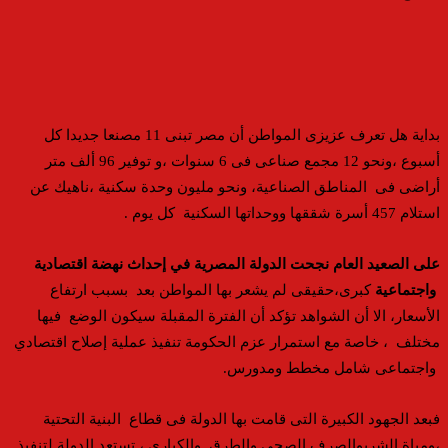
بداية هل تعرف عزيزى المواطن أن مصر تبنى 11 مصنعا جديدا كل
أسبوع ،ونحو 12 مجمع صناعى فى 6 سنوات ،و توفير 96 ألف متر
أراضى فى المناطق الصناعية، ونحو مليون وحدة سكنية ،ناهيك عن
استلام 457 أسرة شققها ووحداتها السكنية كل يوم .
على الصعيد العام
نجحت الدولة المصرية في إحداث نهضة اقتصادية
واجتماعية
كبرى،حقيقى لم يشعر بها المواطن بعد بسبب ارتفاع
الأسعار، الا أن الشواهد تؤكد أن الفترة المقبلة سيكون الوضع فيها
مختلف ، خاصة مع استمرار عزم الحكومة تنفيذ عملية إصلاح اقتصادي
واجتماعى شامل مخطط ومدورس.
فبعد الجهود الكبيرة التى قامت بها الدولة فى قطاع البنية التحتية
،ومياة الشربوالصرف الصحى والطرق والكبارى ، تستعد الدولة لتنفيذ