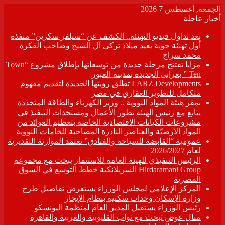
الجمعة, أغسطس 7 2026
أخبار عاجلة
بعد تداول فيديو التهنئة.. الكشف عن “سيلفر سكرين” منفذة
أول تهنئة جوية بعيد ميلاد تركي آل الشيخ وصاحب الفكرة
محمد سراج
مزايا تفتتح مرحلة جديدة من توسعاتها بإطلاق مشروع “Town
Ten ” بعرابى الجديدة بمدينة العبور
LARZ Developments تطلق رؤيتها الجديدة لتقديم مفهوم
متكامل للتطوير العقاري في مصر
بمقر هيئة المواد النووية .. وزير الكهرباء والطاقة المتجددة
يتابع مع رئيس الهيئة تطور الأعمال ومستجدات التنفيذ فى
مشروعات الكيانات الاقتصادية الخاصة بتعظيم العوائد من
المواد الأرضيّة والعناصر النادرة المصاحبة للخامات النووية
عمومية “القابضة للسياحة والفنادق” تعتمد الموازنة التقديرية
لعام 2026/2027
الرئيس التنفيذي للهيئة العامة للاستثمار يبحث مع مجموعة
Hirdaramani Group السريلانكية خطط التوسع في السوق
المصرية
المركز الإعلامي لمجلس الوزراء يستعرض تفاصيل طرح
وزارة الإسكان وحدات سكنية بنظام الإيجار
رئيس الوزراء يستقبل المدير العام لمنظمة اليونسكو
منال عوض تبحث مع نواب القليوبية والغربية والقاهرة