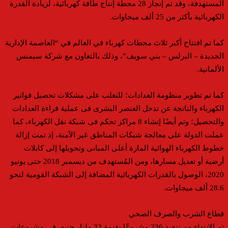
المستهدفة، وقد تم إنجاز 28 محطة إنتاج طاقة كهربائية، لزيادة القدرة
الكهربائية بأكثر من 25 ألف ميجاوات.
كما تم افتتاح أكبر ثلاث محطات كهرباء في العالم في “العاصمة الإدارية
الجديدة – البرلس – بني سويف”، وذلك بالتعاون مع شركة سيمنس
الألمانية.
كما تم تطوير منظومة العدادات؛ للتغلب على مشكلات تحصيل فواتير
الكهرباء والناتجة عن تدخل العنصر البشرى فى عملية قراءة العدادات
والتحصيل؛ وتم أيضًا إنشاء 8 مراكز تحكم فى شبكة نقل الكهرباء، كما
عملت الدولة على معالجة شبكات المناطق غير الآمنة، إذ تمت إزالة
خطوط الكهرباء الهوائية المارة أعلى المبانى وتحويلها إلى كابلات
أرضية أو تعديل مسارها، ومن المُستهدف من ديسمبر 2018 حتى يونيو
2020، الوصول بالقدرات الكهربائية المضافة إلى الشبكة القومية لنحو
28.6 ألف ميجاوات.
قطاع الشرب والصرف الصحي
تم الانتهاء من تنفيذ 236 مشروعًا بقيمة 32 مليار جنيه، في مشروعات