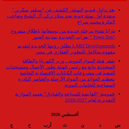
بعد تداول فيديو التهنئة.. الكشف عن “سيلفر سكرين”
منفذة أول تهنئة جوية بعيد ميلاد تركي آل الشيخ وصاحب
الفكرة محمد سراج
مزايا تفتتح مرحلة جديدة من توسعاتها بإطلاق مشروع
“Town Ten ” بعرابى الجديدة بمدينة العبور
LARZ Developments تطلق رؤيتها الجديدة لتقديم
مفهوم متكامل للتطوير العقاري في مصر
بمقر هيئة المواد النووية .. وزير الكهرباء والطاقة
المتجددة يتابع مع رئيس الهيئة تطور الأعمال ومستجدات
التنفيذ فى مشروعات الكيانات الاقتصادية الخاصة
بتعظيم العوائد من المواد الأرضيّة والعناصر النادرة
المصاحبة للخامات النووية
عمومية “القابضة للسياحة والفنادق” تعتمد الموازنة
التقديرية لعام 2026/2027
أغسطس 2026
س
د
ن
ث
أرب
خ
ج