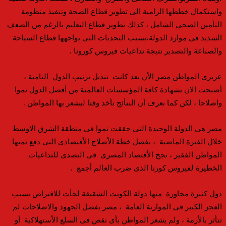
واستكمال خططها الرامية الى تطوير قطاع الصحة وتنفيذ منظومة
التأمين الصحى الشامل ، كذلك تطوير قطاع التعليم بالرغم من الضعف
الشديد فى موارد الدولة،بسبب التحديات التى يواجهها قطاع السياحة
والصناعة والتصدير نتيجة تداعيات فيروس كورونا .
عزيزى المواطن مصر الأن بعد كانت تتذيل ترتيب الدول النامية ،
أصبحت الان بشهادة كافة المؤسسات العالمية من أفضل الدول نموا
واصلاحا ، لكن كما نعرف أن النتأئج تأخذ وقتا ليشعر بها المواطن .
مصر هى الدولة الوحيدة التى حققت نموا فى منطقة الشرق الاوسط
خلال الفترة الماضية ، بفضل خطة الأصلاح الأقتصادى التى دفع ثمنها
المواطن الفقير ، نجح الأقتصاد المصرى فى التصدى للتداعيات
الخطيرة لفيروس كورنا الذى ضرب العالم أجمع .
دول كثيرة مجاورة منها دولة الكويت الشقيقة لجأت للاقتراض بسبب
العجز الكبير فى الموازنة العامة ، مصر بفضل الجهود والاصلاحات لم
تتأثر بالأزمة ، ولم يشعر المواطن بأى نقص فى السلع الأستهلاكية أو