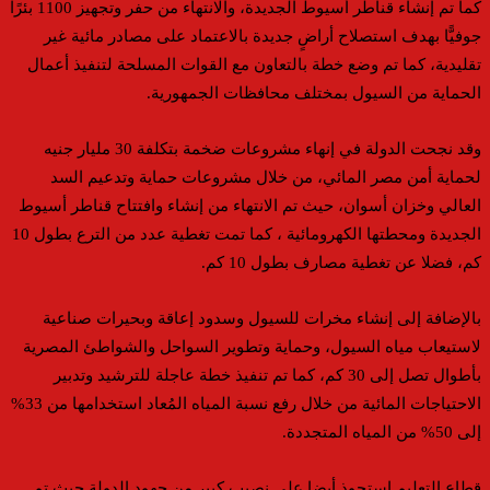
كما تم إنشاء قناطر أسيوط الجديدة، والانتهاء من حفر وتجهيز 1100 بئرًا
جوفيًّا بهدف استصلاح أراضٍ جديدة بالاعتماد على مصادر مائية غير
تقليدية، كما تم وضع خطة بالتعاون مع القوات المسلحة لتنفيذ أعمال
الحماية من السيول بمختلف محافظات الجمهورية.
وقد نجحت الدولة في إنهاء مشروعات ضخمة بتكلفة 30 مليار جنيه
لحماية أمن مصر المائي، من خلال مشروعات حماية وتدعيم السد
العالي وخزان أسوان، حيث تم الانتهاء من إنشاء وافتتاح قناطر أسيوط
الجديدة ومحطتها الكهرومائية ، كما تمت تغطية عدد من الترع بطول 10
كم، فضلا عن تغطية مصارف بطول 10 كم.
بالإضافة إلى إنشاء مخرات للسيول وسدود إعاقة وبحيرات صناعية
لاستيعاب مياه السيول، وحماية وتطوير السواحل والشواطئ المصرية
بأطوال تصل إلى 30 كم، كما تم تنفيذ خطة عاجلة للترشيد وتدبير
الاحتياجات المائية من خلال رفع نسبة المياه المُعاد استخدامها من 33%
إلى 50% من المياه المتجددة.
قطاع التعليم استحوذ أيضا على نصيب كبير من جهود الدولة حيث تم