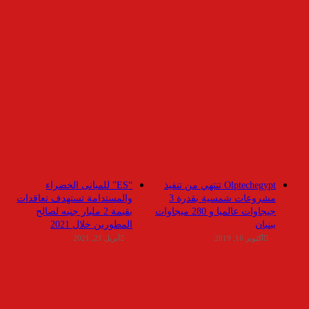
Olptechegypt تنتهي من تنفيذ
“ES” للمبانى الخضراء
مشروعات شمسية بقدرة 3
والمستدامة تستهدف تعاقدات
جيجاوات عالميا و 280 ميجاوات
بقيمة 2 مليار جنيه لصالح
ببنبان
المطورين خلال 2021
أكتوبر 16, 2019
أبريل 21, 2021