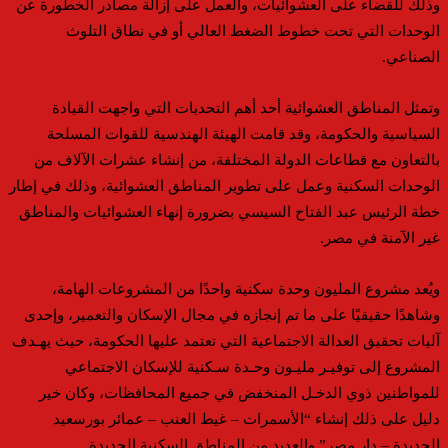
وذلك للقضاء على العشوائيات، والعمل على إزالة مصادر الخطورة عن
الوحدات التي تحت خطوط الضغط العالي أو في نطاق التلوث
الصناعي.
وتمثل المناطق العشوائية أحد أهم التحديات التي واجهت القيادة
السياسية والحكومة، وقد قامت الهيئة الهندسية للقوات المسلحة
بالتعاون مع قطاعات الدولة المختلفة، من إنشاء عشرات الآلاف من
الوحدات السكنية وعمل على تطوير المناطق العشوائية، وذلك في إطار
خطة الرئيس عبد الفتاح السيسي بضرورة إنهاء العشوائيات والمناطق
غير الآمنة في مصر.
ويُعد مشروع المليون وحدة سكنية واحدًا من المشروعات الهامة،
وشاهدًا حقيقيًا على ما تم إنجازه في مجال الإسكان والتعمير، وإحدى
آليات تحقيق العدالة الاجتماعية التي تعتمد عليها الحكومة، حيث يهـدف
المشروع إلى توفيـر مليـون وحـدة سـكنية للإسكان الاجتماعي
للمواطنين ذوي الدخـل المنخفض في جميع المحافظات، وكان خير
دليل على ذلك إنشاء “الأسمرات – غيط العنب – عمائر بورسعيد
الجديدة – دار مصر” والعديد من المناطق السكنية الجديدة.