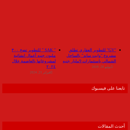
“GV” للتطوير العقاري تطلق
” SAK ” للتطوير تضخ ٣٠٠
مشروع “وايت ساند” بالساحل
مليون جنيه أعمال انشائية
الشمالي باستثمارات 9مليار جنيه
لمشروعاتها بالعاصمة خلال
٢٠٢٤
يوليو 28, 2019
فبراير 21, 2024
تابعنا على فيسبوك
أحدث المقالات