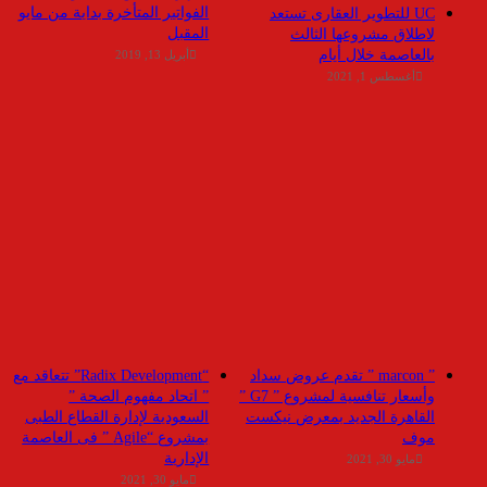
الفواتير المتأخرة بداية من مايو
UC للتطوير العقارى تستعد
المقبل
لاطلاق مشروعها الثالث
بالعاصمة خلال أيام
أبريل 13, 2019
أغسطس 1, 2021
” marcon ” تقدم عروض سداد
“Radix Development” تتعاقد مع
وأسعار تنافسية لمشروع ” G7 ”
” اتحاد مفهوم الصحة ”
القاهرة الجديد بمعرض نيكست
السعودية لإدارة القطاع الطبى
موف
بمشروع “Agile ” فى العاصمة
الإدارية
مايو 30, 2021
مايو 30, 2021