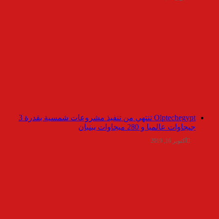
Olptechegypt تنتهي من تنفيذ مشروعات شمسية بقدرة 3
جيجاوات عالميا و 280 ميجاوات ببنبان
أكتوبر 16, 2019