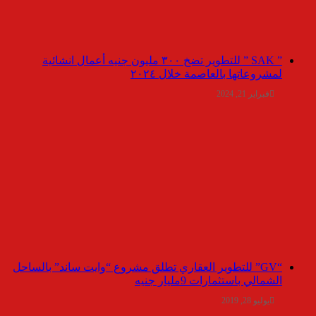
” SAK ” للتطوير تضخ ٣٠٠ مليون جنيه أعمال انشائية
لمشروعاتها بالعاصمة خلال ٢٠٢٤
فبراير 21, 2024
“GV” للتطوير العقاري تطلق مشروع “وايت ساند” بالساحل
الشمالي باستثمارات 9مليار جنيه
يوليو 28, 2019