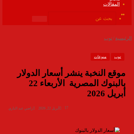
المقالات
ملخص
فيسبوك
الموقع
بحث
RSS
عن
الرئيسية
/
توب
توب
منوعات
موقع النخبة ينشر أسعار الدولار
بالبنوك المصرية الأربعاء 22
أبريل 2026
17
أبريل 22, 2026
راضي عبد الباري