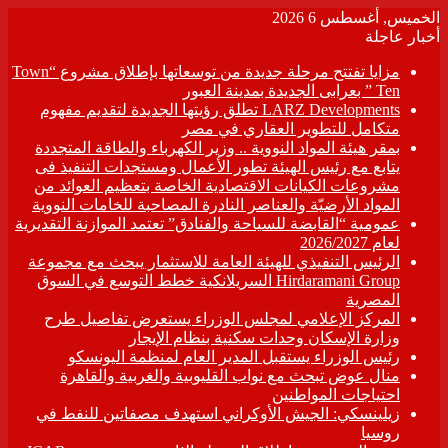
الخميس, أغسطس 6 2026
أخبار عاجلة
مزايا تفتتح مرحلة جديدة من توسعاتها بإطلاق مشروع “Town
Ten ” بعرابى الجديدة بمدينة العبور
LARZ Developments تطلق رؤيتها الجديدة لتقديم مفهوم
متكامل للتطوير العقاري في مصر
بمقر هيئة المواد النووية .. وزير الكهرباء والطاقة المتجددة
يتابع مع رئيس الهيئة تطور الأعمال ومستجدات التنفيذ فى
مشروعات الكيانات الاقتصادية الخاصة بتعظيم العوائد من
المواد الأرضيّة والعناصر النادرة المصاحبة للخامات النووية
عمومية “القابضة للسياحة والفنادق” تعتمد الموازنة التقديرية
لعام 2026/2027
الرئيس التنفيذي للهيئة العامة للاستثمار يبحث مع مجموعة
Hirdaramani Group السريلانكية خطط التوسع في السوق
المصرية
المركز الإعلامي لمجلس الوزراء يستعرض تفاصيل طرح
وزارة الإسكان وحدات سكنية بنظام الإيجار
رئيس الوزراء يستقبل المدير العام لمنظمة اليونسكو
منال عوض تبحث مع نواب القليوبية والغربية والقاهرة
احتياجات المواطنين
زيلينسكي: الجيش الأوكراني استهدف مصفاتين للنفط في
روسيا