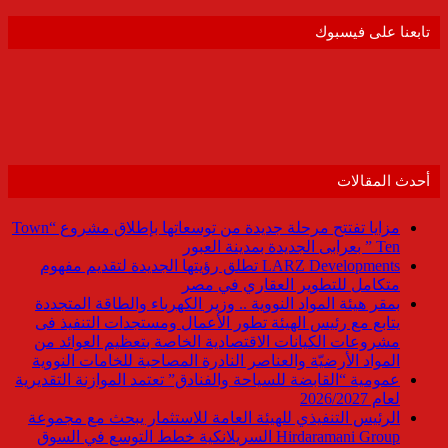
تابعنا على فيسبوك
أحدث المقالات
مزايا تفتتح مرحلة جديدة من توسعاتها بإطلاق مشروع “Town
Ten ” بعرابى الجديدة بمدينة العبور
LARZ Developments تطلق رؤيتها الجديدة لتقديم مفهوم
متكامل للتطوير العقاري في مصر
بمقر هيئة المواد النووية .. وزير الكهرباء والطاقة المتجددة
يتابع مع رئيس الهيئة تطور الأعمال ومستجدات التنفيذ فى
مشروعات الكيانات الاقتصادية الخاصة بتعظيم العوائد من
المواد الأرضيّة والعناصر النادرة المصاحبة للخامات النووية
عمومية “القابضة للسياحة والفنادق” تعتمد الموازنة التقديرية
لعام 2026/2027
الرئيس التنفيذي للهيئة العامة للاستثمار يبحث مع مجموعة
Hirdaramani Group السريلانكية خطط التوسع في السوق