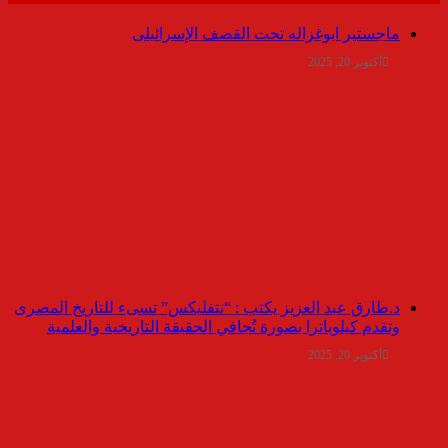
ماجستير ابوغزاله تحت القصف الإسرائيلى
أكتوبر 20, 2025
د.طارق عبد العزيز يكتب : “نتفليكس” تسىء للتاريخ المصرى
وتقدم كيلوباترا بصورة تُجافي الحقيقة التاريخية والعلمية
أكتوبر 20, 2025