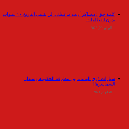
كلمة حق : د.شاكر أديت ماعليك .. لن ينسى التاريخ ١٠ سنوات
بدون انقطاعات
يوليو 29, 2023
سيارات ذوى الهمم.. بين مطرقة الحكومة وسندان
السماسرة!!
مايو 2, 2021