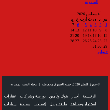
المصرية
أغسطس 2026
س
د
ن
ث
أرب
خ
ج
7
6
5
4
3
2
1
14
13
12
11
10
9
8
21
20
19
18
17
16
15
28
27
26
25
24
23
22
31
30
29
« يوليو
© حقوق النشر 2026، جميع الحقوق محفوظة |
مجلة النخبة المصرية
الرئيسية
أخبار
بنوك وتأمين
بورصة وشركات
عقارات
استثمار وصناعة
طاقة ونقل
إتصالات
سياحة
سيارات