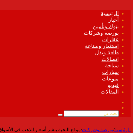
الرئيسية
أخبار
بنوك وتأمين
بورصة وشركات
عقارات
استثمار وصناعة
طاقة ونقل
إتصالات
سياحة
سيارات
منوعات
فيديو
المقالات
فيسبوك
ملخص
الموقع
بحث
RSS
عن
الرئيسية
/
بورصة وشركات
/
موقع النخبة ينشر أسعار الذهب فى الأسواق المصرية ال