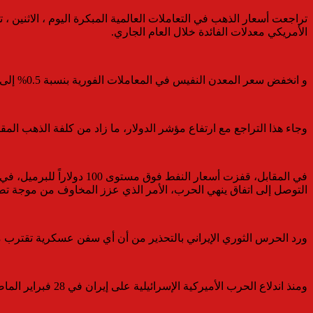
تراجعت أسعار الذهب في التعاملات العالمية المبكرة اليوم ، الاثني
الأمريكي معدلات الفائدة خلال العام الجاري.
و انخفض سعر المعدن النفيس في المعاملات الفورية بنسبة 0.5% إلى 4718.32 دولار للأوقية ، فيما تراجعت العقود الأميركية الآجلة تسليم يونيو بنسبة 0.9% إلى 4744.10 دولار للأوقية ، بحسب رويترز.
وجاء هذا التراجع مع ارتفاع مؤشر الدولار، ما زاد من كلفة الذهب المقو
في المقابل، قفزت أسعار 
التوصل إلى اتفاق ينهي الحرب، الأمر الذي عزز المخاوف من موجة ت
ورد الحرس الثوري الإيراني بالتحذير من أن أي سفن عسكرية تقترب من
ومنذ اندلاع الحرب الأميركية الإسرائيلية على إيران في 28 فبراير الماضي، فقد الذهب أكثر من 11% من قيمته، متأثراً بتحولات توقعات السياسة النقدية.