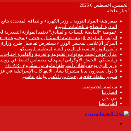
الخميس, أغسطس 6 2026
أخبار عاجلة
بمقر هيئة المواد النووية .. وزير الكهرباء والطاقة المتجددة يت
النادرة المصاحبة للخامات النووية
عمومية “القابضة للسياحة والفنادق” تعتمد الموازنة التقديرية لعام 6/2027
الرئيس التنفيذي للهيئة العامة للاستثمار يبحث مع مجموعة Hirdaramani Group السريلانكية خطط التوسع في السوق المصرية
المركز الإعلامي لمجلس الوزراء يستعرض تفاصيل طرح وزارة ال
رئيس الوزراء يستقبل المدير العام لمنظمة اليونسكو
منال عوض تبحث مع نواب القليوبية والغربية والقاهرة احتياجات
زيلينسكي: الجيش الأوكراني استهدف مصفاتين للنفط في روسيا
وزير الري يوجه بإطلاق المرحلة الثانية من مشروع «JCAR»
8 دول يصدرون بيانا مشتركا بشأن الانتهاكات الإسرائيلية في غزة
شوبير: نقطة خلافية وحيدة بين الأهلي وإمام عاشور
سياسة الخصوصية
اتصل بنا
من نحن
اعلن معنا
القائمة