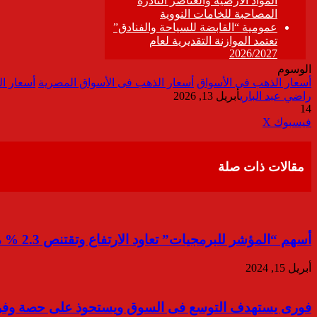
الوسوم
أسعار الذهب فى الأسواق
أسعار الذهب فى الأسواق المصرية
أسعار الذه
راضي عبد الباري
أبريل 13, 2026
14
ڤايبر
طباعة
تيلقرام
واتساب
مشاركة
فيسبوك
‫X
عبر
البريد
مقالات ذات صلة
أسهم “المؤشر للبرمجيات” تعاود الارتفاع وتقتنص 2.3 % من تداولات “نايلكس” الأسبوع الماضي
أبريل 15, 2024
فورى يستهدف التوسع فى السوق ويستحوذ على حصة وفر