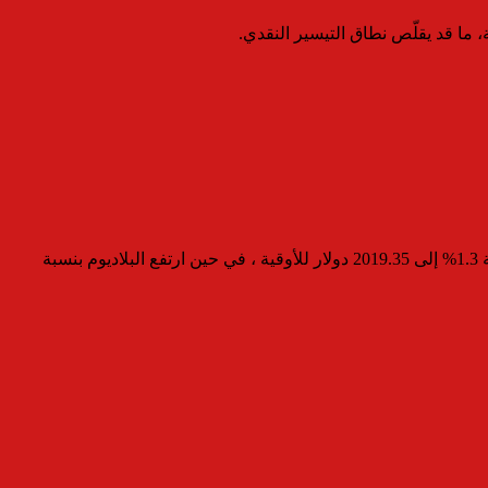
ما قد يقلّص نطاق التيسير النقدي.
أما بالنسبة للمعادن النفيسة الأخرى، فقد تراجعت الفضة في المعاملات الفورية بنسبة 2.06% إلى 74.20 دولار للأوقية، وانخفض البلاتين بنسبة 1.3% إلى 2019.35 دولار للأوقية ، في حين ارتفع البلاديوم بنسبة