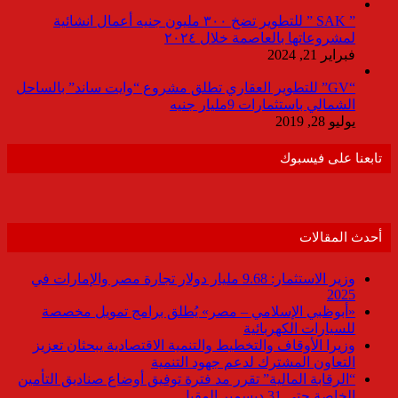
” SAK ” للتطوير تضخ ٣٠٠ مليون جنيه أعمال انشائية
لمشروعاتها بالعاصمة خلال ٢٠٢٤
فبراير 21, 2024
“GV” للتطوير العقاري تطلق مشروع “وايت ساند” بالساحل
الشمالي باستثمارات 9مليار جنيه
يوليو 28, 2019
تابعنا على فيسبوك
أحدث المقالات
وزير الاستثمار: 9.68 مليار دولار تجارة مصر والإمارات في
2025
«أبوظبي الإسلامي – مصر» يُطلق برامج تمويل مخصصة
للسيارات الكهربائية
وزيرا الأوقاف والتخطيط والتنمية الاقتصادية يبحثان تعزيز
التعاون المشترك لدعم جهود التنمية
“الرقابة المالية” تقرر مد فترة توفيق أوضاع صناديق التأمين
الخاصة حتى 31 ديسمبر المقبل