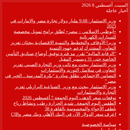
السبت, أغسطس 8 2026
أخبار عاجلة
وزير الاستثمار: 9.68 مليار دولار تجارة مصر والإمارات في
2025
«أبوظبي الإسلامي – مصر» يُطلق برامج تمويل مخصصة
للسيارات الكهربائية
وزيرا الأوقاف والتخطيط والتنمية الاقتصادية يبحثان تعزيز
التعاون المشترك لدعم جهود التنمية
“الرقابة المالية” تقرر مد فترة توفيق أوضاع صناديق التأمين
الخاصة حتى 31 ديسمبر المقبل
وزير الاستثمار يبحث مع نائب وزير التجارة الصيني تعزيز
التعاون في سلاسل التوريد والاستثمارات
التضامن الاجتماعي تطلق مبادرة “بكرة المدرسة .. الخير في
مصر”
وزير الاستثمار يبحث مع وزير الصناعية البرازيلي تعزيز
التجارة والاستثمارات
توقعات سعر الذهب اليوم الجمعة 7 أغسطس 2026
الطقس اليوم الجمعة.. شديد الحرارة رطب ونشاط رياح
يلطف الأجواء والمحسوسة بالقاهرة 38
اعرف سعر الدولار الآن في البنك الأهلي وبنك مصر وCIB
سياسة الخصوصية
اتصل بنا