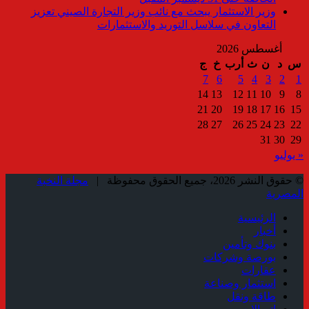
وزير الاستثمار يبحث مع نائب وزير التجارة الصيني تعزيز
التعاون في سلاسل التوريد والاستثمارات
أغسطس 2026
س
د
ن
ث
أرب
خ
ج
7
6
5
4
3
2
1
14
13
12
11
10
9
8
21
20
19
18
17
16
15
28
27
26
25
24
23
22
31
30
29
« يوليو
© حقوق النشر 2026، جميع الحقوق محفوظة |
مجلة النخبة
المصرية
الرئيسية
أخبار
بنوك وتأمين
بورصة وشركات
عقارات
استثمار وصناعة
طاقة ونقل