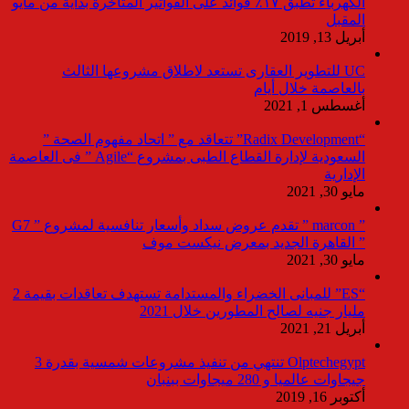
الكهرباء تطبق ١٧٪ فوائد على الفواتير المتأخرة بداية من مايو
المقبل
أبريل 13, 2019
UC للتطوير العقارى تستعد لاطلاق مشروعها الثالث
بالعاصمة خلال أيام
أغسطس 1, 2021
“Radix Development” تتعاقد مع ” اتحاد مفهوم الصحة ”
السعودية لإدارة القطاع الطبى بمشروع “Agile ” فى العاصمة
الإدارية
مايو 30, 2021
” marcon ” تقدم عروض سداد وأسعار تنافسية لمشروع ” G7
” القاهرة الجديد بمعرض نيكست موف
مايو 30, 2021
“ES” للمبانى الخضراء والمستدامة تستهدف تعاقدات بقيمة 2
مليار جنيه لصالح المطورين خلال 2021
أبريل 21, 2021
Olptechegypt تنتهي من تنفيذ مشروعات شمسية بقدرة 3
جيجاوات عالميا و 280 ميجاوات ببنبان
أكتوبر 16, 2019