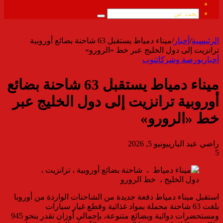
ملخص
الموقع
بحث
RSS
عن
الرئيسية
/
أخبار
/
ميناء دمياط يستقبل 63 شاحنة بضائع أوروبية
ترانزيت إلى دول الخليج عبر خط «الرورو»
أخبار
بورصة وشركات
توب
ميناء دمياط يستقبل 63 شاحنة بضائع
أوروبية ترانزيت إلى دول الخليج عبر
خط «الرورو»
راضي عبد الباري
يونيو 5, 2026
5
استقبل ميناء دمياط دفعة جديدة من الشاحنات الواردة من أوروبا
بلغت 63 شاحنة محملة بمواد غذائية وقطع غيار سيارات
ومستحضرات دوائية وبضائع متنوعة، بإجمالي أوزان تقدر بنحو 945