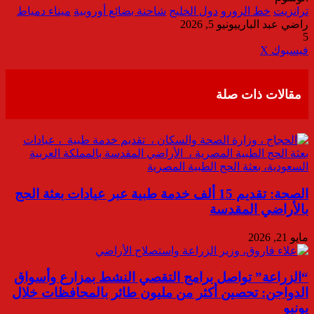
ترانزيت
خط الرورو
دول الخليج
شاحنة بضائع أوروبية
ميناء دمياط
راضي عبد الباري
يونيو 5, 2026
5
ڤايبر
طباعة
تيلقرام
واتساب
مشاركة
فيسبوك
‫X
عبر
البريد
مقالات ذات صلة
الصحة: تقديم 15 ألف خدمة طبية عبر عيادات بعثة الحج
بالأراضي المقدسة
مايو 21, 2026
“الزراعة” تواصل برامج التقصي النشط بمزارع وأسواق
الدواجن: تحصين أكثر من مليون طائر بالمحافظات خلال
يونيو