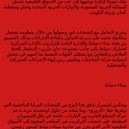
طنًا، تمهيدًا لإعادة توجيهها إلى عدد من الأسواق الخليجية تشمل
المملكة العربية السعودية والإمارات العربية المتحدة وقطر وسلطنة
عُمان ودولة الكويت.
وجرى التعامل مع الشحنات فور وصولها من خلال منظومة تشغيل
متكاملة تعتمد على سرعة التداول وكفاءة الإجراءات وذلك بالتنسيق
بين هيئة ميناء دمياط والإدارة العامة للترانزيت بالإدارة المركزية
لجمارك دمياط، إلى جانب مجموعة «بان مارين» المشغل للخط
الملاحي وبالتعاون مع مختلف الجهات المعنية بما أسهم في تحقيق
انسيابية حركة الشاحنات وتقليص زمن إنهاء الإجراءات الجمركية
والتشغيلية.
ميناء دمياط
ويعكس استمرار تدفق هذا النوع من الشحنات المزايا التنافسية التي
يوفرها خط «الرورو»، وما يتيحه من حلول لوجستية مرنة تدعم
حركة البضائع العابرة بين القارات، خاصة في ظل التيسيرات
المطبقة على شحنات الترانزيت غير المباشر المتجهة إلى الأسواق
الخليجية الأمر الذي يعزز من جاذبية ميناء دمياط كمحور رئيسي