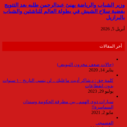
وزير الشباب والرياضة يهنئ عبدالرحمن طلبه بعد التتويج
بفضية سلاح الشيش في بطولة العالم للناشئين والشباب
بالبرازيل
أبريل 5, 2026
أخر المقالات
(حالات ضعف مخزون التبويض)
يناير 14, 2020
كلمة حق : د.شاكر أديت ماعليك .. لن ينسى التاريخ ١٠ سنوات
بدون انقطاعات
يوليو 29, 2023
سيارات ذوى الهمم.. بين مطرقة الحكومة وسندان
السماسرة!!
مايو 2, 2021
العضمجى