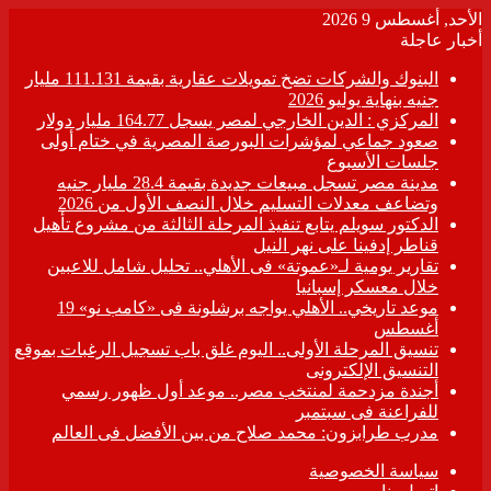
الأحد, أغسطس 9 2026
أخبار عاجلة
البنوك والشركات تضخ تمويلات عقارية بقيمة 111.131 مليار
جنيه بنهاية يوليو 2026
المركزي : الدين الخارجي لمصر يسجل 164.77 مليار دولار
صعود جماعي لمؤشرات البورصة المصرية في ختام أولى
جلسات الأسبوع
مدينة مصر تسجل مبيعات جديدة بقيمة 28.4 مليار جنيه
وتضاعف معدلات التسليم خلال النصف الأول من 2026
الدكتور سويلم يتابع تنفيذ المرحلة الثالثة من مشروع تأهيل
قناطر إدفينا على نهر النيل
تقارير يومية لـ«عموتة» فى الأهلي.. تحليل شامل للاعبين
خلال معسكر إسبانيا
موعد تاريخي.. الأهلي يواجه برشلونة فى «كامب نو» 19
أغسطس
تنسيق المرحلة الأولى.. اليوم غلق باب تسجيل الرغبات بموقع
التنسيق الإلكترونى
أجندة مزدحمة لمنتخب مصر.. موعد أول ظهور رسمي
للفراعنة فى سبتمبر
مدرب طرابزون: محمد صلاح من بين الأفضل فى العالم
سياسة الخصوصية