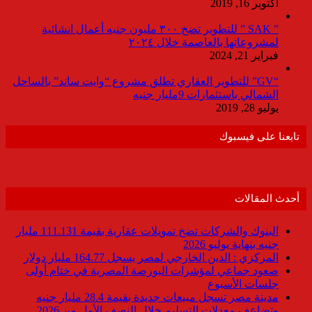
أكتوبر 16, 2019
” SAK ” للتطوير تضخ ٣٠٠ مليون جنيه أعمال انشائية
لمشروعاتها بالعاصمة خلال ٢٠٢٤
فبراير 21, 2024
“GV” للتطوير العقاري تطلق مشروع “وايت ساند” بالساحل
الشمالي باستثمارات 9مليار جنيه
يوليو 28, 2019
تابعنا على فيسبوك
أحدث المقالات
البنوك والشركات تضخ تمويلات عقارية بقيمة 111.131 مليار
جنيه بنهاية يوليو 2026
المركزي : الدين الخارجي لمصر يسجل 164.77 مليار دولار
صعود جماعي لمؤشرات البورصة المصرية في ختام أولى
جلسات الأسبوع
مدينة مصر تسجل مبيعات جديدة بقيمة 28.4 مليار جنيه
وتضاعف معدلات التسليم خلال النصف الأول من 2026