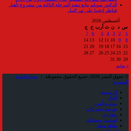
الدكتور سويلم يتابع تنفيذ المرحلة الثالثة من مشروع تأهيل
قناطر إدفينا على نهر النيل
أغسطس 2026
س
د
ن
ث
أرب
خ
ج
7
6
5
4
3
2
1
14
13
12
11
10
9
8
21
20
19
18
17
16
15
28
27
26
25
24
23
22
31
30
29
« يوليو
© حقوق النشر 2026، جميع الحقوق محفوظة |
مجلة النخبة
المصرية
الرئيسية
أخبار
بنوك وتأمين
بورصة وشركات
عقارات
استثمار وصناعة
طاقة ونقل