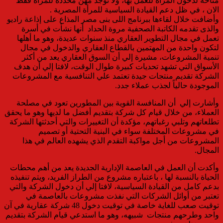
متاحه لدخول المرأة للعمل بها، ولا توجد مهن محددة للمرأة فقط
الان ، في ظل دعم القيادة السياسية للمرأة المصرية .
وأضافت خلال لقاءها ببرنامج اللى بنى مصر المذاع على إذاعة راديو
والذى تقدمه الكاتبة الصحفية مروة الحداد أنها نشأت في أسرة
تعمل في مجال التطوير العقاري منذ سنوات عديدة، وهو ما أهلها
لتكون واحدة من المهتمين بالقطاع العقاري والدخول في مجال
تنمية المشروعات، مشيرة إلي أن السوق العقاري يعد من أكثر
الأسواق التي تشهد تحديات كبيرة طوال الوقت، لافتا إلي أن هدف
الشركة تقديم منتجات جيدة تعتمد علي التنافسية مع المشروعات
الموجودة حالياً لجذب عملاء جدد.
وأشارت إلي أن المنافسة القوية بين المطورين تعود في مصلحة
العملاء، من خلال قيام كل شركة بتقديم أفضل ما لديها وهو ما يحقق
تطلعاتهم وتلبي رغباتهم، مؤكدة أن التغييرات والتي أحدثتها الشركة
في مشروعات المختلفة سواء في البنية التحتية أو تصميم
المشروعات من أجل مواكبة التقدم الذي يشهده العالم في هذا
المجال.
وأكدت أن العمل في العاصمة الإدارية الجديدة يعد من أهم محطات
الحياة بالنسبة لها ، باعتباره مشروع من الطراز الفريد، ويتم تنفيذه
بدعم كامل من القيادة السياسية، لافتا إلي أن دخول الشركة والتي
تعتبر من أوائل الشركات التي نفذت مشروعات بالعاصمة في
توقيت صعب للغاية خاصة في توقيت دخول 48 شركة عقارية في آن
واحد وطرحهم منتجات شبيهه، وهو ما استدعي قيام الشركة بتقديم