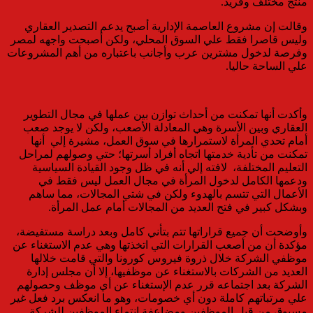
منتج مختلف وفريد.
وقالت إن مشروع العاصمة الإدارية أصبح يدعم التصدير العقاري
وليس قاصرا فقط علي السوق المحلي، ولكن أصبحت واجهه لمصر
وفرصة لدخول مشترين عرب وأجانب باعتباره من أهم المشروعات
علي الساحة حاليا.
وأكدت أنها تمكنت من أحداث توازن بين عملها في مجال التطوير
العقاري وبين الأسرة وهي المعادلة الأصعب، ولكن لا يوجد صعب
أمام تحدي المرأة لاستمرارها في سوق العمل، مشيرة إلي أنها
تمكنت من تأدية خدمتها اتجاه أفراد أسرتها؛ حتي وصولهم لمراحل
التعليم المختلفة، لافته إلي أنه في ظل وجود القيادة السياسية
ودعمها الكامل لدخول المرأة في مجال العمل ليس فقط في
الأعمال التي تتسم بالهدوء ولكن في شتي المجالات، مما ساهم
وبشكل كبير في فتح العديد من المجالات أمام عمل المرأة.
وأوضحت أن جميع قراراتها تتم بتأني كامل وبعد دراسة مستفيضة،
مؤكدة أن من أصعب القرارات التي اتخذتها وهي عدم الاستغناء عن
موظفي الشركة خلال ذروة فيروس كورونا والتي قامت خلالها
العديد من الشركات بالاستغناء عن موظفيها، إلا أن مجلس إدارة
الشركة بعد اجتماعه قرر عدم الإستغناء عن أي موظف وحصولهم
علي مرتباتهم كاملة دون أي خصومات، وهو ما انعكس برد فعل غير
مسبوق من قبل الموظفين ومضاعفة انتماء الموظفين للشركة