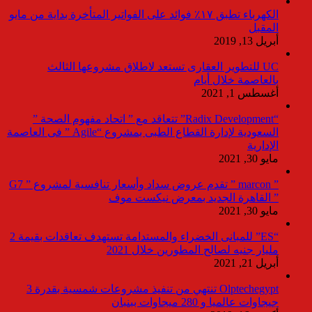
الكهرباء تطبق ١٧٪ فوائد على الفواتير المتأخرة بداية من مايو
المقبل
أبريل 13, 2019
UC للتطوير العقارى تستعد لاطلاق مشروعها الثالث
بالعاصمة خلال أيام
أغسطس 1, 2021
“Radix Development” تتعاقد مع ” اتحاد مفهوم الصحة ”
السعودية لإدارة القطاع الطبى بمشروع “Agile ” فى العاصمة
الإدارية
مايو 30, 2021
” marcon ” تقدم عروض سداد وأسعار تنافسية لمشروع ” G7
” القاهرة الجديد بمعرض نيكست موف
مايو 30, 2021
“ES” للمبانى الخضراء والمستدامة تستهدف تعاقدات بقيمة 2
مليار جنيه لصالح المطورين خلال 2021
أبريل 21, 2021
Olptechegypt تنتهي من تنفيذ مشروعات شمسية بقدرة 3
جيجاوات عالميا و 280 ميجاوات ببنبان