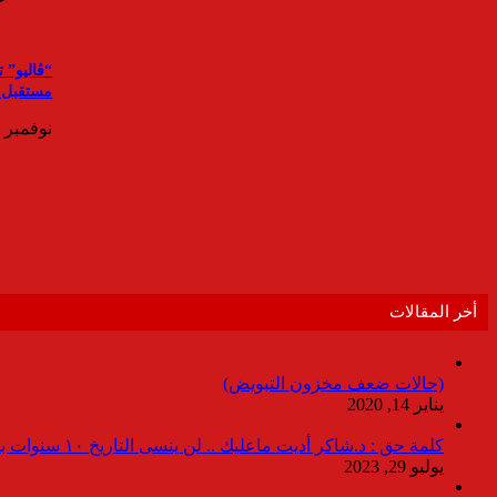
“ڤاليو” 
مستقبل أ
نوفمبر 24, 2024
أخر المقالات
(حالات ضعف مخزون التبويض)
يناير 14, 2020
كلمة حق : د.شاكر أديت ماعليك .. لن ينسى التاريخ ١٠ سنوات بدون انقطاعات
يوليو 29, 2023