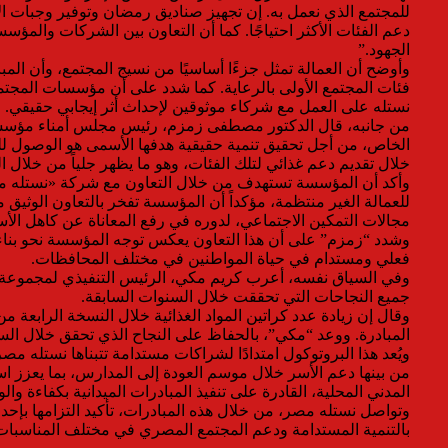
للمجتمع الذي نعمل به. إن تجهيز صناديق رمضان وتوفير وجبات ال
دعم الفئات الأكثر احتياجًا. كما أن التعاون بين الشركات والمؤ
الجهود.”
وأوضح أن العمالة تمثل جزءًا أساسيًا من نسيج المجتمع، وأن المب
فئات المجتمع الأولى بالرعاية. كما شدد على أن مؤسسات المجتمع
نستله على العمل مع شركاء موثوقين لإحداث أثر إيجابي حقيقي.
من جانبه، قال الدكتور مصطفى زمزم، رئيس مجلس أمناء مؤسسة ص
الخاص، من أجل تحقيق تنمية حقيقية هدفها الأسمى هو الوصول لل
خلال تقديم دعم غذائي لتلك الفئات، وهو ما يظهر جلياً من خلال 
وأكد أن المؤسسة تستهدف من خلال التعاون مع شركة «نستله مصر» 
للعمالة الغير منتظمة، مؤكداً أن المؤسسة تفخر بالتعاون الوثيق 
مجالات التمكين الاجتماعي، لدوره في رفع المعاناة عن كاهل ال
وشدد “زمزم” على أن هذا التعاون يعكس توجه المؤسسة نحو بناء ش
فعلي ومستدام في حياة المواطنين في مختلف المحافظات.
وفي السياق نفسه، أعرب كريم مكي، الرئيس التنفيذي لمجموعة فو
جميع النجاحات التي تحققت خلال السنوات السابقة.
وقال إن زيادة عدد كراتين المواد الغذائية خلال النسخة الرابع
المبادرة. ووعد “مكي”، بالحفاظ على النجاح الذي تحقق خلال السن
ويُعد هذا البروتوكول امتدادًا لشراكات مستدامة تتبناها نستله
من بينها دعم الأسر خلال موسم العودة إلى المدارس، بما يعزز ا
المدني المحلية، القادرة على تنفيذ المبادرات الميدانية بكفاءة و
وتواصل نستله مصر، من خلال هذه المبادرات، تأكيد التزامها بإح
بالتنمية المستدامة ودعم المجتمع المصري في مختلف المناسبات