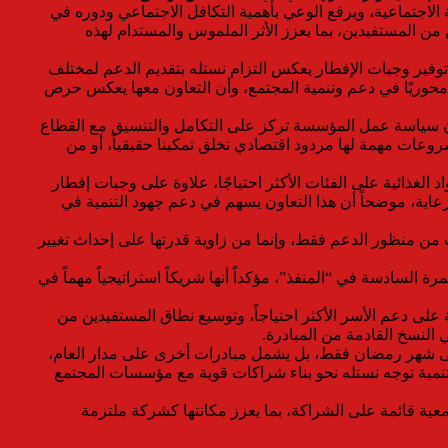
الاجتماعية، ويرفع الوعي بأهمية التكافل الاجتماعي ودوره في
من المستفيدين، بما يعزز الأثر الملموس والمستدام لهذه
 توفير وجبات الإفطار يعكس التزام نستله بتقديم الدعم لمختلف
 محوريًا في دعم وتنمية المجتمع، وأن التعاون معها يعكس حرص
ن سياسة عمل المؤسسة تركز على التكامل والتنسيق مع القطاع
عات مهمة لها مردود اقتصادي تخلق تمكينا حقيقياً، أو من
غذائية على الفئات الأكثر احتياجًا، علاوة على وجبات إفطار
لرعاية، موضحاً أن هذا التعاون يسهم في دعم جهود التنمية في
 من منظور الدعم فقط، وإنما من زاوية قدرتها على إحداث تغيير
ادسة في “المنفذ”، مؤكداً أنها شريكاً استراتيجياً مهماً في
لى دعم الأسر الأكثر احتياجاً، وتوسيع نطاق المستفيدين من
 النسخ القادمة من المبادرة.
ر على شهر رمضان فقط، بل يشمل مبادرات أخرى على مدار العام،
لتنمية توجه نستله نحو بناء شراكات قوية مع مؤسسات المجتمع
عية قائمة على الشراكة، بما يعزز مكانتها كشركة ملتزمة