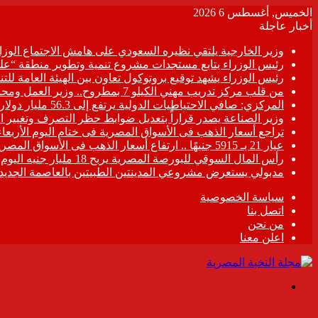
الخميس, أغسطس 6 2026
أخبار عاجلة
وزير الخارجية يلتقي نظيره السعودي على هامش الاجتماع الو
رئيس الوزراء يتابع مستجدات مشروع تنمية وتطوير منطقة “عل
رئيس الوزراء يشهد توقيع بروتوكول تعاون بين الهيئة العامة لل
من قلب مركز تدريب مهني الكيلو 7 بمطروح.. وزير العمل ومحافظ مطروح يزرعان الأمل في قلوب المتدربين ..ويتفقان على خطة عاجلة لتطوير “المركز” وصناعة الكوادر الماهرة..
المركزي: صافي الاحتياطيات الدولية يرتفع إلى 56.3 مليار دولار بنهاية يوليو 2026
وزير الصناعة يصدر قراراً بتعديل ضوابط حظر التصرف وتغيير 
تراجع أسعار الذهب فى الأسواق المصرية فى ختام اليوم الأربعاء
عيار 21 بـ 5915 جنيهًا .. ارتفاع أسعار الذهب فى الأسواق المصرية
رأس المال السوقي للبورصة المصرية يربح 18 مليار جنيه اليوم
مدبولي يستعرض مشروعي المدينتين الطبيتين بالعاصمة الجديدة والعلمين ب
سياسة الخصوصية
اتصل بنا
من نحن
اعلن معنا
القائمة