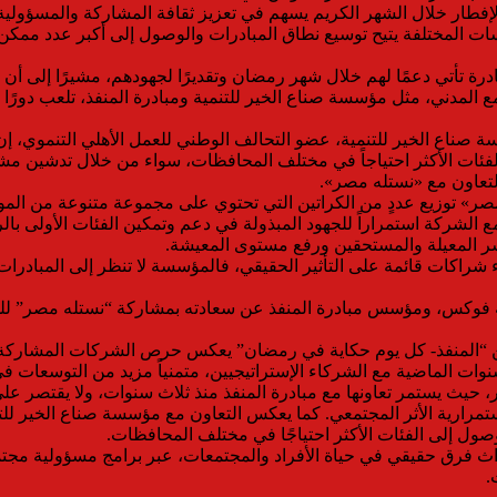
إفطار خلال الشهر الكريم يسهم في تعزيز ثقافة المشاركة والمسؤولية 
سسات المختلفة يتيح توسيع نطاق المبادرات والوصول إلى أكبر عدد ممكن 
ادرة تأتي دعمًا لهم خلال شهر رمضان وتقديرًا لجهودهم، مشيرًا إلى أن
 المدني، مثل مؤسسة صناع الخير للتنمية ومبادرة المنفذ، تلعب دورًا
ناع الخير للتنمية، عضو التحالف الوطني للعمل الأهلي التنموي، إ
فئات الأكثر احتياجاً في مختلف المحافظات، سواء من خلال تدشين مشرو
التعاون مع «نستله مصر».
توزيع عددٍ من الكراتين التي تحتوي على مجموعة متنوعة من المواد ال
مع الشركة استمراراً للجهود المبذولة في دعم وتمكين الفئات الأولى با
أسر المعيلة والمستحقين ورفع مستوى المعيشة.
راكات قائمة على التأثير الحقيقي، فالمؤسسة لا تنظر إلى المبادرات
كس، ومؤسس مبادرة المنفذ عن سعادته بمشاركة “نستله مصر” للمرة الس
ة من “المنفذ- كل يوم حكاية في رمضان” يعكس حرص الشركات المشاركة ع
وات الماضية مع الشركاء الإستراتيجيين، متمنياً مزيد من التوسعات في
 مصر، حيث يستمر تعاونها مع مبادرة المنفذ منذ ثلاث سنوات، ولا يقتص
ستمرارية الأثر المجتمعي. كما يعكس التعاون مع مؤسسة صناع الخير ل
الوصول إلى الفئات الأكثر احتياجًا في مختلف المحافظات.
داث فرق حقيقي في حياة الأفراد والمجتمعات، عبر برامج مسؤولية مجتم
.