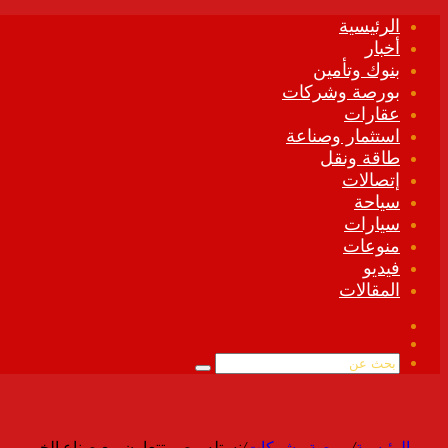
الرئيسية
أخبار
بنوك وتأمين
بورصة وشركات
عقارات
استثمار وصناعة
طاقة ونقل
إتصالات
سياحة
سيارات
منوعات
فيديو
المقالات
فيسبوك
ملخص
الموقع
بحث
RSS
عن
الرئيسية
/
بورصة وشركات
/
نستله مصر تتعاون مع صناع الخير ومبادرة المنفذ لتوفير 40 ألف وجبة إفطار للعمالة غير الم