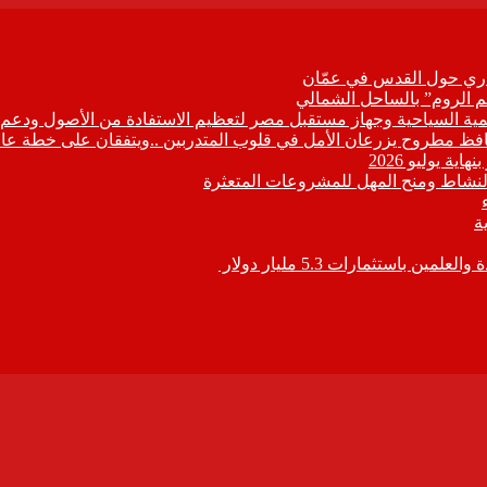
زاري حول القدس في عمّان
م الروم” بالساحل الشمالي
تنمية السياحية وجهاز مستقبل مصر لتعظيم الاستفادة من الأصول ودعم ا
النشاط ومنح المهل للمشروعات المتعثرة
استثمارات 5.3 مليار دولار