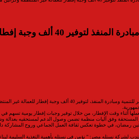
نستله مصر تتعاون مع صناع الخير وم
وقّعت شركة نستله مصر بروتوكول تعاون مع مؤسسة صناع الخير للتنمية و
مهورية.
ملها أثناء وقت الإفطار، من خلال توفير وجبات إفطار يومية تسهم في تلب
سر المستحقة وفق آليات منظمة تضمن وصول الدعم لمستحقيه بعدالة وش
ين رمضان، في خطوة تعكس ثقافة العمل الجماعي وروح المشاركة داخل
دب لشركة نستله مصر: ” نؤمن في نستله بأهمية التغذية السليمة لبناء