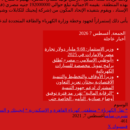
الإسناد ، ويقوم بتنفيذه الإتحاد المكون من (شركة إيجيتك للكابلات وشر
يأتى ذلك إستمراراً لجهود وخطة وزارة الكهرباء والطاقة المتجددة لتدع
الوسوم
* نقل الكهرباء * منطقتى كهرباء القاهرة و الإسكندرية * إيجيبتك و الس
شيرين سامى
أغسطس 7, 2021
461
ڤايبر
طباعة
تيلقرام
واتساب
مشاركة
فيسبوك
‫X