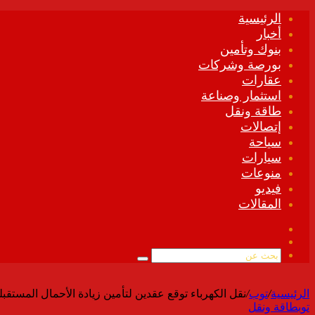
الرئيسية
أخبار
بنوك وتأمين
بورصة وشركات
عقارات
استثمار وصناعة
طاقة ونقل
إتصالات
سياحة
سيارات
منوعات
فيديو
المقالات
فيسبوك
ملخص
الموقع
بحث
RSS
عن
الرئيسية
/
توب
/
نقل الكهرباء توقع عقدين لتأمين زيادة الأحمال المستق
توب
طاقة ونقل