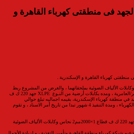
لجهد فى منطقتى كهرباء القاهرة و
منطقتى كهرباء القاهرة و الإسكندرية .
د الأول: خاص بتوريد وتركيب كابلات أرضية مزدوجة الدائرة من النـوع XLPE جهـد 220 ك قطاع 1×2000مم2 نحاس وكابلات الألياف الضوئية بملحقاتهما ، والغرض من المشروع ربط
محطة محولات اليكس ويست جهد 220/66/22 ك.ف بالشبكة الكهربائية جهد220 ك.ف ، عن طريق فتح الخط الهوائي مزدوج الدائرة سيدي كرير/العامرية ، ومده بكابلات أرضية من النـوع XLPE جهد 220 ك ف
 مستوي الجهد في منطقة كهرباء الإسكندرية، بقيمه اجماليه تبلغ حوالي
118750000 جنيه مصري (فقط مائة وثمانية عشر مليون وسبعمائة وخمسون الف جنيه مصري لاغير) بتمويل ذاتي من الشركة المصرية لنقل الكهرباء ، ومدة التنفيذ 4 شهور تبدا من تاريخ أمر الاسناد ، و تقوم
و أشارت رئيس الشركة المصرية لنقل الكهرباء ، أن العقد الثانى يشمل : توريد وتركيب كابلات أرضية مزدوجة الدائرة من النـوع ” XLPE ” جهد 220 ك ف قطاع 1×2000مم2 نحاس وكابلات الألياف الضوئية
طول حوالي 5 كم مزدوج الدائرة “بنظام تسليم مفتاح ” لتدعيم شبكة كهرباء منطقة القاهرة وتأمين التغذية ، و لزيادة الأحمال