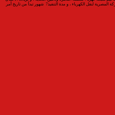
بهذه المنطقة، بقيمه الاجماليه تبلغ حوالي 192000000 جنيه مصري (فقط مائة إثنان وتسعون مليون جنيه مصري لا غير) بتمويل ذاتي من الشركة المصرية لنقل الكهرباء ، و مدة التنفيذ7 شهور تبدأ من تاريخ أمر