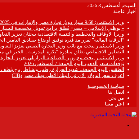
السبت, أغسطس 8 2026
أخبار عاجلة
وزير الاستثمار: 9.68 مليار دولار تجارة مصر والإمارات في 2025
«أبوظبي الإسلامي – مصر» يُطلق برامج تمويل مخصصة للسيارات
وزيرا الأوقاف والتخطيط والتنمية الاقتصادية يبحثان تعزيز التع
“الرقابة المالية” تقرر مد فترة توفيق أوضاع صناديق التأمين الخاصة حتى 31 د
وزير الاستثمار يبحث مع نائب وزير التجارة الصيني تعزيز التعا
التضامن الاجتماعي تطلق مبادرة “بكرة المدرسة .. الخير في م
وزير الاستثمار يبحث مع وزير الصناعية البرازيلي تعزيز التجارة
توقعات سعر الذهب اليوم الجمعة 7 أغسطس 2026
الطقس اليوم الجمعة.. شديد الحرارة رطب ونشاط رياح يلطف الأ
اعرف سعر الدولار الآن في البنك الأهلي وبنك مصر وCIB
سياسة الخصوصية
اتصل بنا
من نحن
اعلن معنا
القائمة