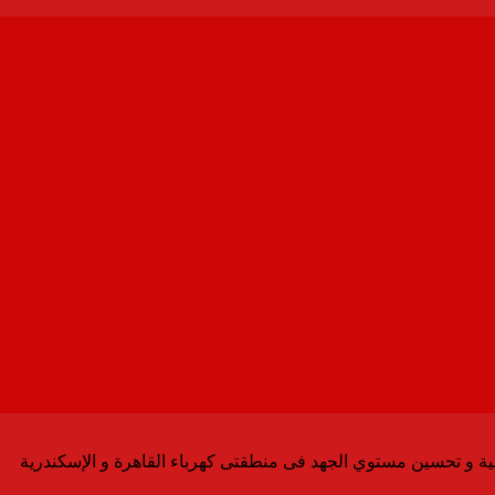
بلية و تحسين مستوي الجهد فى منطقتى كهرباء القاهرة و الإسكندرية